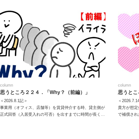
column
column
思うところ２２４．「Why？（前編）」
思うとこ
＜2026.8.1記＞
＜2026.7.
事業用（オフィス、店舗等）を賃貸仲介する時、貸主側が
貴方が想定
正式回答（入居受入れの可否）を出すまでに時間が長く掛
で補償され
かる傾向があることは否めない。借主側から「入居審査に
良かったぁ
時間が掛かり過ぎだろっ！何故？」との苦言を呈されるこ
ないだろう
とは珍しくもない。いざ客付業者（借主側仲介人）の立場
はとても良