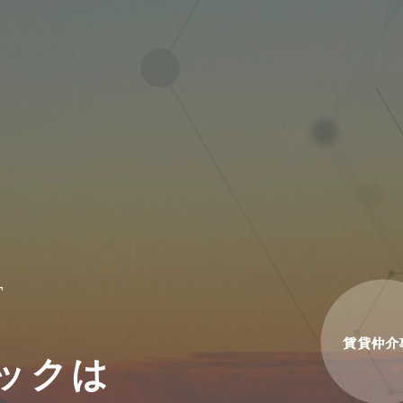
T
ックは