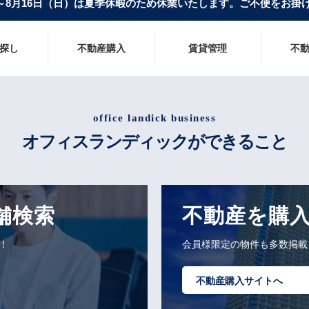
）～8月16日（日）は夏季休暇のため休業いたします
。
ご不便をお掛け
探し
不動産購入
賃貸管理
不
office landick business
オフィスランディックができること
舗検索
不動産を購
！
会員様限定の物件も多数掲載
不動産購入サイトへ