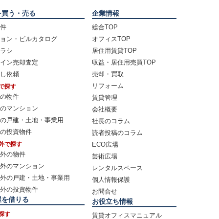
を買う・売る
企業情報
件
総合TOP
ョン・ビルカタログ
オフィスTOP
ラシ
居住用賃貸TOP
イン売却査定
収益・居住用売買TOP
し依頼
売却・買取
リフォーム
で探す
の物件
賃貸管理
のマンション
会社概要
の戸建・土地・事業用
社長のコラム
の投資物件
読者投稿のコラム
外で探す
ECO広場
外の物件
芸術広場
外のマンション
レンタルスペース
外の戸建・土地・事業用
個人情報保護
外の投資物件
お問合せ
屋を借りる
お役立ち情報
探す
賃貸オフィスマニュアル