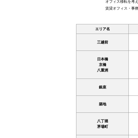
オフィス移転を考
賃貸オフィス・事
エリア名
三越前
日本橋
京橋
八重洲
銀座
築地
八丁堀
茅場町