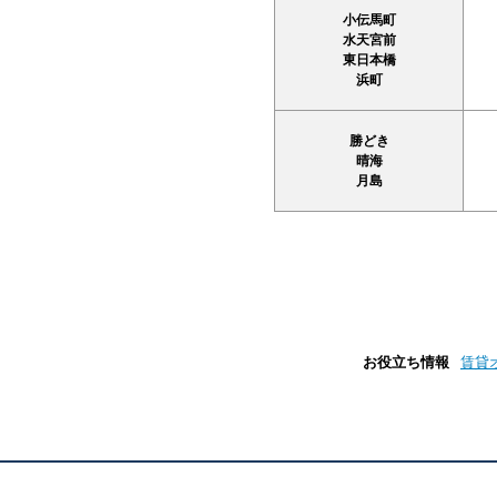
小伝馬町
水天宮前
東日本橋
浜町
勝どき
晴海
月島
お役立ち情報
賃貸