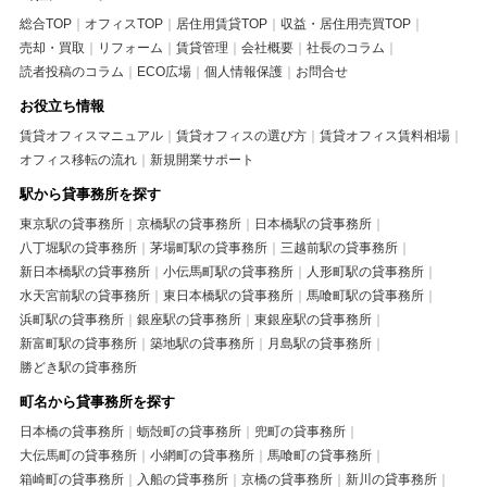
総合TOP
オフィスTOP
居住用賃貸TOP
収益・居住用売買TOP
売却・買取
リフォーム
賃貸管理
会社概要
社長のコラム
読者投稿のコラム
ECO広場
個人情報保護
お問合せ
お役立ち情報
賃貸オフィスマニュアル
賃貸オフィスの選び方
賃貸オフィス賃料相場
オフィス移転の流れ
新規開業サポート
駅から貸事務所を探す
東京駅の貸事務所
京橋駅の貸事務所
日本橋駅の貸事務所
八丁堀駅の貸事務所
茅場町駅の貸事務所
三越前駅の貸事務所
新日本橋駅の貸事務所
小伝馬町駅の貸事務所
人形町駅の貸事務所
水天宮前駅の貸事務所
東日本橋駅の貸事務所
馬喰町駅の貸事務所
浜町駅の貸事務所
銀座駅の貸事務所
東銀座駅の貸事務所
新富町駅の貸事務所
築地駅の貸事務所
月島駅の貸事務所
勝どき駅の貸事務所
町名から貸事務所を探す
日本橋の貸事務所
蛎殻町の貸事務所
兜町の貸事務所
大伝馬町の貸事務所
小網町の貸事務所
馬喰町の貸事務所
箱崎町の貸事務所
入船の貸事務所
京橋の貸事務所
新川の貸事務所