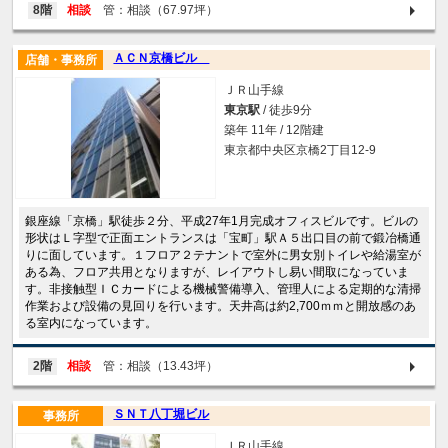
8階
相談
管：相談（67.97坪）
ＡＣＮ京橋ビル
店舗・事務所
ＪＲ山手線
東京駅
/ 徒歩9分
築年 11年 / 12階建
東京都中央区京橋2丁目12-9
銀座線「京橋」駅徒歩２分、平成27年1月完成オフィスビルです。ビルの
形状はＬ字型で正面エントランスは「宝町」駅Ａ５出口目の前で鍛冶橋通
りに面しています。１フロア２テナントで室外に男女別トイレや給湯室が
ある為、フロア共用となりますが、レイアウトし易い間取になっていま
す。非接触型ＩＣカードによる機械警備導入、管理人による定期的な清掃
作業および設備の見回りを行います。天井高は約2,700ｍｍと開放感のあ
る室内になっています。
2階
相談
管：相談（13.43坪）
ＳＮＴ八丁堀ビル
事務所
ＪＲ山手線