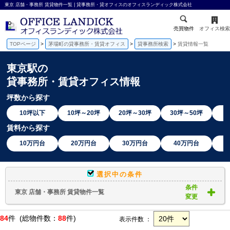
東京 店舗・事務所 賃貸物件一覧 | 貸事務所・貸オフィスのオフィスランディック株式会社
売買物件
オフィス検索
TOPページ
茅場町の貸事務所・賃貸オフィス
貸事務所検索
賃貸情報一覧
東京駅の
貸事務所・賃貸オフィス
情報
坪数から探す
10坪以下
10坪～20坪
20坪～30坪
30坪～50坪
賃料から探す
10万円台
20万円台
30万円台
40万円台
選択中の条件
条件
東京 店舗・事務所 賃貸物件一覧
変更
84
件 (総物件数：
88
件)
表示件数 ：