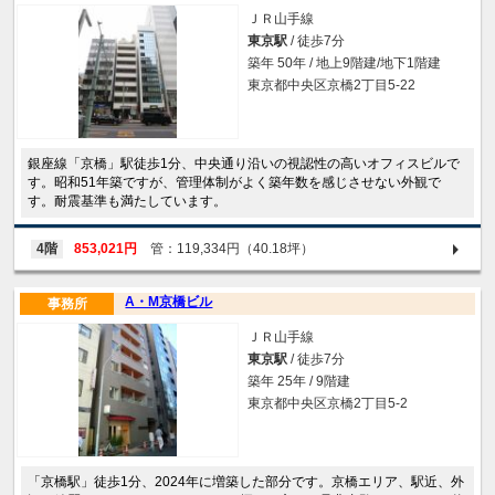
ＪＲ山手線
東京駅
/ 徒歩7分
築年 50年 / 地上9階建/地下1階建
東京都中央区京橋2丁目5-22
銀座線「京橋」駅徒歩1分、中央通り沿いの視認性の高いオフィスビルで
す。昭和51年築ですが、管理体制がよく築年数を感じさせない外観で
す。耐震基準も満たしています。
4階
853,021円
管：119,334円（40.18坪）
A・M京橋ビル
事務所
ＪＲ山手線
東京駅
/ 徒歩7分
築年 25年 / 9階建
東京都中央区京橋2丁目5-2
「京橋駅」徒歩1分、2024年に増築した部分です。京橋エリア、駅近、外