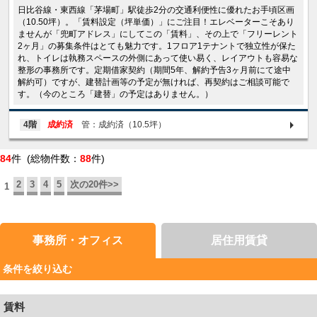
日比谷線・東西線「茅場町」駅徒歩2分の交通利便性に優れたお手頃区画
（10.50坪）。「賃料設定（坪単価）」にご注目！エレベーターこそあり
ませんが「兜町アドレス」にしてこの「賃料」、その上で「フリーレント
2ヶ月」の募集条件はとても魅力です。1フロア1テナントで独立性が保た
れ、トイレは執務スペースの外側にあって使い易く、レイアウトも容易な
整形の事務所です。定期借家契約（期間5年、解約予告3ヶ月前にて途中
解約可）ですが、建替計画等の予定が無ければ、再契約はご相談可能で
す。（今のところ「建替」の予定はありません。）
4階
成約済
管：成約済（10.5坪）
84
件 (総物件数：
88
件)
2
3
4
5
次の20件>>
1
事務所・オフィス
居住用賃貸
条件を絞り込む
賃料