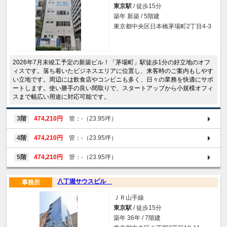
東京駅
/ 徒歩15分
築年 新築 / 5階建
東京都中央区日本橋茅場町2丁目4-3
2026年7月末竣工予定の新築ビル！「茅場町」駅徒歩1分の好立地のオフ
ィスです。落ち着いたビジネスエリアに位置し、来客時のご案内もしやす
い立地です。周辺には飲食店やコンビニも多く、日々の業務を快適にサポ
ートします。使い勝手の良い間取りで、スタートアップから小規模オフィ
スまで幅広い用途に対応可能です。
3階
474,210円
管：-（23.95坪）
4階
474,210円
管：-（23.95坪）
5階
474,210円
管：-（23.95坪）
八丁堀サウスビル
事務所
ＪＲ山手線
東京駅
/ 徒歩15分
築年 36年 / 7階建