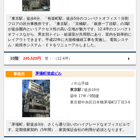
「東京駅」徒歩6分、「有楽町駅」徒歩5分のコンパクトオフィス！分割
フロアの区分事務所です。「東京駅」「京橋駅」「銀座一丁目駅」の3駅
が徒歩圏内というアクセス性の高い立地が魅力です。12.4坪のコンパクト
オフィスながら、男女別トイレ・給湯室が共用部にあり、室内を効率的に
レイアウトできます。平成22年に大規模修繕工事を実施し、電気システ
ム・給排水システム・ＥＶをリニューアルしました。
10階
245,520円
管：-（12.4坪）
茅場町偕成ビル
事務所
ＪＲ山手線
東京駅
/ 徒歩16分
築年 17年 / 9階建
東京都中央区日本橋茅場町2丁目3-6
「茅場町」駅徒歩3分、さくら通り沿いのハイグレードなオフィスビルで
す。定期借家契約（5年間）、家賃保証会社の利用が必須となります。