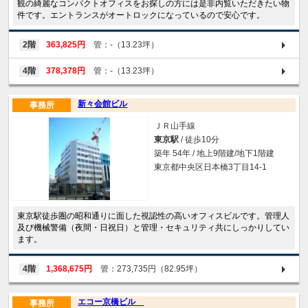
観の綺麗なコンパクトオフィスをお探しの方には是非内覧いただきたい物
件です。エントランスがオートロックになっているので安心です。
2階
363,825円
管：-（13.23坪）
4階
378,378円
管：-（13.23坪）
新々会館ビル
事務所
ＪＲ山手線
東京駅
/ 徒歩10分
築年 54年 / 地上9階建/地下1階建
東京都中央区日本橋3丁目14-1
東京駅徒歩圏の昭和通りに面した視認性の高いオフィスビルです。管理人
及び機械警備（夜間・日祝日）と管理・セキュリティ共にしっかりしてい
ます。
4階
1,368,675円
管：273,735円（82.95坪）
エコー京橋ビル
事務所