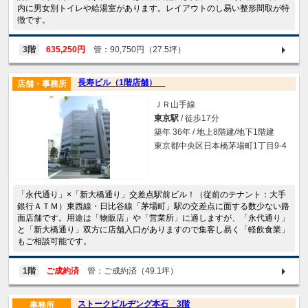
内に男女別トイレや給湯室があります。レイアウトのし易い整形間取が特
徴です。
3階
635,250円
管：90,750円（27.5坪）
長寿ビル（1階店舗）
店舗・事務所
ＪＲ山手線
東京駅
/ 徒歩17分
築年 36年 / 地上8階建/地下1階建
東京都中央区日本橋茅場町1丁目9-4
「永代通り」×「新大橋通り」交差点駅前ビル！（従前のテナント：大手
銀行ＡＴＭ）東西線・日比谷線「茅場町」駅の交差点に面する数少ない路
面店舗です。用途は「物販店」や「営業所」に適しますが、「永代通り」
と「新大橋通り」双方に店舗入口がありますので集客し易く「軽飲食業」
もご相談可能です。
1階
ご成約済
管：ご成約済（49.1坪）
ストークビルヂング本石 3階
事務所