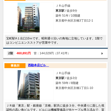
ＪＲ山手線
東京駅
/ 徒歩9分
築年 51年 / 10階建
東京都中央区京橋3丁目12-1
宝町駅A１出口10ｍです。昭和通り沿いの角地に立地しています。1階で
はコンビニエンスストアが営業中です。
2階
460,891円
管：144,029円（37.41坪）
西勘本店ビル
事務所
ＪＲ山手線
東京駅
/ 徒歩3分
築年 59年 / 8階建
東京都中央区京橋1丁目1-10
ＪＲ線「東京」駅・銀座線「京橋」駅共に徒歩３分、中央通りに面した視
認性の高い角ビルです。ビルには機械警備及び光ケーブル導入済みで、室