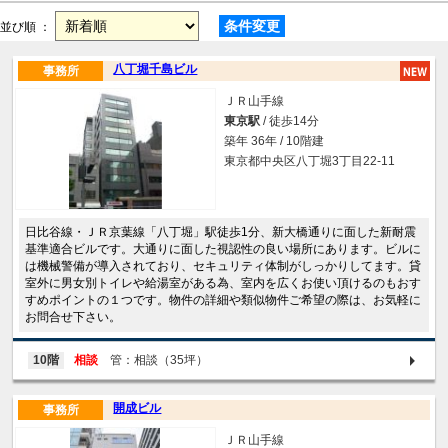
条件変更
並び順 ：
八丁堀千島ビル
事務所
ＪＲ山手線
東京駅
/ 徒歩14分
築年 36年 / 10階建
東京都中央区八丁堀3丁目22-11
日比谷線・ＪＲ京葉線「八丁堀」駅徒歩1分、新大橋通りに面した新耐震
基準適合ビルです。大通りに面した視認性の良い場所にあります。ビルに
は機械警備が導入されており、セキュリティ体制がしっかりしてます。貸
室外に男女別トイレや給湯室がある為、室内を広くお使い頂けるのもおす
すめポイントの１つです。物件の詳細や類似物件ご希望の際は、お気軽に
お問合せ下さい。
10階
相談
管：相談（35坪）
開成ビル
事務所
ＪＲ山手線