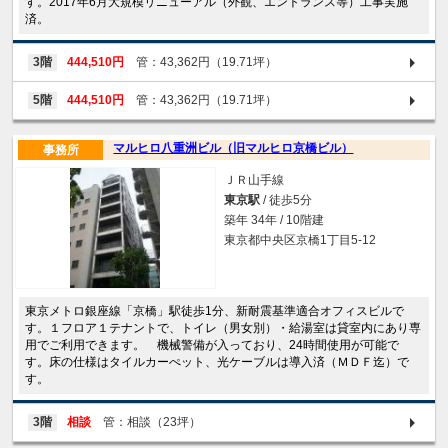
す。2017年6月大規模リニューアル（外観、エントランス等）工事実施
済。
3階
444,510円
管：43,362円（19.71坪）
5階
444,510円
管：43,362円（19.71坪）
マルヒロ八重洲ビル（旧マルヒロ京橋ビル）
事務所
ＪＲ山手線
東京駅
/ 徒歩5分
築年 34年 / 10階建
東京都中央区京橋1丁目5-12
東京メトロ銀座線「京橋」駅徒歩1分、新耐震基準適合オフィスビルで
す。１フロア１テナントで、トイレ（男女別）・給湯室は貸室内にあり専
用でご利用できます。 機械警備が入っており、24時間使用が可能で
す。床の仕様はタイルカーぺット、光ケーブルは導入済（ＭＤＦ迄）で
す。
3階
相談
管：相談（23坪）