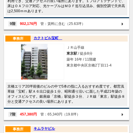
利用でき、交通アクセスの良い場所にあります。１フロア１テナントで、
床はＯＡフロア対応、光ケーブルはＭＤＦ迄引込済み、個別空調で天井高
は2,500ｍｍあります。
9階
902,176円
管：賃料に含む（25.63坪）
カクトビル宝町
事務所
ＪＲ山手線
東京駅
/ 徒歩8分
築年 16年 / 11階建
東京都中央区京橋2丁目11-4
京橋エリア20坪前後のビルの中で5本の指に入るおすすめ度です。都営浅
草線「宝町」駅Ａ６出口徒歩１分、昭和通り沿いに面した平成21年築の
オフィスビルです。銀座線「京橋」駅徒歩３分、ＪＲ線「東京」駅徒歩８
分と交通アクセスの良い場所にあります。
7階
457,380円
管：65,340円（19.8坪）
キムラヤビル
事務所