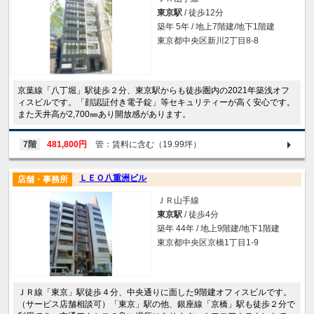
東京駅
/ 徒歩12分
築年 5年 / 地上7階建/地下1階建
東京都中央区新川2丁目8-8
京葉線「八丁堀」駅徒歩２分、東京駅からも徒歩圏内の2021年築浅オフ
ィスビルです。「顔認証付き電子錠」等セキュリティーが高く安心です。
また天井高が2,700㎜あり開放感があります。
7階
481,800円
管：賃料に含む（19.99坪）
ＬＥＯ八重洲ビル
店舗・事務所
ＪＲ山手線
東京駅
/ 徒歩4分
築年 44年 / 地上9階建/地下1階建
東京都中央区京橋1丁目1-9
ＪＲ線「東京」駅徒歩４分、中央通りに面した9階建オフィスビルです。
（サービス店舗相談可）「東京」駅の他、銀座線「京橋」駅も徒歩２分で