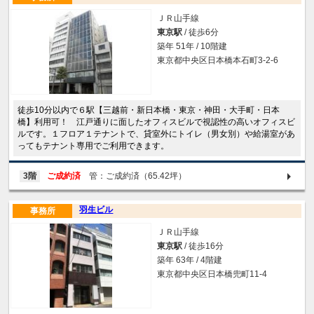
ＪＲ山手線
東京駅
/ 徒歩6分
築年 51年 / 10階建
東京都中央区日本橋本石町3-2-6
徒歩10分以内で６駅【三越前・新日本橋・東京・神田・大手町・日本
橋】利用可！ 江戸通りに面したオフィスビルで視認性の高いオフィスビ
ルです。１フロア１テナントで、貸室外にトイレ（男女別）や給湯室があ
ってもテナント専用でご利用できます。
3階
ご成約済
管：ご成約済（65.42坪）
羽生ビル
事務所
ＪＲ山手線
東京駅
/ 徒歩16分
築年 63年 / 4階建
東京都中央区日本橋兜町11-4