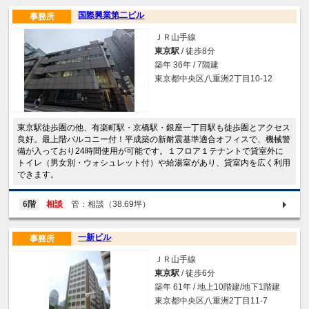
国際興業第二ビル
事務所
ＪＲ山手線
東京駅
/ 徒歩8分
築年 36年 / 7階建
東京都中央区八重洲2丁目10-12
東京駅徒歩圏の他、有楽町駅・京橋駅・銀座一丁目駅も徒歩圏とアクセス
良好。最上階バルコニー付！平成築の新耐震基準適合オフィスで、機械警
備が入っており24時間使用が可能です。１フロア１テナントで貸室外に
トイレ（男女別・ウォシュレット付）や給湯室があり、貸室内を広く利用
できます。
6階
相談
管：相談（38.69坪）
一新ビル
事務所
ＪＲ山手線
東京駅
/ 徒歩6分
築年 61年 / 地上10階建/地下1階建
東京都中央区八重洲2丁目11-7