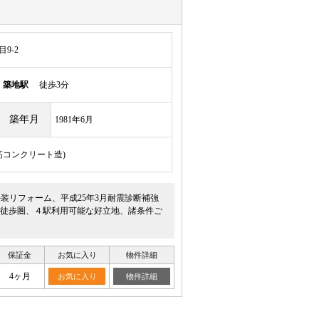
9-2
線
築地駅
徒歩3分
築年月
1981年6月
鉄筋コンクリート造)
装リフォーム、平成25年3月耐震診断補強
徒歩圏、４駅利用可能な好立地、諸条件ご
保証金
お気に入り
物件詳細
4ヶ月
お気に入り
物件詳細