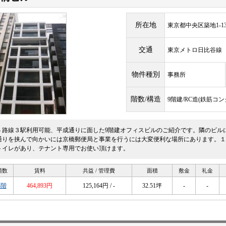
所在地
東京都中央区築地1-13
交通
東京メトロ日比谷
物件種別
事務所
階数/構造
9階建/RC造(鉄筋コ
４路線３駅利用可能、平成通りに面した9階建オフィスビルのご紹介です。隣のビル
通りを挟んで向かいには京橋郵便局と事業を行うには大変便利な場所にあります。１
トイレがあり、テナント専用でお使い頂けます。
階数
賃料
共益 / 管理費
面積
敷金
礼金
4階
464,893円
125,164円 / -
32.51坪
-
-