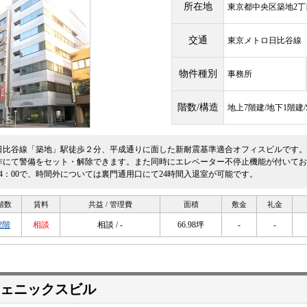
所在地
東京都中央区築地2丁目1
交通
東京メトロ日比谷
物件種別
事務所
階数/構造
地上7階建/地下1階建
日比谷線「築地」駅徒歩２分、平成通りに面した新耐震基準適合オフィスビルです。
作にて警備をセット・解除できます。また同時にエレベーター不停止機能が付いており
24：00で、時間外については裏門通用口にて24時間入退室が可能です。
階数
賃料
共益 / 管理費
面積
敷金
礼金
2階
相談
相談 / -
66.98坪
-
-
フェニックスビル