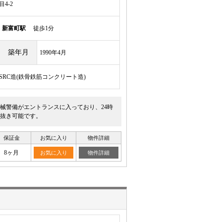
4-2
線
新富町駅
徒歩1分
築年月
1990年4月
/SRC造(鉄骨鉄筋コンクリート造)
械警備がエントランスに入っており、24時
抜き可能です。
保証金
お気に入り
物件詳細
8ヶ月
お気に入り
物件詳細