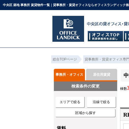
中央区 築地 事務所 賃貸物件一覧｜貸事務所・賃貸オフィスならオフィスランディック
総合TOPページ
貸事務所・賃貸オフィス専
事務所・オフィス
居住用賃貸
中
検索条件の変更
棟数
エリアで絞る
沿線で絞る
区域から探す
R
賃料