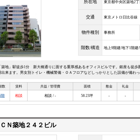
所在地
東京都中央区築地2丁目
交通
東京メトロ日比谷
物件種別
事務所
階数/構造
地上9階建/地下1階建
「築地」駅徒歩1分 新大橋通りに面する重厚感あるオフィスビルです。銀座も徒歩
用出来ます。男女別トイレ・機械警備・ＯＡフロアなどしっかりとした設備が備わっ
階数
賃料
共益 / 管理費
面積
敷金
礼金
5階
相談
相談 / -
58.23坪
-
-
ＣＮ築地２４２ビル