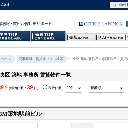
物件
株式会社
門ページ
貸事務所・賃貸オフィス検索
中央区 築地 事務所 の貸事務所・賃
央区 築地 事務所 賃貸物件一覧
39
39
件 (総物件数：
件)
表示件数
BM築地駅前ビル