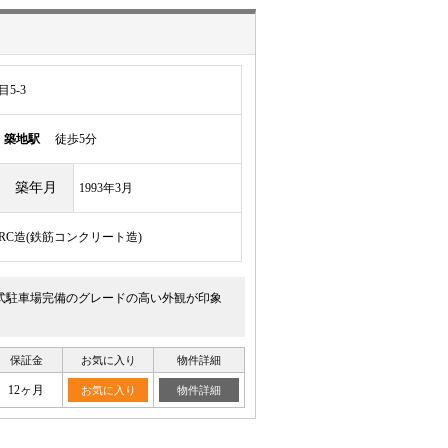
5-3
線
築地駅
徒歩5分
築年月
1993年3月
/RC造(鉄筋コンクリート造)
式駐車場完備のグレードの高い外観が印象
保証金
お気に入り
物件詳細
12ヶ月
お気に入り
物件詳細