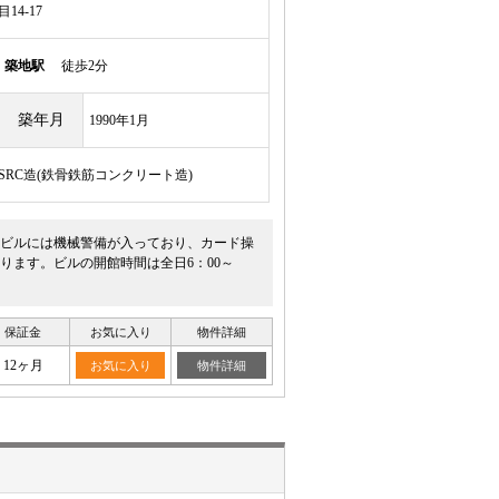
4-17
線
築地駅
徒歩2分
築年月
1990年1月
/SRC造(鉄骨鉄筋コンクリート造)
ビルには機械警備が入っており、カード操
ます。ビルの開館時間は全日6：00～
保証金
お気に入り
物件詳細
12ヶ月
お気に入り
物件詳細