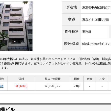
所在地
東京都中央区築地2丁目
交通
東京メトロ日比谷
物件種別
事務所
階数/構造
6階建/RC造(鉄筋コ
2014年大幅ﾘﾆｭｰｱﾙ済み 銀座徒歩圏のコンパクトオフィス。日比谷線「築地」駅
駅２路線が利用できます。室内はレイアウトがしやすい長方形。トイレや給湯室は貸
ります。
階数
賃料
共益 / 管理費
面積
敷金
礼金
4階
303,600円
63,250円 / -
23坪
-
-
橋ビル