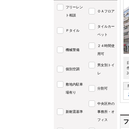
フリーレン
ＯＡフロア
ト相談
タイルカー
Ｐタイル
ペット
２４時間使
機械警備
用可
男女別トイ
個別空調
レ
敷地内駐車
分割可
場有り
中央区外の
新耐震基準
事務所・オ
フィス