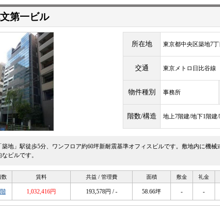
紀文第一ビル
所在地
東京都中央区築地7丁目
交通
東京メトロ日比谷
物件種別
事務所
階数/構造
地上7階建/地下1階建
「築地」駅徒歩5分、ワンフロア約60坪新耐震基準オフィスビルです。敷地内に機械
的なビルです。
階数
賃料
共益 / 管理費
面積
敷金
礼金
5階
1,032,416円
193,578円 / -
58.66坪
-
-