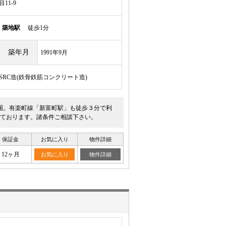
11-9
線
築地駅
徒歩1分
築年月
1991年9月
/SRC造(鉄骨鉄筋コンクリート造)
圏。有楽町線「新富町駅」も徒歩３分で利
ております。諸条件ご相談下さい。
保証金
お気に入り
物件詳細
12ヶ月
お気に入り
物件詳細