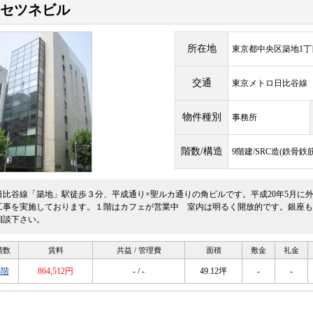
セツネビル
所在地
東京都中央区築地1丁目
交通
東京メトロ日比谷
物件種別
事務所
階数/構造
9階建/SRC造(鉄骨
日比谷線「築地」駅徒歩３分、平成通り×聖ルカ通りの角ビルです。平成20年5月に外
工事を実施しております。１階はカフェが営業中 室内は明るく開放的です。銀座も
相談下さい。
階数
賃料
共益 / 管理費
面積
敷金
礼金
4階
864,512円
- / -
49.12坪
-
-