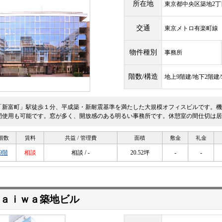
所在地
東京都中央区築地2丁目
交通
東京メトロ有楽町
物件種別
事務所
階数/構造
地上9階建/地下2階建
「新富町」駅徒歩１分、平成築・新耐震基準を満たした大規模オフィスビルです。機
間使用も可能です。窓が多く、開放感のある明るい事務所です。休憩室の間仕切は居
階数
賃料
共益 / 管理費
面積
敷金
礼金
9階
相談
相談 / -
20.52坪
-
-
ａｉｗａ築地ビル