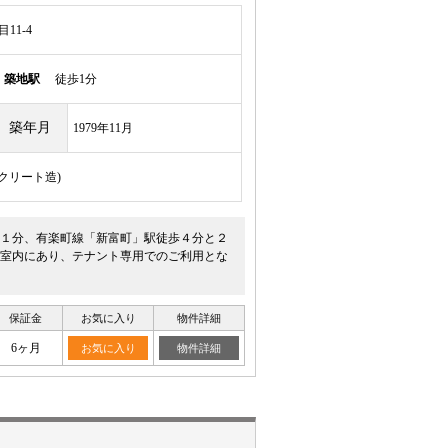
11-4
線
築地駅
徒歩1分
築年月
1979年11月
ンクリート造)
徒歩１分、有楽町線「新富町」駅徒歩４分と２
室内にあり、テナント専用でのご利用とな
保証金
お気に入り
物件詳細
6ヶ月
お気に入り
物件詳細