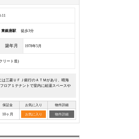
-11
線
東銀座駅
徒歩3分
築年月
1978年5月
ンクリート造)
には三菱ＵＦＪ銀行のＡＴＭがあり、晴海
フロア１テナントで室内に給湯スペースや
保証金
お気に入り
物件詳細
10ヶ月
お気に入り
物件詳細