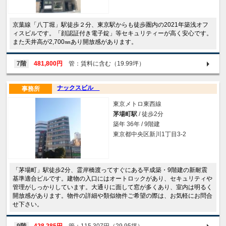
京葉線「八丁堀」駅徒歩２分、東京駅からも徒歩圏内の2021年築浅オフ
ィスビルです。「顔認証付き電子錠」等セキュリティーが高く安心です。
また天井高が2,700㎜あり開放感があります。
7階
481,800円
管：賃料に含む（19.99坪）
ナックスビル
事務所
東京メトロ東西線
茅場町駅
/ 徒歩2分
築年 36年 / 9階建
東京都中央区新川1丁目3-2
「茅場町」駅徒歩2分、霊岸橋渡ってすぐにある平成築・9階建の新耐震
基準適合ビルです。建物の入口にはオートロックがあり、セキュリティや
管理がしっかりしています。大通りに面して窓が多くあり、室内は明るく
開放感があります。物件の詳細や類似物件ご希望の際は、お気軽にお問合
せ下さい。