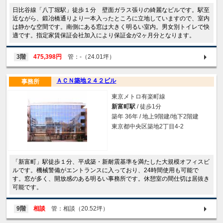
日比谷線「八丁堀駅」徒歩１分 壁面ガラス張りの綺麗なビルです。駅至
近ながら、鍛冶橋通りより一本入ったところに立地していますので、室内
は静かな空間です。南側にある窓は大きく明るい室内。男女別トイレで快
適です。指定家賃保証会社加入により保証金が2ヶ月分となります。
3階
475,398円
管：-（24.01坪）
ＡＣＮ築地２４２ビル
事務所
東京メトロ有楽町線
新富町駅
/ 徒歩1分
築年 36年 / 地上9階建/地下2階建
東京都中央区築地2丁目4-2
「新富町」駅徒歩１分、平成築・新耐震基準を満たした大規模オフィスビ
ルです。機械警備がエントランスに入っており、24時間使用も可能で
す。窓が多く、開放感のある明るい事務所です。休憩室の間仕切は居抜き
可能です。
9階
相談
管：相談（20.52坪）