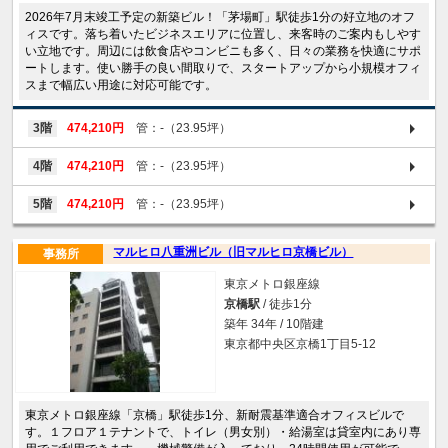
2026年7月末竣工予定の新築ビル！「茅場町」駅徒歩1分の好立地のオフ
ィスです。落ち着いたビジネスエリアに位置し、来客時のご案内もしやす
い立地です。周辺には飲食店やコンビニも多く、日々の業務を快適にサポ
ートします。使い勝手の良い間取りで、スタートアップから小規模オフィ
スまで幅広い用途に対応可能です。
3階
474,210円
管：-（23.95坪）
4階
474,210円
管：-（23.95坪）
5階
474,210円
管：-（23.95坪）
マルヒロ八重洲ビル（旧マルヒロ京橋ビル）
事務所
東京メトロ銀座線
京橋駅
/ 徒歩1分
築年 34年 / 10階建
東京都中央区京橋1丁目5-12
東京メトロ銀座線「京橋」駅徒歩1分、新耐震基準適合オフィスビルで
す。１フロア１テナントで、トイレ（男女別）・給湯室は貸室内にあり専