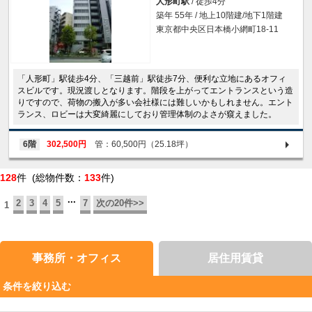
人形町駅
/ 徒歩4分
築年 55年 / 地上10階建/地下1階建
東京都中央区日本橋小網町18-11
「人形町」駅徒歩4分、「三越前」駅徒歩7分、便利な立地にあるオフィ
スビルです。現況渡しとなります。階段を上がってエントランスという造
りですので、荷物の搬入が多い会社様には難しいかもしれません。エント
ランス、ロビーは大変綺麗にしており管理体制のよさが窺えました。
6階
302,500円
管：60,500円（25.18坪）
128
件 (総物件数：
133
件)
...
2
3
4
5
7
次の20件>>
1
事務所・オフィス
居住用賃貸
条件を絞り込む