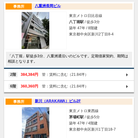
八重洲長岡ビル
事務所
東京メトロ日比谷線
八丁堀駅
/ 徒歩3分
築年 47年 / 8階建
東京都中央区新川2丁目8-4
「八丁堀」駅徒歩3分、八重洲通沿いのビルです。定期借家契約、期間は
相談となります。
2階
384,384円
管：賃料に含む（21.84坪）
6階
360,360円
管：賃料に含む（21.84坪）
新川（ARAKAWA）ビル2F
事務所
東京メトロ東西線
茅場町駅
/ 徒歩5分
築年 47年 / 4階建
東京都中央区新川1丁目18-7