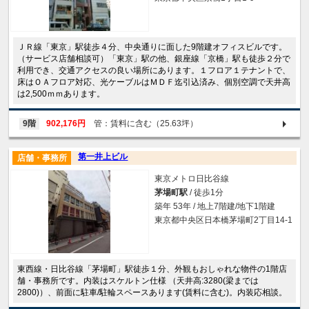
ＪＲ線「東京」駅徒歩４分、中央通りに面した9階建オフィスビルです。
（サービス店舗相談可）「東京」駅の他、銀座線「京橋」駅も徒歩２分で
利用でき、交通アクセスの良い場所にあります。１フロア１テナントで、
床はＯＡフロア対応、光ケーブルはＭＤＦ迄引込済み、個別空調で天井高
は2,500ｍｍあります。
9階
902,176円
管：賃料に含む（25.63坪）
第一井上ビル
店舗・事務所
東京メトロ日比谷線
茅場町駅
/ 徒歩1分
築年 53年 / 地上7階建/地下1階建
東京都中央区日本橋茅場町2丁目14-1
東西線・日比谷線「茅場町」駅徒歩１分、外観もおしゃれな物件の1階店
舗・事務所です。内装はスケルトン仕様 （天井高:3280(梁までは
2800)）、前面に駐車/駐輪スペースあります(賃料に含む)。内装応相談。