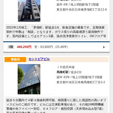
築年 4年 / 地上9階建/地下1階建
東京都中央区日本橋茅場町1丁目12-6
2022年1月竣工、「茅場町」駅徒歩1分、飲食店舗の募集です。定期借家
契約で年数は「相談」となります。ガラス張りの高級感漂う築浅物件で
す。室内設備としてはエアコン3基、温水洗浄便座付トイレ、OAフロア等
3階
486,200円
管：63,800円（25.48坪）
セントピアビル
事務所
ＪＲ総武本線
馬喰町駅
/ 徒歩2分
築年 43年 / 地上10階建/地下1階建
東京都中央区日本橋馬喰町2丁目3-2
徒歩５分圏内で４駅４路線利用可能、靖国通りに面した視認性の高いオフ
ィスビルのご紹介です。ビルには立体駐車場があり、その他24時間機械
警備や光ファイバー対応、ＯＡフロア・個別空調（天井埋め込み型7基）
等の基本設備が整っています。