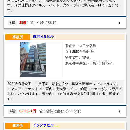
用でご利用できます。 機械警備が入っており、24時間使用が可能で
す。床の仕様はタイルカーぺット、光ケーブルは導入済（ＭＤＦ迄）で
す。
3階
相談
管：相談（23坪）
東京ＮＳビル
事務所
東京メトロ日比谷線
八丁堀駅
/ 徒歩2分
築年 2年 / 7階建
東京都中央区八丁堀2丁目29-4
2024年3月竣工、「八丁堀」駅徒歩2分、駅近の新築オフィスビルです。
１フロア１テナントで、室内に男女別トイレ・給湯コーナーがあり専用で
お使いいただけます。敷地内にゴミ置き場があり24時間ゴミ出し可能で
す。
4階
620,521円
管：賃料に含む（29.69坪）
イタクラビル
事務所