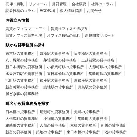
売却・買取
リフォーム
賃貸管理
会社概要
社長のコラム
読者投稿のコラム
ECO広場
個人情報保護
お問合せ
お役立ち情報
賃貸オフィスマニュアル
賃貸オフィスの選び方
賃貸オフィス賃料相場
オフィス移転の流れ
新規開業サポート
駅から貸事務所を探す
東京駅の貸事務所
京橋駅の貸事務所
日本橋駅の貸事務所
八丁堀駅の貸事務所
茅場町駅の貸事務所
三越前駅の貸事務所
新日本橋駅の貸事務所
小伝馬町駅の貸事務所
人形町駅の貸事務所
水天宮前駅の貸事務所
東日本橋駅の貸事務所
馬喰町駅の貸事務所
浜町駅の貸事務所
銀座駅の貸事務所
東銀座駅の貸事務所
新富町駅の貸事務所
築地駅の貸事務所
月島駅の貸事務所
勝どき駅の貸事務所
町名から貸事務所を探す
日本橋の貸事務所
蛎殻町の貸事務所
兜町の貸事務所
大伝馬町の貸事務所
小網町の貸事務所
馬喰町の貸事務所
箱崎町の貸事務所
入船の貸事務所
京橋の貸事務所
新川の貸事務所
新富の貸事務所
築地の貸事務所
東日本橋の貸事務所
湊の貸事務所