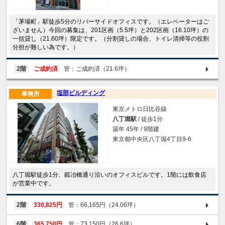
「茅場町」駅徒歩5分のリバーサイドオフィスです。（エレベーターはご
ざいません）今回の募集は、201区画（5.5坪）と202区画（16.10坪）の
一括貸し（21.60坪）限定です。（分割貸しの場合、トイレ清掃等の役割
分担が難しい為です。）
2階
ご成約済
管：ご成約済（21.6坪）
塩部ビルディング
事務所
東京メトロ日比谷線
八丁堀駅
/ 徒歩1分
築年 45年 / 9階建
東京都中央区八丁堀4丁目9-6
八丁堀駅徒歩1分、鍛冶橋通り沿いのオフィスビルです。1階には飲食店
が営業中です。
2階
330,825円
管：66,165円（24.06坪）
6階
365,750円
管：73,150円（26.6坪）