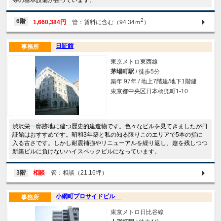
2
6階
1,660,384円
管：賃料に含む（94.34ｍ
）
日証館
事務所
東京メトロ東西線
茅場町駅
/ 徒歩5分
築年 97年 / 地上7階建/地下1階建
東京都中央区日本橋兜町1-10
渋沢栄一邸跡地に建つ歴史的建造物です。色々なビルを見てきましたが日
証館はおすすめです。昭和3年築と私の知る限りこのエリアで5本の指に
入る古さです。しかし耐震補強やリニューアルを繰り返し、趣を残しつつ
新築ビルに負けないハイスペックビルになっています。
3階
相談
管：相談（21.16坪）
小網町プロサイドビル
事務所
東京メトロ日比谷線