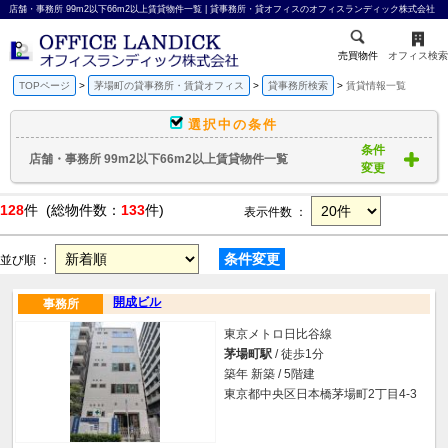
店舗・事務所 99m2以下66m2以上賃貸物件一覧 | 貸事務所・貸オフィスのオフィスランディック株式会社
売買物件
オフィス検索
TOPページ
茅場町の貸事務所・賃貸オフィス
貸事務所検索
賃貸情報一覧
選択中の条件
条件
店舗・事務所 99m2以下66m2以上賃貸物件一覧
変更
128
件 (総物件数：
133
件)
表示件数 ：
条件変更
並び順 ：
開成ビル
事務所
東京メトロ日比谷線
茅場町駅
/ 徒歩1分
築年 新築 / 5階建
東京都中央区日本橋茅場町2丁目4-3