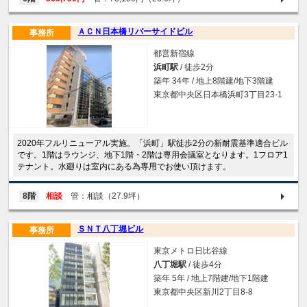
ＡＣＮ日本橋リバーサイドビル
事務所
都営新宿線
浜町駅
/ 徒歩2分
築年 34年 / 地上8階建/地下3階建
東京都中央区日本橋浜町3丁目23-1
2020年フルリニューアル実施。「浜町」駅徒歩2分の新耐震基準適合ビル
です。1階はラウンジ、地下1階・2階は専用会議室となります。1フロア1
テナント。水廻りは室内にある為専用でお使い頂けます。
8階
相談
管：相談（27.9坪）
ＳＮＴ八丁堀ビル
事務所
東京メトロ日比谷線
八丁堀駅
/ 徒歩4分
築年 5年 / 地上7階建/地下1階建
東京都中央区新川2丁目8-8