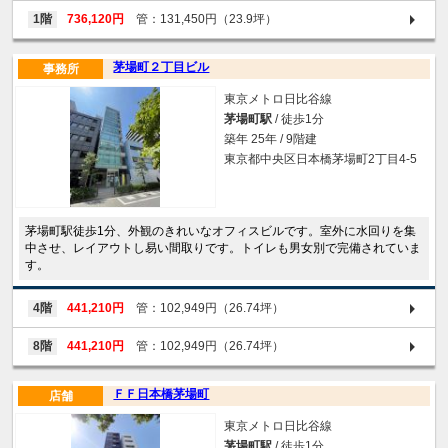
1階
736,120円
管：131,450円（23.9坪）
茅場町２丁目ビル
事務所
東京メトロ日比谷線
茅場町駅
/ 徒歩1分
築年 25年 / 9階建
東京都中央区日本橋茅場町2丁目4-5
茅場町駅徒歩1分、外観のきれいなオフィスビルです。室外に水回りを集
中させ、レイアウトし易い間取りです。トイレも男女別で完備されていま
す。
4階
441,210円
管：102,949円（26.74坪）
8階
441,210円
管：102,949円（26.74坪）
ＦＦ日本橋茅場町
店舗
東京メトロ日比谷線
茅場町駅
/ 徒歩1分