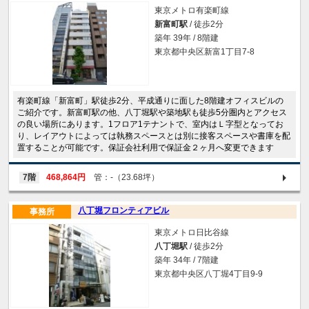
東京メトロ有楽町線
新富町駅
/ 徒歩2分
築年 39年 / 8階建
東京都中央区新富1丁目7-8
有楽町線「新富町」駅徒歩2分、平成通りに面した8階建オフィスビルの
ご紹介です。新富町駅の他、八丁堀駅や築地駅も徒歩5分圏内とアクセス
の良い場所にあります。1フロア1テナントで、室内はＬ字型となってお
り、レイアウトによっては執務スペースとは別に接客スペースや書庫を配
置することが可能です。保証会社利用で保証金２ヶ月へ変更できます
7階
468,864円
管：-（23.68坪）
八丁堀フロンティアビル
事務所
東京メトロ日比谷線
八丁堀駅
/ 徒歩2分
築年 34年 / 7階建
東京都中央区八丁堀4丁目9-9