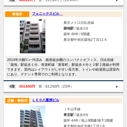
9階
428,285円
管：115,307円（29.95坪）
フェニックスビル
事務所
東京メトロ日比谷線
築地駅
/ 徒歩1分
築年 46年 / 6階建
東京都中央区築地2丁目11-4
2014年大幅ﾘﾆｭｰｱﾙ済み 銀座徒歩圏のコンパクトオフィス。日比谷線
「築地」駅徒歩１分、有楽町線「新富町」駅徒歩４分と２駅２路線が利用
できます。室内はレイアウトがしやすい長方形。トイレや給湯室は貸室内
にあり、テナント専用でのご利用となります。
4階
303,600円
管：63,250円（23坪）
ＬＥＯ八重洲ビル
店舗・事務所
ＪＲ山手線
東京駅
/ 徒歩4分
築年 44年 / 地上9階建/地下1階建
東京都中央区京橋1丁目1-9