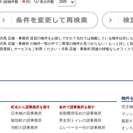
4
件 (総物件数：
件)
表示件数
月島 店舗・事務所 賃貸の物件をお探しですか？当社では掲載している物件以外に
月島 店舗・事務所 の物件一覧の中でご希望の物件が見つからない！もっと詳しく
部屋探しサービスをご利用 ください！月島 店舗・事務所 関連の情報ならオフィ
物件
売主物
町名から貸事務所を探す
条件で貸事務所を探す
日本橋の貸事務所
初期費用安めの貸事務所
マンシ
蛎殻町の貸事務所
男女別トイレの貸事務所
最新チ
兜町の貸事務所
エレベーター付の貸事務所
オンラ