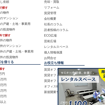
し依頼
売却・買取
リフォーム
で探す
の物件
賃貸管理
のマンション
会社概要
の戸建・土地・事業用
社長のコラム
の投資物件
読者投稿のコラム
外で探す
ECO広場
外の物件
芸術広場
外のマンション
レンタルスペース
外の戸建・土地・事業用
個人情報保護
外の投資物件
お問合せ
屋を借りる
お役立ち情報
探す
賃貸オフィスマニュアル
0万円
賃貸オフィスの選び方
5万円
賃貸オフィス賃料相場
0万円
オフィス移転の流れ
5万円
新規開業サポート
0万円
円以上