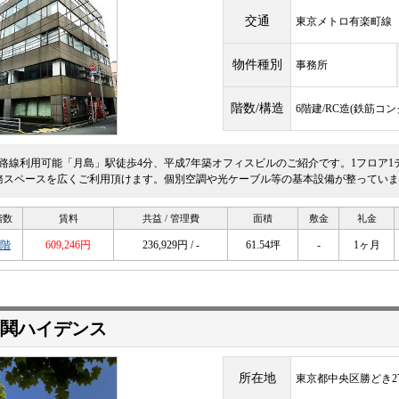
交通
東京メトロ有楽町
物件種別
事務所
階数/構造
6階建/RC造(鉄筋コ
2路線利用可能「月島」駅徒歩4分、平成7年築オフィスビルのご紹介です。1フロア
務スペースを広くご利用頂けます。個別空調や光ケーブル等の基本設備が整っていま
階数
賃料
共益 / 管理費
面積
敷金
礼金
2階
609,246円
236,929円 / -
61.54坪
-
1ヶ月
鬨ハイデンス
所在地
東京都中央区勝どき2丁