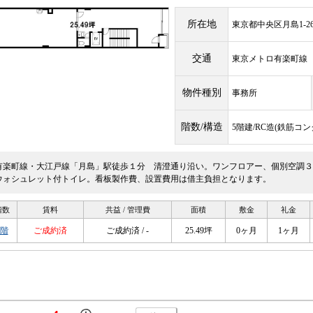
所在地
東京都中央区月島1-26
交通
東京メトロ有楽町
物件種別
事務所
階数/構造
5階建/RC造(鉄筋コ
有楽町線・大江戸線「月島」駅徒歩１分 清澄通り沿い。ワンフロアー、個別空調３
ウォシュレット付トイレ。看板製作費、設置費用は借主負担となります。
階数
賃料
共益 / 管理費
面積
敷金
礼金
3階
ご成約済
ご成約済 / -
25.49坪
0ヶ月
1ヶ月