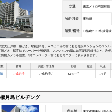
交通
東京メトロ有楽町
物件種別
事務所
階数/構造
11階建/SRC造(鉄
都営大江戸線「勝どき」駅徒歩1分、Ａ２出口目の前にある分譲マンションのワンル
「勝どき」駅直結でスーパーや郵便局、マンションの隣には三菱UFJ銀行など、利
は防犯カメラを設置、1階エレベーター前にあるモニターに表示されます。
階数
賃料
共益 / 管理費
面積
敷金
礼金
2
5階
ご成約済
ご成約済 / -
-
1ヶ月
14.77ｍ
佃權月島ビルヂング
所在地
東京都中央区月島1-3-