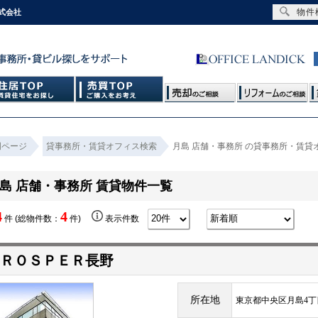
物件
式会社
門ページ
貸事務所・賃貸オフィス検索
月島 店舗・事務所 の貸事務所・賃貸
島 店舗・事務所 賃貸物件一覧
4
4
件 (総物件数：
件)
表示件数
ＰＲＯＳＰＥＲ長野
所在地
東京都中央区月島4丁目