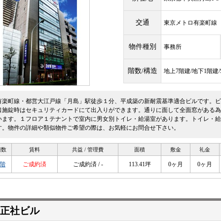
交通
東京メトロ有楽町
物件種別
事務所
階数/構造
地上7階建/地下1階建
有楽町線・都営大江戸線「月島」駅徒歩１分、平成築の新耐震基準適合ビルです。ビ
口施錠時はセキュリティカードにて出入りができます。通りに面して全面窓がある為
います。１フロア１テナントで室内に男女別トイレ・給湯室があります。トイレ・給
す。物件の詳細や類似物件ご希望の際は、お気軽にお問合せ下さい。
階数
賃料
共益 / 管理費
面積
敷金
礼金
2階
ご成約済
ご成約済 / -
113.41坪
0ヶ月
0ヶ月
長正社ビル