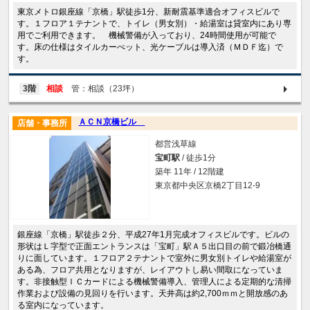
東京メトロ銀座線「京橋」駅徒歩1分、新耐震基準適合オフィスビルで
す。１フロア１テナントで、トイレ（男女別）・給湯室は貸室内にあり専
用でご利用できます。 機械警備が入っており、24時間使用が可能で
す。床の仕様はタイルカーぺット、光ケーブルは導入済（ＭＤＦ迄）で
す。
3階
相談
管：相談（23坪）
ＡＣＮ京橋ビル
店舗・事務所
都営浅草線
宝町駅
/ 徒歩1分
築年 11年 / 12階建
東京都中央区京橋2丁目12-9
銀座線「京橋」駅徒歩２分、平成27年1月完成オフィスビルです。ビルの
形状はＬ字型で正面エントランスは「宝町」駅Ａ５出口目の前で鍛冶橋通
りに面しています。１フロア２テナントで室外に男女別トイレや給湯室が
ある為、フロア共用となりますが、レイアウトし易い間取になっていま
す。非接触型ＩＣカードによる機械警備導入、管理人による定期的な清掃
作業および設備の見回りを行います。天井高は約2,700ｍｍと開放感のあ
る室内になっています。