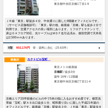
東京都中央区京橋1丁目1-9
ＪＲ線「東京」駅徒歩４分、中央通りに面した9階建オフィスビルです。
（サービス店舗相談可）「東京」駅の他、銀座線「京橋」駅も徒歩２分で
利用でき、交通アクセスの良い場所にあります。１フロア１テナントで、
床はＯＡフロア対応、光ケーブルはＭＤＦ迄引込済み、個別空調で天井高
は2,500ｍｍあります。
9階
902,176円
管：賃料に含む（25.63坪）
カクトビル宝町
事務所
東京メトロ銀座線
京橋駅
/ 徒歩3分
築年 16年 / 11階建
東京都中央区京橋2丁目11-4
京橋エリア20坪前後のビルの中で5本の指に入るおすすめ度です。都営浅
草線「宝町」駅Ａ６出口徒歩１分、昭和通り沿いに面した平成21年築の
オフィスビルです。銀座線「京橋」駅徒歩３分、ＪＲ線「東京」駅徒歩８