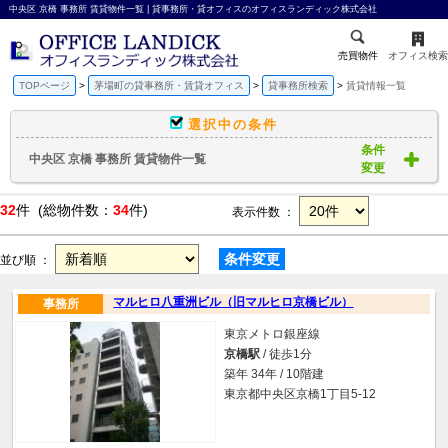
中央区 京橋 事務所 賃貸物件一覧 | 貸事務所・貸オフィスのオフィスランディック株式会社
売買物件
オフィス検索
TOPページ
茅場町の貸事務所・賃貸オフィス
貸事務所検索
賃貸情報一覧
選択中の条件
条件
中央区 京橋 事務所 賃貸物件一覧
変更
32
件 (総物件数：
34
件)
表示件数 ：
条件変更
並び順 ：
マルヒロ八重洲ビル（旧マルヒロ京橋ビル）
事務所
東京メトロ銀座線
京橋駅
/ 徒歩1分
築年 34年 / 10階建
東京都中央区京橋1丁目5-12