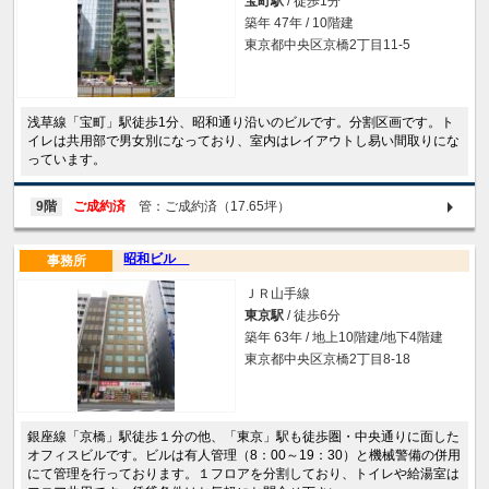
宝町駅
/ 徒歩1分
築年 47年 / 10階建
東京都中央区京橋2丁目11-5
浅草線「宝町」駅徒歩1分、昭和通り沿いのビルです。分割区画です。ト
イレは共用部で男女別になっており、室内はレイアウトし易い間取りにな
っています。
9階
ご成約済
管：ご成約済（17.65坪）
昭和ビル
事務所
ＪＲ山手線
東京駅
/ 徒歩6分
築年 63年 / 地上10階建/地下4階建
東京都中央区京橋2丁目8-18
銀座線「京橋」駅徒歩１分の他、「東京」駅も徒歩圏・中央通りに面した
オフィスビルです。ビルは有人管理（8：00～19：30）と機械警備の併用
にて管理を行っております。１フロアを分割しており、トイレや給湯室は