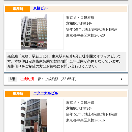
京橋ビル
事務所
東京メトロ銀座線
京橋駅
/ 徒歩1分
築年 50年 / 地上9階建/地下1階建
東京都中央区京橋2-8-20
銀座線「京橋」駅徒歩1分、東京駅も徒歩6分と徒歩圏のオフィスビルで
す。本物件は定期借家契約で契約期間は1年以内が条件となっています。
短期借りをご希望の方はお気軽にお問い合わせください。
6階
ご成約済
管：ご成約済（32.65坪）
エターナルビル
事務所
東京メトロ銀座線
京橋駅
/ 徒歩3分
築年 51年 / 地上4階建/地下1階建
東京都中央区京橋2-6-16