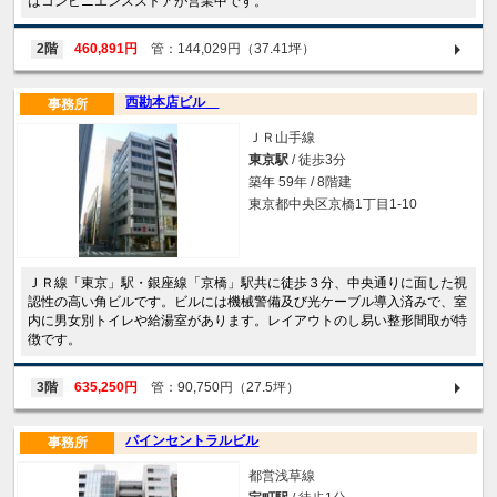
はコンビニエンスストアが営業中です。
2階
460,891円
管：144,029円（37.41坪）
西勘本店ビル
事務所
ＪＲ山手線
東京駅
/ 徒歩3分
築年 59年 / 8階建
東京都中央区京橋1丁目1-10
ＪＲ線「東京」駅・銀座線「京橋」駅共に徒歩３分、中央通りに面した視
認性の高い角ビルです。ビルには機械警備及び光ケーブル導入済みで、室
内に男女別トイレや給湯室があります。レイアウトのし易い整形間取が特
徴です。
3階
635,250円
管：90,750円（27.5坪）
パインセントラルビル
事務所
都営浅草線