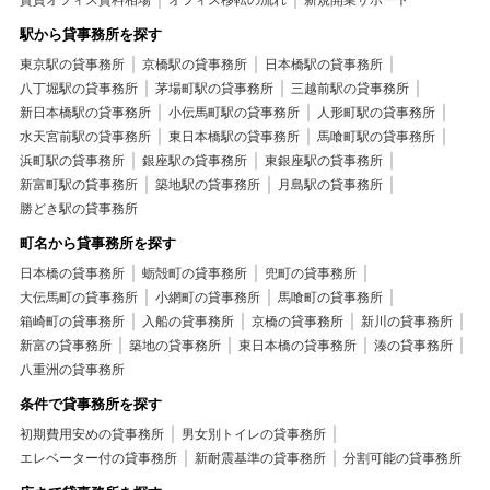
賃貸オフィス賃料相場
オフィス移転の流れ
新規開業サポート
駅から貸事務所を探す
東京駅の貸事務所
京橋駅の貸事務所
日本橋駅の貸事務所
八丁堀駅の貸事務所
茅場町駅の貸事務所
三越前駅の貸事務所
新日本橋駅の貸事務所
小伝馬町駅の貸事務所
人形町駅の貸事務所
水天宮前駅の貸事務所
東日本橋駅の貸事務所
馬喰町駅の貸事務所
浜町駅の貸事務所
銀座駅の貸事務所
東銀座駅の貸事務所
新富町駅の貸事務所
築地駅の貸事務所
月島駅の貸事務所
勝どき駅の貸事務所
町名から貸事務所を探す
日本橋の貸事務所
蛎殻町の貸事務所
兜町の貸事務所
大伝馬町の貸事務所
小網町の貸事務所
馬喰町の貸事務所
箱崎町の貸事務所
入船の貸事務所
京橋の貸事務所
新川の貸事務所
新富の貸事務所
築地の貸事務所
東日本橋の貸事務所
湊の貸事務所
八重洲の貸事務所
条件で貸事務所を探す
初期費用安めの貸事務所
男女別トイレの貸事務所
エレベーター付の貸事務所
新耐震基準の貸事務所
分割可能の貸事務所