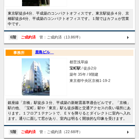
東京駅徒歩4分、平成築のコンパクトオフィスです。東京駅徒歩４分、京
橋駅徒歩4分、平成築のコンパクトオフィスです。１階ではカフェが営業
中です。
6階
ご成約済
管：ご成約済（13.86坪）
鹿島ビル
事務所
都営浅草線
宝町駅
/ 徒歩2分
築年 35年 / 9階建
東京都中央区京橋1-19-2
銀座線「京橋」駅徒歩３分、平成築の新耐震基準適合ビルです。「京橋」
駅の他、「宝町」駅や「東京」駅も徒歩圏と交通アクセスの良い場所にあ
ります。１フロア１テナントで、ＥＶを降りるとダイレクトに室内へ入れ
ます。通りに面して窓があり、室内は明るく開放的な印象を受けます。
5階
ご成約済
管：ご成約済（22.68坪）