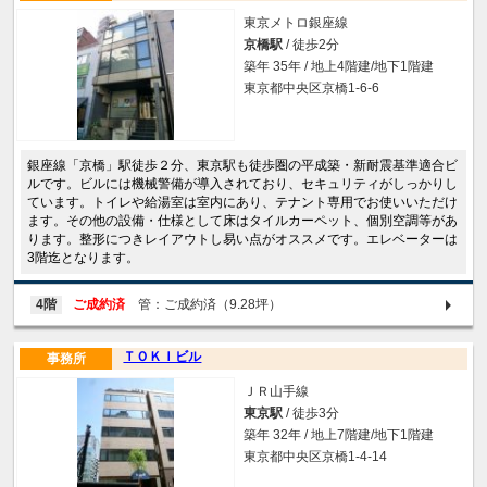
東京メトロ銀座線
京橋駅
/ 徒歩2分
築年 35年 / 地上4階建/地下1階建
東京都中央区京橋1-6-6
銀座線「京橋」駅徒歩２分、東京駅も徒歩圏の平成築・新耐震基準適合ビ
ルです。ビルには機械警備が導入されており、セキュリティがしっかりし
ています。トイレや給湯室は室内にあり、テナント専用でお使いいただけ
ます。その他の設備・仕様として床はタイルカーペット、個別空調等があ
ります。整形につきレイアウトし易い点がオススメです。エレベーターは
3階迄となります。
4階
ご成約済
管：ご成約済（9.28坪）
ＴＯＫＩビル
事務所
ＪＲ山手線
東京駅
/ 徒歩3分
築年 32年 / 地上7階建/地下1階建
東京都中央区京橋1-4-14