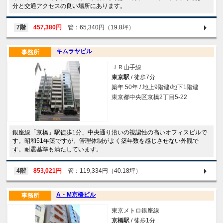
分と交通アクセスの良い場所にあります。
7階
457,380円
管：65,340円（19.8坪）
キムラヤビル
事務所
ＪＲ山手線
東京駅
/ 徒歩7分
築年 50年 / 地上9階建/地下1階建
東京都中央区京橋2丁目5-22
銀座線「京橋」駅徒歩1分、中央通り沿いの視認性の高いオフィスビルで
す。昭和51年築ですが、管理体制がよく築年数を感じさせない外観で
す。耐震基準も満たしています。
4階
853,021円
管：119,334円（40.18坪）
A・M京橋ビル
事務所
東京メトロ銀座線
京橋駅
/ 徒歩1分