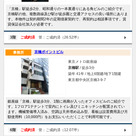
「京橋」駅徒歩2分、昭和通りの一本裏通りにある角ビルのご紹介です。
京橋駅の他、複数路線及び駅が徒歩圏と交通アクセスの良い場所にありま
す。本物件は契約期間2年の定期借家契約で、再契約は相談事項です。賃
貸保証会社加入が必要です。
3階
ご成約済
管：ご成約済（26.52坪）
京橋ポイントビル
事務所
東京メトロ銀座線
京橋駅
/ 徒歩3分
築年 41年 / 地上6階建/地下1階建
東京都中央区京橋3-9-7
銀座線「京橋」駅徒歩3分、1階に画廊が入ったオフィスビルのご紹介で
す。1フロア1テナントで室内にトイレ及びミニキッチンが配置されてい
ます。機械警備導入済み、空調は天井埋め込み型、看板は設置費用及び月
額使用料（10,000円）をお支払いいただくことで利用可能です。
6階
ご成約済
管：ご成約済（12.07坪）