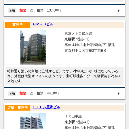
2階
相談
管：相談（13.43坪）
ＧＭ－３ビル
事務所
東京メトロ銀座線
京橋駅
/ 徒歩3分
築年 44年 / 地上9階建/地下1階建
東京都中央区京橋3丁目9-6
昭和通り沿いの角地に立地するビルです。2棟のビルが1棟になっている
為、外観は大型オフィスのようです。宝町駅徒歩１分、京橋駅徒歩2分の
立地です。
2階
相談
管：相談（44.3坪）
ＬＥＯ八重洲ビル
店舗・事務所
ＪＲ山手線
東京駅
/ 徒歩4分
築年 44年 / 地上9階建/地下1階建