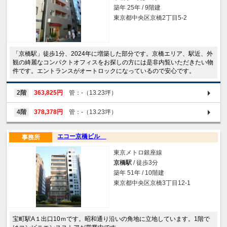
築年 25年 / 9階建
東京都中央区京橋2丁目5-2
「京橋駅」徒歩1分、2024年に増築した部分です。京橋エリア、駅近、外
観の綺麗なコンパクトオフィスをお探しの方には是非内覧いただきたい物
件です。エントランスがオートロックになっているので安心です。
2階
363,825円
管：-（13.23坪）
4階
378,378円
管：-（13.23坪）
エコー京橋ビル
事務所
東京メトロ銀座線
京橋駅
/ 徒歩3分
築年 51年 / 10階建
東京都中央区京橋3丁目12-1
宝町駅A１出口10ｍです。昭和通り沿いの角地に立地しています。1階で