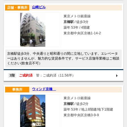
山崎ビル
店舗・事務所
東京メトロ銀座線
京橋駅
/ 徒歩3分
築年 53年 / 4階建
東京都中央区京橋1-14-2
京橋駅徒歩3分、中央通りと昭和通りの間に立地しています。エレベータ
ーはありませんが、魅力的な賃貸条件です。サービス店舗等業種はご相談
ください(飲食店不可）
3階
ご成約済
管：ご成約済（11.56坪）
ウィンド京橋
事務所
東京メトロ銀座線
京橋駅
/ 徒歩2分
築年 53年 / 地上8階建/地下1階建
東京都中央区京橋3-9-9