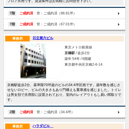
フロア共用です。賃貸条件はお気軽にお問合せ下さい。
7階
ご成約済
管：ご成約済（96.81坪）
7階
ご成約済
管：ご成約済（67.01坪）
日立第六ビル
事務所
東京メトロ銀座線
京橋駅
/ 徒歩2分
築年 54年 / 6階建
東京都中央区京橋2-6-14
京橋駅徒歩2分、基準階70坪超のビルの34.4坪区画です。築年数を感じさ
せないロビー、ビルの大きさもあり門構えも重厚感を感じました。トイレ
は男女別で共用部に設置されており、室内のレイアウトもし易い間取りで
す。
2階
ご成約済
管：ご成約済（34.4坪）
ハラダビル
事務所