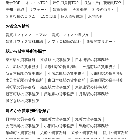
総合TOP
オフィスTOP
居住用賃貸TOP
収益・居住用売買TOP
売却・買取
リフォーム
賃貸管理
会社概要
社長のコラム
読者投稿のコラム
ECO広場
個人情報保護
お問合せ
お役立ち情報
賃貸オフィスマニュアル
賃貸オフィスの選び方
賃貸オフィス賃料相場
オフィス移転の流れ
新規開業サポート
駅から貸事務所を探す
東京駅の貸事務所
京橋駅の貸事務所
日本橋駅の貸事務所
八丁堀駅の貸事務所
茅場町駅の貸事務所
三越前駅の貸事務所
新日本橋駅の貸事務所
小伝馬町駅の貸事務所
人形町駅の貸事務所
水天宮前駅の貸事務所
東日本橋駅の貸事務所
馬喰町駅の貸事務所
浜町駅の貸事務所
銀座駅の貸事務所
東銀座駅の貸事務所
新富町駅の貸事務所
築地駅の貸事務所
月島駅の貸事務所
勝どき駅の貸事務所
町名から貸事務所を探す
日本橋の貸事務所
蛎殻町の貸事務所
兜町の貸事務所
大伝馬町の貸事務所
小網町の貸事務所
馬喰町の貸事務所
箱崎町の貸事務所
入船の貸事務所
京橋の貸事務所
新川の貸事務所