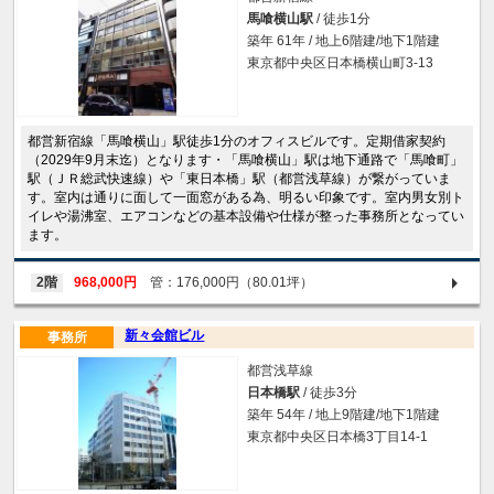
馬喰横山駅
/ 徒歩1分
築年 61年 / 地上6階建/地下1階建
東京都中央区日本橋横山町3-13
都営新宿線「馬喰横山」駅徒歩1分のオフィスビルです。定期借家契約
（2029年9月末迄）となります・「馬喰横山」駅は地下通路で「馬喰町」
駅（ＪＲ総武快速線）や「東日本橋」駅（都営浅草線）が繋がっていま
す。室内は通りに面して一面窓がある為、明るい印象です。室内男女別ト
イレや湯沸室、エアコンなどの基本設備や仕様が整った事務所となってい
ます。
2階
968,000円
管：176,000円（80.01坪）
新々会館ビル
事務所
都営浅草線
日本橋駅
/ 徒歩3分
築年 54年 / 地上9階建/地下1階建
東京都中央区日本橋3丁目14-1