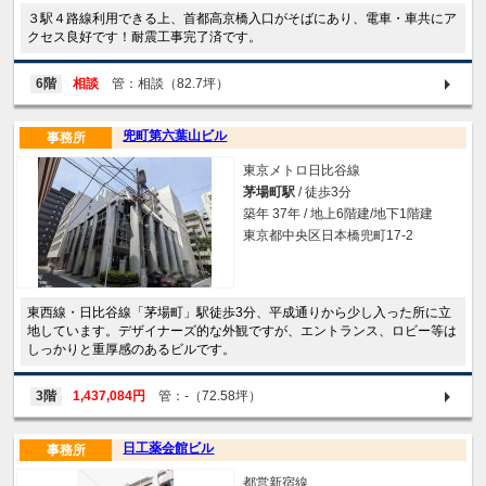
３駅４路線利用できる上、首都高京橋入口がそばにあり、電車・車共にア
クセス良好です！耐震工事完了済です。
6階
相談
管：相談（82.7坪）
兜町第六葉山ビル
事務所
東京メトロ日比谷線
茅場町駅
/ 徒歩3分
築年 37年 / 地上6階建/地下1階建
東京都中央区日本橋兜町17-2
東西線・日比谷線「茅場町」駅徒歩3分、平成通りから少し入った所に立
地しています。デザイナーズ的な外観ですが、エントランス、ロビー等は
しっかりと重厚感のあるビルです。
3階
1,437,084円
管：-（72.58坪）
日工薬会館ビル
事務所
都営新宿線