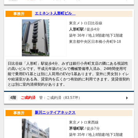
エミネント人形町ビル
事務所
東京メトロ日比谷線
人形町駅
/ 徒歩4分
築年 36年 / 地上9階建/地下1階建
東京都中央区日本橋小舟町9-18
日比谷線「人形町」駅徒歩4分、みずほ銀行小舟町支店の隣にある視認性
の高いビルです。平成元年築のビルで機械警備導入済み、24時間使用可
能で乗用EV1基とは別に人荷用のEVが1基あります。室外に男女別トイレ
や給湯室がある為、貸室内を広くかつ有効的に利用できます。賃貸借契約
とは別に室内清掃契約があります。
4階
ご成約済
管：ご成約済（83.57坪）
新川ニッテイアネックス
事務所
東京メトロ東西線
茅場町駅
/ 徒歩7分
築年 35年 / 地上8階建/地下1階建