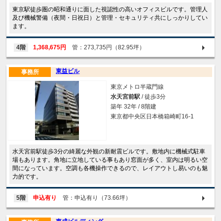
東京駅徒歩圏の昭和通りに面した視認性の高いオフィスビルです。管理人
及び機械警備（夜間・日祝日）と管理・セキュリティ共にしっかりしてい
ます。
4階
1,368,675円
管：273,735円（82.95坪）
東益ビル
事務所
東京メトロ半蔵門線
水天宮前駅
/ 徒歩3分
築年 32年 / 8階建
東京都中央区日本橋箱崎町16-1
水天宮前駅徒歩3分の綺麗な外観の新耐震ビルです。敷地内に機械式駐車
場もあります。角地に立地している事もあり窓面が多く、室内は明るい空
間になっています。空調も各機操作できるので、レイアウトし易いのも魅
力的です。
5階
申込有り
管：申込有り（73.66坪）