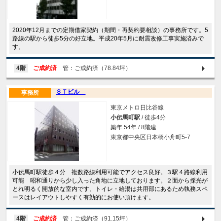
2020年12月までの定期借家契約（期間・再契約要相談）の事務所です。5
路線の駅から徒歩5分の好立地。平成20年5月に耐震改修工事実施済みで
す。
4階
ご成約済
管：ご成約済（78.84坪）
ＳＴビル
事務所
東京メトロ日比谷線
小伝馬町駅
/ 徒歩4分
築年 54年 / 8階建
東京都中央区日本橋小舟町5-7
小伝馬町駅徒歩４分 複数路線利用可能でアクセス良好。３駅４路線利用
可能 昭和通りから少し入った角地に立地しております。２面から採光が
とれ明るく開放的な室内です。トイレ・給湯は共用部にあるため執務スペ
ースはレイアウトしやすく有効的にお使い頂けます。
4階
ご成約済
管：ご成約済（91.15坪）