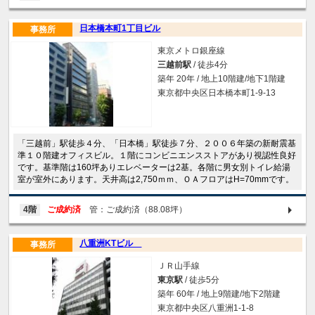
日本橋本町1丁目ビル
事務所
東京メトロ銀座線
三越前駅
/ 徒歩4分
築年 20年 / 地上10階建/地下1階建
東京都中央区日本橋本町1-9-13
「三越前」駅徒歩４分、「日本橋」駅徒歩７分、２００６年築の新耐震基
準１０階建オフィスビル。１階にコンビニエンスストアがあり視認性良好
です。基準階は160坪ありエレベーターは2基。各階に男女別トイレ給湯
室が室外にあります。天井高は2,750ｍｍ、ＯＡフロアはH=70mmです。
4階
ご成約済
管：ご成約済（88.08坪）
八重洲KTビル
事務所
ＪＲ山手線
東京駅
/ 徒歩5分
築年 60年 / 地上9階建/地下2階建
東京都中央区八重洲1-1-8