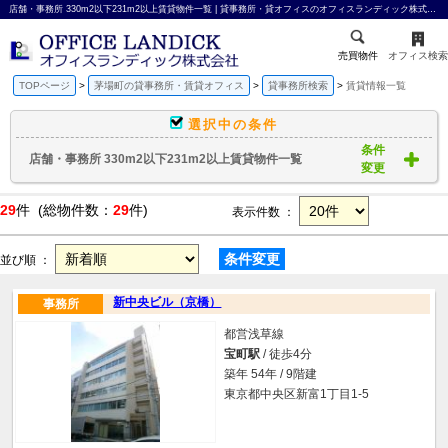
店舗・事務所 330m2以下231m2以上賃貸物件一覧 | 貸事務所・貸オフィスのオフィスランディック株式会社
売買物件
オフィス検索
TOPページ
茅場町の貸事務所・賃貸オフィス
貸事務所検索
賃貸情報一覧
選択中の条件
条件
店舗・事務所 330m2以下231m2以上賃貸物件一覧
変更
29
件 (総物件数：
29
件)
表示件数 ：
条件変更
並び順 ：
新中央ビル（京橋）
事務所
都営浅草線
宝町駅
/ 徒歩4分
築年 54年 / 9階建
東京都中央区新富1丁目1-5