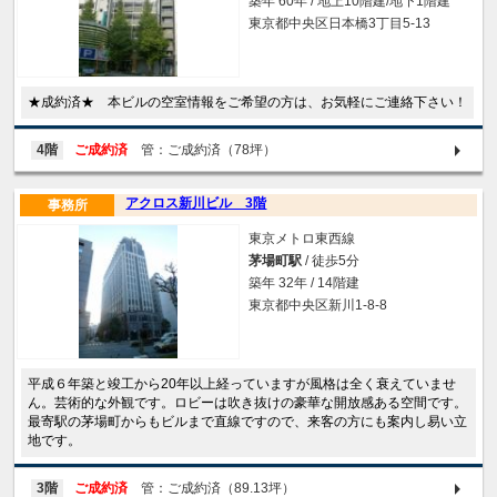
築年 60年 / 地上10階建/地下1階建
東京都中央区日本橋3丁目5-13
★成約済★ 本ビルの空室情報をご希望の方は、お気軽にご連絡下さい！
4階
ご成約済
管：ご成約済（78坪）
アクロス新川ビル 3階
事務所
東京メトロ東西線
茅場町駅
/ 徒歩5分
築年 32年 / 14階建
東京都中央区新川1-8-8
平成６年築と竣工から20年以上経っていますが風格は全く衰えていませ
ん。芸術的な外観です。ロビーは吹き抜けの豪華な開放感ある空間です。
最寄駅の茅場町からもビルまで直線ですので、来客の方にも案内し易い立
地です。
3階
ご成約済
管：ご成約済（89.13坪）