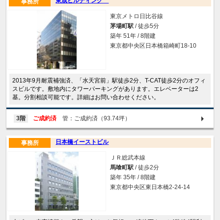
東成ビルディング
事務所
東京メトロ日比谷線
茅場町駅
/ 徒歩5分
築年 51年 / 8階建
東京都中央区日本橋箱崎町18-10
2013年9月耐震補強済、「水天宮前」駅徒歩2分、T-CAT徒歩2分のオフィ
スビルです。敷地内にタワーパーキングがあります。エレベーターは2
基。分割相談可能です。詳細はお問い合わせください。
3階
ご成約済
管：ご成約済（93.74坪）
日本橋イーストビル
事務所
ＪＲ総武本線
馬喰町駅
/ 徒歩2分
築年 35年 / 8階建
東京都中央区東日本橋2-24-14