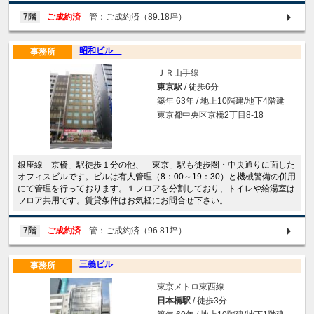
7階
ご成約済
管：ご成約済（89.18坪）
昭和ビル
事務所
ＪＲ山手線
東京駅
/ 徒歩6分
築年 63年 / 地上10階建/地下4階建
東京都中央区京橋2丁目8-18
銀座線「京橋」駅徒歩１分の他、「東京」駅も徒歩圏・中央通りに面した
オフィスビルです。ビルは有人管理（8：00～19：30）と機械警備の併用
にて管理を行っております。１フロアを分割しており、トイレや給湯室は
フロア共用です。賃貸条件はお気軽にお問合せ下さい。
7階
ご成約済
管：ご成約済（96.81坪）
三義ビル
事務所
東京メトロ東西線
日本橋駅
/ 徒歩3分