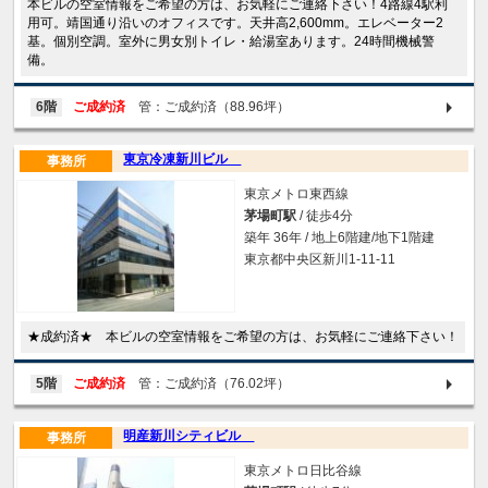
本ビルの空室情報をご希望の方は、お気軽にご連絡下さい！4路線4駅利
用可。靖国通り沿いのオフィスです。天井高2,600mm。エレベーター2
基。個別空調。室外に男女別トイレ・給湯室あります。24時間機械警
備。
6階
ご成約済
管：ご成約済（88.96坪）
東京冷凍新川ビル
事務所
東京メトロ東西線
茅場町駅
/ 徒歩4分
築年 36年 / 地上6階建/地下1階建
東京都中央区新川1-11-11
★成約済★ 本ビルの空室情報をご希望の方は、お気軽にご連絡下さい！
5階
ご成約済
管：ご成約済（76.02坪）
明産新川シティビル
事務所
東京メトロ日比谷線