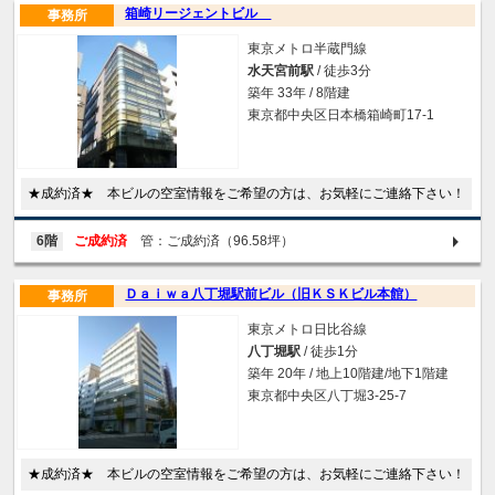
箱崎リージェントビル
事務所
東京メトロ半蔵門線
水天宮前駅
/ 徒歩3分
築年 33年 / 8階建
東京都中央区日本橋箱崎町17-1
★成約済★ 本ビルの空室情報をご希望の方は、お気軽にご連絡下さい！
6階
ご成約済
管：ご成約済（96.58坪）
Ｄａｉｗａ八丁堀駅前ビル（旧ＫＳＫビル本館）
事務所
東京メトロ日比谷線
八丁堀駅
/ 徒歩1分
築年 20年 / 地上10階建/地下1階建
東京都中央区八丁堀3-25-7
★成約済★ 本ビルの空室情報をご希望の方は、お気軽にご連絡下さい！