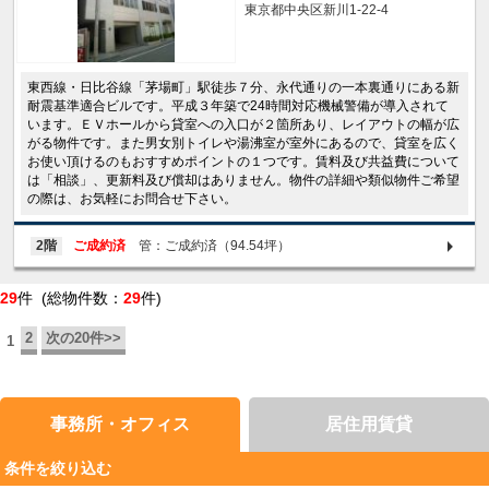
東京都中央区新川1-22-4
東西線・日比谷線「茅場町」駅徒歩７分、永代通りの一本裏通りにある新
耐震基準適合ビルです。平成３年築で24時間対応機械警備が導入されて
います。ＥＶホールから貸室への入口が２箇所あり、レイアウトの幅が広
がる物件です。また男女別トイレや湯沸室が室外にあるので、貸室を広く
お使い頂けるのもおすすめポイントの１つです。賃料及び共益費について
は「相談」、更新料及び償却はありません。物件の詳細や類似物件ご希望
の際は、お気軽にお問合せ下さい。
2階
ご成約済
管：ご成約済（94.54坪）
29
件 (総物件数：
29
件)
2
次の20件>>
1
事務所・オフィス
居住用賃貸
条件を絞り込む