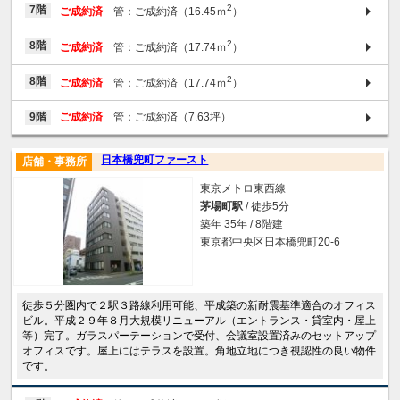
2
7階
ご成約済
管：ご成約済（16.45ｍ
）
2
8階
ご成約済
管：ご成約済（17.74ｍ
）
2
8階
ご成約済
管：ご成約済（17.74ｍ
）
9階
ご成約済
管：ご成約済（7.63坪）
日本橋兜町ファースト
店舗・事務所
東京メトロ東西線
茅場町駅
/ 徒歩5分
築年 35年 / 8階建
東京都中央区日本橋兜町20-6
徒歩５分圏内で２駅３路線利用可能、平成築の新耐震基準適合のオフィス
ビル。平成２９年８月大規模リニューアル（エントランス・貸室内・屋上
等）完了。ガラスパーテーションで受付、会議室設置済みのセットアップ
オフィスです。屋上にはテラスを設置。角地立地につき視認性の良い物件
です。