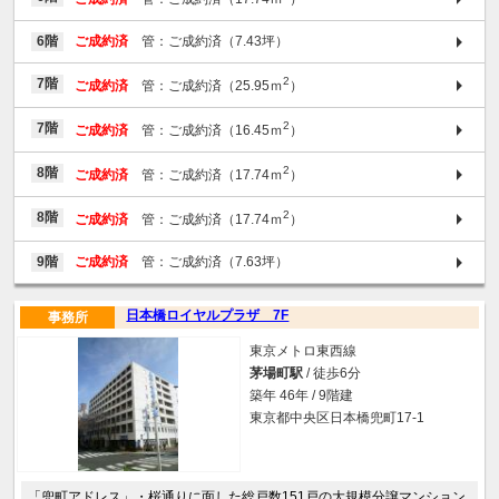
6階
ご成約済
管：ご成約済（7.43坪）
2
7階
ご成約済
管：ご成約済（25.95ｍ
）
2
7階
ご成約済
管：ご成約済（16.45ｍ
）
2
8階
ご成約済
管：ご成約済（17.74ｍ
）
2
8階
ご成約済
管：ご成約済（17.74ｍ
）
9階
ご成約済
管：ご成約済（7.63坪）
日本橋ロイヤルプラザ 7F
事務所
東京メトロ東西線
茅場町駅
/ 徒歩6分
築年 46年 / 9階建
東京都中央区日本橋兜町17-1
「兜町アドレス」・桜通りに面した総戸数151戸の大規模分譲マンション