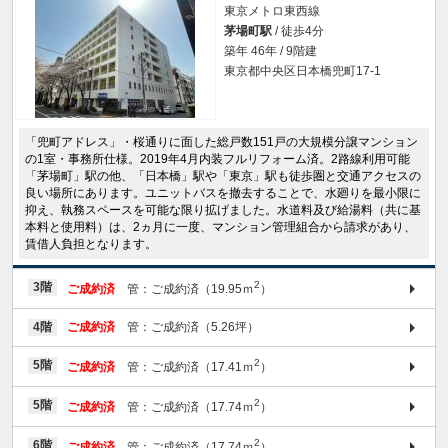
東京メトロ東西線
茅場町駅
/ 徒歩4分
築年 46年 / 9階建
東京都中央区日本橋兜町17-1
「兜町アドレス」・桜通りに面した総戸数151戸の大規模分譲マンション
の1室・事務所仕様。2019年4月内装フルリフォーム済。2路線利用可能
「茅場町」駅の他、「日本橋」駅や「東京」駅も徒歩圏と交通アクセスの
良い場所にあります。ユニットバスを撤去することで、水廻りを最小限に
抑え、執務スペースを可能な限り拡げました。水道料及び給湯料（共に基
本料と使用料）は、2ヵ月に一度、マンション管理組合から請求があり、
賃借人負担となります。
2
3階
ご成約済
管：ご成約済（19.95ｍ
）
4階
ご成約済
管：ご成約済（5.26坪）
2
5階
ご成約済
管：ご成約済（17.41ｍ
）
2
5階
ご成約済
管：ご成約済（17.74ｍ
）
2
6階
ご成約済
管：ご成約済（17.74ｍ
）