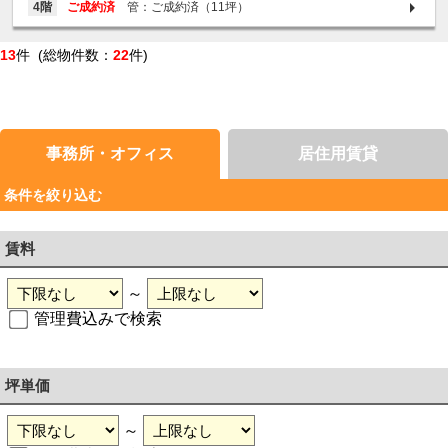
4階
ご成約済
管：ご成約済（11坪）
13
件 (総物件数：
22
件)
事務所・オフィス
居住用賃貸
条件を絞り込む
賃料
～
管理費込みで検索
坪単価
～