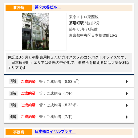
第２大谷ビル
事務所
東京メトロ東西線
茅場町駅
/ 徒歩2分
築年 65年 / 6階建
東京都中央区日本橋兜町16-2
保証金3ヶ月と初期費用抑えたい方オススメのコンパクトオフィスです。
「日本橋兜町」エリアは金融の中心地で、事務所を構えるには大変便利な
エリアです。
2
3階
ご成約済
管：ご成約済（8.83ｍ
）
3階
ご成約済
管：ご成約済（7坪）
3階
ご成約済
管：ご成約済（8.32坪）
4階
ご成約済
管：ご成約済（7坪）
日本橋ロイヤルプラザ
事務所