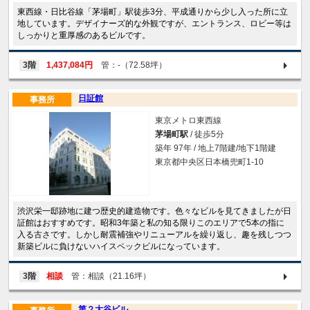
東西線・日比谷線「茅場町」駅徒歩3分、平成通りから少し入った所に立
地しています。デザイナーズ的な外観ですが、エントランス、ロビー等は
しっかりと重厚感のあるビルです。
3階
1,437,084円
管：-（72.58坪）
日証館
事務所
東京メトロ東西線
茅場町駅
/ 徒歩5分
築年 97年 / 地上7階建/地下1階建
東京都中央区日本橋兜町1-10
渋沢栄一邸跡地に建つ歴史的建造物です。色々なビルを見てきましたが日
証館はおすすめです。昭和3年築と私の知る限りこのエリアで5本の指に
入る古さです。しかし耐震補強やリニューアルを繰り返し、趣を残しつつ
新築ビルに負けないハイスペックビルになっています。
3階
相談
管：相談（21.16坪）
第２大谷ビル