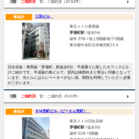
3階
ご成約済
管：ご成約済（24.53坪）
三宗ビル
事務所
東京メトロ東西線
茅場町駅
/ 徒歩5分
築年 37年 / 地上5階建/地下1階建
東京都中央区日本橋兜町21-4
日比谷線・東西線「茅場町」駅徒歩5分、平成通りに面したオフィスビル
のご紹介です。平成築の角ビルで、室内は南西向きと明るい印象となって
います。当ビルにはエレベーターがない為、階段を利用していただく必要
がございます。
5階
ご成約済
管：ご成約済（9.41坪）
ＢＭ兜町ビル（ビーエム兜町）
事務所
東京メトロ日比谷線
茅場町駅
/ 徒歩3分
築年 51年 / 6階建