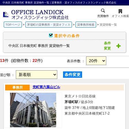
中央区 日本橋兜町 事務所 賃貸物件一覧 | 貸事務所・貸オフィスのオフィスランディック株式会社
売買物件
オフィス検索
TOPページ
茅場町の貸事務所・賃貸オフィス
貸事務所検索
賃貸情報一覧
選択中の条件
条件
中央区 日本橋兜町 事務所 賃貸物件一覧
変更
13
件 (総物件数：
22
件)
表示件数 ：
条件変更
並び順 ：
兜町第六葉山ビル
事務所
東京メトロ日比谷線
茅場町駅
/ 徒歩3分
築年 37年 / 地上6階建/地下1階建
東京都中央区日本橋兜町17-2