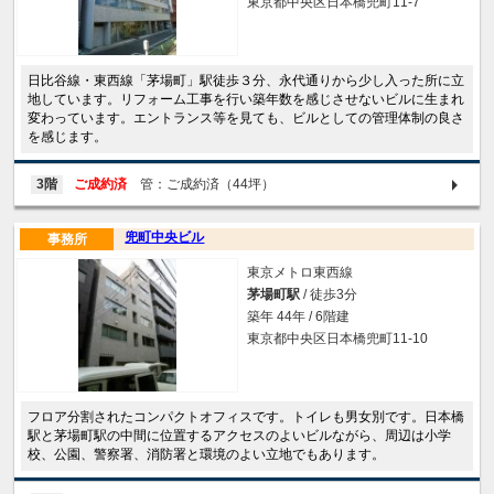
東京都中央区日本橋兜町11-7
日比谷線・東西線「茅場町」駅徒歩３分、永代通りから少し入った所に立
地しています。リフォーム工事を行い築年数を感じさせないビルに生まれ
変わっています。エントランス等を見ても、ビルとしての管理体制の良さ
を感じます。
3階
ご成約済
管：ご成約済（44坪）
兜町中央ビル
事務所
東京メトロ東西線
茅場町駅
/ 徒歩3分
築年 44年 / 6階建
東京都中央区日本橋兜町11-10
フロア分割されたコンパクトオフィスです。トイレも男女別です。日本橋
駅と茅場町駅の中間に位置するアクセスのよいビルながら、周辺は小学
校、公園、警察署、消防署と環境のよい立地でもあります。