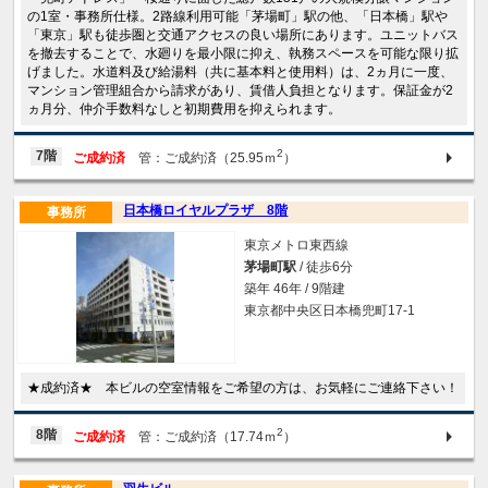
の1室・事務所仕様。2路線利用可能「茅場町」駅の他、「日本橋」駅や
「東京」駅も徒歩圏と交通アクセスの良い場所にあります。ユニットバス
を撤去することで、水廻りを最小限に抑え、執務スペースを可能な限り拡
げました。水道料及び給湯料（共に基本料と使用料）は、2ヵ月に一度、
マンション管理組合から請求があり、賃借人負担となります。保証金が2
ヵ月分、仲介手数料なしと初期費用を抑えられます。
2
7階
ご成約済
管：ご成約済（25.95ｍ
）
日本橋ロイヤルプラザ 8階
事務所
東京メトロ東西線
茅場町駅
/ 徒歩6分
築年 46年 / 9階建
東京都中央区日本橋兜町17-1
★成約済★ 本ビルの空室情報をご希望の方は、お気軽にご連絡下さい！
2
8階
ご成約済
管：ご成約済（17.74ｍ
）