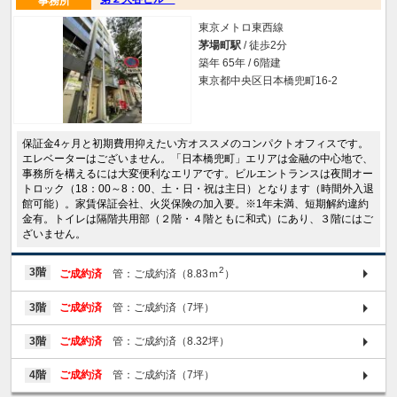
事務所
東京メトロ東西線
茅場町駅
/ 徒歩2分
築年 65年 / 6階建
東京都中央区日本橋兜町16-2
保証金4ヶ月と初期費用抑えたい方オススメのコンパクトオフィスです。
エレベーターはございません。「日本橋兜町」エリアは金融の中心地で、
事務所を構えるには大変便利なエリアです。ビルエントランスは夜間オー
トロック（18：00～8：00、土・日・祝は主日）となります（時間外入退
館可能）。家賃保証会社、火災保険の加入要。※1年未満、短期解約違約
金有。トイレは隔階共用部（２階・４階ともに和式）にあり、３階にはご
ざいません。
2
3階
ご成約済
管：ご成約済（8.83ｍ
）
3階
ご成約済
管：ご成約済（7坪）
3階
ご成約済
管：ご成約済（8.32坪）
4階
ご成約済
管：ご成約済（7坪）