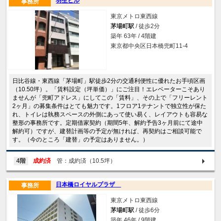
羽生ビル
事務所
東京メトロ東西線
茅場町駅
/ 徒歩2分
築年 63年 / 4階建
東京都中央区日本橋兜町11-4
日比谷線・東西線「茅場町」駅徒歩2分の交通利便性に優れたお手頃区画
（10.50坪）。「賃料設定（坪単価）」にご注目！エレベーターこそあり
ませんが「兜町アドレス」にしてこの「賃料」、その上で「フリーレント
2ヶ月」の募集条件はとても魅力です。1フロア1テナントで独立性が保た
れ、トイレは執務スペースの外側にあって使い易く、レイアウトも容易な
整形の事務所です。定期借家契約（期間5年、解約予告3ヶ月前にて途中
解約可）ですが、建替計画等の予定が無ければ、再契約はご相談可能で
す。（今のところ「建替」の予定はありません。）
4階
成約済
管：成約済（10.5坪）
日本橋ロイヤルプラザ
事務所
東京メトロ東西線
茅場町駅
/ 徒歩6分
築年 46年 / 9階建