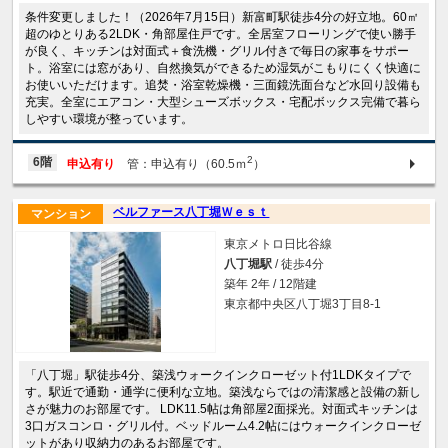
条件変更しました！（2026年7月15日）新富町駅徒歩4分の好立地。60㎡
超のゆとりある2LDK・角部屋住戸です。全居室フローリングで使い勝手
が良く、キッチンは対面式＋食洗機・グリル付きで毎日の家事をサポー
ト。浴室には窓があり、自然換気ができるため湿気がこもりにくく快適に
お使いいただけます。追焚・浴室乾燥機・三面鏡洗面台など水回り設備も
充実。全室にエアコン・大型シューズボックス・宅配ボックス完備で暮ら
しやすい環境が整っています。
2
6階
申込有り
管：申込有り（60.5ｍ
）
ベルファース八丁堀Ｗｅｓｔ
マンション
東京メトロ日比谷線
八丁堀駅
/ 徒歩4分
築年 2年 / 12階建
東京都中央区八丁堀3丁目8-1
「八丁堀」駅徒歩4分、築浅ウォークインクローゼット付1LDKタイプで
す。駅近で通勤・通学に便利な立地。築浅ならではの清潔感と設備の新し
さが魅力のお部屋です。 LDK11.5帖は角部屋2面採光。対面式キッチンは
3口ガスコンロ・グリル付。ベッドルーム4.2帖にはウォークインクローゼ
ットがあり収納力のあるお部屋です。