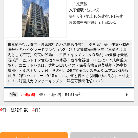
ＪＲ京葉線
八丁堀駅
/ 徒歩2分
築年 6年 / 地上16階建/地下1階建
東京都中央区新川2丁目18-1
東京駅も徒歩圏内（東京駅行きバス便も多数）、令和元年築、住友不動産
旧分譲のハイグレードマンション2LDK！定期借家契約3年（再契約は原
則として不可）充実の設備にご注目：キッチン（約3.5帖）の天板は天然
石採用・ビルトイン食洗機＆浄水器・造作食器棚、LDにはTES式床暖房
あり、ユニットバスは、大型1418サイズ・保温浴槽＆追焚機能・浴室乾
燥機付・ミストサウナ付、その他、24時間換気システムやエアコン2基設
置済、2面バルコニー（9.15㎡）etc、何と言っても間取りの良さに自信あ
り！（対面式カウンターキッチン・洋室可動間仕切りetc)
2
5階
ご成約済
管：ご成約済（54.51ｍ
）
4
件 (総物件数：
4
件)