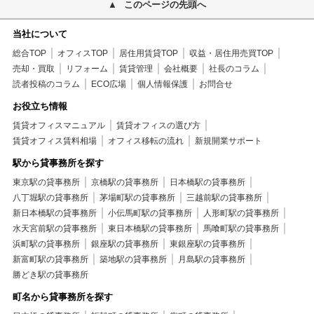
このページの先頭へ
当社について
総合TOP
オフィスTOP
居住用賃貸TOP
収益・居住用売買TOP
売却・買取
リフォーム
賃貸管理
会社概要
社長のコラム
読者投稿のコラム
ECO広場
個人情報保護
お問合せ
お役立ち情報
賃貸オフィスマニュアル
賃貸オフィスの選び方
賃貸オフィス賃料相場
オフィス移転の流れ
新規開業サポート
駅から貸事務所を探す
東京駅の貸事務所
京橋駅の貸事務所
日本橋駅の貸事務所
八丁堀駅の貸事務所
茅場町駅の貸事務所
三越前駅の貸事務所
新日本橋駅の貸事務所
小伝馬町駅の貸事務所
人形町駅の貸事務所
水天宮前駅の貸事務所
東日本橋駅の貸事務所
馬喰町駅の貸事務所
浜町駅の貸事務所
銀座駅の貸事務所
東銀座駅の貸事務所
新富町駅の貸事務所
築地駅の貸事務所
月島駅の貸事務所
勝どき駅の貸事務所
町名から貸事務所を探す