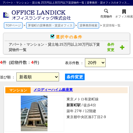
アパート・マンション・貸土地 25万円以上30万円以下賃貸物件一覧 | 貸事務所・貸オフィスのオフィスランディック株式会社
売買物件
オフィス検索
TOPページ
茅場町の貸事務所・賃貸オフィス
貸事務所検索
賃貸情報一覧
選択中の条件
アパート・マンション・貸土地 25万円以上30万円以下賃
条件
貸物件一覧
変更
4
件 (総物件数：
4
件)
表示件数 ：
条件変更
並び順 ：
メロディーハイム銀座東
マンション
東京メトロ有楽町線
新富町駅
/ 徒歩4分
築年 27年 / 12階建
東京都中央区湊3丁目2-9