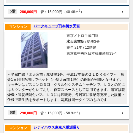
2
5階
280,000円
管：15,000円（40.48ｍ
）
パークキューブ日本橋水天宮
マンション
東京メトロ半蔵門線
水天宮前駅
/ 徒歩3分
築年 21年 / 12階建
東京都中央区日本橋箱崎町33-4
～半蔵門線「水天宮前」駅徒歩1分、平成17年築の２ＬＤＫタイプ～ 敷
金1ヵ月積み増しでペット（小型犬or猫１匹）の飼育が可能となります。
キッチンはガスコンロ３口・グリル付システムキッチンで、ＬＤとの間に
はカウンターが付いており、作業スペースとして活用できます。浴室は乾
燥機・追焚機能付バス、ＬＤには床暖房、各居室に収納等充実した設備・
仕様で新生活をサポートします。写真は同一タイプのものです
2
6階
298,000円
管：15,000円（58.9ｍ
）
シティハウス東京八重洲通り
マンション