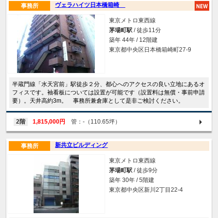
ヴェラハイツ日本橋箱崎
事務所
東京メトロ東西線
茅場町駅
/ 徒歩11分
築年 44年 / 12階建
東京都中央区日本橋箱崎町27-9
半蔵門線「水天宮前」駅徒歩２分、都心へのアクセスの良い立地にあるオ
フィスです。袖看板については設置が可能です（設置料は無償・事前申請
要）。天井高約3m。 事務所兼倉庫として是非ご検討ください。
2階
1,815,000円
管：-（110.65坪）
新共立ビルディング
事務所
東京メトロ東西線
茅場町駅
/ 徒歩9分
築年 30年 / 5階建
東京都中央区新川2丁目22-4