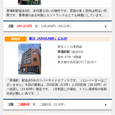
茅場町駅徒歩3分、永代通り沿いの物件です。窓面が多く室内は明るい空
間です。重厚感のある外観にエントランスもとても綺麗にしています。
2階
657,212円
管：139,409円（36.21坪）
新川（ARAKAWA）ビル2F
事務所
東京メトロ東西線
茅場町駅
/ 徒歩5分
築年 47年 / 4階建
東京都中央区新川1丁目18-7
「茅場町」駅徒歩5分のリバーサイドオフィスです。（エレベーターはご
ざいません）今回の募集は、201区画（5.5坪）と202区画（16.10坪）の
一括貸し（21.60坪）限定です。（分割貸しの場合、トイレ清掃等の役割
分担が難しい為です。）
2階
ご成約済
管：ご成約済（21.6坪）