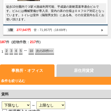
徒歩10分圏内で３駅４路線利用可能、平成築の新耐震基準適合ビルで
す。ビルには機械警備が導入済、室内の床の仕様はＯＡフロア対応となっ
ています。トイレは室外（隔階男女別）にある為、その分貸室内を広くお
使い頂けます。
1階
277,547円
管：71,957円（18.69坪）
187
件 (総物件数：
217
件)
...
2
3
4
5
10
次の20件>>
1
事務所・オフィス
居住用賃貸
条件を絞り込む
賃料
～