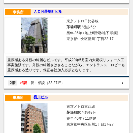
ＡＣＮ茅場町ビル
事務所
東京メトロ日比谷線
茅場町駅
/ 徒歩5分
築年 36年 / 地上8階建/地下1階建
東京都中央区新川1丁目22-17
重厚感ある外観の綺麗なビルです。平成29年5月室内大規模リフォーム工
事実施済です。外観の綺麗さはさることながら、エントランス・ロビーも
重厚感ある造りです。保証会社加入必須となります。
2階
相談
管：相談（33.27坪）
横川ビル
事務所
東京メトロ東西線
茅場町駅
/ 徒歩3分
築年 40年 / 11階建
東京都中央区新川1丁目17-27