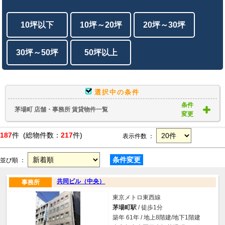
10坪以下
10坪～20坪
20坪～30坪
30坪～50坪
50坪以上
選択中の条件
条件
茅場町 店舗・事務所 賃貸物件一覧
変更
187
件 (総物件数：
217
件)
表示件数 ：
条件変更
並び順 ：
共同ビル（中央）
事務所
東京メトロ東西線
茅場町駅
/ 徒歩1分
築年 61年 / 地上8階建/地下1階建