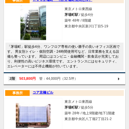
事務所
東京メトロ東西線
茅場町駅
/ 徒歩4分
築年 48年 / 8階建
東京都中央区新川1丁目5-19
「茅場町」駅徒歩4分、ワンフロア専有の使い勝手の良いオフィス区画で
す。 男女別トイレ・個別空調・24時間使用可など、日常業務を支える設
備も整っています。 周辺にはコンビニ・金融機関・飲食店が充実してお
り、利便性の高いビジネス環境です。 エントランスにはセキュリティ、
エレベーターには不停止機能が付いています。
2階
503,800円
管：44,000円（32.5坪）
コア京橋ビル
事務所
東京メトロ東西線
茅場町駅
/ 徒歩5分
築年 28年 / 地上9階建/地下1階建
東京都中央区八丁堀2丁目21-2