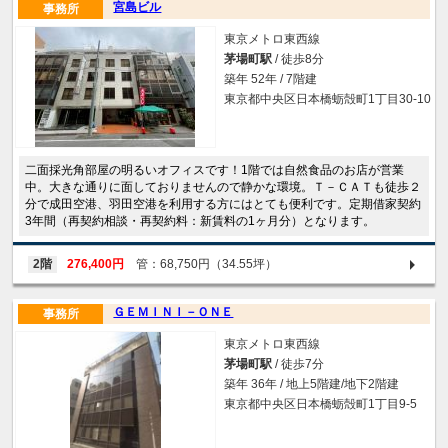
宮島ビル
事務所
東京メトロ東西線
茅場町駅
/ 徒歩8分
築年 52年 / 7階建
東京都中央区日本橋蛎殻町1丁目30-10
二面採光角部屋の明るいオフィスです！1階では自然食品のお店が営業
中。大きな通りに面しておりませんので静かな環境。Ｔ－ＣＡＴも徒歩２
分で成田空港、羽田空港を利用する方にはとても便利です。定期借家契約
3年間（再契約相談・再契約料：新賃料の1ヶ月分）となります。
2階
276,400円
管：68,750円（34.55坪）
ＧＥＭＩＮＩ－ＯＮＥ
事務所
東京メトロ東西線
茅場町駅
/ 徒歩7分
築年 36年 / 地上5階建/地下2階建
東京都中央区日本橋蛎殻町1丁目9-5