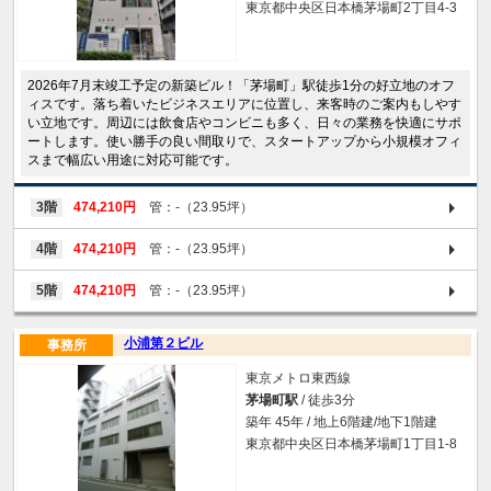
東京都中央区日本橋茅場町2丁目4-3
2026年7月末竣工予定の新築ビル！「茅場町」駅徒歩1分の好立地のオフ
ィスです。落ち着いたビジネスエリアに位置し、来客時のご案内もしやす
い立地です。周辺には飲食店やコンビニも多く、日々の業務を快適にサポ
ートします。使い勝手の良い間取りで、スタートアップから小規模オフィ
スまで幅広い用途に対応可能です。
3階
474,210円
管：-（23.95坪）
4階
474,210円
管：-（23.95坪）
5階
474,210円
管：-（23.95坪）
小浦第２ビル
事務所
東京メトロ東西線
茅場町駅
/ 徒歩3分
築年 45年 / 地上6階建/地下1階建
東京都中央区日本橋茅場町1丁目1-8