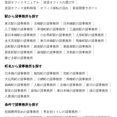
賃貸オフィスマニュアル
賃貸オフィスの選び方
賃貸オフィス賃料相場
オフィス移転の流れ
新規開業サポート
駅から貸事務所を探す
東京駅の貸事務所
京橋駅の貸事務所
日本橋駅の貸事務所
八丁堀駅の貸事務所
茅場町駅の貸事務所
三越前駅の貸事務所
新日本橋駅の貸事務所
小伝馬町駅の貸事務所
人形町駅の貸事務所
水天宮前駅の貸事務所
東日本橋駅の貸事務所
馬喰町駅の貸事務所
浜町駅の貸事務所
銀座駅の貸事務所
東銀座駅の貸事務所
新富町駅の貸事務所
築地駅の貸事務所
月島駅の貸事務所
勝どき駅の貸事務所
町名から貸事務所を探す
日本橋の貸事務所
蛎殻町の貸事務所
兜町の貸事務所
大伝馬町の貸事務所
小網町の貸事務所
馬喰町の貸事務所
箱崎町の貸事務所
入船の貸事務所
京橋の貸事務所
新川の貸事務所
新富の貸事務所
築地の貸事務所
東日本橋の貸事務所
湊の貸事務所
八重洲の貸事務所
条件で貸事務所を探す
初期費用安めの貸事務所
男女別トイレの貸事務所