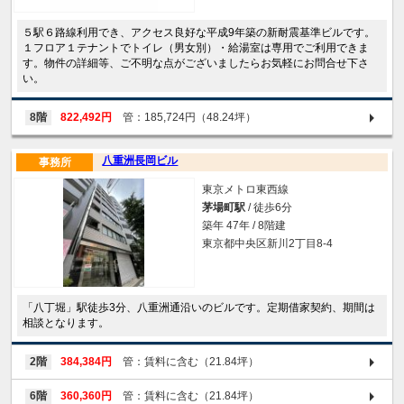
５駅６路線利用でき、アクセス良好な平成9年築の新耐震基準ビルです。
１フロア１テナントでトイレ（男女別）・給湯室は専用でご利用できま
す。物件の詳細等、ご不明な点がございましたらお気軽にお問合せ下さ
い。
8階
822,492円
管：185,724円（48.24坪）
八重洲長岡ビル
事務所
東京メトロ東西線
茅場町駅
/ 徒歩6分
築年 47年 / 8階建
東京都中央区新川2丁目8-4
「八丁堀」駅徒歩3分、八重洲通沿いのビルです。定期借家契約、期間は
相談となります。
2階
384,384円
管：賃料に含む（21.84坪）
6階
360,360円
管：賃料に含む（21.84坪）