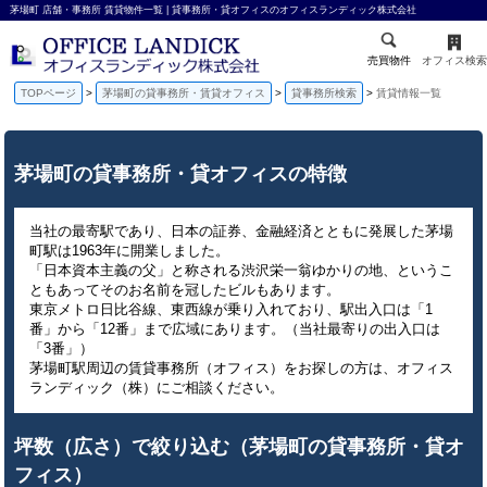
茅場町 店舗・事務所 賃貸物件一覧 | 貸事務所・貸オフィスのオフィスランディック株式会社
売買物件
オフィス検索
TOPページ
茅場町の貸事務所・賃貸オフィス
貸事務所検索
賃貸情報一覧
茅場町の貸事務所・貸オフィスの特徴
当社の最寄駅であり、日本の証券、金融経済とともに発展した茅場
町駅は1963年に開業しました。
「日本資本主義の父」と称される渋沢栄一翁ゆかりの地、というこ
ともあってそのお名前を冠したビルもあります。
東京メトロ日比谷線、東西線が乗り入れており、駅出入口は「1
番」から「12番」まで広域にあります。（当社最寄りの出入口は
「3番」）
茅場町駅周辺の賃貸事務所（オフィス）をお探しの方は、オフィス
ランディック（株）にご相談ください。
坪数（広さ）で絞り込む（茅場町の貸事務所・貸オ
フィス）