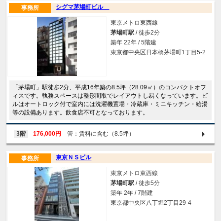
シグマ茅場町ビル
事務所
東京メトロ東西線
茅場町駅
/ 徒歩2分
築年 22年 / 5階建
東京都中央区日本橋茅場町1丁目5-2
「茅場町」駅徒歩2分、平成16年築の8.5坪（28.09㎡）のコンパクトオフ
ィスです。執務スペースは整形間取でレイアウトし易くなっています。ビ
ルはオートロック付で室内には洗濯機置場・冷蔵庫・ミニキッチン・給湯
等の設備あります。飲食店不可となっております。
3階
176,000円
管：賃料に含む（8.5坪）
東京ＮＳビル
事務所
東京メトロ東西線
茅場町駅
/ 徒歩5分
築年 2年 / 7階建
東京都中央区八丁堀2丁目29-4