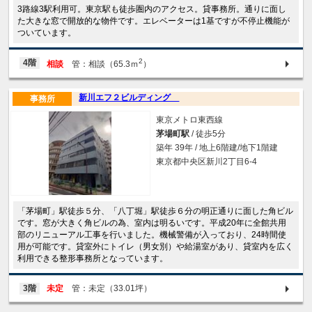
3路線3駅利用可。東京駅も徒歩圏内のアクセス。貸事務所。通りに面し
た大きな窓で開放的な物件です。エレベーターは1基ですが不停止機能が
ついています。
2
4階
相談
管：相談（65.3ｍ
）
新川エフ２ビルディング
事務所
東京メトロ東西線
茅場町駅
/ 徒歩5分
築年 39年 / 地上6階建/地下1階建
東京都中央区新川2丁目6-4
「茅場町」駅徒歩５分、「八丁堀」駅徒歩６分の明正通りに面した角ビル
です。窓が大きく角ビルの為、室内は明るいです。平成20年に全館共用
部のリニューアル工事を行いました。機械警備が入っており、24時間使
用が可能です。貸室外にトイレ（男女別）や給湯室があり、貸室内を広く
利用できる整形事務所となっています。
3階
未定
管：未定（33.01坪）