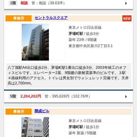
1階
相談
管：相談（39.63坪）
セントラルスクエア
事務所
東京メトロ日比谷線
茅場町駅
/ 徒歩3分
築年 23年 / 9階建
東京都中央区新川2丁目3-1
八丁堀駅A4出口徒歩2分、茅場町駅1番出口徒歩3分、2003年竣工のオフ
ィスビルです。エレベーター2基、9階建の新耐震基準のビルです。３駅
４路線利用のアクセス。トイレは男女別でウォシュレット完備です。天井
高は2,700mm。
5階
2,204,202円
管：395,626円（102.76坪）
開成ビル
事務所
東京メトロ日比谷線
茅場町駅
/ 徒歩1分
築年 新築 / 5階建