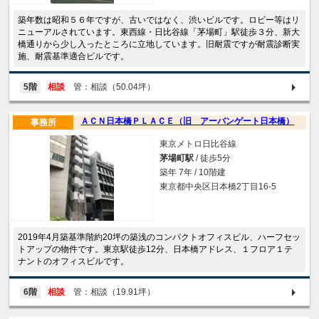
築年数は昭和５６年ですが、古いではなく、渋いビルです。ロビー等はリ
ニューアルされています。東西線・日比谷線「茅場町」駅徒歩３分、新大
橋通りから少し入ったところに立地しています。旧耐震ですが耐震診断実
施、耐震基準適合ビルです。
5階
相談
管：相談（50.04坪）
ＡＣＮ日本橋ＰＬＡＣＥ（旧 アーバンゲート日本橋）
事務所
東京メトロ日比谷線
茅場町駅
/ 徒歩5分
築年 7年 / 10階建
東京都中央区日本橋2丁目16-5
2019年4月築基準階約20坪の築浅のコンパクトオフィスビル、ハーフセッ
トアップの物件です。東京駅徒歩12分、日本橋アドレス、１フロア１テ
ナントのオフィスビルです。
6階
相談
管：相談（19.91坪）