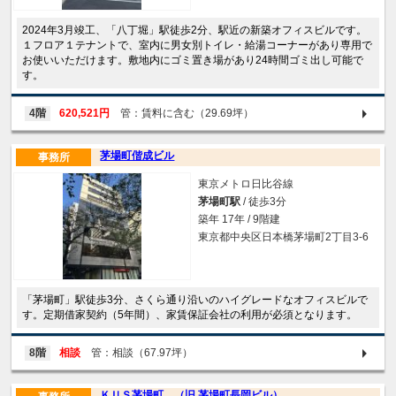
2024年3月竣工、「八丁堀」駅徒歩2分、駅近の新築オフィスビルです。
１フロア１テナントで、室内に男女別トイレ・給湯コーナーがあり専用で
お使いいただけます。敷地内にゴミ置き場があり24時間ゴミ出し可能で
す。
4階
620,521円
管：賃料に含む（29.69坪）
茅場町偕成ビル
事務所
東京メトロ日比谷線
茅場町駅
/ 徒歩3分
築年 17年 / 9階建
東京都中央区日本橋茅場町2丁目3-6
「茅場町」駅徒歩3分、さくら通り沿いのハイグレードなオフィスビルで
す。定期借家契約（5年間）、家賃保証会社の利用が必須となります。
8階
相談
管：相談（67.97坪）
ＫＵＳ茅場町 （旧 茅場町長岡ビル）