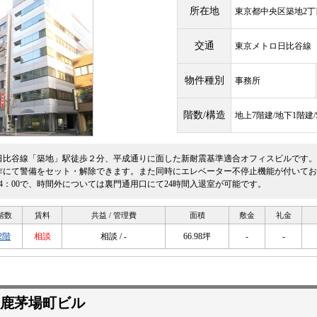
所在地
東京都中央区築地2丁目1
交通
東京メトロ日比谷
物件種別
事務所
階数/構造
地上7階建/地下1階建
日比谷線「築地」駅徒歩２分、平成通りに面した新耐震基準適合オフィスビルです。
作にて警備をセット・解除できます。また同時にエレベーター不停止機能が付いており
24：00で、時間外については裏門通用口にて24時間入退室が可能です。
階数
賃料
共益 / 管理費
面積
敷金
礼金
2階
相談
相談 / -
66.98坪
-
-
鹿茅場町ビル