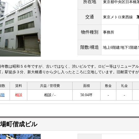
所在地
東京都中央区日本橋茅
交通
東京メトロ東西線
物件種別
事務所
階数/構造
地上6階建/地下1階建
築年数は昭和５６年ですが、古いではなく、渋いビルです。ロビー等はリニューアル
町」駅徒歩３分、新大橋通りから少し入ったところに立地しています。旧耐震ですが
階数
賃料
共益 / 管理費
面積
敷金
礼金
5階
相談
相談 / -
50.04坪
-
-
場町偕成ビル