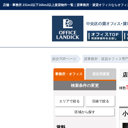
店舗・事務所 231m2以下165m2以上賃貸物件一覧｜貸事務所・賃貸オフィスならオフ
総合TOPページ
貸事務所・賃貸オフィス専
事務所・オフィス
居住用賃貸
店
検索条件の変更
棟数
エリアで絞る
沿線で絞る
区域から探す
小
賃料