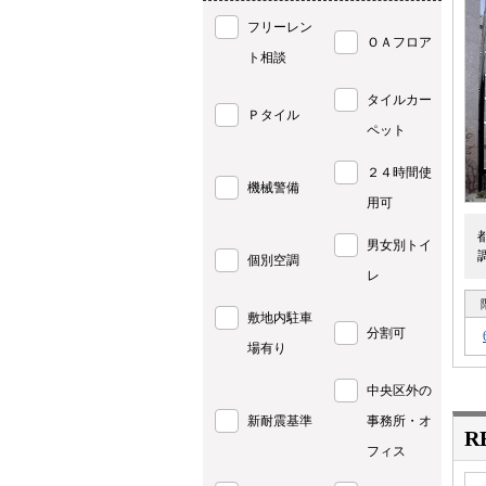
フリーレン
ＯＡフロア
ト相談
タイルカー
Ｐタイル
ペット
２４時間使
機械警備
用可
男女別トイ
個別空調
レ
敷地内駐車
分割可
場有り
中央区外の
新耐震基準
事務所・オ
R
フィス