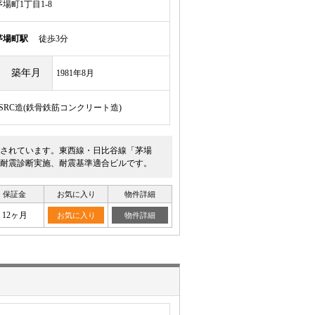
場町1丁目1-8
茅場町駅
徒歩3分
築年月
1981年8月
/SRC造(鉄骨鉄筋コンクリート造)
されています。東西線・日比谷線「茅場
耐震診断実施、耐震基準適合ビルです。
保証金
お気に入り
物件詳細
12ヶ月
お気に入り
物件詳細