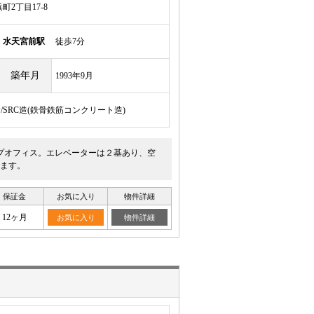
2丁目17-8
線
水天宮前駅
徒歩7分
築年月
1993年9月
建/SRC造(鉄骨鉄筋コンクリート造)
プオフィス。エレベーターは２基あり、空
ます。
保証金
お気に入り
物件詳細
12ヶ月
お気に入り
物件詳細