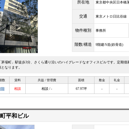
所在地
東京都中央区日本橋茅
交通
東京メトロ日比谷
物件種別
事務所
階数/構造
9階建/S造(鉄骨造)
「茅場町」駅徒歩3分、さくら通り沿いのハイグレードなオフィスビルです。定期借
須となります。
階数
賃料
共益 / 管理費
面積
敷金
礼金
8階
相談
相談 / -
67.97坪
-
-
町平和ビル