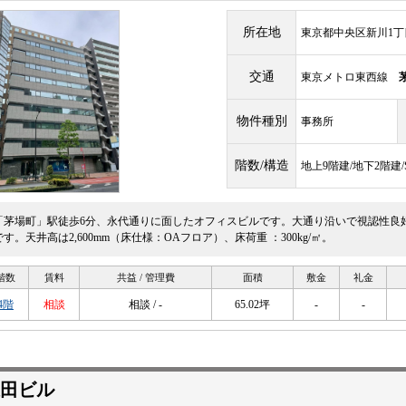
所在地
東京都中央区新川1丁目1
交通
東京メトロ東西線
物件種別
事務所
階数/構造
地上9階建/地下2階建
「茅場町」駅徒歩6分、永代通りに面したオフィスビルです。大通り沿いで視認性良
です。天井高は2,600mm（床仕様：OAフロア）、床荷重 ：300kg/㎡。
階数
賃料
共益 / 管理費
面積
敷金
礼金
4階
相談
相談 / -
65.02坪
-
-
田ビル