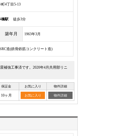
4丁目5-13
本橋駅
徒歩3分
築年月
1963年3月
/SRC造(鉄骨鉄筋コンクリート造)
震補強工事済です。2020年4月共用部リニ
保証金
お気に入り
物件詳細
10ヶ月
お気に入り
物件詳細