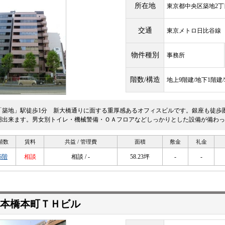
所在地
東京都中央区築地2丁目
交通
東京メトロ日比谷
物件種別
事務所
階数/構造
地上9階建/地下1階建
「築地」駅徒歩1分 新大橋通りに面する重厚感あるオフィスビルです。銀座も徒歩
用出来ます。男女別トイレ・機械警備・ＯＡフロアなどしっかりとした設備が備わっ
階数
賃料
共益 / 管理費
面積
敷金
礼金
5階
相談
相談 / -
58.23坪
-
-
本橋本町ＴＨビル