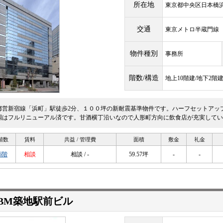
所在地
東京都中央区日本橋浜町
交通
東京メトロ半蔵門
物件種別
事務所
階数/構造
地上10階建/地下2階
都営新宿線「浜町」駅徒歩2分、１００坪の新耐震基準物件です。ハーフセットアッ
調はフルリニューアル済です。甘酒横丁沿いなので人形町方向に飲食店が充実してい
階数
賃料
共益 / 管理費
面積
敷金
礼金
6階
相談
相談 / -
59.57坪
-
-
BM築地駅前ビル