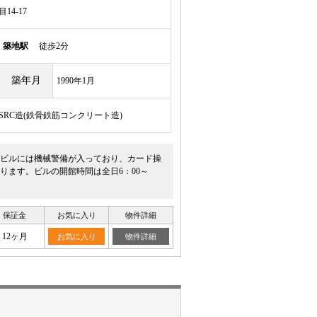
4-17
線
築地駅
徒歩2分
築年月
1990年1月
/SRC造(鉄骨鉄筋コンクリート造)
ビルには機械警備が入っており、カード操
ます。ビルの開館時間は全日6：00～
保証金
お気に入り
物件詳細
12ヶ月
お気に入り
物件詳細