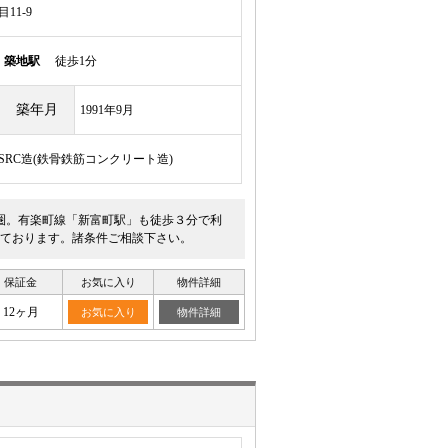
11-9
線
築地駅
徒歩1分
築年月
1991年9月
/SRC造(鉄骨鉄筋コンクリート造)
圏。有楽町線「新富町駅」も徒歩３分で利
ております。諸条件ご相談下さい。
保証金
お気に入り
物件詳細
12ヶ月
お気に入り
物件詳細