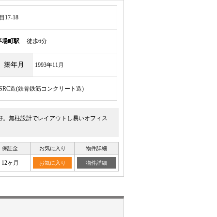
7-18
茅場町駅
徒歩6分
築年月
1993年11月
/SRC造(鉄骨鉄筋コンクリート造)
好。無柱設計でレイアウトし易いオフィス
保証金
お気に入り
物件詳細
12ヶ月
お気に入り
物件詳細