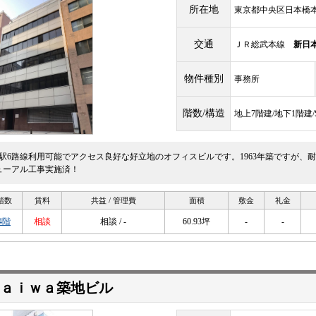
所在地
東京都中央区日本橋本町
交通
ＪＲ総武本線
新日
物件種別
事務所
階数/構造
地上7階建/地下1階建
3駅6路線利用可能でアクセス良好な好立地のオフィスビルです。1963年築ですが、耐
ューアル工事実施済！
階数
賃料
共益 / 管理費
面積
敷金
礼金
4階
相談
相談 / -
60.93坪
-
-
ａｉｗａ築地ビル