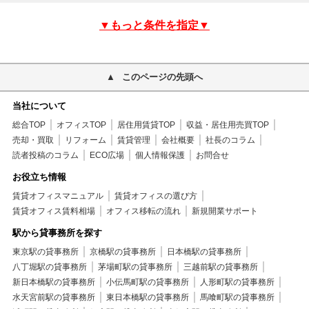
▼もっと条件を指定▼
このページの先頭へ
当社について
総合TOP
オフィスTOP
居住用賃貸TOP
収益・居住用売買TOP
売却・買取
リフォーム
賃貸管理
会社概要
社長のコラム
読者投稿のコラム
ECO広場
個人情報保護
お問合せ
お役立ち情報
賃貸オフィスマニュアル
賃貸オフィスの選び方
賃貸オフィス賃料相場
オフィス移転の流れ
新規開業サポート
駅から貸事務所を探す
東京駅の貸事務所
京橋駅の貸事務所
日本橋駅の貸事務所
八丁堀駅の貸事務所
茅場町駅の貸事務所
三越前駅の貸事務所
新日本橋駅の貸事務所
小伝馬町駅の貸事務所
人形町駅の貸事務所
水天宮前駅の貸事務所
東日本橋駅の貸事務所
馬喰町駅の貸事務所