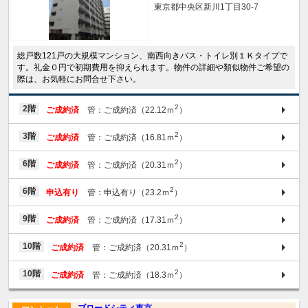
東京都中央区新川1丁目30-7
総戸数121戸の大規模マンション、南西向きバス・トイレ別１Ｋタイプで
す。礼金０円で初期費用を抑えられます。物件の詳細や類似物件ご希望の
際は、お気軽にお問合せ下さい。
2
2階
ご成約済
管：ご成約済（22.12ｍ
）
2
3階
ご成約済
管：ご成約済（16.81ｍ
）
2
6階
ご成約済
管：ご成約済（20.31ｍ
）
2
6階
申込有り
管：申込有り（23.2ｍ
）
2
9階
ご成約済
管：ご成約済（17.31ｍ
）
2
10階
ご成約済
管：ご成約済（20.31ｍ
）
2
10階
ご成約済
管：ご成約済（18.3ｍ
）