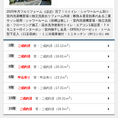
2025年月フルリフォーム（ほぼ）完了！☆トイレ・シャワールーム別☆
室内洗濯機置場☆独立洗面台リフォーム内容：断熱＆遮音効果のある二重
サッシ採用・シャワールーム（浴槽は無し）・室内洗濯機置場・独立洗面
台・フローリング施工・温水洗浄便座付トイレ・エアコン1基設置・ＴＶ
モニター付インターホン・室内物干し金具・OPENクローゼット・トール
型下足入（11足収納）・ミニ冷蔵庫備付・ミニキッチン（IHコンロ）etc
2
2階
ご成約済
管：ご成約済（22.12ｍ
）
2
3階
ご成約済
管：ご成約済（16.81ｍ
）
2
6階
ご成約済
管：ご成約済（20.31ｍ
）
2
6階
申込有り
管：申込有り（23.2ｍ
）
2
9階
ご成約済
管：ご成約済（17.31ｍ
）
2
10階
ご成約済
管：ご成約済（20.31ｍ
）
2
10階
ご成約済
管：ご成約済（18.3ｍ
）