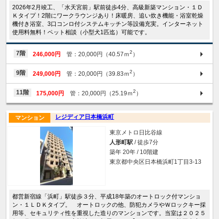
2026年2月竣工、「水天宮前」駅前徒歩4分、高級新築マンション・１Ｄ
Ｋタイプ！2階にワークラウンジあり！床暖房、追い炊き機能・浴室乾燥
機付き浴室、3口コンロ付システムキッチン等設備充実。インターネット
使用料無料！ペット相談（小型犬1匹迄）可能です。
2
7階
246,000円
管：20,000円（40.57ｍ
）
2
9階
249,000円
管：20,000円（39.83ｍ
）
2
11階
175,000円
管：20,000円（25.19ｍ
）
レジディア日本橋浜町
マンション
東京メトロ日比谷線
人形町駅
/ 徒歩7分
築年 20年 / 10階建
東京都中央区日本橋浜町1丁目3-13
都営新宿線「浜町」駅徒歩３分、平成18年築のオートロック付マンショ
ン・１ＬＤＫタイプ。 オートロックの他、防犯カメラやＷロックキー採
用等、セキュリティ性を重視した造りのマンションです。当室は２０２５