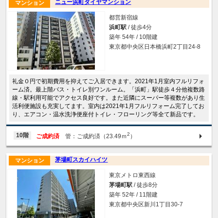
ニュー浜町ダイヤマンション
マンション
都営新宿線
浜町駅
/ 徒歩4分
築年 54年 / 10階建
東京都中央区日本橋浜町2丁目24-8
礼金０円で初期費用を抑えてご入居できます。2021年1月室内フルリフォ
ーム済。最上階バス・トイレ別ワンルーム。「浜町」駅徒歩４分他複数路
線・駅利用可能でアクセス良好です。また近隣にスーパー等複数があり生
活利便施設も充実してます。室内は2021年1月フルリフォーム完了してお
り、エアコン・温水洗浄便座付トイレ・フローリング等全て新品です。
2
10階
ご成約済
管：ご成約済（23.49ｍ
）
茅場町スカイハイツ
マンション
東京メトロ東西線
茅場町駅
/ 徒歩8分
築年 52年 / 11階建
東京都中央区新川1丁目30-7