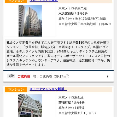
ブロードシティ東京
マンション
東京メトロ半蔵門線
水天宮前駅
/ 徒歩1分
築年 21年 / 地上17階建/地下1階建
東京都中央区日本橋蛎殻町1丁目36-9
礼金０と初期費用を抑えてご入居可能です！総戸数180戸の大規模分譲マ
ンション、「水天宮前」駅徒歩1分・南西向き１ＤＫタイプ。各階にゴミ
置場、ホテルライクな内廊下設計、24時間セキュリティシステム採用の
オール電化マンションです。室内はディスポーザーやＩＨコンロ２口付の
システムキッチンやカウンターデスク、浴室乾燥・追焚機能付バス等、快
適な生活をサポートします。
2
7階
ご成約済
管：ご成約済（39.17ｍ
）
ストークマンション新川
マンション
東京メトロ東西線
茅場町駅
/ 徒歩3分
築年 51年 / 11階建
東京都中央区新川1丁目3-7