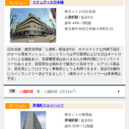
ステュディオ日本橋
マンション
東京メトロ日比谷線
人形町駅
/ 徒歩5分
築年 44年 / 9階建
東京都中央区日本橋小舟町9-10
日比谷線・都営浅草線「人形町」駅徒歩5分、ホテルライクな内廊下設計
のオール電化マンション。エントランスは平日夜間および土日はオートロ
ックによる施錠あり。洗濯機置場はありませんが棟内2階にコインランド
リーがあります。貸室部分は南向きで陽当たり良好です。エアコン1基あ
り。居住用としてだけでなく事務所としても利用できます。徒歩2分圏内
にコインランドリー店ができました！（棟内コインランドリーは将来廃止
予定）
2
5階
ご成約済
管：ご成約済（23.12ｍ
）
茅場町スカイハイツ
マンション
東京メトロ東西線
茅場町駅
/ 徒歩8分
築年 52年 / 11階建