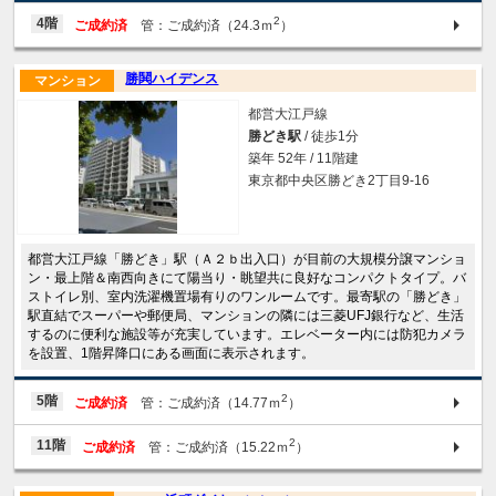
2
4階
ご成約済
管：ご成約済（24.3ｍ
）
勝鬨ハイデンス
マンション
都営大江戸線
勝どき駅
/ 徒歩1分
築年 52年 / 11階建
東京都中央区勝どき2丁目9-16
都営大江戸線「勝どき」駅（Ａ２ｂ出入口）が目前の大規模分譲マンショ
ン・最上階＆南西向きにて陽当り・眺望共に良好なコンパクトタイプ。バ
ストイレ別、室内洗濯機置場有りのワンルームです。最寄駅の「勝どき」
駅直結でスーパーや郵便局、マンションの隣には三菱UFJ銀行など、生活
するのに便利な施設等が充実しています。エレベーター内には防犯カメラ
を設置、1階昇降口にある画面に表示されます。
2
5階
ご成約済
管：ご成約済（14.77ｍ
）
2
11階
ご成約済
管：ご成約済（15.22ｍ
）