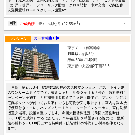
作・下足入交換・玄関収納交換・エアコン1基設置・クローゼット扉交換
（折戸→引戸）・フローリング貼替・クロス貼替・巾木交換・収納造作・
洗濯機置場ロールスクリーン設置etc
2
8階
ご成約済
管：ご成約済（27.55ｍ
）
カーサ相生 C棟
マンション
東京メトロ有楽町線
月島駅
/ 徒歩3分
築年 53年 / 14階建
東京都中央区佃2丁目22-6
「月島」駅徒歩3分、総戸数290戸の大規模マンション、バス・トイレ別
のワンルームタイプです。敷金１ヶ月・礼金０ヶ月＆「仲介手数料無料キ
ャンペーン実施中」と初期費用を抑えてご入居可能です。マンションには
宅配ボックスが付いており不在でもお荷物が受け取れます。室内は温水洗
浄便座付きトイレ、ハンズフリーＴＶモニター付インターホン、室内洗濯
機置き場等、設備も整ってます。今回大幅賃料改定（前回の募集時は
85,000円で成約）するにあたり、２年後更新を希望される際には、更新
後の賃料を80,000円とする特約付（段階賃料の特約）が付帯条件となり
ます。