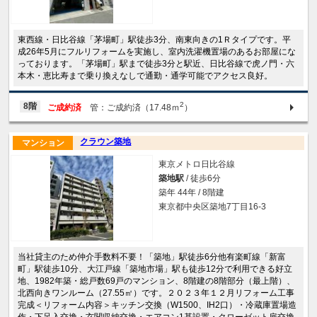
東西線・日比谷線「茅場町」駅徒歩3分、南東向きの1Ｒタイプです。平
成26年5月にフルリフォームを実施し、室内洗濯機置場のあるお部屋にな
っております。「茅場町」駅まで徒歩3分と駅近、日比谷線で虎ノ門・六
本木・恵比寿まで乗り換えなしで通勤・通学可能でアクセス良好。
2
8階
ご成約済
管：ご成約済（17.48ｍ
）
クラウン築地
マンション
東京メトロ日比谷線
築地駅
/ 徒歩6分
築年 44年 / 8階建
東京都中央区築地7丁目16-3
当社貸主のため仲介手数料不要！「築地」駅徒歩6分他有楽町線「新富
町」駅徒歩10分、大江戸線「築地市場」駅も徒歩12分で利用できる好立
地、1982年築・総戸数69戸のマンション、8階建の8階部分（最上階）、
北西向きワンルーム（27.55㎡）です。２０２３年１２月リフォーム工事
完成＜リフォーム内容＞キッチン交換（W1500、IH2口）・冷蔵庫置場造