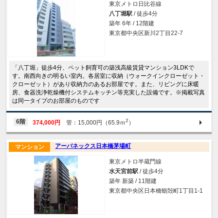
東京メトロ日比谷線
八丁堀駅
/ 徒歩4分
築年 6年 / 12階建
東京都中央区新川2丁目22-7
「八丁堀」徒歩4分、ペット飼育可の築浅高級賃貸マンション3LDKで
す。南西向きの明るい室内。各居室に収納（ウォークインクローゼット・
クローゼット）があり収納力のあるお部屋です。また、リビングに床暖
房、食器洗浄乾燥機付システムキッチン等充実した設備です。※掲載写真
は同一タイプのお部屋のものです
2
6階
374,000円
管：15,000円（65.9ｍ
）
アーバネックス日本橋茅場町
マンション
東京メトロ半蔵門線
水天宮前駅
/ 徒歩4分
築年 新築 / 11階建
東京都中央区日本橋蛎殻町1丁目1-1