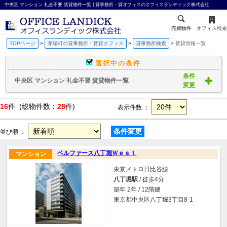
中央区 マンション 礼金不要 賃貸物件一覧 | 貸事務所・貸オフィスのオフィスランディック株式会社
売買物件
オフィス検索
TOPページ
茅場町の貸事務所・賃貸オフィス
貸事務所検索
賃貸情報一覧
選択中の条件
条件
中央区 マンション 礼金不要 賃貸物件一覧
変更
16
件 (総物件数：
28
件)
表示件数 ：
条件変更
並び順 ：
ベルファース八丁堀Ｗｅｓｔ
マンション
東京メトロ日比谷線
八丁堀駅
/ 徒歩4分
築年 2年 / 12階建
東京都中央区八丁堀3丁目8-1