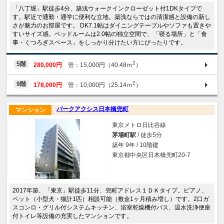
「八丁堀」駅徒歩4分、築浅ウォークインクローゼット付1DKタイプで
す。駅近で通勤・通学に便利な立地。築浅ならではの清潔感と設備の新し
さが魅力のお部屋です。 DK7.1帖はダイニングテーブルやソファも置きや
すいサイズ感。ベッドルームは2.0帖の独立空間で、「寝る場所」と「食
事・くつろぎスペース」をしっかり分けたい方にぴったりです。
2
5階
280,000円
管：15,000円（40.48ｍ
）
2
9階
178,000円
管：10,000円（25.14ｍ
）
パークアクシス日本橋兜町
マンション
東京メトロ日比谷線
茅場町駅
/ 徒歩5分
築年 9年 / 10階建
東京都中央区日本橋兜町20-7
2017年築、「東京」駅徒歩11分、兜町アドレス１ＤＫタイプ。ピアノ、
ペット（小型犬・猫計1匹）相談可能（敷金1ヶ月積み増し）です。2口ガ
スコンロ・グリル付システムキッチン、浴室乾燥機付バス、温水洗浄便座
付トイレ等設備の充実したマンションです。