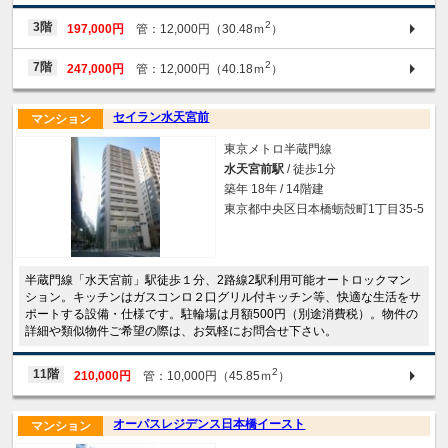
2
3階
197,000円
管：12,000円（30.48ｍ
）
2
7階
247,000円
管：12,000円（40.18ｍ
）
セイラン水天宮前
マンション
東京メトロ半蔵門線
水天宮前駅
/ 徒歩1分
築年 18年 / 14階建
東京都中央区日本橋蛎殻町1丁目35-5
半蔵門線「水天宮前」駅徒歩１分、2路線2駅利用可能オートロックマン
ション。キッチンはガスコンロ２口グリル付キッチン等、快適な生活をサ
ポートする設備・仕様です。駐輪場は月額500円（別途消費税）。物件の
詳細や類似物件ご希望の際は、お気軽にお問合せ下さい。
2
11階
210,000円
管：10,000円（45.85ｍ
）
オーパスレジデンス日本橋イースト
マンション