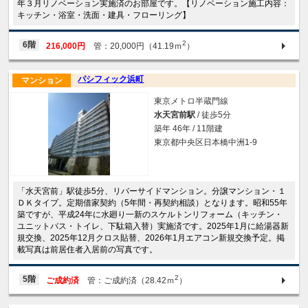
年３月リノベーション実施済のお部屋です。【リノベーション施工内容：
キッチン・浴室・洗面・建具・フローリング】
2
6階
216,000円
管：20,000円（41.19ｍ
）
パシフィック浜町
マンション
東京メトロ半蔵門線
水天宮前駅
/ 徒歩5分
築年 46年 / 11階建
東京都中央区日本橋中洲1-9
「水天宮前」駅徒歩5分、リバーサイドマンション。分譲マンション・１
ＤＫタイプ。定期借家契約（5年間・再契約相談）となります。昭和55年
築ですが、平成24年に水廻り一新のスケルトンリフォーム（キッチン・
ユニットバス・トイレ、下駄箱入替）実施済です。2025年1月に給湯器新
規交換、2025年12月クロス貼替、2026年1月エアコン新規交換予定。掲
載写真は前居住者入居前の写真です。
2
5階
ご成約済
管：ご成約済（28.42ｍ
）