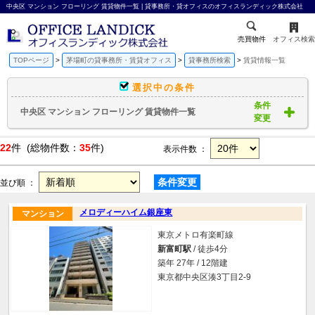
中央区 マンション フローリング 賃貸物件一覧 | 貸事務所・貸オフィスのオフィスランディック株式会社
売買物件
オフィス検索
TOPページ
茅場町の貸事務所・賃貸オフィス
貸事務所検索
賃貸情報一覧
選択中の条件
条件
中央区 マンション フローリング 賃貸物件一覧
変更
22
件 (総物件数：
35
件)
表示件数 ：
条件変更
並び順 ：
メロディーハイム銀座東
マンション
東京メトロ有楽町線
新富町駅
/ 徒歩4分
築年 27年 / 12階建
東京都中央区湊3丁目2-9