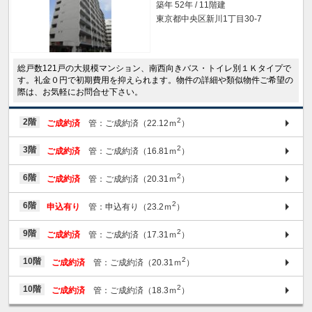
築年 52年 / 11階建
東京都中央区新川1丁目30-7
総戸数121戸の大規模マンション、南西向きバス・トイレ別１Ｋタイプで
す。礼金０円で初期費用を抑えられます。物件の詳細や類似物件ご希望の
際は、お気軽にお問合せ下さい。
2
2階
ご成約済
管：ご成約済（22.12ｍ
）
2
3階
ご成約済
管：ご成約済（16.81ｍ
）
2
6階
ご成約済
管：ご成約済（20.31ｍ
）
2
6階
申込有り
管：申込有り（23.2ｍ
）
2
9階
ご成約済
管：ご成約済（17.31ｍ
）
2
10階
ご成約済
管：ご成約済（20.31ｍ
）
2
10階
ご成約済
管：ご成約済（18.3ｍ
）