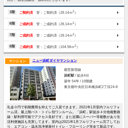
2
3階
ご契約済
管：ご契約済（26.14ｍ
）
2
6階
ご成約済
管：ご成約済（26.14ｍ
）
2
7階
ご成約済
管：ご成約済（26.14ｍ
）
2
8階
ご成約済
管：ご成約済（104.58ｍ
）
ニュー浜町ダイヤマンション
マンション
都営新宿線
浜町駅
/ 徒歩4分
築年 54年 / 10階建
東京都中央区日本橋浜町2丁目24-8
礼金０円で初期費用を抑えてご入居できます。2021年1月室内フルリフォ
ーム済。最上階バス・トイレ別ワンルーム。「浜町」駅徒歩４分他複数路
線・駅利用可能でアクセス良好です。また近隣にスーパー等複数があり生
活利便施設も充実してます。室内は2021年1月フルリフォーム完了してお
り、エアコン・温水洗浄便座付トイレ・フローリング等全て新品です。