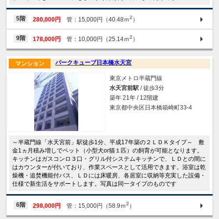
2
5階
280,000円
管：15,000円（40.48ｍ
）
2
9階
178,000円
管：10,000円（25.14ｍ
）
パークキューブ日本橋水天宮
マンション
東京メトロ半蔵門線
水天宮前駅
/ 徒歩3分
築年 21年 / 12階建
東京都中央区日本橋箱崎町33-4
～半蔵門線「水天宮前」駅徒歩1分、平成17年築の２ＬＤＫタイプ～ 敷
金1ヵ月積み増しでペット（小型犬or猫１匹）の飼育が可能となります。
キッチンはガスコンロ３口・グリル付システムキッチンで、ＬＤとの間に
はカウンターが付いており、作業スペースとして活用できます。浴室は乾
燥機・追焚機能付バス、ＬＤには床暖房、各居室に収納等充実した設備・
仕様で新生活をサポートします。写真は同一タイプのものです
2
6階
298,000円
管：15,000円（58.9ｍ
）