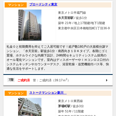
ブロードシティ東京
マンション
東京メトロ半蔵門線
水天宮前駅
/ 徒歩1分
築年 21年 / 地上17階建/地下1階建
東京都中央区日本橋蛎殻町1丁目36-9
礼金０と初期費用を抑えてご入居可能です！総戸数180戸の大規模分譲マ
ンション、「水天宮前」駅徒歩1分・南西向き１ＤＫタイプ。各階にゴミ
置場、ホテルライクな内廊下設計、24時間セキュリティシステム採用の
オール電化マンションです。室内はディスポーザーやＩＨコンロ２口付の
システムキッチンやカウンターデスク、浴室乾燥・追焚機能付バス等、快
適な生活をサポートします。
2
7階
ご成約済
管：ご成約済（39.17ｍ
）
ストークマンション新川
マンション
東京メトロ東西線
茅場町駅
/ 徒歩3分
築年 51年 / 11階建