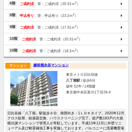
2
6階
ご成約済
管：ご成約済（20.31ｍ
）
2
6階
申込有り
管：申込有り（23.2ｍ
）
2
9階
ご成約済
管：ご成約済（17.31ｍ
）
2
10階
ご成約済
管：ご成約済（20.31ｍ
）
2
10階
ご成約済
管：ご成約済（18.3ｍ
）
越前堀永谷マンション
マンション
東京メトロ日比谷線
八丁堀駅
/ 徒歩6分
築年 52年 / 14階建
東京都中央区新川1丁目28-4
日比谷線「八丁堀」駅徒歩６分、南西向き・1ＬＤＫタイプ。2020年12月
クロス貼替、給湯器交換、ハウスクリーニング完了。総戸数183戸の大規
模分譲マンションで管理人が常駐しています。平成13年12月に外壁リニ
ューアル及び耐震補強工事を実施しております。バルコニーに洗濯機置場