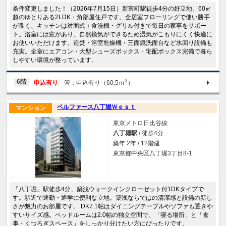
条件変更しました！（2026年7月15日）新富町駅徒歩4分の好立地。60㎡
超のゆとりある2LDK・角部屋住戸です。全居室フローリングで使い勝手
が良く、キッチンは対面式＋食洗機・グリル付きで毎日の家事をサポー
ト。浴室には窓があり、自然換気ができるため湿気がこもりにくく快適に
お使いいただけます。追焚・浴室乾燥機・三面鏡洗面台など水回り設備も
充実。全室にエアコン・大型シューズボックス・宅配ボックス完備で暮ら
しやすい環境が整っています。
2
6階
申込有り
管：申込有り（60.5ｍ
）
ベルファース八丁堀Ｗｅｓｔ
マンション
東京メトロ日比谷線
八丁堀駅
/ 徒歩4分
築年 2年 / 12階建
東京都中央区八丁堀3丁目8-1
「八丁堀」駅徒歩4分、築浅ウォークインクローゼット付1DKタイプで
す。駅近で通勤・通学に便利な立地。築浅ならではの清潔感と設備の新し
さが魅力のお部屋です。 DK7.1帖はダイニングテーブルやソファも置きや
すいサイズ感。ベッドルームは2.0帖の独立空間で、「寝る場所」と「食
事・くつろぎスペース」をしっかり分けたい方にぴったりです。