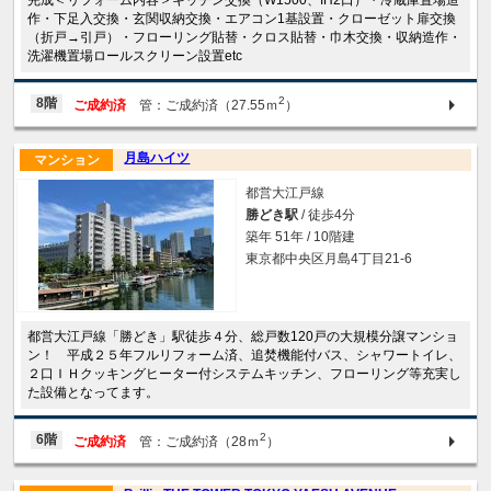
完成＜リフォーム内容＞キッチン交換（W1500、IH2口）・冷蔵庫置場造
作・下足入交換・玄関収納交換・エアコン1基設置・クローゼット扉交換
（折戸→引戸）・フローリング貼替・クロス貼替・巾木交換・収納造作・
洗濯機置場ロールスクリーン設置etc
2
8階
ご成約済
管：ご成約済（27.55ｍ
）
月島ハイツ
マンション
都営大江戸線
勝どき駅
/ 徒歩4分
築年 51年 / 10階建
東京都中央区月島4丁目21-6
都営大江戸線「勝どき」駅徒歩４分、総戸数120戸の大規模分譲マンショ
ン！ 平成２５年フルリフォーム済、追焚機能付バス、シャワートイレ、
２口ＩＨクッキングヒーター付システムキッチン、フローリング等充実し
た設備となってます。
2
6階
ご成約済
管：ご成約済（28ｍ
）