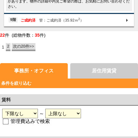
があります。物件の詳細や内見ご希望の際は、お気軽にお問い合わせくだ
さい。
2
9階
ご成約済
管：ご成約済（35.92ｍ
）
22
件 (総物件数：
35
件)
2
次の20件>>
1
事務所・オフィス
居住用賃貸
条件を絞り込む
賃料
～
管理費込みで検索