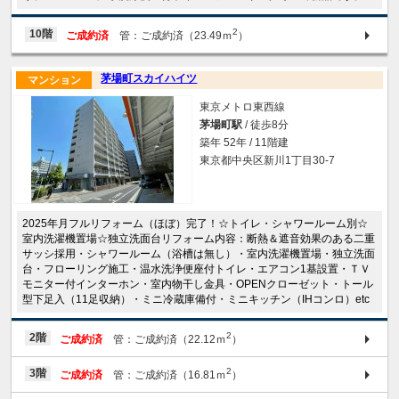
2
10階
ご成約済
管：ご成約済（23.49ｍ
）
茅場町スカイハイツ
マンション
東京メトロ東西線
茅場町駅
/ 徒歩8分
築年 52年 / 11階建
東京都中央区新川1丁目30-7
2025年月フルリフォーム（ほぼ）完了！☆トイレ・シャワールーム別☆
室内洗濯機置場☆独立洗面台リフォーム内容：断熱＆遮音効果のある二重
サッシ採用・シャワールーム（浴槽は無し）・室内洗濯機置場・独立洗面
台・フローリング施工・温水洗浄便座付トイレ・エアコン1基設置・ＴＶ
モニター付インターホン・室内物干し金具・OPENクローゼット・トール
型下足入（11足収納）・ミニ冷蔵庫備付・ミニキッチン（IHコンロ）etc
2
2階
ご成約済
管：ご成約済（22.12ｍ
）
2
3階
ご成約済
管：ご成約済（16.81ｍ
）