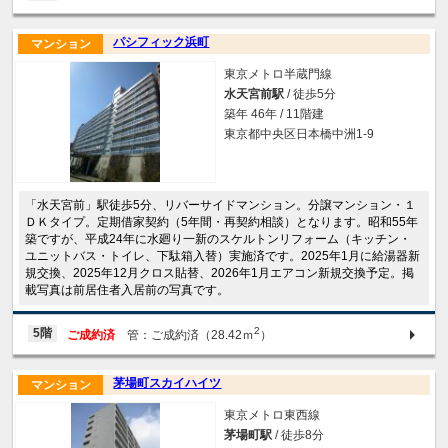
パシフィック浜町
マンション
東京メトロ半蔵門線
水天宮前駅
/ 徒歩5分
築年 46年 / 11階建
東京都中央区日本橋中洲1-9
「水天宮前」駅徒歩5分、リバーサイドマンション。分譲マンション・１
ＤＫタイプ。定期借家契約（5年間・再契約相談）となります。昭和55年
築ですが、平成24年に水廻り一新のスケルトンリフォーム（キッチン・
ユニットバス・トイレ、下駄箱入替）実施済です。2025年1月に給湯器新
規交換、2025年12月クロス貼替、2026年1月エアコン新規交換予定。掲
載写真は前居住者入居前の写真です。
2
5階
ご成約済
管：ご成約済（28.42ｍ
）
茅場町スカイハイツ
マンション
東京メトロ東西線
茅場町駅
/ 徒歩8分