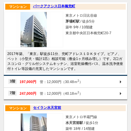
パークアクシス日本橋兜町
マンション
東京メトロ日比谷線
茅場町駅
/ 徒歩5分
築年 9年 / 10階建
東京都中央区日本橋兜町20-7
2017年築、「東京」駅徒歩11分、兜町アドレス１ＤＫタイプ。ピアノ、
ペット（小型犬・猫計1匹）相談可能（敷金1ヶ月積み増し）です。2口ガ
スコンロ・グリル付システムキッチン、浴室乾燥機付バス、温水洗浄便座
付トイレ等設備の充実したマンションです。
2
3階
197,000円
管：12,000円（30.48ｍ
）
2
7階
247,000円
管：12,000円（40.18ｍ
）
セイラン水天宮前
マンション
東京メトロ半蔵門線
水天宮前駅
/ 徒歩1分
築年 18年 / 14階建