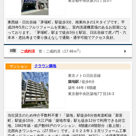
東京都中央区新川1丁目3-7
東西線・日比谷線「茅場町」駅徒歩3分、南東向きの1Ｒタイプです。平
成26年5月にフルリフォームを実施し、室内洗濯機置場のあるお部屋にな
っております。「茅場町」駅まで徒歩3分と駅近、日比谷線で虎ノ門・六
本木・恵比寿まで乗り換えなしで通勤・通学可能でアクセス良好。
2
8階
ご成約済
管：ご成約済（17.48ｍ
）
クラウン築地
マンション
東京メトロ日比谷線
築地駅
/ 徒歩6分
築年 44年 / 8階建
東京都中央区築地7丁目16-3
当社貸主のため仲介手数料不要！「築地」駅徒歩6分他有楽町線「新富
町」駅徒歩10分、大江戸線「築地市場」駅も徒歩12分で利用できる好立
地、1982年築・総戸数69戸のマンション、8階建の8階部分（最上階）、
北西向きワンルーム（27.55㎡）です。２０２３年１２月リフォーム工事