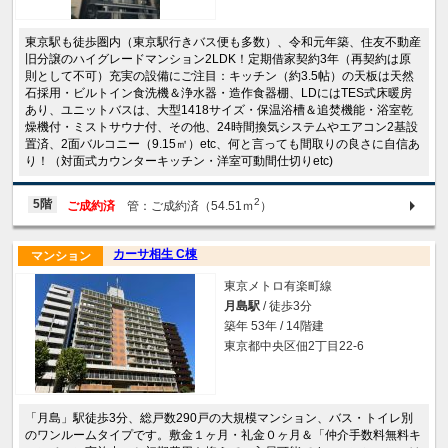
東京駅も徒歩圏内（東京駅行きバス便も多数）、令和元年築、住友不動産
旧分譲のハイグレードマンション2LDK！定期借家契約3年（再契約は原
則として不可）充実の設備にご注目：キッチン（約3.5帖）の天板は天然
石採用・ビルトイン食洗機＆浄水器・造作食器棚、LDにはTES式床暖房
あり、ユニットバスは、大型1418サイズ・保温浴槽＆追焚機能・浴室乾
燥機付・ミストサウナ付、その他、24時間換気システムやエアコン2基設
置済、2面バルコニー（9.15㎡）etc、何と言っても間取りの良さに自信あ
り！（対面式カウンターキッチン・洋室可動間仕切りetc)
2
5階
ご成約済
管：ご成約済（54.51ｍ
）
カーサ相生 C棟
マンション
東京メトロ有楽町線
月島駅
/ 徒歩3分
築年 53年 / 14階建
東京都中央区佃2丁目22-6
「月島」駅徒歩3分、総戸数290戸の大規模マンション、バス・トイレ別
のワンルームタイプです。敷金１ヶ月・礼金０ヶ月＆「仲介手数料無料キ