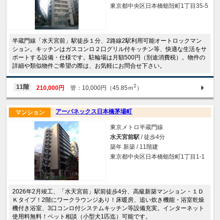
東京都中央区日本橋蛎殻町1丁目35-5
半蔵門線「水天宮前」駅徒歩１分、2路線2駅利用可能オートロックマン
ション。キッチンはガスコンロ２口グリル付キッチン等、快適な生活をサ
ポートする設備・仕様です。駐輪場は月額500円（別途消費税）。物件の
詳細や類似物件ご希望の際は、お気軽にお問合せ下さい。
2
11階
210,000円
管：10,000円（45.85ｍ
）
アーバネックス日本橋茅場町
マンション
東京メトロ半蔵門線
水天宮前駅
/ 徒歩4分
築年 新築 / 11階建
東京都中央区日本橋蛎殻町1丁目1-1
2026年2月竣工、「水天宮前」駅前徒歩4分、高級新築マンション・１Ｄ
Ｋタイプ！2階にワークラウンジあり！床暖房、追い炊き機能・浴室乾燥
機付き浴室、3口コンロ付システムキッチン等設備充実。インターネット
使用料無料！ペット相談（小型犬1匹迄）可能です。