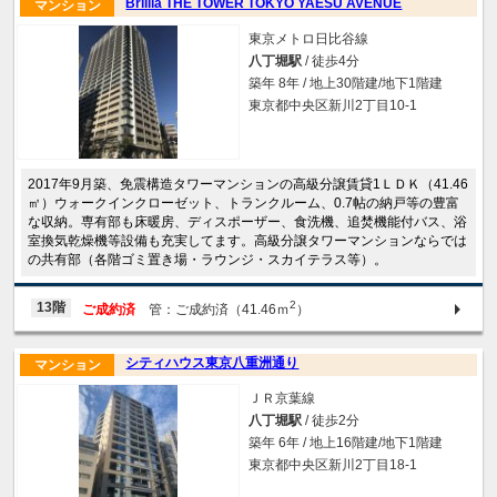
Brillia THE TOWER TOKYO YAESU AVENUE
マンション
東京メトロ日比谷線
八丁堀駅
/ 徒歩4分
築年 8年 / 地上30階建/地下1階建
東京都中央区新川2丁目10-1
2017年9月築、免震構造タワーマンションの高級分譲賃貸1ＬＤＫ（41.46
㎡）ウォークインクローゼット、トランクルーム、0.7帖の納戸等の豊富
な収納。専有部も床暖房、ディスポーザー、食洗機、追焚機能付バス、浴
室換気乾燥機等設備も充実してます。高級分譲タワーマンションならでは
の共有部（各階ゴミ置き場・ラウンジ・スカイテラス等）。
2
13階
ご成約済
管：ご成約済（41.46ｍ
）
シティハウス東京八重洲通り
マンション
ＪＲ京葉線
八丁堀駅
/ 徒歩2分
築年 6年 / 地上16階建/地下1階建
東京都中央区新川2丁目18-1