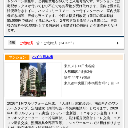
ャンペーン実施中」と初期費用を抑えてご入居可能です。マンションには
宅配ボックスが付いており不在でもお荷物が受け取れます。室内は温水洗
浄便座付きトイレ、ハンズフリーＴＶモニター付インターホン、室内洗濯
機置き場等、設備も整ってます。今回大幅賃料改定（前回の募集時は
85,000円で成約）するにあたり、２年後更新を希望される際には、更新
後の賃料を80,000円とする特約付（段階賃料の特約）が付帯条件となり
ます。
2
4階
ご成約済
管：ご成約済（24.3ｍ
）
ハイツ日本橋
マンション
東京メトロ日比谷線
人形町駅
/ 徒歩3分
築年 44年 / 9階建
東京都中央区日本橋堀留町2丁目1-3
2026年1月フルリフォーム完成、「人形町」駅徒歩3分、南西向きのワン
ルームタイプ。定期借家（期間相談・再契約相談可）となります。2020
年10月フルリフォーム実施（シャワー室新設、ミニキッチン交換（ＩＨ
クッキングヒーター・ミニ冷蔵庫付）、洗浄暖房便座付トイレ交換、エア
コン新規交換、照明器具全部設置等）。シャワールームで浴槽は有りませ
んが、独立洗面台・脱衣所がございます。