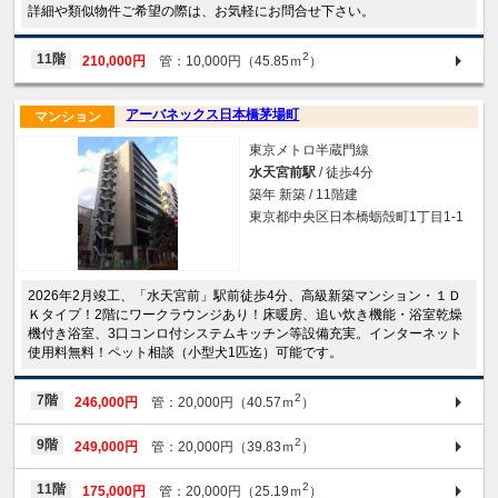
詳細や類似物件ご希望の際は、お気軽にお問合せ下さい。
2
11階
210,000円
管：10,000円（45.85ｍ
）
アーバネックス日本橋茅場町
マンション
東京メトロ半蔵門線
水天宮前駅
/ 徒歩4分
築年 新築 / 11階建
東京都中央区日本橋蛎殻町1丁目1-1
2026年2月竣工、「水天宮前」駅前徒歩4分、高級新築マンション・１Ｄ
Ｋタイプ！2階にワークラウンジあり！床暖房、追い炊き機能・浴室乾燥
機付き浴室、3口コンロ付システムキッチン等設備充実。インターネット
使用料無料！ペット相談（小型犬1匹迄）可能です。
2
7階
246,000円
管：20,000円（40.57ｍ
）
2
9階
249,000円
管：20,000円（39.83ｍ
）
2
11階
175,000円
管：20,000円（25.19ｍ
）