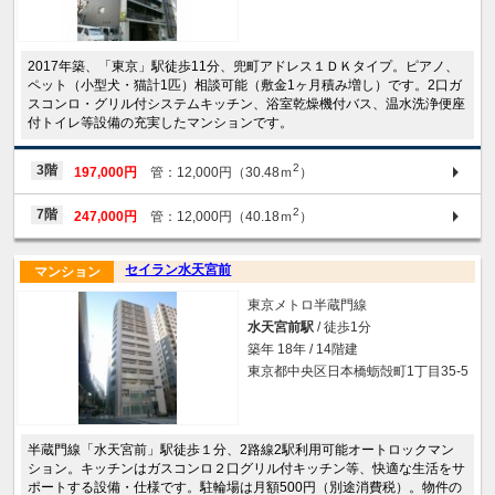
2017年築、「東京」駅徒歩11分、兜町アドレス１ＤＫタイプ。ピアノ、
ペット（小型犬・猫計1匹）相談可能（敷金1ヶ月積み増し）です。2口ガ
スコンロ・グリル付システムキッチン、浴室乾燥機付バス、温水洗浄便座
付トイレ等設備の充実したマンションです。
2
3階
197,000円
管：12,000円（30.48ｍ
）
2
7階
247,000円
管：12,000円（40.18ｍ
）
セイラン水天宮前
マンション
東京メトロ半蔵門線
水天宮前駅
/ 徒歩1分
築年 18年 / 14階建
東京都中央区日本橋蛎殻町1丁目35-5
半蔵門線「水天宮前」駅徒歩１分、2路線2駅利用可能オートロックマン
ション。キッチンはガスコンロ２口グリル付キッチン等、快適な生活をサ
ポートする設備・仕様です。駐輪場は月額500円（別途消費税）。物件の