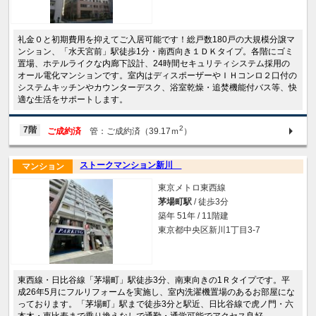
礼金０と初期費用を抑えてご入居可能です！総戸数180戸の大規模分譲マ
ンション、「水天宮前」駅徒歩1分・南西向き１ＤＫタイプ。各階にゴミ
置場、ホテルライクな内廊下設計、24時間セキュリティシステム採用の
オール電化マンションです。室内はディスポーザーやＩＨコンロ２口付の
システムキッチンやカウンターデスク、浴室乾燥・追焚機能付バス等、快
適な生活をサポートします。
2
7階
ご成約済
管：ご成約済（39.17ｍ
）
ストークマンション新川
マンション
東京メトロ東西線
茅場町駅
/ 徒歩3分
築年 51年 / 11階建
東京都中央区新川1丁目3-7
東西線・日比谷線「茅場町」駅徒歩3分、南東向きの1Ｒタイプです。平
成26年5月にフルリフォームを実施し、室内洗濯機置場のあるお部屋にな
っております。「茅場町」駅まで徒歩3分と駅近、日比谷線で虎ノ門・六