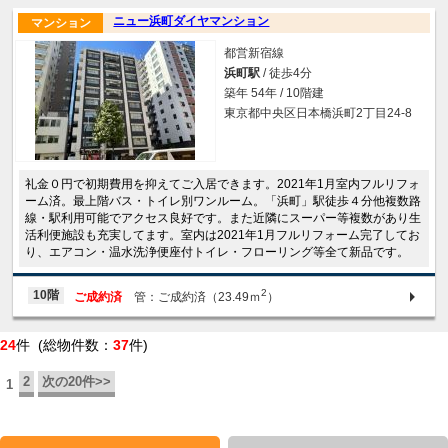
ニュー浜町ダイヤマンション
マンション
都営新宿線
浜町駅
/ 徒歩4分
築年 54年 / 10階建
東京都中央区日本橋浜町2丁目24-8
礼金０円で初期費用を抑えてご入居できます。2021年1月室内フルリフォ
ーム済。最上階バス・トイレ別ワンルーム。「浜町」駅徒歩４分他複数路
線・駅利用可能でアクセス良好です。また近隣にスーパー等複数があり生
活利便施設も充実してます。室内は2021年1月フルリフォーム完了してお
り、エアコン・温水洗浄便座付トイレ・フローリング等全て新品です。
2
10階
ご成約済
管：ご成約済（23.49ｍ
）
24
件 (総物件数：
37
件)
2
次の20件>>
1