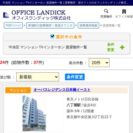
中央区 マンション TVインターホン 賃貸物件一覧 | 貸事務所・貸オフィスのオフィスランディック株式会社
売買物件
オフィス検索
TOPページ
茅場町の貸事務所・賃貸オフィス
貸事務所検索
賃貸情報一覧
選択中の条件
条件
中央区 マンション TVインターホン 賃貸物件一覧
変更
24
件 (総物件数：
37
件)
表示件数 ：
条件変更
並び順 ：
オーパスレジデンス日本橋イースト
マンション
東京メトロ日比谷線
八丁堀駅
/ 徒歩4分
築年 6年 / 12階建
東京都中央区新川2丁目22-7