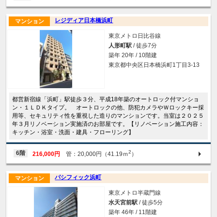
レジディア日本橋浜町
マンション
東京メトロ日比谷線
人形町駅
/ 徒歩7分
築年 20年 / 10階建
東京都中央区日本橋浜町1丁目3-13
都営新宿線「浜町」駅徒歩３分、平成18年築のオートロック付マンショ
ン・１ＬＤＫタイプ。 オートロックの他、防犯カメラやＷロックキー採
用等、セキュリティ性を重視した造りのマンションです。当室は２０２５
年３月リノベーション実施済のお部屋です。【リノベーション施工内容：
キッチン・浴室・洗面・建具・フローリング】
2
6階
216,000円
管：20,000円（41.19ｍ
）
パシフィック浜町
マンション
東京メトロ半蔵門線
水天宮前駅
/ 徒歩5分
築年 46年 / 11階建