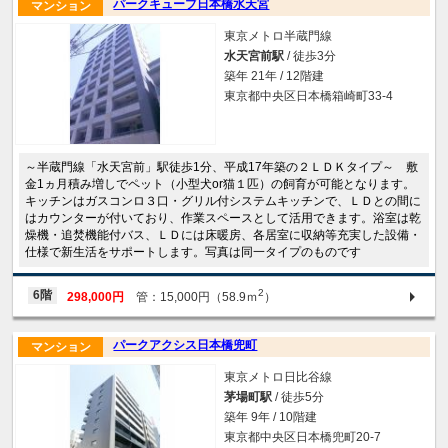
パークキューブ日本橋水天宮
マンション
東京メトロ半蔵門線
水天宮前駅
/ 徒歩3分
築年 21年 / 12階建
東京都中央区日本橋箱崎町33-4
～半蔵門線「水天宮前」駅徒歩1分、平成17年築の２ＬＤＫタイプ～ 敷
金1ヵ月積み増しでペット（小型犬or猫１匹）の飼育が可能となります。
キッチンはガスコンロ３口・グリル付システムキッチンで、ＬＤとの間に
はカウンターが付いており、作業スペースとして活用できます。浴室は乾
燥機・追焚機能付バス、ＬＤには床暖房、各居室に収納等充実した設備・
仕様で新生活をサポートします。写真は同一タイプのものです
2
6階
298,000円
管：15,000円（58.9ｍ
）
パークアクシス日本橋兜町
マンション
東京メトロ日比谷線
茅場町駅
/ 徒歩5分
築年 9年 / 10階建
東京都中央区日本橋兜町20-7