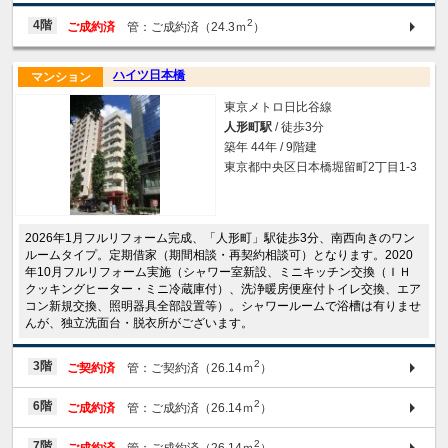
2
4階
ご成約済
管：ご成約済（24.3ｍ
）
ハイツ日本橋
マンション
東京メトロ日比谷線
人形町駅
/ 徒歩3分
築年 44年 / 9階建
東京都中央区日本橋堀留町2丁目1-3
2026年1月フルリフォーム完成、「人形町」駅徒歩3分、南西向きのワン
ルームタイプ。定期借家（期間相談・再契約相談可）となります。2020
年10月フルリフォーム実施（シャワー室新設、ミニキッチン交換（ＩＨ
クッキングヒーター・ミニ冷蔵庫付）、洗浄暖房便座付トイレ交換、エア
コン新規交換、照明器具全部設置等）。シャワールームで浴槽は有りませ
んが、独立洗面台・脱衣所がございます。
2
3階
ご契約済
管：ご契約済（26.14ｍ
）
2
6階
ご成約済
管：ご成約済（26.14ｍ
）
2
7階
ご成約済
管：ご成約済（26.14ｍ
）