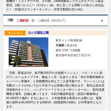
燥機付・ミストサウナ付、その他、24時間換気システムやエアコン2基設
置済、2面バルコニー（9.15㎡）etc、何と言っても間取りの良さに自信あ
り！（対面式カウンターキッチン・洋室可動間仕切りetc)
2
5階
ご成約済
管：ご成約済（54.51ｍ
）
カーサ相生 C棟
マンション
東京メトロ有楽町線
月島駅
/ 徒歩3分
築年 53年 / 14階建
東京都中央区佃2丁目22-6
「月島」駅徒歩3分、総戸数290戸の大規模マンション、バス・トイレ別
のワンルームタイプです。敷金１ヶ月・礼金０ヶ月＆「仲介手数料無料キ
ャンペーン実施中」と初期費用を抑えてご入居可能です。マンションには
宅配ボックスが付いており不在でもお荷物が受け取れます。室内は温水洗
浄便座付きトイレ、ハンズフリーＴＶモニター付インターホン、室内洗濯
機置き場等、設備も整ってます。今回大幅賃料改定（前回の募集時は
85,000円で成約）するにあたり、２年後更新を希望される際には、更新
後の賃料を80,000円とする特約付（段階賃料の特約）が付帯条件となり
ます。