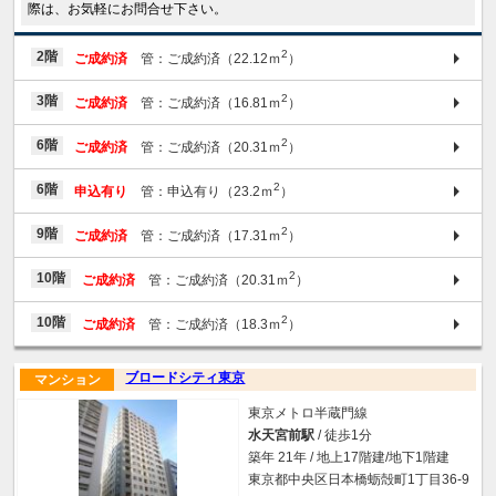
際は、お気軽にお問合せ下さい。
2
2階
ご成約済
管：ご成約済（22.12ｍ
）
2
3階
ご成約済
管：ご成約済（16.81ｍ
）
2
6階
ご成約済
管：ご成約済（20.31ｍ
）
2
6階
申込有り
管：申込有り（23.2ｍ
）
2
9階
ご成約済
管：ご成約済（17.31ｍ
）
2
10階
ご成約済
管：ご成約済（20.31ｍ
）
2
10階
ご成約済
管：ご成約済（18.3ｍ
）
ブロードシティ東京
マンション
東京メトロ半蔵門線
水天宮前駅
/ 徒歩1分
築年 21年 / 地上17階建/地下1階建
東京都中央区日本橋蛎殻町1丁目36-9