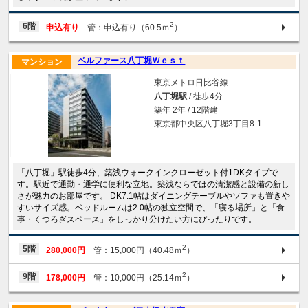
2
6階
申込有り
管：申込有り（60.5ｍ
）
ベルファース八丁堀Ｗｅｓｔ
マンション
東京メトロ日比谷線
八丁堀駅
/ 徒歩4分
築年 2年 / 12階建
東京都中央区八丁堀3丁目8-1
「八丁堀」駅徒歩4分、築浅ウォークインクローゼット付1DKタイプで
す。駅近で通勤・通学に便利な立地。築浅ならではの清潔感と設備の新し
さが魅力のお部屋です。 DK7.1帖はダイニングテーブルやソファも置きや
すいサイズ感。ベッドルームは2.0帖の独立空間で、「寝る場所」と「食
事・くつろぎスペース」をしっかり分けたい方にぴったりです。
2
5階
280,000円
管：15,000円（40.48ｍ
）
2
9階
178,000円
管：10,000円（25.14ｍ
）