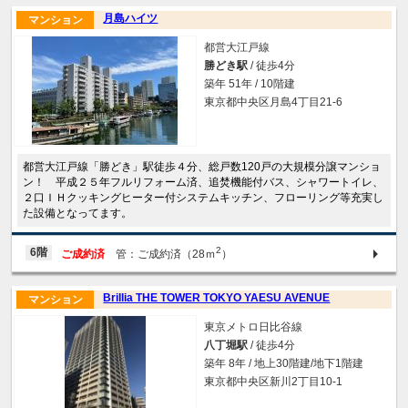
月島ハイツ
マンション
都営大江戸線
勝どき駅
/ 徒歩4分
築年 51年 / 10階建
東京都中央区月島4丁目21-6
都営大江戸線「勝どき」駅徒歩４分、総戸数120戸の大規模分譲マンショ
ン！ 平成２５年フルリフォーム済、追焚機能付バス、シャワートイレ、
２口ＩＨクッキングヒーター付システムキッチン、フローリング等充実し
た設備となってます。
2
6階
ご成約済
管：ご成約済（28ｍ
）
Brillia THE TOWER TOKYO YAESU AVENUE
マンション
東京メトロ日比谷線
八丁堀駅
/ 徒歩4分
築年 8年 / 地上30階建/地下1階建
東京都中央区新川2丁目10-1