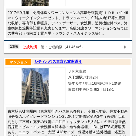
2017年9月築、免震構造タワーマンションの高級分譲賃貸1ＬＤＫ（41.46
㎡）ウォークインクローゼット、トランクルーム、0.7帖の納戸等の豊富
な収納。専有部も床暖房、ディスポーザー、食洗機、追焚機能付バス、浴
室換気乾燥機等設備も充実してます。高級分譲タワーマンションならでは
の共有部（各階ゴミ置き場・ラウンジ・スカイテラス等）。
2
13階
ご成約済
管：ご成約済（41.46ｍ
）
シティハウス東京八重洲通り
マンション
ＪＲ京葉線
八丁堀駅
/ 徒歩2分
築年 6年 / 地上16階建/地下1階建
東京都中央区新川2丁目18-1
東京駅も徒歩圏内（東京駅行きバス便も多数）、令和元年築、住友不動産
旧分譲のハイグレードマンション2LDK！定期借家契約3年（再契約は原
則として不可）充実の設備にご注目：キッチン（約3.5帖）の天板は天然
石採用・ビルトイン食洗機＆浄水器・造作食器棚、LDにはTES式床暖房
あり、ユニットバスは、大型1418サイズ・保温浴槽＆追焚機能・浴室乾