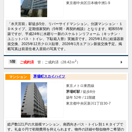
東京都中央区日本橋中洲1-9
「水天宮前」駅徒歩5分、リバーサイドマンション。分譲マンション・１
ＤＫタイプ。定期借家契約（5年間・再契約相談）となります。昭和55年
築ですが、平成24年に水廻り一新のスケルトンリフォーム（キッチン・
ユニットバス・トイレ、下駄箱入替）実施済です。2025年1月に給湯器新
規交換、2025年12月クロス貼替、2026年1月エアコン新規交換予定。掲
載写真は前居住者入居前の写真です。
2
5階
ご成約済
管：ご成約済（28.42ｍ
）
茅場町スカイハイツ
マンション
東京メトロ東西線
茅場町駅
/ 徒歩8分
築年 52年 / 11階建
東京都中央区新川1丁目30-7
総戸数121戸の大規模マンション、南西向きバス・トイレ別１Ｋタイプで
す。礼金０円で初期費用を抑えられます。物件の詳細や類似物件ご希望の