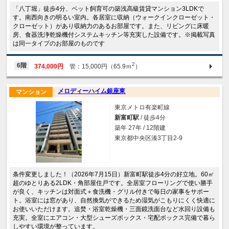
「八丁堀」徒歩4分、ペット飼育可の築浅高級賃貸マンション3LDKで
す。南西向きの明るい室内。各居室に収納（ウォークインクローゼット・
クローゼット）があり収納力のあるお部屋です。また、リビングに床暖
房、食器洗浄乾燥機付システムキッチン等充実した設備です。※掲載写真
は同一タイプのお部屋のものです
2
6階
374,000円
管：15,000円（65.9ｍ
）
メロディーハイム銀座東
マンション
東京メトロ有楽町線
新富町駅
/ 徒歩4分
築年 27年 / 12階建
東京都中央区湊3丁目2-9
条件変更しました！（2026年7月15日）新富町駅徒歩4分の好立地。60㎡
超のゆとりある2LDK・角部屋住戸です。全居室フローリングで使い勝手
が良く、キッチンは対面式＋食洗機・グリル付きで毎日の家事をサポー
ト。浴室には窓があり、自然換気ができるため湿気がこもりにくく快適に
お使いいただけます。追焚・浴室乾燥機・三面鏡洗面台など水回り設備も
充実。全室にエアコン・大型シューズボックス・宅配ボックス完備で暮ら
しやすい環境が整っています。