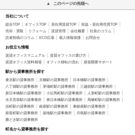
このページの先頭へ
当社について
総合TOP
オフィスTOP
居住用賃貸TOP
収益・居住用売買TOP
売却・買取
リフォーム
賃貸管理
会社概要
社長のコラム
読者投稿のコラム
ECO広場
個人情報保護
お問合せ
お役立ち情報
賃貸オフィスマニュアル
賃貸オフィスの選び方
賃貸オフィス賃料相場
オフィス移転の流れ
新規開業サポート
駅から貸事務所を探す
東京駅の貸事務所
京橋駅の貸事務所
日本橋駅の貸事務所
八丁堀駅の貸事務所
茅場町駅の貸事務所
三越前駅の貸事務所
新日本橋駅の貸事務所
小伝馬町駅の貸事務所
人形町駅の貸事務所
水天宮前駅の貸事務所
東日本橋駅の貸事務所
馬喰町駅の貸事務所
浜町駅の貸事務所
銀座駅の貸事務所
東銀座駅の貸事務所
新富町駅の貸事務所
築地駅の貸事務所
月島駅の貸事務所
勝どき駅の貸事務所
町名から貸事務所を探す