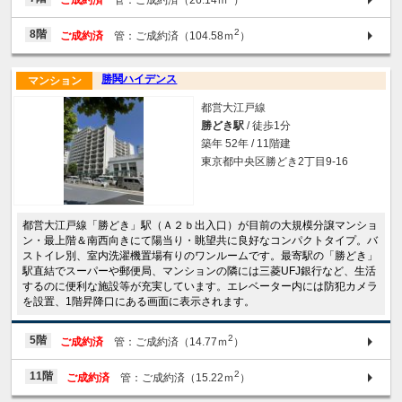
2
8階
ご成約済
管：ご成約済（104.58ｍ
）
勝鬨ハイデンス
マンション
都営大江戸線
勝どき駅
/ 徒歩1分
築年 52年 / 11階建
東京都中央区勝どき2丁目9-16
都営大江戸線「勝どき」駅（Ａ２ｂ出入口）が目前の大規模分譲マンショ
ン・最上階＆南西向きにて陽当り・眺望共に良好なコンパクトタイプ。バ
ストイレ別、室内洗濯機置場有りのワンルームです。最寄駅の「勝どき」
駅直結でスーパーや郵便局、マンションの隣には三菱UFJ銀行など、生活
するのに便利な施設等が充実しています。エレベーター内には防犯カメラ
を設置、1階昇降口にある画面に表示されます。
2
5階
ご成約済
管：ご成約済（14.77ｍ
）
2
11階
ご成約済
管：ご成約済（15.22ｍ
）