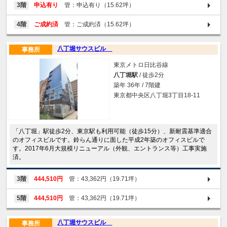
3階
申込有り
管：申込有り（15.62坪）
4階
ご成約済
管：ご成約済（15.62坪）
八丁堀サウスビル
事務所
東京メトロ日比谷線
八丁堀駅
/ 徒歩2分
築年 36年 / 7階建
東京都中央区八丁堀3丁目18-11
「八丁堀」駅徒歩2分、東京駅も利用可能（徒歩15分）、新耐震基準適合
のオフィスビルです。鈴らん通りに面した平成2年築のオフィスビルで
す。2017年6月大規模リニューアル（外観、エントランス等）工事実施
済。
3階
444,510円
管：43,362円（19.71坪）
5階
444,510円
管：43,362円（19.71坪）
八丁堀サウスビル
事務所