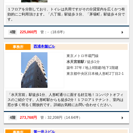
１フロアを分割しており、トイレは共用ですがその分貸室内を広くかつ有
効的にご利用頂けます。「八丁堀」駅徒歩３分、「茅場町」駅徒歩４分で
す。
4階
225,060円
管：-（18.6坪）
西浦本舗ビル
事務所
東京メトロ半蔵門線
水天宮前駅
/ 徒歩1分
築年 37年 / 地上8階建/地下1階建
東京都中央区日本橋人形町2丁目2-1
「水天宮前」駅徒歩1分、人形町通りに面する好立地！コンパクトオフィ
スのご紹介です。人形町駅からも徒歩2分！１フロア１テナント、室内は
窓が多く明るく開放的です。詳細お気軽にお問い合わせください。
4階
273,768円
管：32,208円（14.64坪）
第一井上ビル
事務所