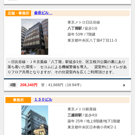
金谷ビル
店舗・事務所
東京メトロ日比谷線
八丁堀駅
/ 徒歩1分
築年 53年 / 7階建
東京都中央区八丁堀4丁目11-3
～日比谷線・ＪＲ京葉線「八丁堀」駅徒歩1分、区立桜川公園の裏にあり
落ち着いた環境～ セコムによる機械警備を導入。 貸室外にトイレがあ
りフロア共用となりますが、その分貸室内を広くご利用頂けます。
4階
208,340円
管：41,668円（18.94坪）
１３０ビル
事務所
東京メトロ銀座線
三越前駅
/ 徒歩4分
築年 25年 / 地上8階建/地下1階建
東京都中央区日本橋小舟町2-1