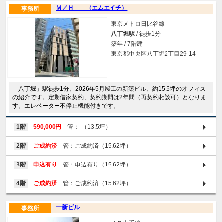
Ｍ／Ｈ （エムエイチ）
事務所
東京メトロ日比谷線
八丁堀駅
/ 徒歩1分
築年 / 7階建
東京都中央区八丁堀2丁目29-14
「八丁堀」駅徒歩1分、2026年5月竣工の新築ビル、約15.6坪のオフィス
の紹介です。定期借家契約、契約期間は2年間（再契約相談可）となりま
す。エレベーター不停止機能付きです。
1階
590,000円
管：-（13.5坪）
2階
ご成約済
管：ご成約済（15.62坪）
3階
申込有り
管：申込有り（15.62坪）
4階
ご成約済
管：ご成約済（15.62坪）
一新ビル
事務所