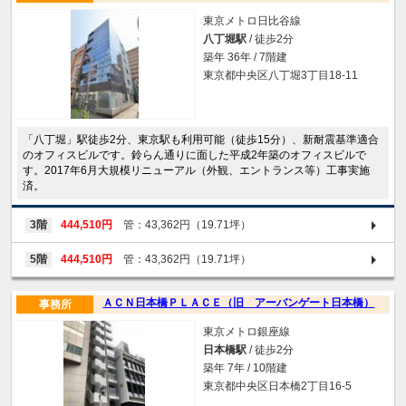
東京メトロ日比谷線
八丁堀駅
/ 徒歩2分
築年 36年 / 7階建
東京都中央区八丁堀3丁目18-11
「八丁堀」駅徒歩2分、東京駅も利用可能（徒歩15分）、新耐震基準適合
のオフィスビルです。鈴らん通りに面した平成2年築のオフィスビルで
す。2017年6月大規模リニューアル（外観、エントランス等）工事実施
済。
3階
444,510円
管：43,362円（19.71坪）
5階
444,510円
管：43,362円（19.71坪）
ＡＣＮ日本橋ＰＬＡＣＥ（旧 アーバンゲート日本橋）
事務所
東京メトロ銀座線
日本橋駅
/ 徒歩2分
築年 7年 / 10階建
東京都中央区日本橋2丁目16-5