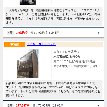
「人形町」駅徒歩5分、複数路線利用可能なオフィスビル、1フロア1テナ
ント！エレベーターは無し階段の4階となります。（平面図のEVは小荷物
用昇降機です）トイレは共用部に2階・3階は男性用、4階が女性用となり
ます。
4階
ご成約済
管：ご成約済（19.4坪）
ＧＥＭＩＮＩ－ＯＮＥ
事務所
東京メトロ半蔵門線
水天宮前駅
/ 徒歩5分
築年 36年 / 地上5階建/地下2階建
東京都中央区日本橋蛎殻町1丁目9-5
徒歩10分圏内で３駅４路線利用可能、平成築の新耐震基準適合ビルで
す。ビルには機械警備が導入済、室内の床の仕様はＯＡフロア対応となっ
ています。トイレは室外（隔階男女別）にある為、その分貸室内を広くお
使い頂けます。
1階
277,547円
管：71,957円（18.69坪）