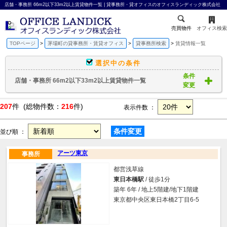
店舗・事務所 66m2以下33m2以上賃貸物件一覧 | 貸事務所・貸オフィスのオフィスランディック株式会社
売買物件
オフィス検索
TOPページ
茅場町の貸事務所・賃貸オフィス
貸事務所検索
賃貸情報一覧
選択中の条件
条件
店舗・事務所 66m2以下33m2以上賃貸物件一覧
変更
207
件 (総物件数：
216
件)
表示件数 ：
条件変更
並び順 ：
アーツ東京
事務所
都営浅草線
東日本橋駅
/ 徒歩1分
築年 6年 / 地上5階建/地下1階建
東京都中央区東日本橋2丁目6-5