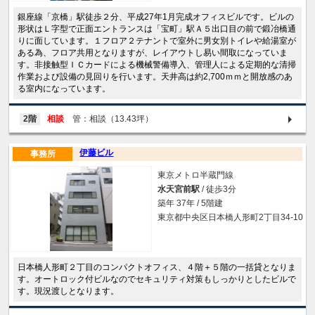
銀座線「京橋」駅徒歩２分、平成27年1月完成オフィスビルです。ビルの
形状はＬ字型で正面エントランスは「宝町」駅Ａ５出口目の前で鍛冶橋通
りに面しています。１フロア２テナントで室外に男女別トイレや給湯室が
ある為、フロア共用となりますが、レイアウトし易い間取になっていま
す。非接触型ＩＣカードによる機械警備導入、管理人による定期的な清掃
作業および設備の見回りを行います。天井高は約2,700ｍｍと開放感のあ
る室内になっています。
2階
相談
管：相談（13.43坪）
伊藤ビル
事務所
東京メトロ半蔵門線
水天宮前駅
/ 徒歩3分
築年 37年 / 5階建
東京都中央区日本橋人形町2丁目34-10
日本橋人形町２丁目のコンパクトオフィス、４階＋５階の一括貸となりま
す。オートロック付ビルなのでセキュリティ対策もしっかりとしたビルで
す。現況渡しとなります。