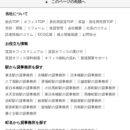
このページの先頭へ
当社について
総合TOP
オフィスTOP
居住用賃貸TOP
収益・居住用売買TOP
売却・買取
リフォーム
賃貸管理
会社概要
社長のコラム
読者投稿のコラム
ECO広場
個人情報保護
お問合せ
お役立ち情報
賃貸オフィスマニュアル
賃貸オフィスの選び方
賃貸オフィス賃料相場
オフィス移転の流れ
新規開業サポート
駅から貸事務所を探す
東京駅の貸事務所
京橋駅の貸事務所
日本橋駅の貸事務所
八丁堀駅の貸事務所
茅場町駅の貸事務所
三越前駅の貸事務所
新日本橋駅の貸事務所
小伝馬町駅の貸事務所
人形町駅の貸事務所
水天宮前駅の貸事務所
東日本橋駅の貸事務所
馬喰町駅の貸事務所
浜町駅の貸事務所
銀座駅の貸事務所
東銀座駅の貸事務所
新富町駅の貸事務所
築地駅の貸事務所
月島駅の貸事務所
勝どき駅の貸事務所
町名から貸事務所を探す