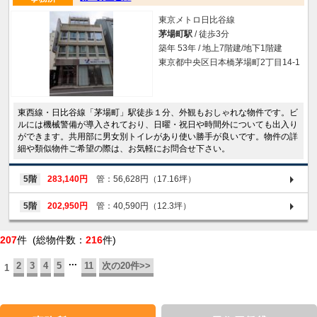
東京メトロ日比谷線
茅場町駅
/ 徒歩3分
築年 53年 / 地上7階建/地下1階建
東京都中央区日本橋茅場町2丁目14-1
東西線・日比谷線「茅場町」駅徒歩１分、外観もおしゃれな物件です。ビ
ルには機械警備が導入されており、日曜・祝日や時間外についても出入り
ができます。共用部に男女別トイレがあり使い勝手が良いです。物件の詳
細や類似物件ご希望の際は、お気軽にお問合せ下さい。
5階
283,140円
管：56,628円（17.16坪）
5階
202,950円
管：40,590円（12.3坪）
207
件 (総物件数：
216
件)
...
2
3
4
5
11
次の20件>>
1