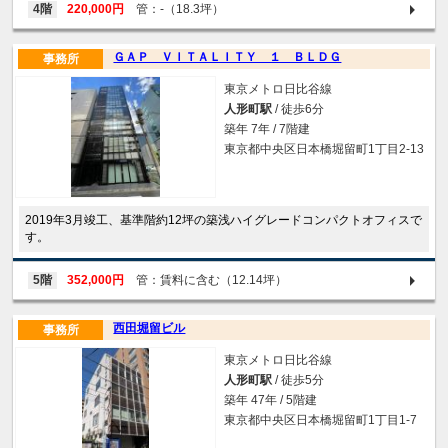
4階
220,000円
管：-（18.3坪）
ＧＡＰ ＶＩＴＡＬＩＴＹ １ ＢＬＤＧ
事務所
東京メトロ日比谷線
人形町駅
/ 徒歩6分
築年 7年 / 7階建
東京都中央区日本橋堀留町1丁目2-13
2019年3月竣工、基準階約12坪の築浅ハイグレードコンパクトオフィスで
す。
5階
352,000円
管：賃料に含む（12.14坪）
西田堀留ビル
事務所
東京メトロ日比谷線
人形町駅
/ 徒歩5分
築年 47年 / 5階建
東京都中央区日本橋堀留町1丁目1-7