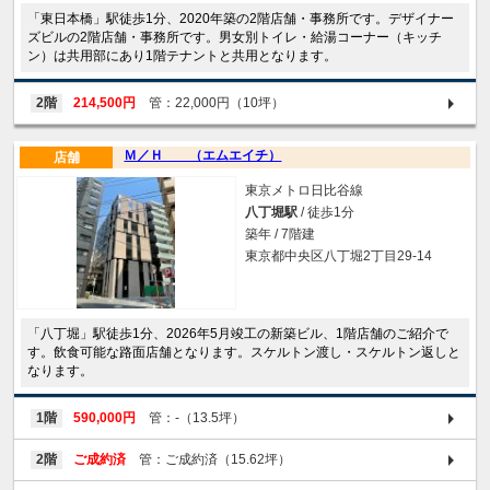
「東日本橋」駅徒歩1分、2020年築の2階店舗・事務所です。デザイナー
ズビルの2階店舗・事務所です。男女別トイレ・給湯コーナー（キッチ
ン）は共用部にあり1階テナントと共用となります。
2階
214,500円
管：22,000円（10坪）
Ｍ／Ｈ （エムエイチ）
店舗
東京メトロ日比谷線
八丁堀駅
/ 徒歩1分
築年 / 7階建
東京都中央区八丁堀2丁目29-14
「八丁堀」駅徒歩1分、2026年5月竣工の新築ビル、1階店舗のご紹介で
す。飲食可能な路面店舗となります。スケルトン渡し・スケルトン返しと
なります。
1階
590,000円
管：-（13.5坪）
2階
ご成約済
管：ご成約済（15.62坪）