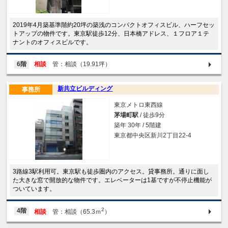
2019年4月築基準階約20坪の築浅のコンパクトオフィスビル、ハーフセッ
トアップの物件です。東京駅徒歩12分、日本橋アドレス、１フロア１テ
ナントのオフィスビルです。
6階
相談
管：相談（19.91坪）
新共立ビルディング
事務所
東京メトロ東西線
茅場町駅
/ 徒歩9分
築年 30年 / 5階建
東京都中央区新川2丁目22-4
3路線3駅利用可。東京駅も徒歩圏内のアクセス。貸事務所。通りに面し
た大きな窓で開放的な物件です。エレベーターは1基ですが不停止機能が
ついています。
2
4階
相談
管：相談（65.3ｍ
）