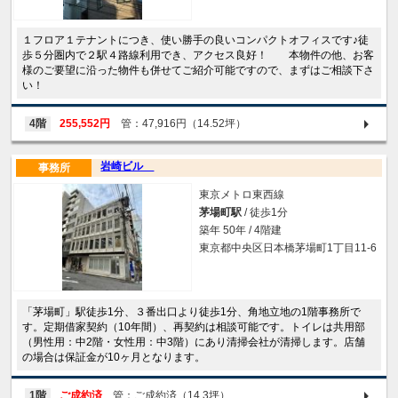
１フロア１テナントにつき、使い勝手の良いコンパクトオフィスです♪徒
歩５分圏内で２駅４路線利用でき、アクセス良好！ 本物件の他、お客
様のご要望に沿った物件も併せてご紹介可能ですので、まずはご相談下さ
い！
4階
255,552円
管：47,916円（14.52坪）
岩崎ビル
事務所
東京メトロ東西線
茅場町駅
/ 徒歩1分
築年 50年 / 4階建
東京都中央区日本橋茅場町1丁目11-6
「茅場町」駅徒歩1分、３番出口より徒歩1分、角地立地の1階事務所で
す。定期借家契約（10年間）、再契約は相談可能です。トイレは共用部
（男性用：中2階・女性用：中3階）にあり清掃会社が清掃します。店舗
の場合は保証金が10ヶ月となります。
1階
ご成約済
管：ご成約済（14.3坪）