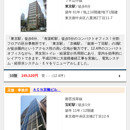
ＪＲ山手線
東京駅
/ 徒歩6分
築年 61年 / 地上10階建/地下1階建
東京都中央区八重洲2丁目11-7
「東京駅」徒歩6分、「有楽町駅」徒歩5分のコンパクトオフィス！分割
フロアの区分事務所です。「東京駅」「京橋駅」「銀座一丁目駅」の3駅
が徒歩圏内というアクセス性の高い立地が魅力です。12.4坪のコンパクト
オフィスながら、男女別トイレ・給湯室が共用部にあり、室内を効率的に
レイアウトできます。平成22年に大規模修繕工事を実施し、電気システ
ム・給排水システム・ＥＶをリニューアルしました。
10階
245,520円
管：-（12.4坪）
ＡＣＮ京橋ビル
店舗・事務所
都営浅草線
宝町駅
/ 徒歩1分
築年 11年 / 12階建
東京都中央区京橋2丁目12-9