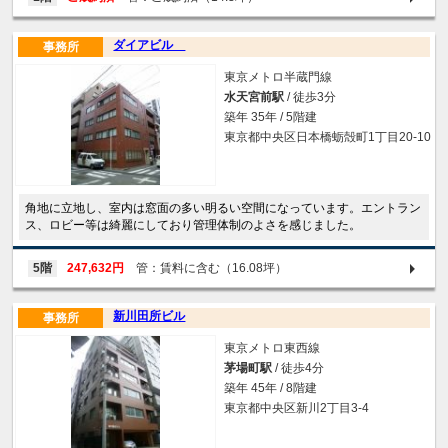
ダイアビル
事務所
東京メトロ半蔵門線
水天宮前駅
/ 徒歩3分
築年 35年 / 5階建
東京都中央区日本橋蛎殻町1丁目20-10
角地に立地し、室内は窓面の多い明るい空間になっています。エントラン
ス、ロビー等は綺麗にしており管理体制のよさを感じました。
5階
247,632円
管：賃料に含む（16.08坪）
新川田所ビル
事務所
東京メトロ東西線
茅場町駅
/ 徒歩4分
築年 45年 / 8階建
東京都中央区新川2丁目3-4