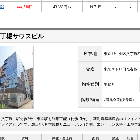
5階
444,510円
43,362円 / -
19.71坪
-
-
八丁堀サウスビル
所在地
東京都中央区八丁堀3丁
交通
東京メトロ日比谷
物件種別
事務所
階数/構造
7階建/S造(鉄骨造)
「八丁堀」駅徒歩2分、東京駅も利用可能（徒歩15分）、新耐震基準適合のオフィス
オフィスビルです。2017年6月大規模リニューアル（外観、エントランス等）工事実
階数
賃料
共益 / 管理費
面積
敷金
礼金