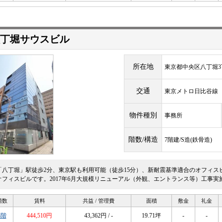
八丁堀サウスビル
所在地
東京都中央区八丁堀3丁
交通
東京メトロ日比谷
物件種別
事務所
階数/構造
7階建/S造(鉄骨造)
「八丁堀」駅徒歩2分、東京駅も利用可能（徒歩15分）、新耐震基準適合のオフィス
オフィスビルです。2017年6月大規模リニューアル（外観、エントランス等）工事実
階数
賃料
共益 / 管理費
面積
敷金
礼金
3階
444,510円
43,362円 / -
19.71坪
-
-