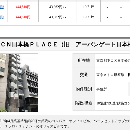
3階
444,510円
43,362円 / -
19.71坪
-
-
5階
444,510円
43,362円 / -
19.71坪
-
-
ＣＮ日本橋ＰＬＡＣＥ（旧 アーバンゲート日本
所在地
東京都中央区日本橋2丁
交通
東京メトロ銀座線
物件種別
事務所
階数/構造
10階建/RC造(鉄筋コ
2019年4月築基準階約20坪の築浅のコンパクトオフィスビル、ハーフセットアップの
ス、１フロア１テナントのオフィスビルです。