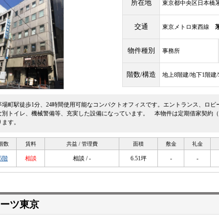
所在地
東京都中央区日本橋茅場
交通
東京メトロ東西線
物件種別
事務所
階数/構造
地上8階建/地下1階建
茅場町駅徒歩1分、24時間使用可能なコンパクトオフィスです。エントランス、ロビ
女別トイレ、機械警備等、充実した設備になっています。 本物件は定期借家契約（
ります。
階数
賃料
共益 / 管理費
面積
敷金
礼金
5階
相談
相談 / -
6.51坪
-
-
ーツ東京