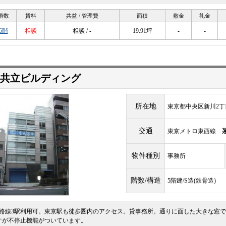
階数
賃料
共益 / 管理費
面積
敷金
礼金
6階
相談
相談 / -
19.91坪
-
-
共立ビルディング
所在地
東京都中央区新川2丁目
交通
東京メトロ東西線
物件種別
事務所
階数/構造
5階建/S造(鉄骨造)
3路線3駅利用可。東京駅も徒歩圏内のアクセス。貸事務所。通りに面した大きな窓で
すが不停止機能がついています。