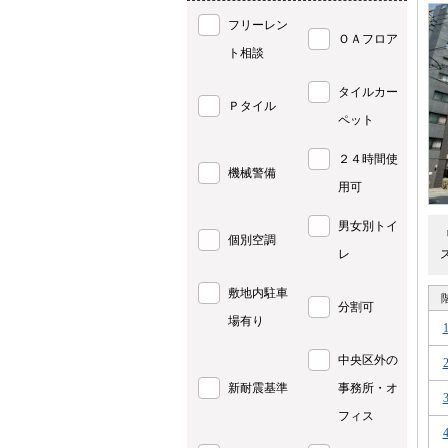
フリーレン
ＯＡフロア
ト相談
タイルカー
Ｐタイル
ペット
２４時間使
機械警備
用可
男女別トイ
個別空調
レ
敷地内駐車
分割可
場有り
中央区外の
新耐震基準
事務所・オ
フィス