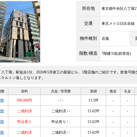
所在地
東京都中央区八丁堀2丁
交通
東京メトロ日比谷
物件種別
店舗
階数/構造
7階建/S造(鉄骨造)
「八丁堀」駅徒歩1分、2026年5月竣工の新築ビル、1階店舗のご紹介です。飲食可
スケルトン返しとなります。
階数
賃料
共益 / 管理費
面積
敷金
礼金
1階
590,000円
- / -
13.5坪
-
-
2階
ご成約済
ご成約済 / -
15.62坪
-
-
3階
申込有り
申込有り / -
15.62坪
-
-
4階
ご成約済
ご成約済 / -
15.62坪
-
-