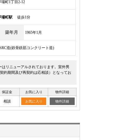
町1丁目2-12
茅場町駅
徒歩1分
築年月
1965年1月
/SRC造(鉄骨鉄筋コンクリート造)
ーはリニューアルされております。室外男
契約期間及び再契約は応相談）となってお
保証金
お気に入り
物件詳細
相談
お気に入り
物件詳細