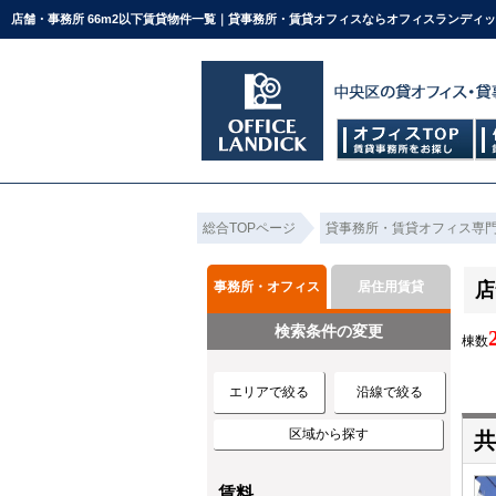
店舗・事務所 66m2以下賃貸物件一覧｜貸事務所・賃貸オフィスならオフィスランディ
総合TOPページ
貸事務所・賃貸オフィス専
事務所・オフィス
居住用賃貸
店
検索条件の変更
棟数
エリアで絞る
沿線で絞る
区域から探す
共
賃料