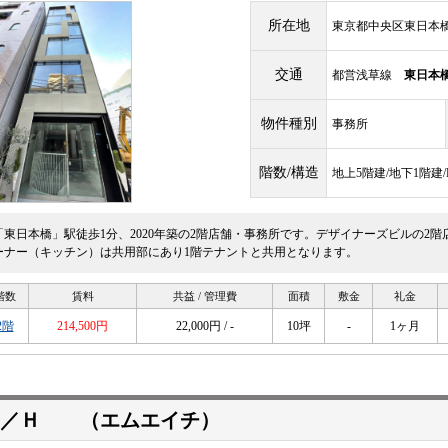
所在地
東京都中央区東日本橋2
交通
都営浅草線
東日本
物件種別
事務所
階数/構造
地上5階建/地下1階建
「東日本橋」駅徒歩1分、2020年築の2階店舗・事務所です。デザイナーズビルの2
ーナー（キッチン）は共用部にあり1階テナントと共用となります。
階数
賃料
共益 / 管理費
面積
敷金
礼金
2階
214,500円
22,000円 / -
10坪
-
1ヶ月
Ｍ／Ｈ （エムエイチ）