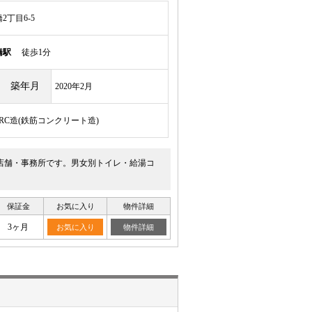
丁目6-5
橋駅
徒歩1分
築年月
2020年2月
/RC造(鉄筋コンクリート造)
階店舗・事務所です。男女別トイレ・給湯コ
保証金
お気に入り
物件詳細
3ヶ月
お気に入り
物件詳細