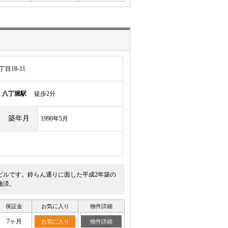
目18-11
線
八丁堀駅
徒歩2分
築年月
1990年5月
ビルです。鈴らん通りに面した平成2年築の
施済。
保証金
お気に入り
物件詳細
7ヶ月
お気に入り
物件詳細