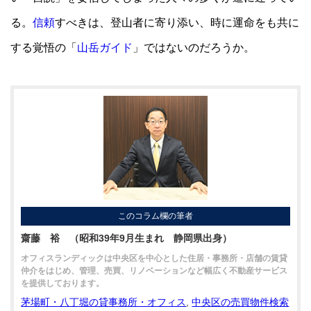
る。
信頼
すべきは、登山者に寄り添い、時に運命をも共に
する覚悟の「
山岳ガイド
」ではないのだろうか。
このコラム欄の筆者
齋藤 裕 （昭和39年9月生まれ 静岡県出身）
オフィスランディックは中央区を中心とした住居・事務所・店舗の賃貸
仲介をはじめ、管理、売買、リノベーションなど幅広く不動産サービス
を提供しております。
茅場町・八丁堀の貸事務所・オフィス
,
中央区の売買物件検索