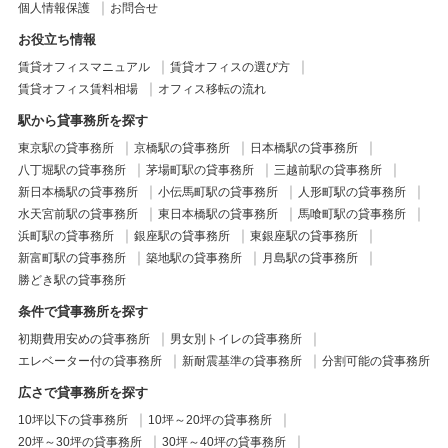
個人情報保護
お問合せ
お役立ち情報
賃貸オフィスマニュアル
賃貸オフィスの選び方
賃貸オフィス賃料相場
オフィス移転の流れ
駅から貸事務所を探す
東京駅の貸事務所
京橋駅の貸事務所
日本橋駅の貸事務所
八丁堀駅の貸事務所
茅場町駅の貸事務所
三越前駅の貸事務所
新日本橋駅の貸事務所
小伝馬町駅の貸事務所
人形町駅の貸事務所
水天宮前駅の貸事務所
東日本橋駅の貸事務所
馬喰町駅の貸事務所
浜町駅の貸事務所
銀座駅の貸事務所
東銀座駅の貸事務所
新富町駅の貸事務所
築地駅の貸事務所
月島駅の貸事務所
勝どき駅の貸事務所
条件で貸事務所を探す
初期費用安めの貸事務所
男女別トイレの貸事務所
エレベーター付の貸事務所
新耐震基準の貸事務所
分割可能の貸事務所
広さで貸事務所を探す
10坪以下の貸事務所
10坪～20坪の貸事務所
20坪～30坪の貸事務所
30坪～40坪の貸事務所