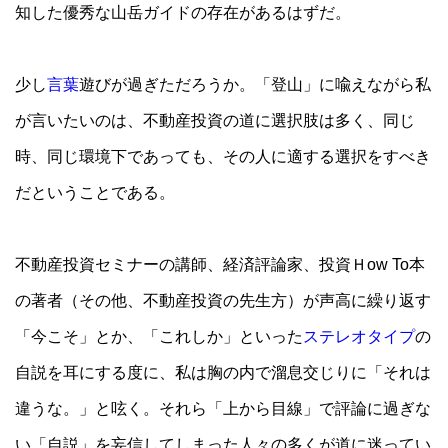
知した優秀な山岳ガイドの存在があるはずだ。
少し
言葉
遊びが過ぎただろうか。「登山」に喩えながら私
が言いたいのは、不動産投資の道に選択肢は多く、同じ
時、同じ環境下であっても、その人に適する選択をすべき
だということである。
不動産投資セミナーの講師、経済評論家、投資Ｈow To本
の著者（その他、不動産投資の先生方）が声高に繰り返す
「今こそ」とか、「これしか」といった
ステレオタイプ
の
自説を耳にする度に、私は胸の内で溜息交じりに「それは
違うな。」と呟く。それら「上から目線」で評論に過ぎな
い「自説」を妄信してしまった人々の多くが道に迷ってい