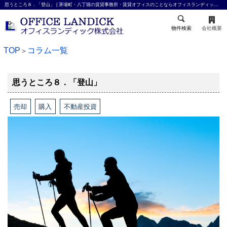
思うところ８．「登山」 | 茅場町・八丁堀の賃貸事務所・賃貸オフィスのことならオフィスランディック株式会社
物件検索
会社概要
TOP
コラム一覧
＞
思うところ８．「登山」
売却
購入
不動産投資