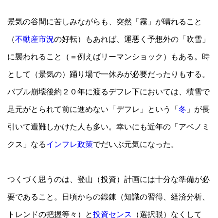
景気の谷間に苦しみながらも、突然「霧」が晴れること
（
不動産市況
の好転）もあれば、運悪く予想外の「吹雪」
に襲われること（＝例えばリーマンショック）もある。時
として（景気の）踊り場で一休みが必要だったりもする。
バブル崩壊後約２０年に渡るデフレ下においては、積雪で
足元がとられて前に進めない「デフレ」という「
冬
」が長
引いて遭難しかけた人も多い。幸いにも近年の「アベノミ
クス」なる
インフレ政策
でだいぶ元気になった。
つくづく思うのは、登山（投資）計画には十分な準備が必
要であること。日頃からの鍛錬（知識の習得、経済分析、
トレンドの把握等々）と
投資センス
（選択眼）なくして