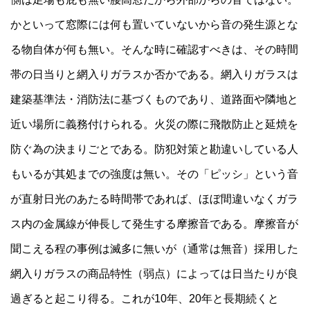
かといって窓際には何も置いていないから音の発生源とな
る物自体が何も無い。そんな時に確認すべきは、その時間
帯の日当りと網入りガラスか否かである。網入りガラスは
建築基準法・消防法に基づくものであり、道路面や隣地と
近い場所に義務付けられる。火災の際に飛散防止と延焼を
防ぐ為の決まりごとである。防犯対策と勘違いしている人
もいるが其処までの強度は無い。その「ピッシ」という音
が直射日光のあたる時間帯であれば、ほぼ間違いなくガラ
ス内の金属線が伸長して発生する摩擦音である。摩擦音が
聞こえる程の事例は滅多に無いが（通常は無音）採用した
網入りガラスの商品特性（弱点）によっては日当たりが良
過ぎると起こり得る。これが10年、20年と長期続くと