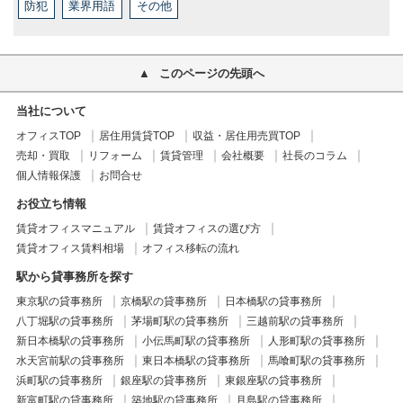
防犯
業界用語
その他
このページの先頭へ
当社について
オフィスTOP
居住用賃貸TOP
収益・居住用売買TOP
売却・買取
リフォーム
賃貸管理
会社概要
社長のコラム
個人情報保護
お問合せ
お役立ち情報
賃貸オフィスマニュアル
賃貸オフィスの選び方
賃貸オフィス賃料相場
オフィス移転の流れ
駅から貸事務所を探す
東京駅の貸事務所
京橋駅の貸事務所
日本橋駅の貸事務所
八丁堀駅の貸事務所
茅場町駅の貸事務所
三越前駅の貸事務所
新日本橋駅の貸事務所
小伝馬町駅の貸事務所
人形町駅の貸事務所
水天宮前駅の貸事務所
東日本橋駅の貸事務所
馬喰町駅の貸事務所
浜町駅の貸事務所
銀座駅の貸事務所
東銀座駅の貸事務所
新富町駅の貸事務所
築地駅の貸事務所
月島駅の貸事務所