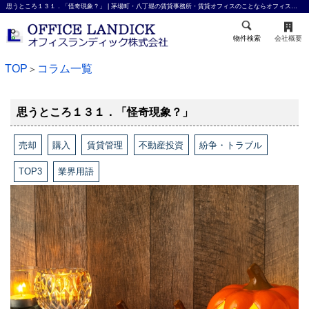
思うところ１３１．「怪奇現象？」 | 茅場町・八丁堀の賃貸事務所・賃貸オフィスのことならオフィスランディック株式会社
物件検索
会社概要
TOP
コラム一覧
＞
思うところ１３１．「怪奇現象？」
売却
購入
賃貸管理
不動産投資
紛争・トラブル
TOP3
業界用語