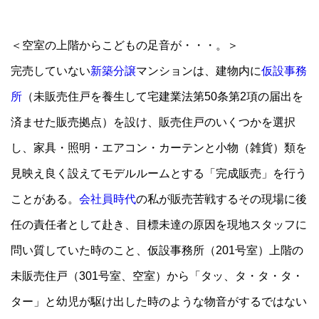
＜空室の上階からこどもの足音が・・・。＞
完売していない
新築分譲
マンションは、建物内に
仮設事務
所
（未販売住戸を養生して宅建業法第50条第2項の届出を
済ませた販売拠点）を設け、販売住戸のいくつかを選択
し、家具・照明・エアコン・カーテンと小物（雑貨）類を
見映え良く設えてモデルルームとする「完成販売」を行う
ことがある。
会社員時代
の私が販売苦戦するその現場に後
任の責任者として赴き、目標未達の原因を現地スタッフに
問い質していた時のこと、仮設事務所（201号室）上階の
未販売住戸（301号室、空室）から「タッ、タ・タ・タ・
ター」と幼児が駆け出した時のような物音がするではない