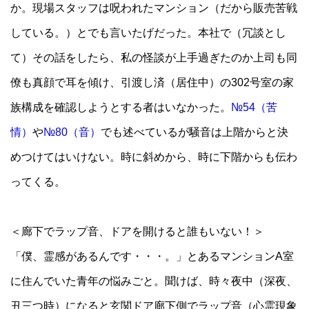
か。現場スタッフは呪われたマンション（だから販売苦戦
している。）とでも言いたげだった。本社で（冗談とし
て）その話をしたら、私の怪談が上手過ぎたのか上司も同
僚も真顔で耳を傾け、引渡し済（居住中）の302号室の家
族構成を確認しようとする者はいなかった。
№54（苦
情）
や
№80（音）
でも述べているが騒音は上階からと決
めつけてはいけない。時に斜めから、時に下階からも伝わ
ってくる。
＜廊下でラップ音、ドアを開けると誰もいない！＞
「僕、霊感があるんです・・・。」とあるマンションA室
に住んでいた青年の悩みごと。聞けば、時々夜中（深夜、
丑三つ時）になると玄関ドア廊下側でラップ音（心霊現象