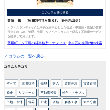
このコラム欄の筆者
齋藤 裕 （昭和39年9月生まれ 静岡県出身）
オフィスランディックは中央区を中心とした住居・事務所・店舗の賃貸
仲介をはじめ、管理、売買、リノベーションなど幅広く不動産サービス
を提供しております。
茅場町・八丁堀の貸事務所・オフィス
,
中央区の売買物件検索
＜ コラムの一覧へ戻る
コラムカテゴリ
すべて
読者投稿
売却
購入
賃貸募集
賃貸管理
税金
リフォーム
不動産投資
紛争・トラブル
借地・底地
境界
戸建
店舗
解体工事
新築分譲