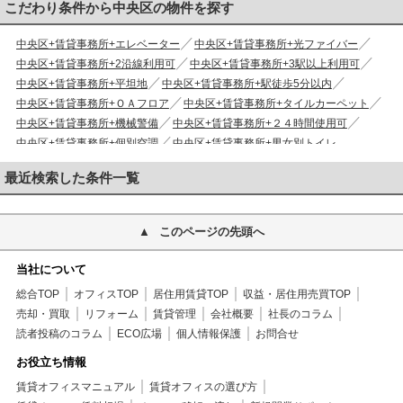
こだわり条件から中央区の物件を探す
中央区+賃貸事務所+エレベーター
中央区+賃貸事務所+光ファイバー
中央区+賃貸事務所+2沿線利用可
中央区+賃貸事務所+3駅以上利用可
中央区+賃貸事務所+平坦地
中央区+賃貸事務所+駅徒歩5分以内
中央区+賃貸事務所+ＯＡフロア
中央区+賃貸事務所+タイルカーペット
中央区+賃貸事務所+機械警備
中央区+賃貸事務所+２４時間使用可
中央区+賃貸事務所+個別空調
中央区+賃貸事務所+男女別トイレ
最近検索した条件一覧
このページの先頭へ
当社について
総合TOP
オフィスTOP
居住用賃貸TOP
収益・居住用売買TOP
売却・買取
リフォーム
賃貸管理
会社概要
社長のコラム
読者投稿のコラム
ECO広場
個人情報保護
お問合せ
お役立ち情報
賃貸オフィスマニュアル
賃貸オフィスの選び方