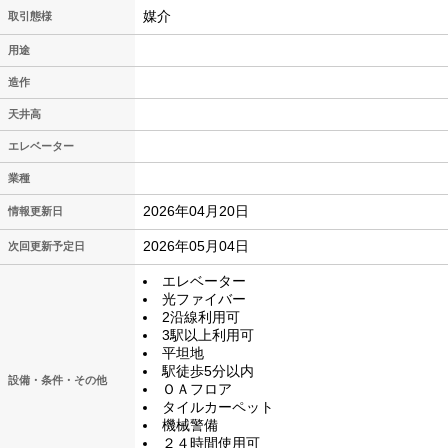
媒介
取引態様
用途
造作
天井高
エレベーター
業種
2026年04月20日
情報更新日
2026年05月04日
次回更新予定日
エレベーター
光ファイバー
2沿線利用可
3駅以上利用可
平坦地
駅徒歩5分以内
設備・条件・その他
ＯＡフロア
タイルカーペット
機械警備
２４時間使用可