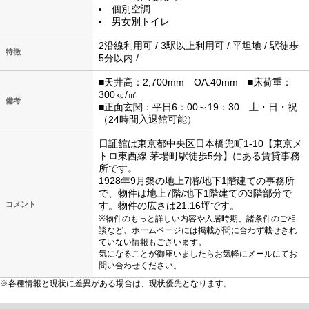
個別空調
男女別トイレ
2沿線利用可 / 3駅以上利用可 / 平坦地 / 駅徒歩
特徴
5分以内 /
■天井高：2,700mm OA:40mm ■床荷重：
300㎏/㎡
備考
■正面玄関：平日6：00～19：30 土・日・祝
（24時間入退館可能）
日証館は東京都中央区日本橋兜町1-10【東京メ
トロ東西線 茅場町駅徒歩5分】にある賃貸事務
所です。
1928年9月築の地上7階/地下1階建ての事務所
で、物件は地上7階/地下1階建ての3階部分で
コメント
す。物件の広さは21.16坪です。
※物件のもっと詳しい内容や入居時期、諸条件のご相
談など、ホームページには掲載が間に合わず載せきれ
ていない情報もございます。
気になることが御座いましたらお気軽にメールにてお
問い合わせください。
※各種情報と現状に差異がある場合は、現状優先となります。