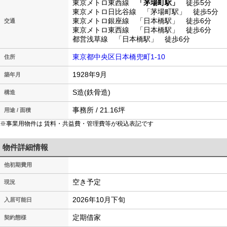
東京メトロ東西線
「茅場町駅」
徒歩5分
東京メトロ日比谷線 「茅場町駅」 徒歩5分
東京メトロ銀座線 「日本橋駅」 徒歩6分
交通
東京メトロ東西線 「日本橋駅」 徒歩6分
都営浅草線 「日本橋駅」 徒歩6分
東京都中央区日本橋兜町1-10
住所
1928年9月
築年月
S造(鉄骨造)
構造
事務所 / 21.16坪
用途 / 面積
※事業用物件は 賃料・共益費・管理費等が税込表記です
物件詳細情報
他初期費用
空き予定
現況
2026年10月下旬
入居可能日
定期借家
契約態様