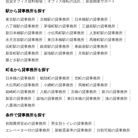
賃貸オフィス賃料相場
オフィス移転の流れ
新規開業サポート
駅から貸事務所を探す
東京駅の貸事務所
京橋駅の貸事務所
日本橋駅の貸事務所
八丁堀駅の貸事務所
茅場町駅の貸事務所
三越前駅の貸事務所
新日本橋駅の貸事務所
小伝馬町駅の貸事務所
人形町駅の貸事務所
水天宮前駅の貸事務所
東日本橋駅の貸事務所
馬喰町駅の貸事務所
浜町駅の貸事務所
銀座駅の貸事務所
東銀座駅の貸事務所
新富町駅の貸事務所
築地駅の貸事務所
月島駅の貸事務所
勝どき駅の貸事務所
町名から貸事務所を探す
日本橋の貸事務所
蛎殻町の貸事務所
兜町の貸事務所
大伝馬町の貸事務所
小網町の貸事務所
馬喰町の貸事務所
箱崎町の貸事務所
入船の貸事務所
京橋の貸事務所
新川の貸事務所
新富の貸事務所
築地の貸事務所
東日本橋の貸事務所
湊の貸事務所
八重洲の貸事務所
条件で貸事務所を探す
初期費用安めの貸事務所
男女別トイレの貸事務所
エレベーター付の貸事務所
新耐震基準の貸事務所
分割可能の貸事務所