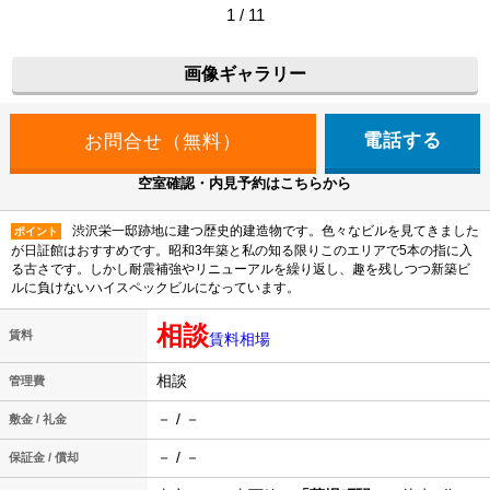
1 / 11
画像ギャラリー
電話する
空室確認・内見予約はこちらから
渋沢栄一邸跡地に建つ歴史的建造物です。色々なビルを見てきました
ポイント
が日証館はおすすめです。昭和3年築と私の知る限りこのエリアで5本の指に入
る古さです。しかし耐震補強やリニューアルを繰り返し、趣を残しつつ新築ビ
ルに負けないハイスペックビルになっています。
相談
賃料
賃料相場
相談
管理費
－ / －
敷金 / 礼金
－ / －
保証金 / 償却