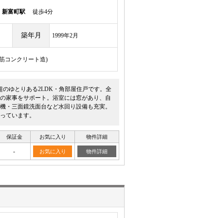
線
新富町駅
徒歩4分
築年月
1999年2月
骨鉄筋コンクリート造)
㎡超のゆとりある2LDK・角部屋住戸です。全
の家事をサポート。浴室には窓があり、自
機・三面鏡洗面台など水回り設備も充実。
っています。
保証金
お気に入り
物件詳細
-
お気に入り
物件詳細