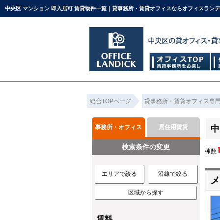
中央区 マンション 即入居可 賃貸物件一覧｜貸事務所・賃貸オフィスならオフィスラン
総合TOPページ
貸事務所・賃貸オフィス専
事務所・オフィス
居住用賃貸
中
検索条件の変更
棟数
エリアで絞る
沿線で絞る
メ
区域から探す
賃料