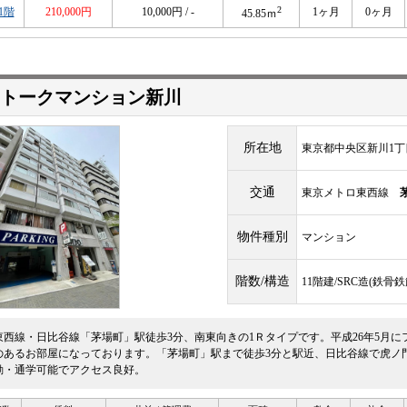
2
1階
210,000円
10,000円 / -
1ヶ月
0ヶ月
45.85ｍ
ストークマンション新川
所在地
東京都中央区新川1丁目
交通
東京メトロ東西線
物件種別
マンション
階数/構造
11階建/SRC造(鉄
東西線・日比谷線「茅場町」駅徒歩3分、南東向きの1Ｒタイプです。平成26年5月
のあるお部屋になっております。「茅場町」駅まで徒歩3分と駅近、日比谷線で虎ノ
勤・通学可能でアクセス良好。