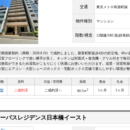
交通
東京メトロ有楽町
物件種別
マンション
階数/構造
12階建/SRC造(鉄
定期借家契約（満期：2028.8.19）で成約しました。新富町駅徒歩4分の好立地。60
居室フローリングで使い勝手が良く、キッチンは対面式＋食洗機・グリル付きで毎日
然換気ができるため湿気がこもりにくく快適にお使いいただけます。追焚・浴室乾燥
全室にエアコン・大型シューズボックス・宅配ボックス完備で暮らしやすい環境が整
階数
賃料
共益 / 管理費
面積
敷金
礼金
2
6階
ご成約済
ご成約済 / -
1ヶ月
1ヶ月
60.5ｍ
ーパスレジデンス日本橋イースト