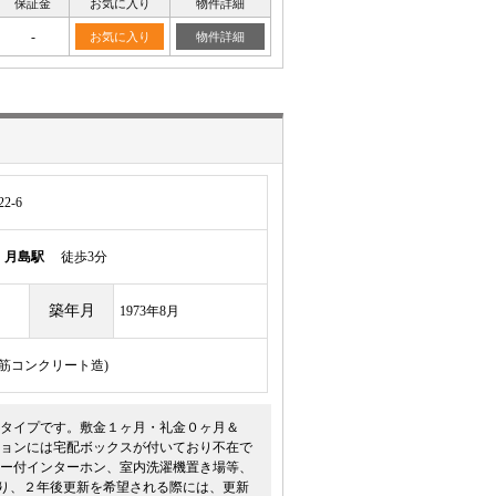
保証金
お気に入り
物件詳細
-
お気に入り
物件詳細
2-6
線
月島駅
徒歩3分
築年月
1973年8月
骨鉄筋コンクリート造)
ムタイプです。敷金１ヶ月・礼金０ヶ月＆
ョンには宅配ボックスが付いており不在で
ー付インターホン、室内洗濯機置き場等、
たり、２年後更新を希望される際には、更新