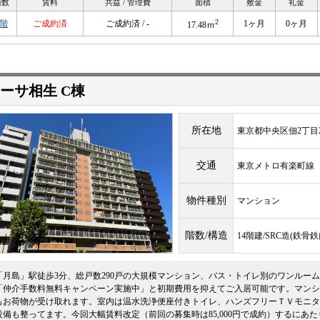
階数
賃料
共益 / 管理費
面積
敷金
礼金
2
8階
ご成約済
ご成約済 / -
1ヶ月
0ヶ月
17.48ｍ
ーサ相生 C棟
所在地
東京都中央区佃2丁目2
交通
東京メトロ有楽町
物件種別
マンション
階数/構造
14階建/SRC造(鉄
「月島」駅徒歩3分、総戸数290戸の大規模マンション、バス・トイレ別のワンルー
「仲介手数料無料キャンペーン実施中」と初期費用を抑えてご入居可能です。マンシ
もお荷物が受け取れます。室内は温水洗浄便座付きトイレ、ハンズフリーＴＶモニタ
設備も整ってます。今回大幅賃料改定（前回の募集時は85,000円で成約）するにあ