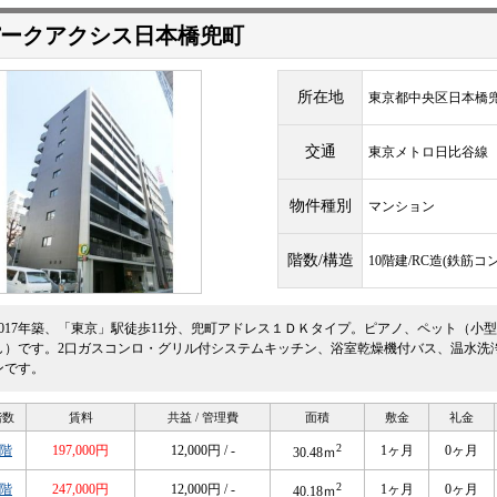
ークアクシス日本橋兜町
所在地
東京都中央区日本橋兜町
交通
東京メトロ日比谷
物件種別
マンション
階数/構造
10階建/RC造(鉄筋コ
2017年築、「東京」駅徒歩11分、兜町アドレス１ＤＫタイプ。ピアノ、ペット（小
し）です。2口ガスコンロ・グリル付システムキッチン、浴室乾燥機付バス、温水洗
ンです。
階数
賃料
共益 / 管理費
面積
敷金
礼金
2
3階
197,000円
12,000円 / -
1ヶ月
0ヶ月
30.48ｍ
2
7階
247,000円
12,000円 / -
1ヶ月
0ヶ月
40.18ｍ