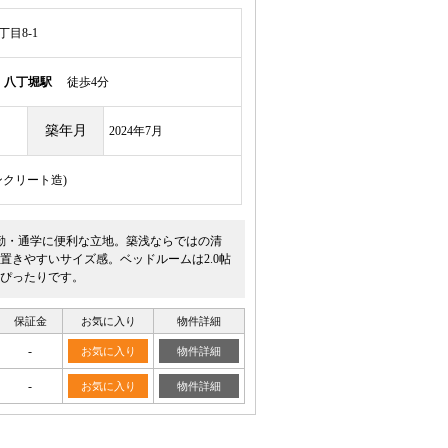
目8-1
線
八丁堀駅
徒歩4分
築年月
2024年7月
ンクリート造)
勤・通学に便利な立地。築浅ならではの清
置きやすいサイズ感。ベッドルームは2.0帖
ぴったりです。
保証金
お気に入り
物件詳細
-
お気に入り
物件詳細
-
お気に入り
物件詳細