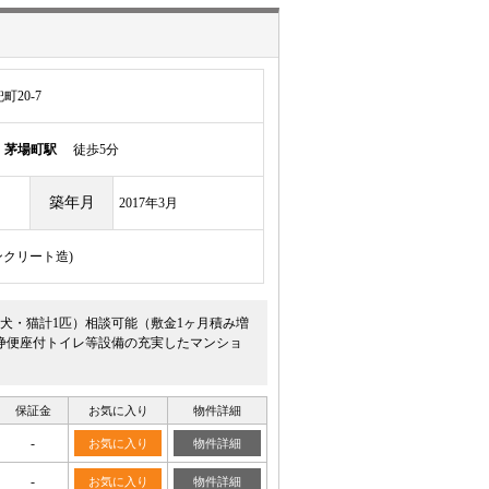
20-7
線
茅場町駅
徒歩5分
築年月
2017年3月
ンクリート造)
型犬・猫計1匹）相談可能（敷金1ヶ月積み増
浄便座付トイレ等設備の充実したマンショ
保証金
お気に入り
物件詳細
-
お気に入り
物件詳細
-
お気に入り
物件詳細