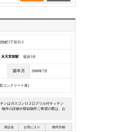
町1丁目35-5
線
水天宮前駅
徒歩1分
築年月
2008年7月
骨鉄筋コンクリート造)
ッチンはガスコンロ２口グリル付キッチン
。物件の詳細や類似物件ご希望の際は、お
保証金
お気に入り
物件詳細