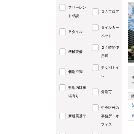
フリーレン
ＯＡフロア
ト相談
タイルカー
Ｐタイル
ペット
２４時間使
機械警備
用可
男女別トイ
個別空調
レ
敷地内駐車
分割可
場有り
中央区外の
新耐震基準
事務所・オ
フィス