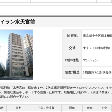
イラン水天宮前
所在地
東京都中央区日本橋蛎殻
交通
東京メトロ半蔵門
物件種別
マンション
階数/構造
14階建/SRC造(鉄
半蔵門線「水天宮前」駅徒歩１分、2路線2駅利用可能オートロックマンション。キ
等、快適な生活をサポートする設備・仕様です。駐輪場は月額500円（別途消費税）
気軽にお問合せ下さい。
階数
賃料
共益 / 管理費
面積
敷金
礼金