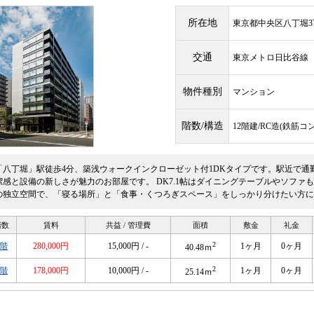
所在地
東京都中央区八丁堀3丁
交通
東京メトロ日比谷
物件種別
マンション
階数/構造
12階建/RC造(鉄筋コ
「八丁堀」駅徒歩4分、築浅ウォークインクローゼット付1DKタイプです。駅近で通
潔感と設備の新しさが魅力のお部屋です。 DK7.1帖はダイニングテーブルやソファも
の独立空間で、「寝る場所」と「食事・くつろぎスペース」をしっかり分けたい方に
階数
賃料
共益 / 管理費
面積
敷金
礼金
2
5階
280,000円
15,000円 / -
1ヶ月
0ヶ月
40.48ｍ
2
9階
178,000円
10,000円 / -
1ヶ月
0ヶ月
25.14ｍ