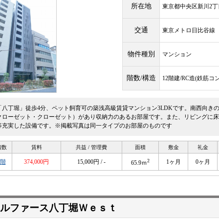
所在地
東京都中央区新川2丁目
交通
東京メトロ日比谷
物件種別
マンション
階数/構造
12階建/RC造(鉄筋コ
「八丁堀」徒歩4分、ペット飼育可の築浅高級賃貸マンション3LDKです。南西向き
クローゼット・クローゼット）があり収納力のあるお部屋です。また、リビングに床
等充実した設備です。※掲載写真は同一タイプのお部屋のものです
階数
賃料
共益 / 管理費
面積
敷金
礼金
2
6階
374,000円
15,000円 / -
1ヶ月
0ヶ月
65.9ｍ
ルファース八丁堀Ｗｅｓｔ