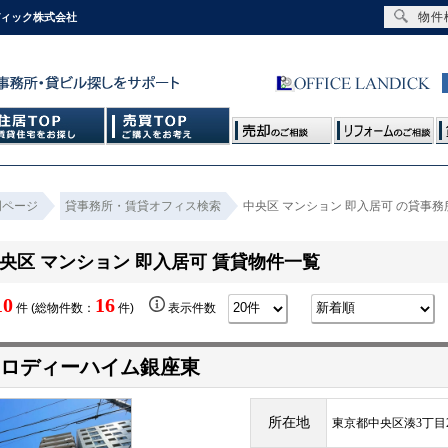
物件
ディック株式会社
門ページ
貸事務所・賃貸オフィス検索
中央区 マンション 即入居可 の貸事
央区 マンション 即入居可 賃貸物件一覧
10
16
件 (総物件数：
件)
表示件数
ロディーハイム銀座東
所在地
東京都中央区湊3丁目2