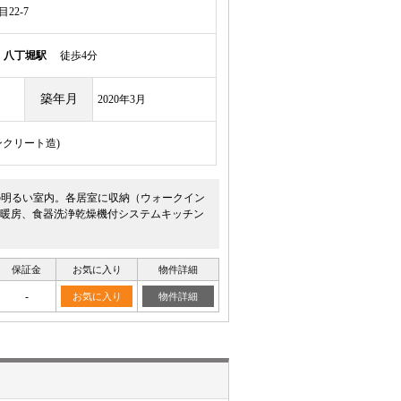
22-7
線
八丁堀駅
徒歩4分
築年月
2020年3月
ンクリート造)
の明るい室内。各居室に収納（ウォークイン
暖房、食器洗浄乾燥機付システムキッチン
保証金
お気に入り
物件詳細
-
お気に入り
物件詳細