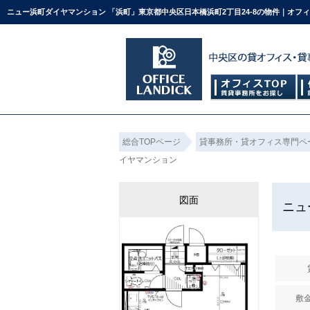
ニュー浜町ダイヤマンション 「浜町」東京都中央区日本橋浜町2丁目24-8の物件｜オフ
総合TOPページ
貸事務所・貸オフィス専門ペ
イヤマンション
図面
ニュ
敷金