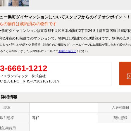
ュー浜町ダイヤマンションについてスタッフからのイチオシポイント！
らの物件は成約済みの物件です
ー浜町ダイヤマンションは東京都中央区日本橋浜町2丁目24-8【都営新宿線 浜町駅
72年2月築の10階建てのマンションで、物件は10階建ての10階部分です。物件の広さは2
のもっと詳しい内容や入居時期、諸条件のご相談など、ホームページには掲載が間に合わず載せき
ることが御座いましたらお気軽にメールにて
お問い合わせ
ください。
3-6661-1212
ィスランディック 株式会社
い合わせNO：RHS-KY2021021001N
件詳細情報
現況
入居可能日
取引態様
専任
契約態様
他初期費用