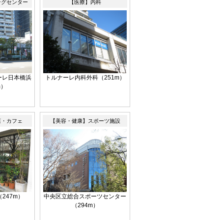
ングセンター
【医療】内科
ーレ日本橋浜
トルナーレ内科外科（251m）
m）
店・カフェ
【美容・健康】スポーツ施設
（247m）
中央区立総合スポーツセンター
（294m）