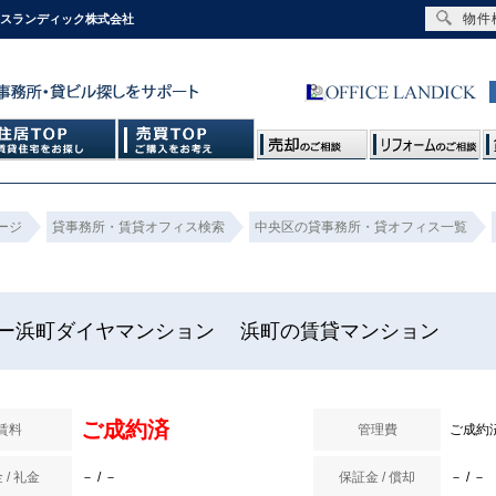
物件
ィスランディック株式会社
ージ
貸事務所・賃貸オフィス検索
中央区の貸事務所・貸オフィス一覧
ー浜町ダイヤマンション 浜町の賃貸マンション
ご成約済
賃料
管理費
ご成約
 / 礼金
－ / －
保証金 / 償却
－ / －