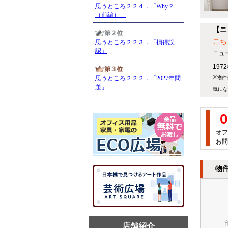
【ニ
こち
ニュ
19
※物件
気にな
0
オフ
お問
物
店舗紹介