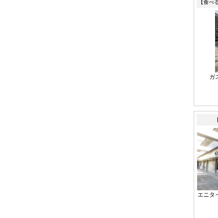
【食べ
ガ
エニタ