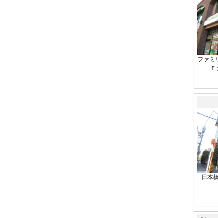
ファミ
Ｆ
日本橋