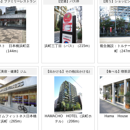
る】ファミリーレストラン
【交通】バス停
【買う】ショッピ
スト 日本橋浜町店
浜町三丁目（バス）（215m）
複合施設：トルナ
（144m）
町（247
【美容・健康】ジム
【出かける】その他(出かける)
【食べる】喫茶
イムフィットネス日本橋
HAMACHO HOTEL（浜町ホ
Hama House
浜町（265m）
テル）（206m）