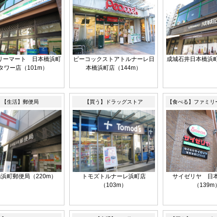
リーマート 日本橋浜町
ピーコックストアトルナーレ日
成城石井日本橋浜町
タワー店（101m）
本橋浜町店（144m）
【生活】郵便局
【買う】ドラッグストア
【食べる】ファミリ
浜町郵便局（220m）
トモズトルナーレ浜町店
サイゼリヤ 日
（103m）
（139m