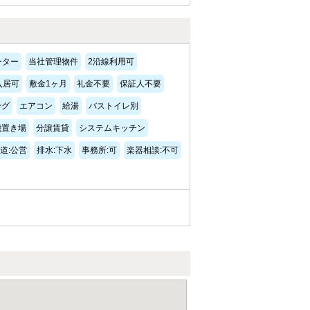
ーター
当社管理物件
2沿線利用可
入居可
敷金1ヶ月
礼金不要
保証人不要
ング
エアコン
給湯
バストイレ別
機置き場
分譲賃貸
システムキッチン
道:公営
排水:下水
事務所:可
楽器相談:不可