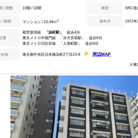
 / 階数
10階 / 10階
構造
SRC造
2
 / 面積
築年月
1972
マンション / 23.49ｍ
都営新宿線
「浜町駅」
徒歩4分
交通
東京メトロ半蔵門線 「水天宮前駅」 徒歩6分
東京メトロ日比谷線 「人形町駅」 徒歩8分
周辺MAP
所在地
東京都中央区日本橋浜町2丁目24-8
※事