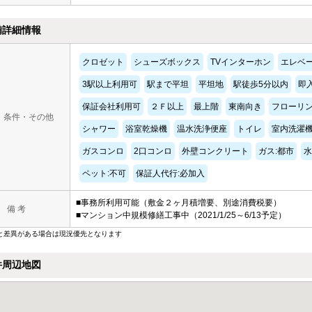
備詳細情報
クロゼット
シューズボックス
TVインターホン
エレベ
3駅以上利用可
駅まで平坦
平坦地
駅徒歩5分以内
即
保証会社利用可
２Ｆ以上
最上階
東南向き
フローリ
・条件・その他
シャワー
浴室乾燥機
温水洗浄便座
トイレ
室内洗濯
ガスコンロ
2口コンロ
外壁コンクリート
ガス:都市
水
ペット:不可
保証人代行:必加入
■事務所利用可能（敷金２ヶ月積増要、別途消費税要）
備 考
■マンション中規模修繕工事中（2021/1/25～6/13予定）
と差異がある場合は現況優先となります
件周辺地図