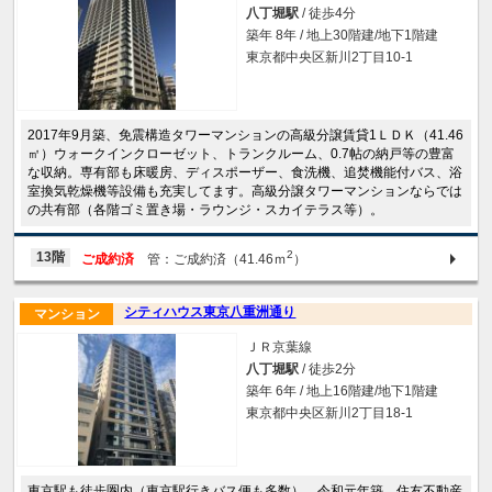
八丁堀駅
/ 徒歩4分
築年 8年 / 地上30階建/地下1階建
東京都中央区新川2丁目10-1
2017年9月築、免震構造タワーマンションの高級分譲賃貸1ＬＤＫ（41.46
㎡）ウォークインクローゼット、トランクルーム、0.7帖の納戸等の豊富
な収納。専有部も床暖房、ディスポーザー、食洗機、追焚機能付バス、浴
室換気乾燥機等設備も充実してます。高級分譲タワーマンションならでは
の共有部（各階ゴミ置き場・ラウンジ・スカイテラス等）。
2
13階
ご成約済
管：ご成約済（41.46ｍ
）
シティハウス東京八重洲通り
マンション
ＪＲ京葉線
八丁堀駅
/ 徒歩2分
築年 6年 / 地上16階建/地下1階建
東京都中央区新川2丁目18-1
東京駅も徒歩圏内（東京駅行きバス便も多数）、令和元年築、住友不動産