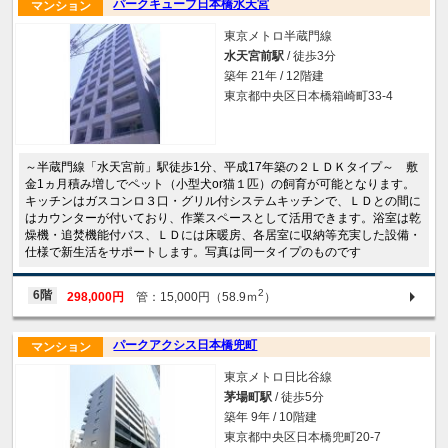
パークキューブ日本橋水天宮
マンション
東京メトロ半蔵門線
水天宮前駅
/ 徒歩3分
築年 21年 / 12階建
東京都中央区日本橋箱崎町33-4
～半蔵門線「水天宮前」駅徒歩1分、平成17年築の２ＬＤＫタイプ～ 敷
金1ヵ月積み増しでペット（小型犬or猫１匹）の飼育が可能となります。
キッチンはガスコンロ３口・グリル付システムキッチンで、ＬＤとの間に
はカウンターが付いており、作業スペースとして活用できます。浴室は乾
燥機・追焚機能付バス、ＬＤには床暖房、各居室に収納等充実した設備・
仕様で新生活をサポートします。写真は同一タイプのものです
2
6階
298,000円
管：15,000円（58.9ｍ
）
パークアクシス日本橋兜町
マンション
東京メトロ日比谷線
茅場町駅
/ 徒歩5分
築年 9年 / 10階建
東京都中央区日本橋兜町20-7