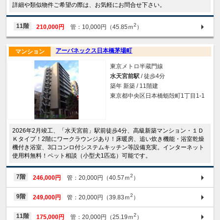
詳細や類似物件ご希望の際は、お気軽にお問合せ下さい。
2
11階
210,000円
管：10,000円（45.85ｍ
）
アーバネックス日本橋茅場町
マンション
東京メトロ半蔵門線
水天宮前駅
/ 徒歩4分
築年 新築 / 11階建
東京都中央区日本橋蛎殻町1丁目1-1
2026年2月竣工、「水天宮前」駅前徒歩4分、高級新築マンション・１Ｄ
Ｋタイプ！2階にワークラウンジあり！床暖房、追い炊き機能・浴室乾燥
機付き浴室、3口コンロ付システムキッチン等設備充実。インターネット
使用料無料！ペット相談（小型犬1匹迄）可能です。
2
7階
246,000円
管：20,000円（40.57ｍ
）
2
9階
249,000円
管：20,000円（39.83ｍ
）
2
11階
175,000円
管：20,000円（25.19ｍ
）