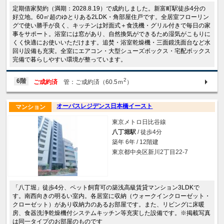
定期借家契約（満期：2028.8.19）で成約しました。新富町駅徒歩4分の
好立地。60㎡超のゆとりある2LDK・角部屋住戸です。全居室フローリン
グで使い勝手が良く、キッチンは対面式＋食洗機・グリル付きで毎日の家
事をサポート。浴室には窓があり、自然換気ができるため湿気がこもりに
くく快適にお使いいただけます。追焚・浴室乾燥機・三面鏡洗面台など水
回り設備も充実。全室にエアコン・大型シューズボックス・宅配ボックス
完備で暮らしやすい環境が整っています。
2
6階
ご成約済
管：ご成約済（60.5ｍ
）
オーパスレジデンス日本橋イースト
マンション
東京メトロ日比谷線
八丁堀駅
/ 徒歩4分
築年 6年 / 12階建
東京都中央区新川2丁目22-7
「八丁堀」徒歩4分、ペット飼育可の築浅高級賃貸マンション3LDKで
す。南西向きの明るい室内。各居室に収納（ウォークインクローゼット・
クローゼット）があり収納力のあるお部屋です。また、リビングに床暖
房、食器洗浄乾燥機付システムキッチン等充実した設備です。※掲載写真
は同一タイプのお部屋のものです