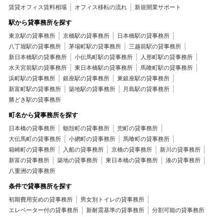
賃貸オフィス賃料相場
オフィス移転の流れ
新規開業サポート
駅から貸事務所を探す
東京駅の貸事務所
京橋駅の貸事務所
日本橋駅の貸事務所
八丁堀駅の貸事務所
茅場町駅の貸事務所
三越前駅の貸事務所
新日本橋駅の貸事務所
小伝馬町駅の貸事務所
人形町駅の貸事務所
水天宮前駅の貸事務所
東日本橋駅の貸事務所
馬喰町駅の貸事務所
浜町駅の貸事務所
銀座駅の貸事務所
東銀座駅の貸事務所
新富町駅の貸事務所
築地駅の貸事務所
月島駅の貸事務所
勝どき駅の貸事務所
町名から貸事務所を探す
日本橋の貸事務所
蛎殻町の貸事務所
兜町の貸事務所
大伝馬町の貸事務所
小網町の貸事務所
馬喰町の貸事務所
箱崎町の貸事務所
入船の貸事務所
京橋の貸事務所
新川の貸事務所
新富の貸事務所
築地の貸事務所
東日本橋の貸事務所
湊の貸事務所
八重洲の貸事務所
条件で貸事務所を探す
初期費用安めの貸事務所
男女別トイレの貸事務所
エレベーター付の貸事務所
新耐震基準の貸事務所
分割可能の貸事務所