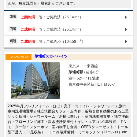
んが、独立洗面台・脱衣所がございます。
2
3階
ご契約済
管：ご契約済（26.14ｍ
）
2
7階
ご成約済
管：ご成約済（26.14ｍ
）
2
8階
ご成約済
管：ご成約済（104.58ｍ
）
茅場町スカイハイツ
マンション
東京メトロ東西線
茅場町駅
/ 徒歩8分
築年 52年 / 11階建
東京都中央区新川1丁目30-7
2025年月フルリフォーム（ほぼ）完了！☆トイレ・シャワールーム別☆
室内洗濯機置場☆独立洗面台リフォーム内容：断熱＆遮音効果のある二重
サッシ採用・シャワールーム（浴槽は無し）・室内洗濯機置場・独立洗面
台・フローリング施工・温水洗浄便座付トイレ・エアコン1基設置・ＴＶ
モニター付インターホン・室内物干し金具・OPENクローゼット・トール
型下足入（11足収納）・ミニ冷蔵庫備付・ミニキッチン（IHコンロ）etc