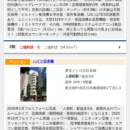
旧分譲のハイグレードマンション2LDK！定期借家契約3年（再契約は原
則として不可）充実の設備にご注目：キッチン（約3.5帖）の天板は天然
石採用・ビルトイン食洗機＆浄水器・造作食器棚、LDにはTES式床暖房
あり、ユニットバスは、大型1418サイズ・保温浴槽＆追焚機能・浴室乾
燥機付・ミストサウナ付、その他、24時間換気システムやエアコン2基設
置済、2面バルコニー（9.15㎡）etc、何と言っても間取りの良さに自信あ
り！（対面式カウンターキッチン・洋室可動間仕切りetc)
2
5階
ご成約済
管：ご成約済（54.51ｍ
）
ハイツ日本橋
マンション
東京メトロ日比谷線
人形町駅
/ 徒歩3分
築年 44年 / 9階建
東京都中央区日本橋堀留町2丁目1-3
2026年1月フルリフォーム完成、「人形町」駅徒歩3分、南西向きのワン
ルームタイプ。定期借家（期間相談・再契約相談可）となります。2020
年10月フルリフォーム実施（シャワー室新設、ミニキッチン交換（ＩＨ
クッキングヒーター・ミニ冷蔵庫付）、洗浄暖房便座付トイレ交換、エア
コン新規交換、照明器具全部設置等）。シャワールームで浴槽は有りませ