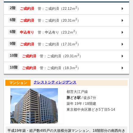
2
2階
ご成約済
管：ご成約済（22.12ｍ
）
2
6階
ご成約済
管：ご成約済（20.31ｍ
）
2
6階
申込有り
管：申込有り（23.2ｍ
）
2
9階
ご成約済
管：ご成約済（17.31ｍ
）
2
10階
ご成約済
管：ご成約済（20.31ｍ
）
2
10階
ご成約済
管：ご成約済（18.3ｍ
）
クレストシティレジデンス
マンション
都営大江戸線
勝どき駅
/ 徒歩7分
築年 19年 / 18階建
東京都中央区勝どき5丁目5-14
平成19年築・総戸数495戸の大規模分譲マンション、18階部分の南西向き