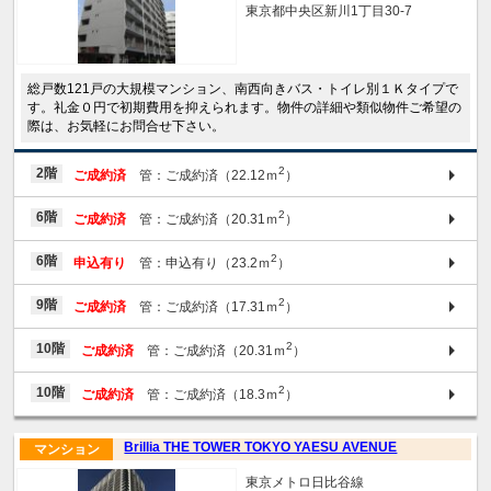
東京都中央区新川1丁目30-7
総戸数121戸の大規模マンション、南西向きバス・トイレ別１Ｋタイプで
す。礼金０円で初期費用を抑えられます。物件の詳細や類似物件ご希望の
際は、お気軽にお問合せ下さい。
2
2階
ご成約済
管：ご成約済（22.12ｍ
）
2
6階
ご成約済
管：ご成約済（20.31ｍ
）
2
6階
申込有り
管：申込有り（23.2ｍ
）
2
9階
ご成約済
管：ご成約済（17.31ｍ
）
2
10階
ご成約済
管：ご成約済（20.31ｍ
）
2
10階
ご成約済
管：ご成約済（18.3ｍ
）
Brillia THE TOWER TOKYO YAESU AVENUE
マンション
東京メトロ日比谷線