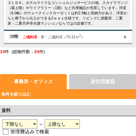
３ＬＤＫ。ホテルライクなコンシェルジュサービスの他、スカイラウンジ
（最上階）やライブラリー（1階）など共用施設が充実しています。洋室
（6.0帖）のウォークインクローゼットは約2.5帖と収納力があり、洋室か
らと廊下から出入ができる2ｗａｙ仕様です。リビングに床暖房、二重
床・二重天井等分譲マンションならではの設備です。
2
18階
ご成約済
管：ご成約済（70.31ｍ
）
14
件 (総物件数：
24
件)
事務所・オフィス
居住用賃貸
条件を絞り込む
賃料
～
管理費込みで検索