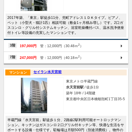
2017年築、「東京」駅徒歩11分、兜町アドレス１ＤＫタイプ。ピアノ、
ペット（小型犬・猫計1匹）相談可能（敷金1ヶ月積み増し）です。2口ガ
スコンロ・グリル付システムキッチン、浴室乾燥機付バス、温水洗浄便座
付トイレ等設備の充実したマンションです。
2
3階
197,000円
管：12,000円（30.48ｍ
）
2
7階
247,000円
管：12,000円（40.18ｍ
）
セイラン水天宮前
マンション
東京メトロ半蔵門線
水天宮前駅
/ 徒歩1分
築年 18年 / 14階建
東京都中央区日本橋蛎殻町1丁目35-5
半蔵門線「水天宮前」駅徒歩１分、2路線2駅利用可能オートロックマン
ション。キッチンはガスコンロ２口グリル付キッチン等、快適な生活をサ
ポートする設備・仕様です。駐輪場は月額500円（別途消費税）。物件の