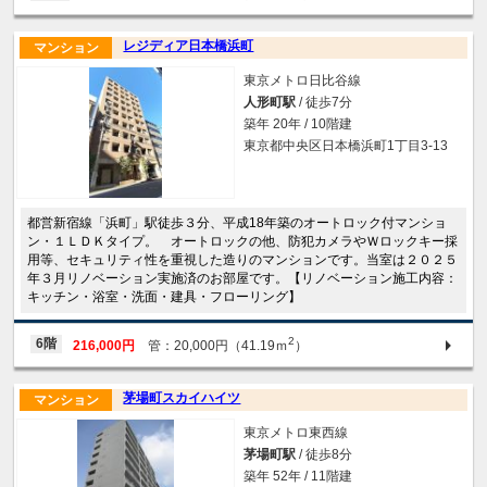
レジディア日本橋浜町
マンション
東京メトロ日比谷線
人形町駅
/ 徒歩7分
築年 20年 / 10階建
東京都中央区日本橋浜町1丁目3-13
都営新宿線「浜町」駅徒歩３分、平成18年築のオートロック付マンショ
ン・１ＬＤＫタイプ。 オートロックの他、防犯カメラやＷロックキー採
用等、セキュリティ性を重視した造りのマンションです。当室は２０２５
年３月リノベーション実施済のお部屋です。【リノベーション施工内容：
キッチン・浴室・洗面・建具・フローリング】
2
6階
216,000円
管：20,000円（41.19ｍ
）
茅場町スカイハイツ
マンション
東京メトロ東西線
茅場町駅
/ 徒歩8分
築年 52年 / 11階建