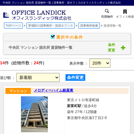
中央区 マンション 脱衣所 賃貸物件一覧 | 貸事務所・貸オフィスのオフィスランディック株式会社
売買物件
オフィス検索
TOPページ
茅場町の貸事務所・賃貸オフィス
貸事務所検索
賃貸情報一覧
選択中の条件
条件
中央区 マンション 脱衣所 賃貸物件一覧
変更
14
件 (総物件数：
24
件)
表示件数 ：
条件変更
並び順 ：
メロディーハイム銀座東
マンション
東京メトロ有楽町線
新富町駅
/ 徒歩4分
築年 27年 / 12階建
東京都中央区湊3丁目2-9