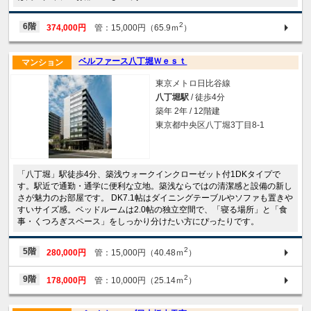
2
6階
374,000円
管：15,000円（65.9ｍ
）
ベルファース八丁堀Ｗｅｓｔ
マンション
東京メトロ日比谷線
八丁堀駅
/ 徒歩4分
築年 2年 / 12階建
東京都中央区八丁堀3丁目8-1
「八丁堀」駅徒歩4分、築浅ウォークインクローゼット付1DKタイプで
す。駅近で通勤・通学に便利な立地。築浅ならではの清潔感と設備の新し
さが魅力のお部屋です。 DK7.1帖はダイニングテーブルやソファも置きや
すいサイズ感。ベッドルームは2.0帖の独立空間で、「寝る場所」と「食
事・くつろぎスペース」をしっかり分けたい方にぴったりです。
2
5階
280,000円
管：15,000円（40.48ｍ
）
2
9階
178,000円
管：10,000円（25.14ｍ
）