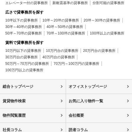
中央区+賃貸マンション+2沿線利用可
エレベーター付の貸事務所
新耐震基準の貸事務所
分割可能の貸事務所
中央区+賃貸マンション+駅まで平坦
中央区+賃貸マンション+平坦地
広さで貸事務所を探す
中央区+賃貸マンション+駅徒歩5分以内
中央区+賃貸マンション+耐震構造
中央区+賃貸マンション+免震構造
10坪以下の貸事務所
10坪～20坪の貸事務所
20坪～30坪の貸事務所
中央区+賃貸マンション+タワー型マンション
30坪～40坪の貸事務所
40坪～50坪の貸事務所
中央区+賃貸マンション+24時間換気システム
50坪～70坪の貸事務所
70坪～100坪の貸事務所
100坪以上の貸事務所
中央区+賃貸マンション+室内洗濯機置き場
賃料で貸事務所を探す
中央区+賃貸マンション+分譲賃貸
10万円以下の貸事務所
10万円台の貸事務所
20万円台の貸事務所
中央区+賃貸マンション+ゲストルーム
30万円台の貸事務所
40万円台の貸事務所
中央区+賃貸マンション+敷金1ヶ月
中央区+賃貸マンション+礼金1ヶ月
50万円～70万円の貸事務所
70万円～100万円の貸事務所
中央区+賃貸マンション+保証会社利用可
100万円以上の貸事務所
中央区+賃貸マンション+２Ｆ以上
中央区+賃貸マンション+タワーマンション
中央区+賃貸マンション+フリーレント相談
総合トップページ
オフィストップページ
賃貸物件検索
お気に入り物件一覧
物件閲覧履歴
会社概要
社長コラム
読者コラム