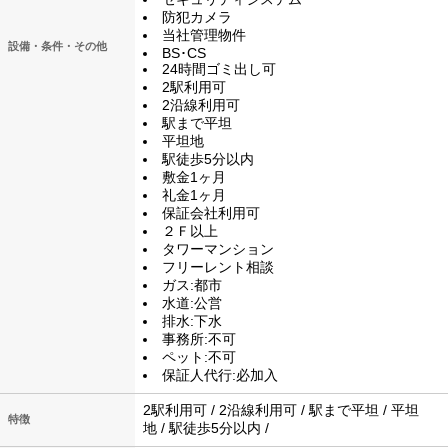
防犯カメラ
当社管理物件
設備・条件・その他
BS･CS
24時間ゴミ出し可
2駅利用可
2沿線利用可
駅まで平坦
平坦地
駅徒歩5分以内
敷金1ヶ月
礼金1ヶ月
保証会社利用可
２Ｆ以上
タワーマンション
フリーレント相談
ガス:都市
水道:公営
排水:下水
事務所:不可
ペット:不可
保証人代行:必加入
2駅利用可 / 2沿線利用可 / 駅まで平坦 / 平坦
特徴
地 / 駅徒歩5分以内 /