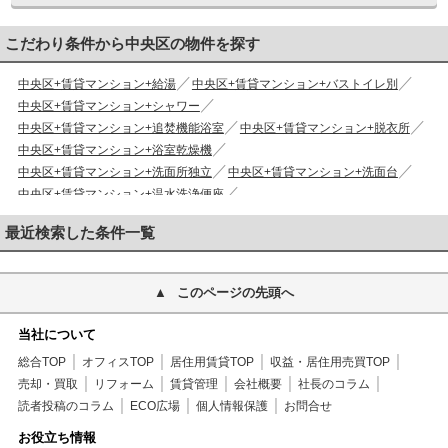
こだわり条件から中央区の物件を探す
中央区+賃貸マンション+給湯
中央区+賃貸マンション+バストイレ別
中央区+賃貸マンション+シャワー
中央区+賃貸マンション+追焚機能浴室
中央区+賃貸マンション+脱衣所
中央区+賃貸マンション+浴室乾燥機
中央区+賃貸マンション+洗面所独立
中央区+賃貸マンション+洗面台
中央区+賃貸マンション+温水洗浄便座
中央区+賃貸マンション+タンクレストイレ
最近検索した条件一覧
中央区+賃貸マンション+洗面所にドア
中央区+賃貸マンション+洗面化粧台
中央区+賃貸マンション+トイレ
中央区+賃貸マンション+洗面所
このページの先頭へ
中央区+賃貸マンション+システムキッチン
中央区+賃貸マンション+対面式キッチン
当社について
中央区+賃貸マンション+ガスコンロ
総合TOP
オフィスTOP
居住用賃貸TOP
収益・居住用売買TOP
中央区+賃貸マンション+3口以上コンロ
売却・買取
リフォーム
賃貸管理
会社概要
社長のコラム
中央区+賃貸マンション+食器洗乾燥機
読者投稿のコラム
ECO広場
個人情報保護
お問合せ
中央区+賃貸マンション+バルコニー
中央区+賃貸マンション+フローリング
お役立ち情報