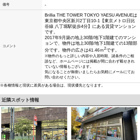
-
備考
Brillia THE TOWER TOKYO YAESU AVENUEは
東京都中央区新川2丁目10-1【東京メトロ日比
谷線 八丁堀駅徒歩4分】にある賃貸マンション
です。
2017年9月築の地上30階/地下1階建てのマンシ
ョンで、物件は地上30階/地下1階建ての13階部
コメント
2
分です。物件の広さは41.46ｍ
です。
※物件のもっと詳しい内容や入居時期、諸条件のご相
談など、ホームページには掲載が間に合わず載せきれ
ていない情報もございます。
気になることが御座いましたらお気軽にメールにてお
問い合わせください。
※各種情報と現状に差異がある場合は、現状優先となります。
近隣スポット情報