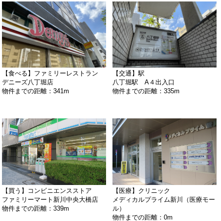
【食べる】ファミリーレストラン
【交通】駅
デニーズ八丁堀店
八丁堀駅 A４出入口
物件までの距離：341m
物件までの距離：335m
【買う】コンビニエンスストア
【医療】クリニック
ファミリーマート新川中央大橋店
メディカルプライム新川（医療モー
物件までの距離：339m
ル）
物件までの距離：0m