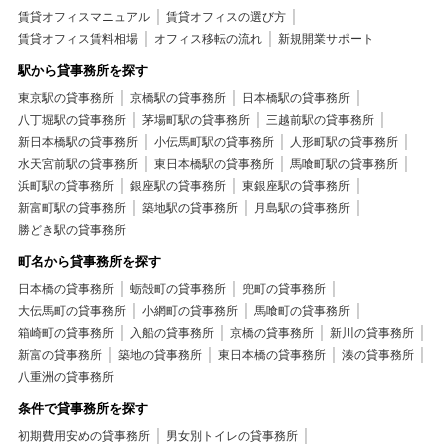
中央区+賃貸マンション+全居室フローリング
賃貸オフィスマニュアル
賃貸オフィスの選び方
中央区+賃貸マンション+エアコン2台
賃貸オフィス賃料相場
オフィス移転の流れ
新規開業サポート
中央区+賃貸マンション+エアコン
駅から貸事務所を探す
中央区+賃貸マンション+シューズボックス
中央区+賃貸マンション+ウォークインクロゼット
東京駅の貸事務所
京橋駅の貸事務所
日本橋駅の貸事務所
中央区+賃貸マンション+トランクルーム
八丁堀駅の貸事務所
茅場町駅の貸事務所
中央区+賃貸マンション+納戸
三越前駅の貸事務所
中央区+賃貸マンション+TVインターホン
新日本橋駅の貸事務所
小伝馬町駅の貸事務所
人形町駅の貸事務所
中央区+賃貸マンション+オートロック
水天宮前駅の貸事務所
東日本橋駅の貸事務所
馬喰町駅の貸事務所
中央区+賃貸マンション+モニタ付オートロック
浜町駅の貸事務所
銀座駅の貸事務所
東銀座駅の貸事務所
中央区+賃貸マンション+エレベーター
新富町駅の貸事務所
築地駅の貸事務所
月島駅の貸事務所
中央区+賃貸マンション+宅配ボックス
勝どき駅の貸事務所
中央区+賃貸マンション+敷地内ごみ置
中央区+賃貸マンション+駐輪場
町名から貸事務所を探す
中央区+賃貸マンション+光ファイバー
中央区+賃貸マンション+CS
日本橋の貸事務所
蛎殻町の貸事務所
兜町の貸事務所
中央区+賃貸マンション+BS
中央区+賃貸マンション+CATV
大伝馬町の貸事務所
小網町の貸事務所
馬喰町の貸事務所
中央区+賃貸マンション+２４時間有人管理
箱崎町の貸事務所
入船の貸事務所
京橋の貸事務所
新川の貸事務所
中央区+賃貸マンション+セキュリティシステム
新富の貸事務所
築地の貸事務所
東日本橋の貸事務所
湊の貸事務所
中央区+賃貸マンション+防犯カメラ
八重洲の貸事務所
中央区+賃貸マンション+当社管理物件
中央区+賃貸マンション+BS･CS
中央区+賃貸マンション+24時間ゴミ出し可
条件で貸事務所を探す
中央区+賃貸マンション+2駅利用可
初期費用安めの貸事務所
男女別トイレの貸事務所