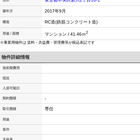
東京都中央区新川2丁目10-1
住所
2017年9月
築年月
RC造(鉄筋コンクリート造)
構造
2
マンション / 41.46ｍ
用途 / 面積
※事業用物件は 賃料・共益費・管理費等が税込表記です
物件詳細情報
他初期費用
現況
入居可能日
-
契約態様
専任
取引態様
用途
造作
天井高