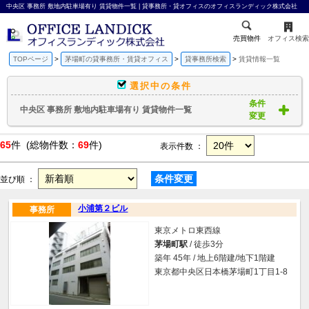
中央区 事務所 敷地内駐車場有り 賃貸物件一覧 | 貸事務所・貸オフィスのオフィスランディック株式会社
売買物件
オフィス検索
TOPページ
茅場町の貸事務所・賃貸オフィス
貸事務所検索
賃貸情報一覧
選択中の条件
条件
中央区 事務所 敷地内駐車場有り 賃貸物件一覧
変更
65
件 (総物件数：
69
件)
表示件数 ：
条件変更
並び順 ：
小浦第２ビル
事務所
東京メトロ東西線
茅場町駅
/ 徒歩3分
築年 45年 / 地上6階建/地下1階建
東京都中央区日本橋茅場町1丁目1-8