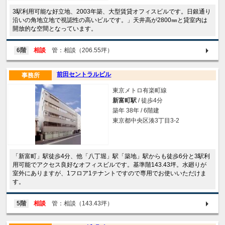
3駅利用可能な好立地、2003年築、大型賃貸オフィスビルです。日銀通り
沿いの角地立地で視認性の高いビルです。」天井高が2800㎜と貸室内は
開放的な空間となっています。
6階
相談
管：相談（206.55坪）
前田セントラルビル
事務所
東京メトロ有楽町線
新富町駅
/ 徒歩4分
築年 38年 / 6階建
東京都中央区湊3丁目3-2
「新富町」駅徒歩4分、他「八丁堀」駅「築地」駅からも徒歩6分と3駅利
用可能でアクセス良好なオフィスビルです。基準階143.43坪。水廻りが
室外にありますが、1フロア1テナントですので専用でお使いいただけま
す。
5階
相談
管：相談（143.43坪）