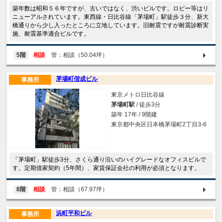
築年数は昭和５６年ですが、古いではなく、渋いビルです。ロビー等はリ
ニューアルされています。東西線・日比谷線「茅場町」駅徒歩３分、新大
橋通りから少し入ったところに立地しています。旧耐震ですが耐震診断実
施、耐震基準適合ビルです。
5階
相談
管：相談（50.04坪）
茅場町偕成ビル
事務所
東京メトロ日比谷線
茅場町駅
/ 徒歩3分
築年 17年 / 9階建
東京都中央区日本橋茅場町2丁目3-6
「茅場町」駅徒歩3分、さくら通り沿いのハイグレードなオフィスビルで
す。定期借家契約（5年間）、家賃保証会社の利用が必須となります。
8階
相談
管：相談（67.97坪）
浜町平和ビル
事務所