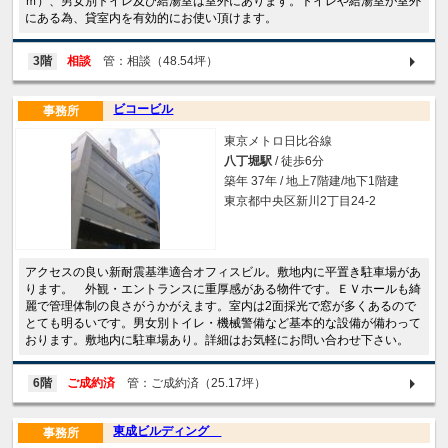
ｍ）、男女別トイレ及び給湯室は室外にあります。トイレや給湯室が室外
にある為、貸室内を有効的にお使い頂けます。
3階
相談
管：相談（48.54坪）
ビコービル
事務所
東京メトロ日比谷線
八丁堀駅
/ 徒歩6分
築年 37年 / 地上7階建/地下1階建
東京都中央区新川2丁目24-2
アクセスの良い新耐震基準適合オフィスビル。敷地内に平置き駐車場があ
ります。 外観・エントランスに重厚感がある物件です。ＥＶホールも綺
麗で管理体制の良さがうかがえます。室内は2面採光で窓が多くあるので
とても明るいです。男女別トイレ・機械警備など基本的な設備が備わって
おります。敷地内に駐車場あり。詳細はお気軽にお問い合わせ下さい。
6階
ご成約済
管：ご成約済（25.17坪）
東成ビルディング
事務所