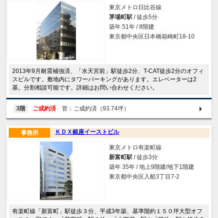
東京メトロ日比谷線
茅場町駅
/ 徒歩5分
築年 51年 / 8階建
東京都中央区日本橋箱崎町18-10
2013年9月耐震補強済、「水天宮前」駅徒歩2分、T-CAT徒歩2分のオフィ
スビルです。敷地内にタワーパーキングがあります。エレベーターは2
基。分割相談可能です。詳細はお問い合わせください。
3階
ご成約済
管：ご成約済（93.74坪）
ＫＤＸ銀座イーストビル
事務所
東京メトロ有楽町線
新富町駅
/ 徒歩3分
築年 35年 / 地上9階建/地下1階建
東京都中央区入船3丁目7-2
有楽町線「新富町」駅徒歩３分、平成3年築、基準階約１５０坪大型オフ