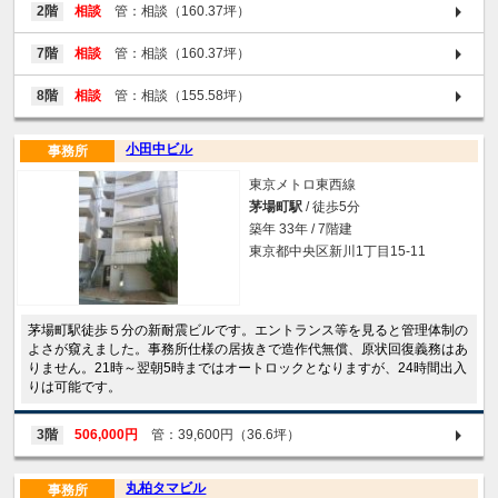
2階
相談
管：相談（160.37坪）
7階
相談
管：相談（160.37坪）
8階
相談
管：相談（155.58坪）
小田中ビル
事務所
東京メトロ東西線
茅場町駅
/ 徒歩5分
築年 33年 / 7階建
東京都中央区新川1丁目15-11
茅場町駅徒歩５分の新耐震ビルです。エントランス等を見ると管理体制の
よさが窺えました。事務所仕様の居抜きで造作代無償、原状回復義務はあ
りません。21時～翌朝5時まではオートロックとなりますが、24時間出入
りは可能です。
3階
506,000円
管：39,600円（36.6坪）
丸柏タマビル
事務所