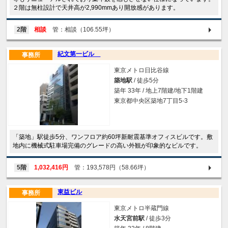
２階は無柱設計で天井高が2,990mmあり開放感があります。
2階
相談
管：相談（106.55坪）
紀文第一ビル
事務所
東京メトロ日比谷線
築地駅
/ 徒歩5分
築年 33年 / 地上7階建/地下1階建
東京都中央区築地7丁目5-3
「築地」駅徒歩5分、ワンフロア約60坪新耐震基準オフィスビルです。敷
地内に機械式駐車場完備のグレードの高い外観が印象的なビルです。
5階
1,032,416円
管：193,578円（58.66坪）
東益ビル
事務所
東京メトロ半蔵門線
水天宮前駅
/ 徒歩3分