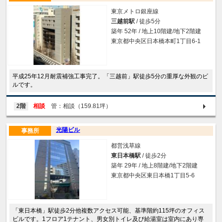
東京メトロ銀座線
三越前駅
/ 徒歩5分
築年 52年 / 地上10階建/地下2階建
東京都中央区日本橋本町1丁目6-1
平成25年12月耐震補強工事完了。「三越前」駅徒歩5分の重厚な外観のビ
ルです。
2階
相談
管：相談（159.81坪）
光陽ビル
事務所
都営浅草線
東日本橋駅
/ 徒歩2分
築年 29年 / 地上8階建/地下2階建
東京都中央区東日本橋1丁目5-6
「東日本橋」駅徒歩2分他複数アクセス可能、基準階約115坪のオフィス
ビルです。1フロア1テナント、男女別トイレ及び給湯室は室内にあり専