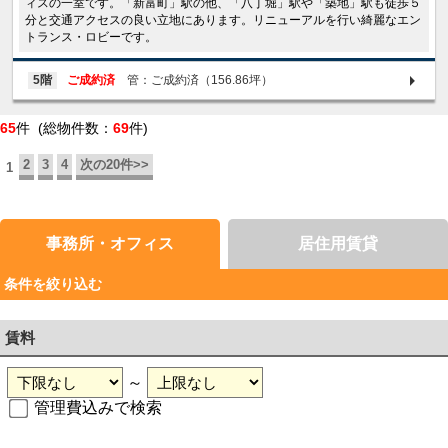
ィスの一室です。「新富町」駅の他、「八丁堀」駅や「築地」駅も徒歩５
分と交通アクセスの良い立地にあります。リニューアルを行い綺麗なエン
トランス・ロビーです。
5階
ご成約済
管：ご成約済（156.86坪）
65
件 (総物件数：
69
件)
2
3
4
次の20件>>
1
事務所・オフィス
居住用賃貸
条件を絞り込む
賃料
～
管理費込みで検索