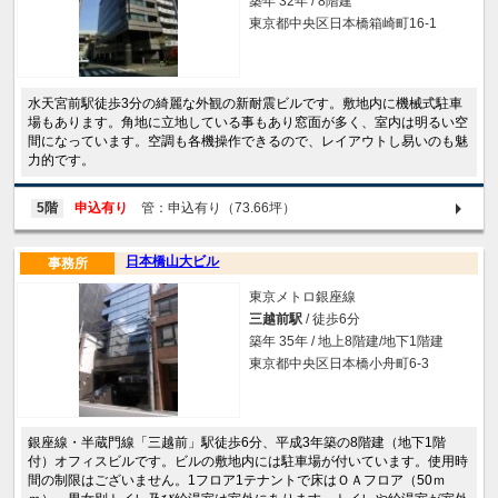
築年 32年 / 8階建
東京都中央区日本橋箱崎町16-1
水天宮前駅徒歩3分の綺麗な外観の新耐震ビルです。敷地内に機械式駐車
場もあります。角地に立地している事もあり窓面が多く、室内は明るい空
間になっています。空調も各機操作できるので、レイアウトし易いのも魅
力的です。
5階
申込有り
管：申込有り（73.66坪）
日本橋山大ビル
事務所
東京メトロ銀座線
三越前駅
/ 徒歩6分
築年 35年 / 地上8階建/地下1階建
東京都中央区日本橋小舟町6-3
銀座線・半蔵門線「三越前」駅徒歩6分、平成3年築の8階建（地下1階
付）オフィスビルです。ビルの敷地内には駐車場が付いています。使用時
間の制限はございません。1フロア1テナントで床はＯＡフロア（50ｍ