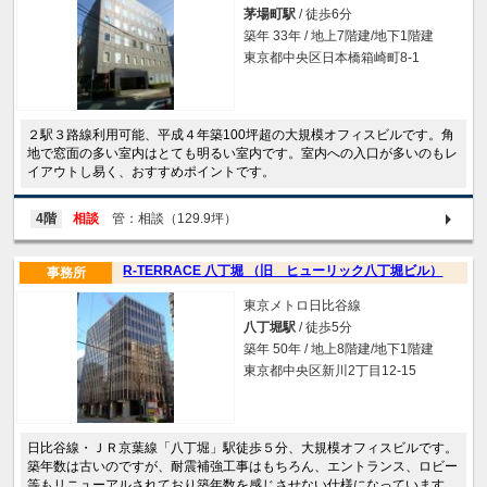
茅場町駅
/ 徒歩6分
築年 33年 / 地上7階建/地下1階建
東京都中央区日本橋箱崎町8-1
２駅３路線利用可能、平成４年築100坪超の大規模オフィスビルです。角
地で窓面の多い室内はとても明るい室内です。室内への入口が多いのもレ
イアウトし易く、おすすめポイントです。
4階
相談
管：相談（129.9坪）
R-TERRACE 八丁堀 （旧 ヒューリック八丁堀ビル）
事務所
東京メトロ日比谷線
八丁堀駅
/ 徒歩5分
築年 50年 / 地上8階建/地下1階建
東京都中央区新川2丁目12-15
日比谷線・ＪＲ京葉線「八丁堀」駅徒歩５分、大規模オフィスビルです。
築年数は古いのですが、耐震補強工事はもちろん、エントランス、ロビー
等もリニューアルされており築年数を感じさせない仕様になっています。