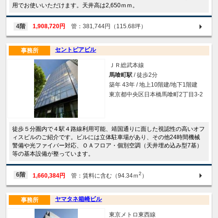
用でお使いいただけます。天井高は2,650ｍｍ。
4階
1,908,720円
管：381,744円（115.68坪）
セントピアビル
事務所
ＪＲ総武本線
馬喰町駅
/ 徒歩2分
築年 43年 / 地上10階建/地下1階建
東京都中央区日本橋馬喰町2丁目3-2
徒歩５分圏内で４駅４路線利用可能、靖国通りに面した視認性の高いオフ
ィスビルのご紹介です。ビルには立体駐車場があり、その他24時間機械
警備や光ファイバー対応、ＯＡフロア・個別空調（天井埋め込み型7基）
等の基本設備が整っています。
2
6階
1,660,384円
管：賃料に含む（94.34ｍ
）
ヤマタネ箱崎ビル
事務所
東京メトロ東西線