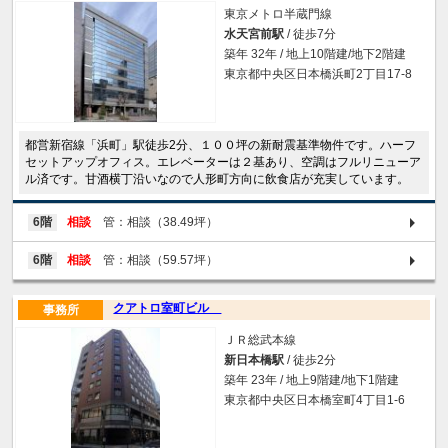
東京メトロ半蔵門線
水天宮前駅
/ 徒歩7分
築年 32年 / 地上10階建/地下2階建
東京都中央区日本橋浜町2丁目17-8
都営新宿線「浜町」駅徒歩2分、１００坪の新耐震基準物件です。ハーフ
セットアップオフィス。エレベーターは２基あり、空調はフルリニューア
ル済です。甘酒横丁沿いなので人形町方向に飲食店が充実しています。
6階
相談
管：相談（38.49坪）
6階
相談
管：相談（59.57坪）
クアトロ室町ビル
事務所
ＪＲ総武本線
新日本橋駅
/ 徒歩2分
築年 23年 / 地上9階建/地下1階建
東京都中央区日本橋室町4丁目1-6