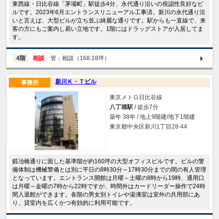
東西線・日比谷線「茅場町」駅徒歩4分、永代通り沿いの視認性良好なビ
ルです。2023年6月エントランスリニューアル工事済。新川の永代通り沿
いと言えば、大型ビルが立ち並ぶ綺麗な通りです。駅からも一直線で、来
客の方にもご案内し易い立地です。1階にはドラッグストアが入居してま
す。
4階
相談
管：相談（168.18坪）
新川Ｋ・Ｔビル
事務所
東京メトロ日比谷線
八丁堀駅
/ 徒歩7分
築年 38年 / 地上9階建/地下1階建
東京都中央区新川1丁目28-44
鍛冶橋通りに面した基準階が約160坪の大型オフィスビルです。ビルの警
備体制は機械警備とは別に平日の8時30分～17時30分までの間の有人管理
となっています。エントランス開館は月曜～土曜の8時から19時、通用口
は月曜～金曜の7時から22時ですが、時間外はカードリーダー操作で24時
間入退館ができます。各階の男女別トイレや湯沸室は室外の共用部にあ
り、貸室内を広くかつ有効的に利用可能です。