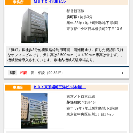
ＭＵＴＯＨ浜町ビル
事務所
都営新宿線
浜町駅
/ 徒歩3分
築年 38年 / 地上8階建/地下1階建
東京都中央区日本橋浜町2丁目13-6
「浜町」駅徒歩3分他複数路線利用可能、清洲橋通りに面した視認性良好
なオフィスビルです。天井高は2,500ｍｍ（ＯＡ70ｍｍ床高は含まず）、
機械警備導入されています。敷地内機械式駐車場あり。
8階
相談
管：相談（99.85坪）
ＫＤＸ東茅場町三洋ビル(本館)
事務所
東京メトロ東西線
茅場町駅
/ 徒歩4分
築年 39年 / 地上9階建/地下1階建
東京都中央区新川1丁目17-25