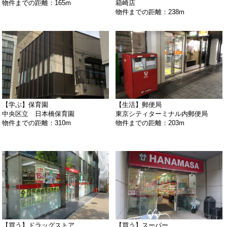
物件までの距離：165m
箱崎店
物件までの距離：238m
【学ぶ】保育園
【生活】郵便局
中央区立 日本橋保育園
東京シティターミナル内郵便局
物件までの距離：310m
物件までの距離：203m
【買う】ドラッグストア
【買う】スーパー