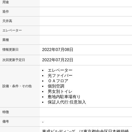
用途
造作
天井高
エレベーター
業種
2022年07月08日
情報更新日
2022年07月22日
次回更新予定日
エレベーター
光ファイバー
ＯＡフロア
個別空調
設備・条件・その他
男女別トイレ
敷地内駐車場有り
保証人代行:任意加入
特徴
-
備考
東成ビルディング は東京都中央区日本橋箱崎