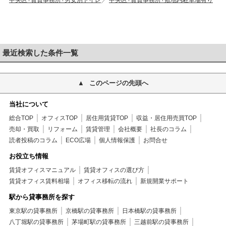
中央区+賃貸事務所+男女別トイレ
中央区+賃貸事務所+敷地内駐車場有り
最近検索した条件一覧
このページの先頭へ
当社について
総合TOP
オフィスTOP
居住用賃貸TOP
収益・居住用売買TOP
売却・買取
リフォーム
賃貸管理
会社概要
社長のコラム
読者投稿のコラム
ECO広場
個人情報保護
お問合せ
お役立ち情報
賃貸オフィスマニュアル
賃貸オフィスの選び方
賃貸オフィス賃料相場
オフィス移転の流れ
新規開業サポート
駅から貸事務所を探す
東京駅の貸事務所
京橋駅の貸事務所
日本橋駅の貸事務所
八丁堀駅の貸事務所
茅場町駅の貸事務所
三越前駅の貸事務所