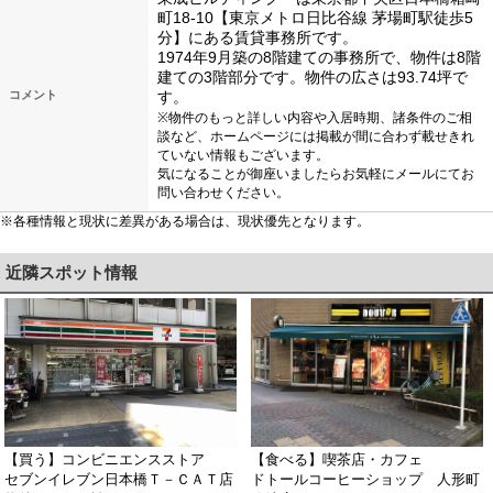
町18-10【東京メトロ日比谷線 茅場町駅徒歩5
分】にある賃貸事務所です。
1974年9月築の8階建ての事務所で、物件は8階
建ての3階部分です。物件の広さは93.74坪で
コメント
す。
※物件のもっと詳しい内容や入居時期、諸条件のご相
談など、ホームページには掲載が間に合わず載せきれ
ていない情報もございます。
気になることが御座いましたらお気軽にメールにてお
問い合わせください。
※各種情報と現状に差異がある場合は、現状優先となります。
近隣スポット情報
【買う】コンビニエンスストア
【食べる】喫茶店・カフェ
セブンイレブン日本橋Ｔ－ＣＡＴ店
ドトールコーヒーショップ 人形町