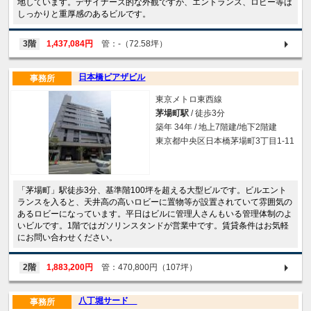
地しています。デザイナーズ的な外観ですが、エントランス、ロビー等は
しっかりと重厚感のあるビルです。
3階
1,437,084円
管：-（72.58坪）
日本橋ピアザビル
事務所
東京メトロ東西線
茅場町駅
/ 徒歩3分
築年 34年 / 地上7階建/地下2階建
東京都中央区日本橋茅場町3丁目1-11
「茅場町」駅徒歩3分、基準階100坪を超える大型ビルです。ビルエント
ランスを入ると、天井高の高いロビーに置物等が設置されていて雰囲気の
あるロビーになっています。平日はビルに管理人さんもいる管理体制のよ
いビルです。1階ではガソリンスタンドが営業中です。賃貸条件はお気軽
にお問い合わせください。
2階
1,883,200円
管：470,800円（107坪）
八丁堀サード
事務所