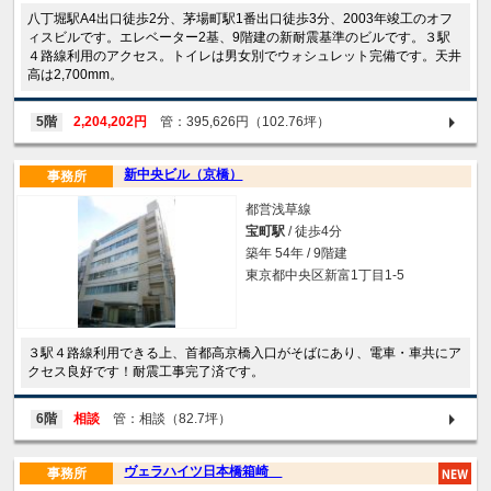
八丁堀駅A4出口徒歩2分、茅場町駅1番出口徒歩3分、2003年竣工のオフ
ィスビルです。エレベーター2基、9階建の新耐震基準のビルです。３駅
４路線利用のアクセス。トイレは男女別でウォシュレット完備です。天井
高は2,700mm。
5階
2,204,202円
管：395,626円（102.76坪）
新中央ビル（京橋）
事務所
都営浅草線
宝町駅
/ 徒歩4分
築年 54年 / 9階建
東京都中央区新富1丁目1-5
３駅４路線利用できる上、首都高京橋入口がそばにあり、電車・車共にア
クセス良好です！耐震工事完了済です。
6階
相談
管：相談（82.7坪）
ヴェラハイツ日本橋箱崎
事務所