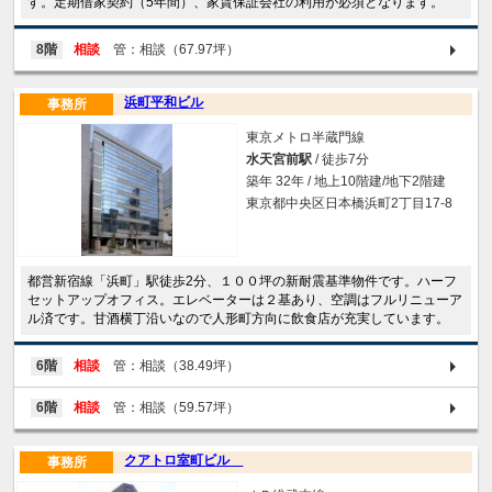
す。定期借家契約（5年間）、家賃保証会社の利用が必須となります。
8階
相談
管：相談（67.97坪）
浜町平和ビル
事務所
東京メトロ半蔵門線
水天宮前駅
/ 徒歩7分
築年 32年 / 地上10階建/地下2階建
東京都中央区日本橋浜町2丁目17-8
都営新宿線「浜町」駅徒歩2分、１００坪の新耐震基準物件です。ハーフ
セットアップオフィス。エレベーターは２基あり、空調はフルリニューア
ル済です。甘酒横丁沿いなので人形町方向に飲食店が充実しています。
6階
相談
管：相談（38.49坪）
6階
相談
管：相談（59.57坪）
クアトロ室町ビル
事務所