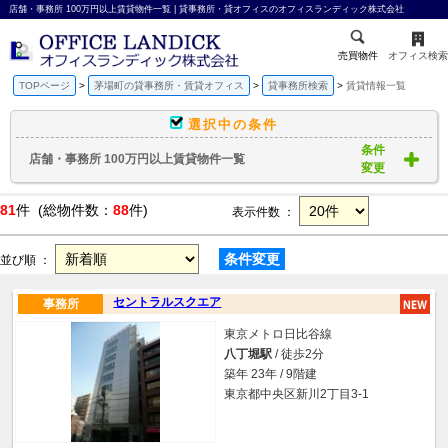
店舗・事務所 100万円以上賃貸物件一覧 | 貸事務所・貸オフィスのオフィスランディック株式会社
売買物件
オフィス検索
TOPページ
茅場町の貸事務所・賃貸オフィス
貸事務所検索
賃貸情報一覧
選択中の条件
条件
店舗・事務所 100万円以上賃貸物件一覧
変更
81
件 (総物件数：
88
件)
表示件数 ：
条件変更
並び順 ：
セントラルスクエア
事務所
東京メトロ日比谷線
八丁堀駅
/ 徒歩2分
築年 23年 / 9階建
東京都中央区新川2丁目3-1