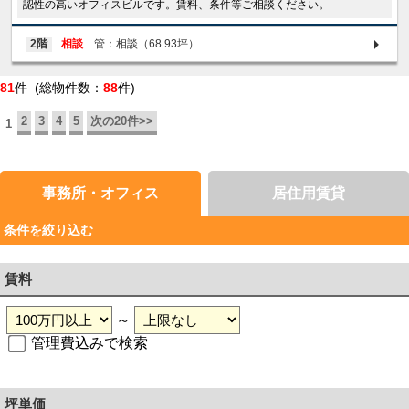
認性の高いオフィスビルです。賃料、条件等ご相談ください。
2階
相談
管：相談（68.93坪）
81
件 (総物件数：
88
件)
2
3
4
5
次の20件>>
1
事務所・オフィス
居住用賃貸
条件を絞り込む
賃料
～
管理費込みで検索
坪単価