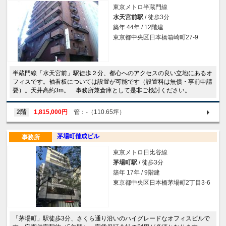
東京メトロ半蔵門線
水天宮前駅
/ 徒歩3分
築年 44年 / 12階建
東京都中央区日本橋箱崎町27-9
半蔵門線「水天宮前」駅徒歩２分、都心へのアクセスの良い立地にあるオ
フィスです。袖看板については設置が可能です（設置料は無償・事前申請
要）。天井高約3m。 事務所兼倉庫として是非ご検討ください。
2階
1,815,000円
管：-（110.65坪）
茅場町偕成ビル
事務所
東京メトロ日比谷線
茅場町駅
/ 徒歩3分
築年 17年 / 9階建
東京都中央区日本橋茅場町2丁目3-6
「茅場町」駅徒歩3分、さくら通り沿いのハイグレードなオフィスビルで