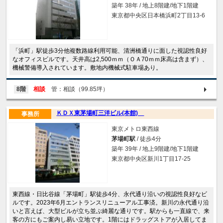
築年 38年 / 地上8階建/地下1階建
東京都中央区日本橋浜町2丁目13-6
「浜町」駅徒歩3分他複数路線利用可能、清洲橋通りに面した視認性良好
なオフィスビルです。天井高は2,500ｍｍ（ＯＡ70ｍｍ床高は含まず）、
機械警備導入されています。敷地内機械式駐車場あり。
8階
相談
管：相談（99.85坪）
ＫＤＸ東茅場町三洋ビル(本館)
事務所
東京メトロ東西線
茅場町駅
/ 徒歩4分
築年 39年 / 地上9階建/地下1階建
東京都中央区新川1丁目17-25
東西線・日比谷線「茅場町」駅徒歩4分、永代通り沿いの視認性良好なビ
ルです。2023年6月エントランスリニューアル工事済。新川の永代通り沿
いと言えば、大型ビルが立ち並ぶ綺麗な通りです。駅からも一直線で、来
客の方にもご案内し易い立地です。1階にはドラッグストアが入居してま