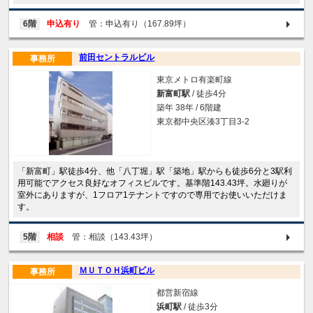
6階
申込有り
管：申込有り（167.89坪）
前田セントラルビル
事務所
東京メトロ有楽町線
新富町駅
/ 徒歩4分
築年 38年 / 6階建
東京都中央区湊3丁目3-2
「新富町」駅徒歩4分、他「八丁堀」駅「築地」駅からも徒歩6分と3駅利
用可能でアクセス良好なオフィスビルです。基準階143.43坪。水廻りが
室外にありますが、1フロア1テナントですので専用でお使いいただけま
す。
5階
相談
管：相談（143.43坪）
ＭＵＴＯＨ浜町ビル
事務所
都営新宿線
浜町駅
/ 徒歩3分