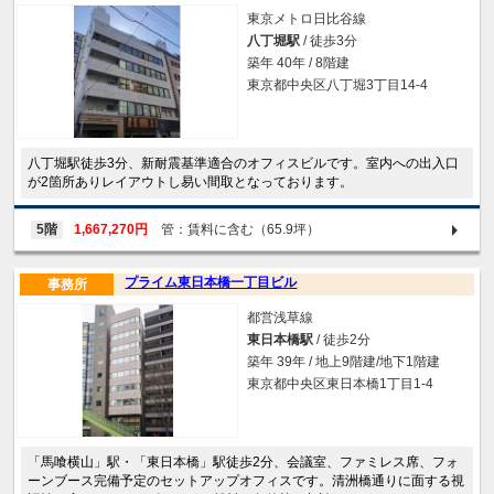
東京メトロ日比谷線
八丁堀駅
/ 徒歩3分
築年 40年 / 8階建
東京都中央区八丁堀3丁目14-4
八丁堀駅徒歩3分、新耐震基準適合のオフィスビルです。室内への出入口
が2箇所ありレイアウトし易い間取となっております。
5階
1,667,270円
管：賃料に含む（65.9坪）
プライム東日本橋一丁目ビル
事務所
都営浅草線
東日本橋駅
/ 徒歩2分
築年 39年 / 地上9階建/地下1階建
東京都中央区東日本橋1丁目1-4
「馬喰横山」駅・「東日本橋」駅徒歩2分、会議室、ファミレス席、フォ
ーンブース完備予定のセットアップオフィスです。清洲橋通りに面する視