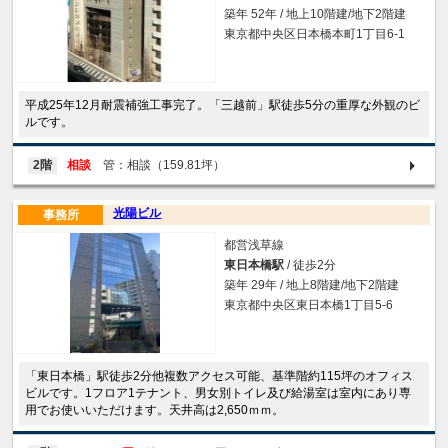
築年 52年 / 地上10階建/地下2階建
東京都中央区日本橋本町1丁目6-1
平成25年12月耐震補強工事完了。「三越前」駅徒歩5分の重厚な外観のビ
ルです。
2階
相談
管：相談（159.81坪）
光陽ビル
事務所
都営浅草線
東日本橋駅
/ 徒歩2分
築年 29年 / 地上8階建/地下2階建
東京都中央区東日本橋1丁目5-6
「東日本橋」駅徒歩2分他複数アクセス可能、基準階約115坪のオフィス
ビルです。1フロア1テナント、男女別トイレ及び給湯室は室内にあり専
用でお使いいただけます。天井高は2,650ｍｍ。