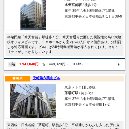
水天宮前駅
/ 徒歩1分
築年 39年 / 地上8階建/地下1階建
東京都中央区日本橋蛎殻町1丁目38-9
半蔵門線「水天宮前」駅徒歩１分、水天宮通りに面した視認性の高い大規
模オフィスビルです。ＥＶホールから室内への入口が２箇所あり、分割貸
しも対応可能です。ビルには24時間機械警備が導入されており、セキュ
リティがしっかりしています。
8階
1,943,040円
管：449,328円（110.4坪）
兜町第六葉山ビル
事務所
東京メトロ日比谷線
茅場町駅
/ 徒歩3分
築年 37年 / 地上6階建/地下1階建
東京都中央区日本橋兜町17-2
東西線・日比谷線「茅場町」駅徒歩3分、平成通りから少し入った所に立