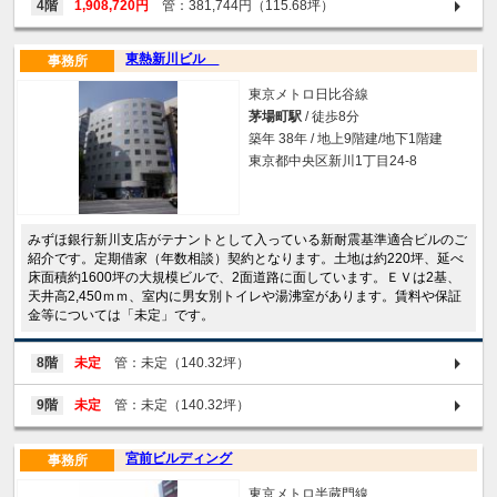
4階
1,908,720円
管：381,744円（115.68坪）
東熱新川ビル
事務所
東京メトロ日比谷線
茅場町駅
/ 徒歩8分
築年 38年 / 地上9階建/地下1階建
東京都中央区新川1丁目24-8
みずほ銀行新川支店がテナントとして入っている新耐震基準適合ビルのご
紹介です。定期借家（年数相談）契約となります。土地は約220坪、延べ
床面積約1600坪の大規模ビルで、2面道路に面しています。ＥＶは2基、
天井高2,450ｍｍ、室内に男女別トイレや湯沸室があります。賃料や保証
金等については「未定」です。
8階
未定
管：未定（140.32坪）
9階
未定
管：未定（140.32坪）
宮前ビルディング
事務所
東京メトロ半蔵門線