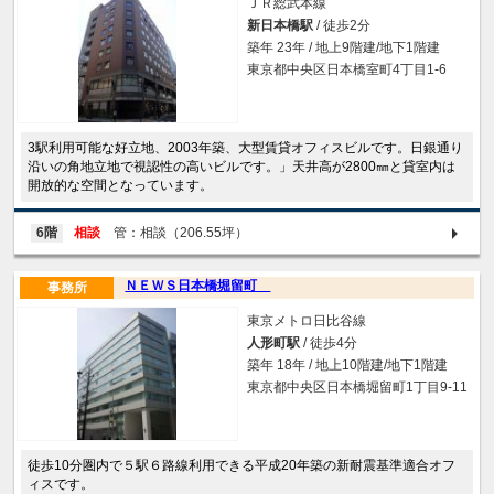
ＪＲ総武本線
新日本橋駅
/ 徒歩2分
築年 23年 / 地上9階建/地下1階建
東京都中央区日本橋室町4丁目1-6
3駅利用可能な好立地、2003年築、大型賃貸オフィスビルです。日銀通り
沿いの角地立地で視認性の高いビルです。」天井高が2800㎜と貸室内は
開放的な空間となっています。
6階
相談
管：相談（206.55坪）
ＮＥＷＳ日本橋堀留町
事務所
東京メトロ日比谷線
人形町駅
/ 徒歩4分
築年 18年 / 地上10階建/地下1階建
東京都中央区日本橋堀留町1丁目9-11
徒歩10分圏内で５駅６路線利用できる平成20年築の新耐震基準適合オフ
ィスです。