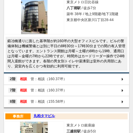
東京メトロ日比谷線
八丁堀駅
/ 徒歩7分
築年 38年 / 地上9階建/地下1階建
東京都中央区新川1丁目28-44
鍛冶橋通りに面した基準階が約160坪の大型オフィスビルです。ビルの警
備体制は機械警備とは別に平日の8時30分～17時30分までの間の有人管理
となっています。エントランス開館は月曜～土曜の8時から19時、通用口
は月曜～金曜の7時から22時ですが、時間外はカードリーダー操作で24時
間入退館ができます。各階の男女別トイレや湯沸室は室外の共用部にあ
り、貸室内を広くかつ有効的に利用可能です。
2階
相談
管：相談（160.37坪）
7階
相談
管：相談（160.37坪）
8階
相談
管：相談（155.58坪）
丸柏タマビル
事務所
東京メトロ銀座線
三越前駅
/ 徒歩5分