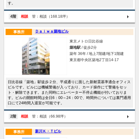
す。
4階
相談
管：相談（168.18坪）
Ｄａｉｗａ築地ビル
事務所
東京メトロ日比谷線
築地駅
/ 徒歩2分
築年 36年 / 地上7階建/地下1階建
東京都中央区築地2丁目14-17
日比谷線「築地」駅徒歩２分、平成通りに面した新耐震基準適合オフィス
ビルです。ビルには機械警備が入っており、カード操作にて警備をセッ
ト・解除できます。また同時にエレベーター不停止機能が付いておりま
す。ビルの開館時間は全日6：00～24：00で、時間外については裏門通用
口にて24時間入退室が可能です。
2階
相談
管：相談（66.98坪）
新川Ｋ・Ｔビル
事務所