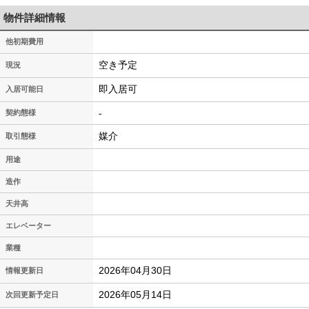
物件詳細情報
他初期費用
空き予定
現況
即入居可
入居可能日
-
契約態様
媒介
取引態様
用途
造作
天井高
エレベーター
業種
2026年04月30日
情報更新日
2026年05月14日
次回更新予定日