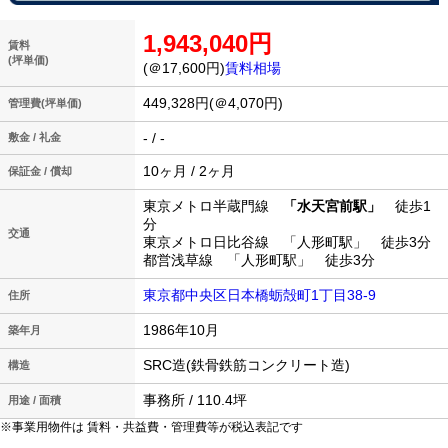
1,943,040円
賃料
(坪単価)
(＠17,600円)
賃料相場
449,328円(＠4,070円)
管理費(坪単価)
- / -
敷金 / 礼金
10ヶ月 / 2ヶ月
保証金 / 償却
東京メトロ半蔵門線
「水天宮前駅」
徒歩1
分
交通
東京メトロ日比谷線 「人形町駅」 徒歩3分
都営浅草線 「人形町駅」 徒歩3分
東京都中央区日本橋蛎殻町1丁目38-9
住所
1986年10月
築年月
SRC造(鉄骨鉄筋コンクリート造)
構造
事務所 / 110.4坪
用途 / 面積
※事業用物件は 賃料・共益費・管理費等が税込表記です