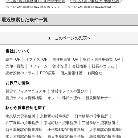
中央区+賃貸事務所+２４時間使用可
中央区+賃貸事務所+個別空調
中央区+賃貸事務所+男女別トイレ
中央区+賃貸事務所+分割可
中央区+賃貸事務所+新耐震基準
最近検索した条件一覧
このページの先頭へ
当社について
総合TOP
オフィスTOP
居住用賃貸TOP
収益・居住用売買TOP
売却・買取
リフォーム
賃貸管理
会社概要
社長のコラム
読者投稿のコラム
ECO広場
個人情報保護
お問合せ
お役立ち情報
賃貸オフィスマニュアル
賃貸オフィスの選び方
賃貸オフィス賃料相場
オフィス移転の流れ
新規開業サポート
駅から貸事務所を探す
東京駅の貸事務所
京橋駅の貸事務所
日本橋駅の貸事務所
八丁堀駅の貸事務所
茅場町駅の貸事務所
三越前駅の貸事務所
新日本橋駅の貸事務所
小伝馬町駅の貸事務所
人形町駅の貸事務所
水天宮前駅の貸事務所
東日本橋駅の貸事務所
馬喰町駅の貸事務所