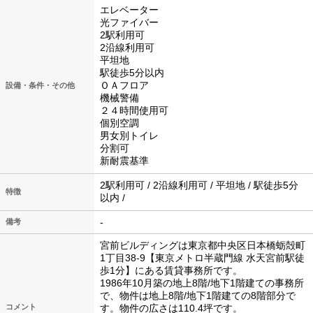
エレベーター
光ファイバー
2駅利用可
2沿線利用可
平坦地
駅徒歩5分以内
ＯＡフロア
設備・条件・その他
機械警備
２４時間使用可
個別空調
男女別トイレ
分割可
新耐震基準
2駅利用可 / 2沿線利用可 / 平坦地 / 駅徒歩5分
特徴
以内 /
-
備考
宮前ビルディングは東京都中央区日本橋蛎殻町
1丁目38-9【東京メトロ半蔵門線 水天宮前駅徒
歩1分】にある賃貸事務所です。
1986年10月築の地上8階/地下1階建ての事務所
で、物件は地上8階/地下1階建ての8階部分で
コメント
す。物件の広さは110.4坪です。