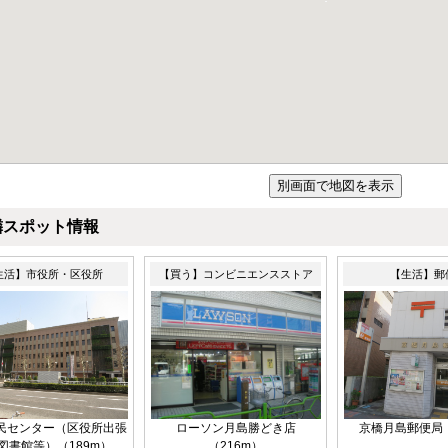
隣スポット情報
生活】市役所・区役所
【買う】コンビニエンスストア
【生活】郵
民センター（区役所出張
ローソン月島勝どき店
京橋月島郵便局（
図書館等）（189m）
（216m）