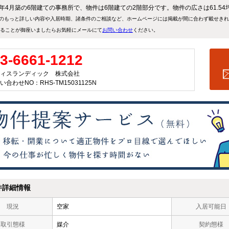
95年4月築の6階建ての事務所で、物件は6階建ての2階部分です。物件の広さは61.54
のもっと詳しい内容や入居時期、諸条件のご相談など、ホームページには掲載が間に合わず載せき
ることが御座いましたらお気軽にメールにて
お問い合わせ
ください。
3-6661-1212
ィスランディック 株式会社
い合わせNO：RHS-TM15031125N
件詳細情報
現況
空家
入居可能日
取引態様
媒介
契約態様