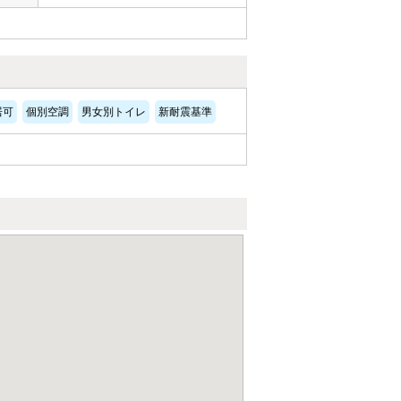
居可
個別空調
男女別トイレ
新耐震基準