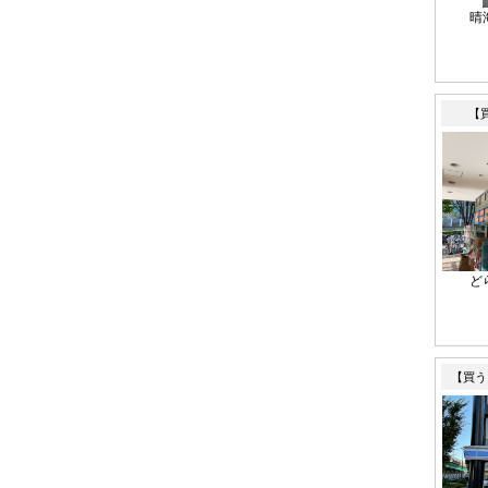
晴
【
ど
【買う