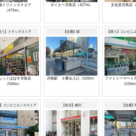
海トリトンスクエア
ダイエー月島店（427m）
文化堂月島店（
（475m）
買う】ドラッグストア
【交通】駅
【買う】コンビニ
らっぐぱぱす月島店
月島駅 ３番出入口（520m）
ファミリーマート
（530m）
（533m
】コンビニエンスストア
【生活】銀行
【交通】