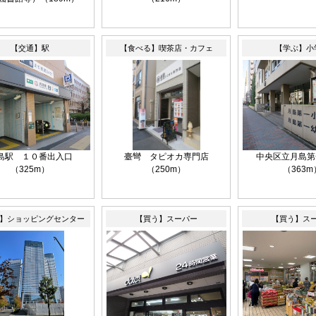
【交通】駅
【食べる】喫茶店・カフェ
【学ぶ】小
島駅 １０番出入口
臺彎 タピオカ専門店
中央区立月島第
（325m）
（250m）
（363m
】ショッピングセンター
【買う】スーパー
【買う】ス