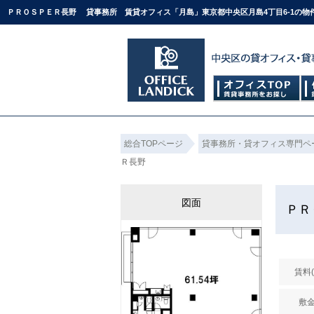
ＰＲＯＳＰＥＲ長野 貸事務所 賃貸オフィス「月島」東京都中央区月島4丁目6-1の
総合TOPページ
貸事務所・貸オフィス専門ペ
Ｒ長野
図面
Ｐ
賃料
敷金