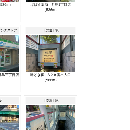
526m）
ぱぱす薬局 月島1丁目店
（536m）
エンスストア
【交通】駅
月島三丁目店
勝どき駅 A２ｂ番出入口
）
（568m）
駅
【交通】駅