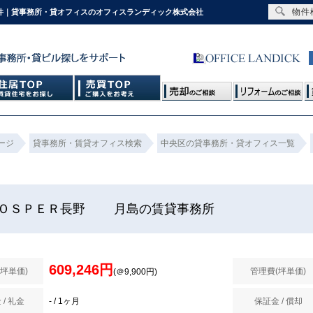
物件
物件｜貸事務所・貸オフィスのオフィスランディック株式会社
ージ
貸事務所・賃貸オフィス検索
中央区の貸事務所・貸オフィス一覧
ＲＯＳＰＥＲ長野 月島の賃貸事務所
609,246円
(坪単価)
管理費(坪単価)
(＠9,900円)
 / 礼金
- / 1ヶ月
保証金 / 償却