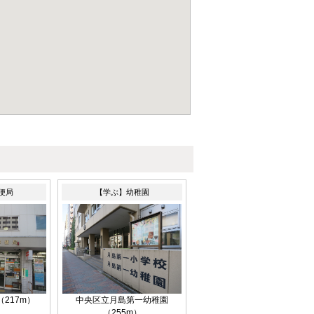
便局
【学ぶ】幼稚園
217m）
中央区立月島第一幼稚園
（255m）