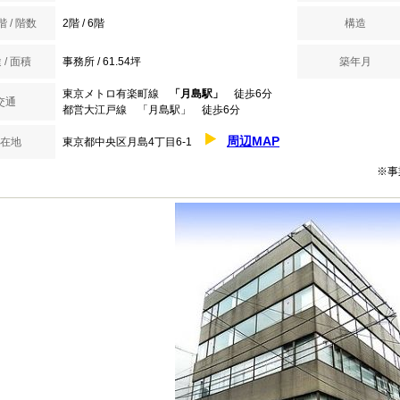
 / 階数
2階 / 6階
構造
 / 面積
事務所 / 61.54坪
築年月
東京メトロ有楽町線
「月島駅」
徒歩6分
交通
都営大江戸線 「月島駅」 徒歩6分
周辺MAP
在地
東京都中央区月島4丁目6-1
※事