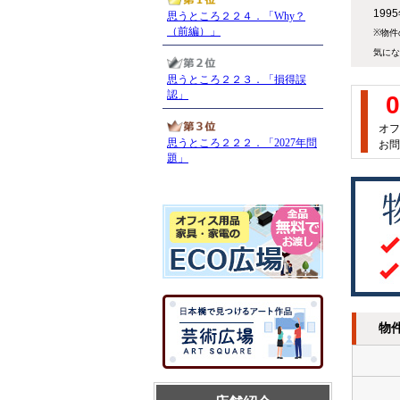
19
※物件
気にな
0
オフ
お問
物