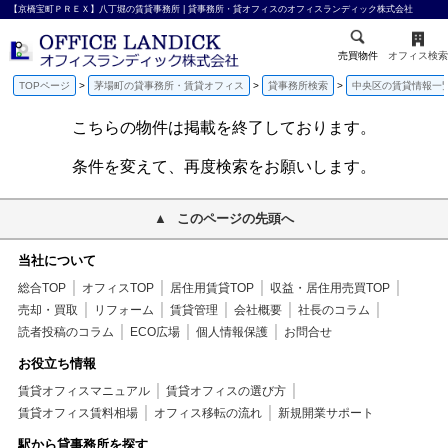
【京橋宝町ＰＲＥＸ】八丁堀の賃貸事務所 | 貸事務所・貸オフィスのオフィスランディック株式会社
売買物件
オフィス検索
TOPページ
茅場町の貸事務所・賃貸オフィス
貸事務所検索
中央区の賃貸情報一
こちらの物件は掲載を終了しております。
条件を変えて、再度検索をお願いします。
このページの先頭へ
当社について
総合TOP
オフィスTOP
居住用賃貸TOP
収益・居住用売買TOP
売却・買取
リフォーム
賃貸管理
会社概要
社長のコラム
読者投稿のコラム
ECO広場
個人情報保護
お問合せ
お役立ち情報
賃貸オフィスマニュアル
賃貸オフィスの選び方
賃貸オフィス賃料相場
オフィス移転の流れ
新規開業サポート
駅から貸事務所を探す