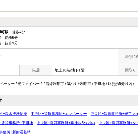
形町駅
徒歩4分
 徒歩6分
 徒歩9分
町
種別 / 
階層
地上10階/地下1階
間取り
ベーター / 光ファイバー / 2沿線利用可 / 3駅以上利用可 / 平坦地 / 駅徒歩5分以内 /
す
所+温水洗浄便座
中央区+賃貸事務所+エレベーター
中央区+賃貸事務所+光ファ
+賃貸事務所+平坦地
中央区+賃貸事務所+駅徒歩5分以内
中央区+賃貸事務所+タ
事務所+新耐震基準