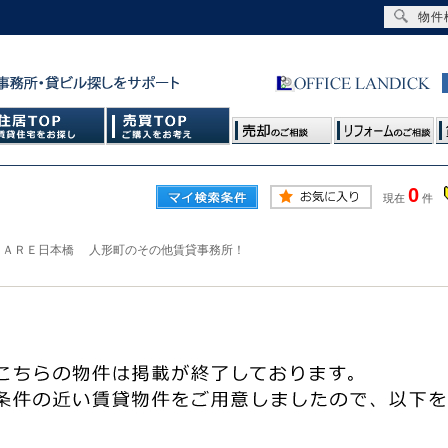
物件
0
現在
件
ＵＡＲＥ日本橋 人形町のその他賃貸事務所！