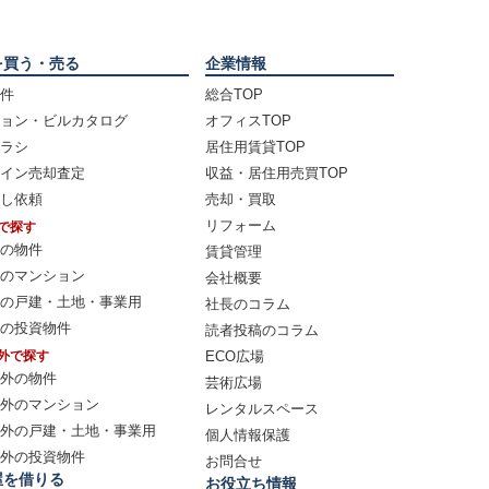
を買う・売る
企業情報
件
総合TOP
ョン・ビルカタログ
オフィスTOP
ラシ
居住用賃貸TOP
イン売却査定
収益・居住用売買TOP
し依頼
売却・買取
リフォーム
で探す
の物件
賃貸管理
のマンション
会社概要
の戸建・土地・事業用
社長のコラム
の投資物件
読者投稿のコラム
外で探す
ECO広場
外の物件
芸術広場
外のマンション
レンタルスペース
外の戸建・土地・事業用
個人情報保護
外の投資物件
お問合せ
屋を借りる
お役立ち情報