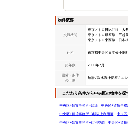
物件概要
東京メトロ日比谷線
人
交通機関
東京メトロ銀座線 三越前
東京メトロ東西線 日本橋
住所
東京都中央区日本橋小網
築年数
2008年7月
設備・条件
給湯 / 温水洗浄便座 / エレ
の一例
こだわり条件から中央区の物件を探
中央区+賃貸事務所+給湯
中央区+賃貸事務
中央区+賃貸事務所+3駅以上利用可
中央区
中央区+賃貸事務所+個別空調
中央区+賃貸