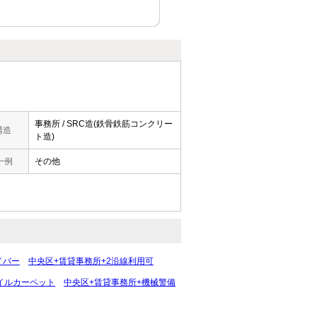
事務所 / SRC造(鉄骨鉄筋コンクリー
構造
ト造)
一例
その他
イバー
中央区+賃貸事務所+2沿線利用可
イルカーペット
中央区+賃貸事務所+機械警備