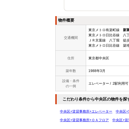
物件概要
東京メトロ有楽町線
新
東京メトロ日比谷線 八丁
交通機関
ＪＲ京葉線 八丁堀 徒歩
東京メトロ日比谷線 築地
住所
東京都中央区
築年数
1988年3月
設備・条件
エレベーター / 2駅利用可 
の一例
こだわり条件から中央区の物件を探
中央区+賃貸事務所+エレベーター
中央区+
中央区+賃貸事務所+ＯＡフロア
中央区+賃