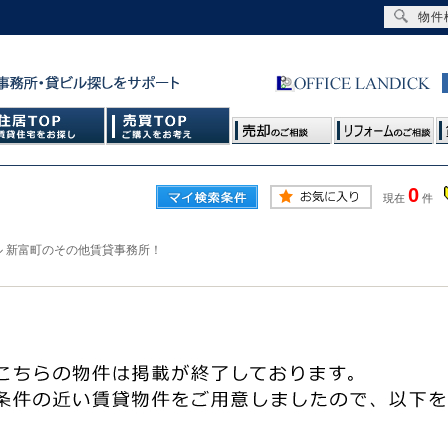
物件
0
現在
件
ル 新富町のその他賃貸事務所！