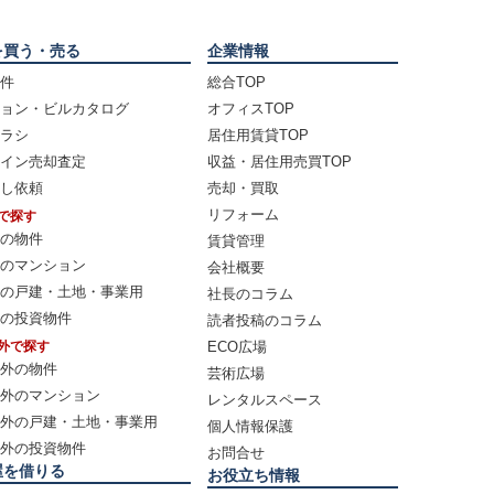
を買う・売る
企業情報
件
総合TOP
ョン・ビルカタログ
オフィスTOP
ラシ
居住用賃貸TOP
イン売却査定
収益・居住用売買TOP
し依頼
売却・買取
リフォーム
で探す
の物件
賃貸管理
のマンション
会社概要
の戸建・土地・事業用
社長のコラム
の投資物件
読者投稿のコラム
外で探す
ECO広場
外の物件
芸術広場
外のマンション
レンタルスペース
外の戸建・土地・事業用
個人情報保護
外の投資物件
お問合せ
屋を借りる
お役立ち情報