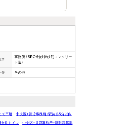
事務所 / SRC造(鉄骨鉄筋コンクリー
構造
ト造)
一例
その他
まで平坦
中央区+賃貸事務所+駅徒歩5分以内
男女別トイレ
中央区+賃貸事務所+新耐震基準