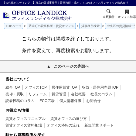
【大久保ビルディング 】東京の賃貸事務所 | 貸事務所・貸オフィスのオフィスランディック株式会社
売買物件
オフィス検索
TOPページ
茅場町の貸事務所・賃貸オフィス
貸事務所検索
中央区の賃貸情報一
こちらの物件は掲載を終了しております。
条件を変えて、再度検索をお願いします。
このページの先頭へ
当社について
総合TOP
オフィスTOP
居住用賃貸TOP
収益・居住用売買TOP
売却・買取
リフォーム
賃貸管理
会社概要
社長のコラム
読者投稿のコラム
ECO広場
個人情報保護
お問合せ
お役立ち情報
賃貸オフィスマニュアル
賃貸オフィスの選び方
賃貸オフィス賃料相場
オフィス移転の流れ
新規開業サポート
駅から貸事務所を探す