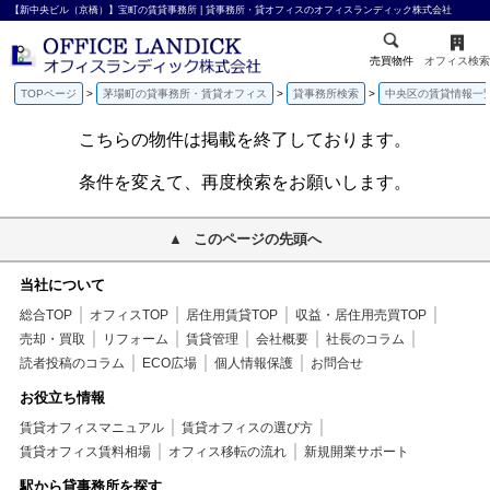
【新中央ビル（京橋）】宝町の賃貸事務所 | 貸事務所・貸オフィスのオフィスランディック株式会社
売買物件
オフィス検索
TOPページ
茅場町の貸事務所・賃貸オフィス
貸事務所検索
中央区の賃貸情報一
こちらの物件は掲載を終了しております。
条件を変えて、再度検索をお願いします。
このページの先頭へ
当社について
総合TOP
オフィスTOP
居住用賃貸TOP
収益・居住用売買TOP
売却・買取
リフォーム
賃貸管理
会社概要
社長のコラム
読者投稿のコラム
ECO広場
個人情報保護
お問合せ
お役立ち情報
賃貸オフィスマニュアル
賃貸オフィスの選び方
賃貸オフィス賃料相場
オフィス移転の流れ
新規開業サポート
駅から貸事務所を探す