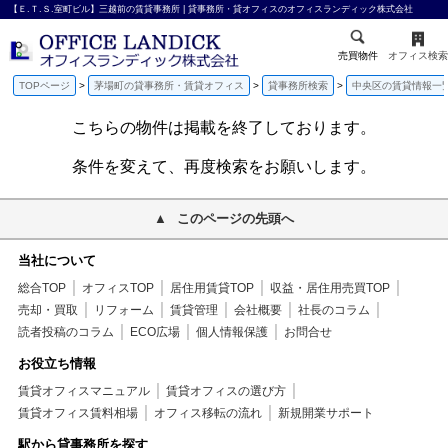
【Ｅ.Ｔ.Ｓ.室町ビル】三越前の賃貸事務所 | 貸事務所・貸オフィスのオフィスランディック株式会社
売買物件
オフィス検索
TOPページ
茅場町の貸事務所・賃貸オフィス
貸事務所検索
中央区の賃貸情報一
こちらの物件は掲載を終了しております。
条件を変えて、再度検索をお願いします。
このページの先頭へ
当社について
総合TOP
オフィスTOP
居住用賃貸TOP
収益・居住用売買TOP
売却・買取
リフォーム
賃貸管理
会社概要
社長のコラム
読者投稿のコラム
ECO広場
個人情報保護
お問合せ
お役立ち情報
賃貸オフィスマニュアル
賃貸オフィスの選び方
賃貸オフィス賃料相場
オフィス移転の流れ
新規開業サポート
駅から貸事務所を探す