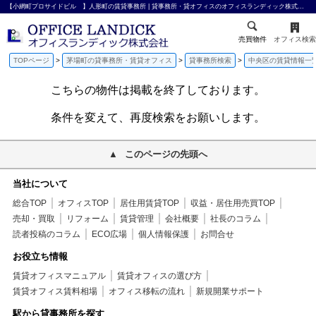
【小網町プロサイドビル 】人形町の賃貸事務所 | 貸事務所・貸オフィスのオフィスランディック株式会社
売買物件
オフィス検索
TOPページ
茅場町の貸事務所・賃貸オフィス
貸事務所検索
中央区の賃貸情報一
こちらの物件は掲載を終了しております。
条件を変えて、再度検索をお願いします。
このページの先頭へ
当社について
総合TOP
オフィスTOP
居住用賃貸TOP
収益・居住用売買TOP
売却・買取
リフォーム
賃貸管理
会社概要
社長のコラム
読者投稿のコラム
ECO広場
個人情報保護
お問合せ
お役立ち情報
賃貸オフィスマニュアル
賃貸オフィスの選び方
賃貸オフィス賃料相場
オフィス移転の流れ
新規開業サポート
駅から貸事務所を探す