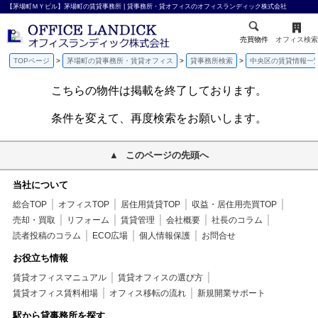
【茅場町ＭＹビル】茅場町の賃貸事務所 | 貸事務所・貸オフィスのオフィスランディック株式会社
売買物件
オフィス検索
TOPページ
茅場町の貸事務所・賃貸オフィス
貸事務所検索
中央区の賃貸情報一
こちらの物件は掲載を終了しております。
条件を変えて、再度検索をお願いします。
このページの先頭へ
当社について
総合TOP
オフィスTOP
居住用賃貸TOP
収益・居住用売買TOP
売却・買取
リフォーム
賃貸管理
会社概要
社長のコラム
読者投稿のコラム
ECO広場
個人情報保護
お問合せ
お役立ち情報
賃貸オフィスマニュアル
賃貸オフィスの選び方
賃貸オフィス賃料相場
オフィス移転の流れ
新規開業サポート
駅から貸事務所を探す