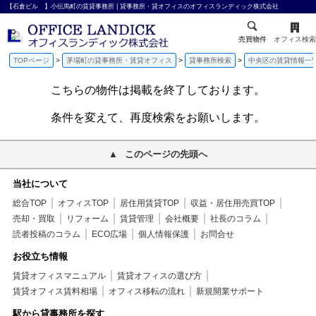
【石倉ビル 】小伝馬町の賃貸事務所 | 貸事務所・貸オフィスのオフィスランディック株式会社
売買物件
オフィス検索
TOPページ
茅場町の貸事務所・賃貸オフィス
貸事務所検索
中央区の賃貸情報一
こちらの物件は掲載を終了しております。
条件を変えて、再度検索をお願いします。
このページの先頭へ
当社について
総合TOP
オフィスTOP
居住用賃貸TOP
収益・居住用売買TOP
売却・買取
リフォーム
賃貸管理
会社概要
社長のコラム
読者投稿のコラム
ECO広場
個人情報保護
お問合せ
お役立ち情報
賃貸オフィスマニュアル
賃貸オフィスの選び方
賃貸オフィス賃料相場
オフィス移転の流れ
新規開業サポート
駅から貸事務所を探す