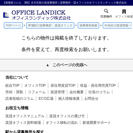
【渡菊第３ビル 3階】水天宮前の賃貸事務所 | 貸事務所・貸オフィスのオフィスランディック株式会社
売買物件
オフィス検索
TOPページ
茅場町の貸事務所・賃貸オフィス
貸事務所検索
中央区の賃貸情報一
こちらの物件は掲載を終了しております。
条件を変えて、再度検索をお願いします。
このページの先頭へ
当社について
総合TOP
オフィスTOP
居住用賃貸TOP
収益・居住用売買TOP
売却・買取
リフォーム
賃貸管理
会社概要
社長のコラム
読者投稿のコラム
ECO広場
個人情報保護
お問合せ
お役立ち情報
賃貸オフィスマニュアル
賃貸オフィスの選び方
賃貸オフィス賃料相場
オフィス移転の流れ
新規開業サポート
駅から貸事務所を探す