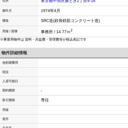
東京都中央区勝どき2丁目9-16
住所
1974年4月
築年月
SRC造(鉄骨鉄筋コンクリート造)
構造
2
事務所 / 14.77ｍ
用途 / 面積
※事業用物件は 賃料・共益費・管理費等が税込表記です
物件詳細情報
他初期費用
現況
入居可能日
-
契約態様
専任
取引態様
用途
造作