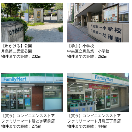
【出かける】公園
【学ぶ】小学校
月島第二児童公園
中央区立月島第一小学校
物件までの距離：232m
物件までの距離：262m
【買う】コンビニエンスストア
【買う】コンビニエンスストア
ファミリーマート勝どき駅前店
ファミリーマート月島三丁目店
物件までの距離：275m
物件までの距離：444m