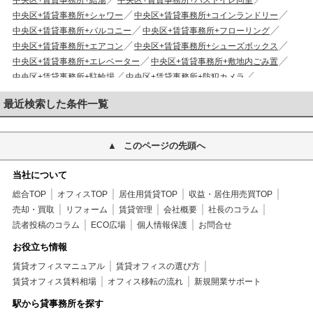
中央区+賃貸事務所+給湯
中央区+賃貸事務所+バストイレ同室
中央区+賃貸事務所+シャワー
中央区+賃貸事務所+コインランドリー
中央区+賃貸事務所+バルコニー
中央区+賃貸事務所+フローリング
中央区+賃貸事務所+エアコン
中央区+賃貸事務所+シューズボックス
中央区+賃貸事務所+エレベーター
中央区+賃貸事務所+敷地内ごみ置
中央区+賃貸事務所+駐輪場
中央区+賃貸事務所+防犯カメラ
中央区+賃貸事務所+エレベーター2基
中央区+賃貸事務所+日勤管理
最近検索した条件一覧
中央区+賃貸事務所+当社管理物件
中央区+賃貸事務所+2駅利用可
中央区+賃貸事務所+2沿線利用可
中央区+賃貸事務所+駅まで平坦
中央区+賃貸事務所+平坦地
中央区+賃貸事務所+駅徒歩5分以内
このページの先頭へ
中央区+賃貸事務所+外壁コンクリート
中央区+賃貸事務所+分譲賃貸
中央区+賃貸事務所+即入居可
中央区+賃貸事務所+礼金1ヶ月
当社について
中央区+賃貸事務所+保証人不要
中央区+賃貸事務所+保証会社利用可
総合TOP
オフィスTOP
居住用賃貸TOP
収益・居住用売買TOP
中央区+賃貸事務所+２Ｆ以上
中央区+賃貸事務所+２４時間使用可
売却・買取
リフォーム
賃貸管理
会社概要
社長のコラム
中央区+賃貸事務所+個別空調
読者投稿のコラム
ECO広場
個人情報保護
お問合せ
お役立ち情報
賃貸オフィスマニュアル
賃貸オフィスの選び方
賃貸オフィス賃料相場
オフィス移転の流れ
新規開業サポート
駅から貸事務所を探す