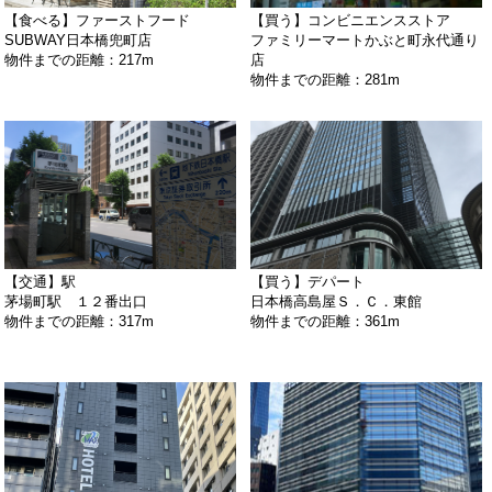
【食べる】ファーストフード
【買う】コンビニエンスストア
SUBWAY日本橋兜町店
ファミリーマートかぶと町永代通り
物件までの距離：217m
店
物件までの距離：281m
【交通】駅
【買う】デパート
茅場町駅 １２番出口
日本橋高島屋Ｓ．Ｃ．東館
物件までの距離：317m
物件までの距離：361m