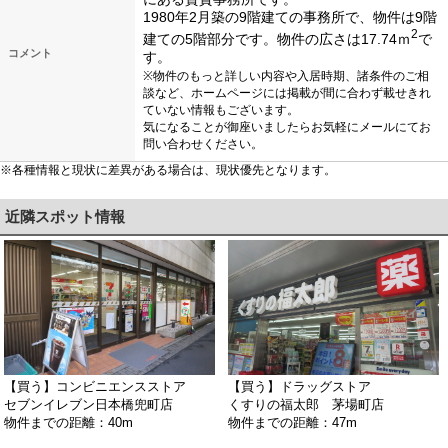
1980年2月築の9階建ての事務所で、物件は9階
2
建ての5階部分です。物件の広さは17.74ｍ
で
コメント
す。
※物件のもっと詳しい内容や入居時期、諸条件のご相
談など、ホームページには掲載が間に合わず載せきれ
ていない情報もございます。
気になることが御座いましたらお気軽にメールにてお
問い合わせください。
※各種情報と現状に差異がある場合は、現状優先となります。
近隣スポット情報
【買う】コンビニエンスストア
【買う】ドラッグストア
セブンイレブン日本橋兜町店
くすりの福太郎 茅場町店
物件までの距離：40m
物件までの距離：47m