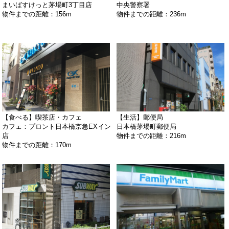
まいばすけっと茅場町3丁目店
中央警察署
物件までの距離：156m
物件までの距離：236m
【食べる】喫茶店・カフェ
【生活】郵便局
カフェ：プロント日本橋京急EXイン
日本橋茅場町郵便局
店
物件までの距離：216m
物件までの距離：170m