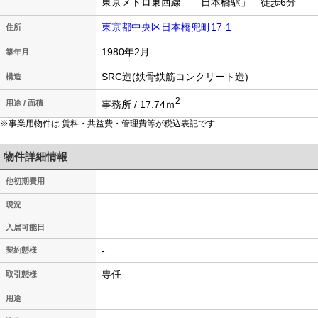
東京メトロ東西線 「日本橋駅」 徒歩6分
東京都中央区日本橋兜町17-1
住所
1980年2月
築年月
SRC造(鉄骨鉄筋コンクリート造)
構造
2
事務所 / 17.74ｍ
用途 / 面積
※事業用物件は 賃料・共益費・管理費等が税込表記です
物件詳細情報
他初期費用
現況
入居可能日
-
契約態様
専任
取引態様
用途