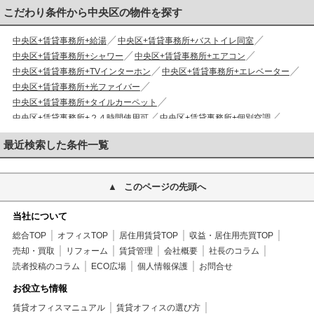
こだわり条件から中央区の物件を探す
中央区+賃貸事務所+給湯
中央区+賃貸事務所+バストイレ同室
中央区+賃貸事務所+シャワー
中央区+賃貸事務所+エアコン
中央区+賃貸事務所+TVインターホン
中央区+賃貸事務所+エレベーター
中央区+賃貸事務所+光ファイバー
中央区+賃貸事務所+タイルカーペット
中央区+賃貸事務所+２４時間使用可
中央区+賃貸事務所+個別空調
中央区+賃貸事務所+初期費用安め
最近検索した条件一覧
このページの先頭へ
当社について
総合TOP
オフィスTOP
居住用賃貸TOP
収益・居住用売買TOP
売却・買取
リフォーム
賃貸管理
会社概要
社長のコラム
読者投稿のコラム
ECO広場
個人情報保護
お問合せ
お役立ち情報
賃貸オフィスマニュアル
賃貸オフィスの選び方