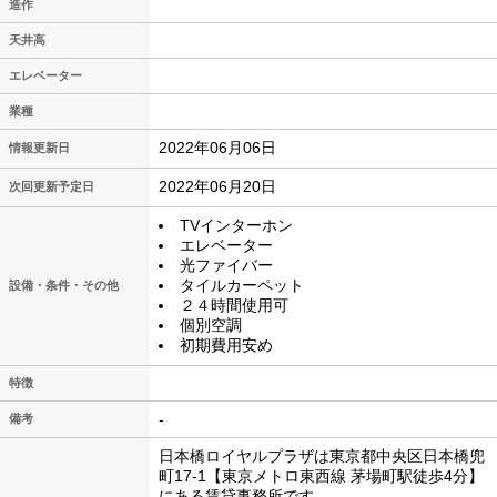
造作
天井高
エレベーター
業種
2022年06月06日
情報更新日
2022年06月20日
次回更新予定日
TVインターホン
エレベーター
光ファイバー
タイルカーペット
設備・条件・その他
２４時間使用可
個別空調
初期費用安め
特徴
-
備考
日本橋ロイヤルプラザは東京都中央区日本橋兜
町17-1【東京メトロ東西線 茅場町駅徒歩4分】
にある賃貸事務所です。