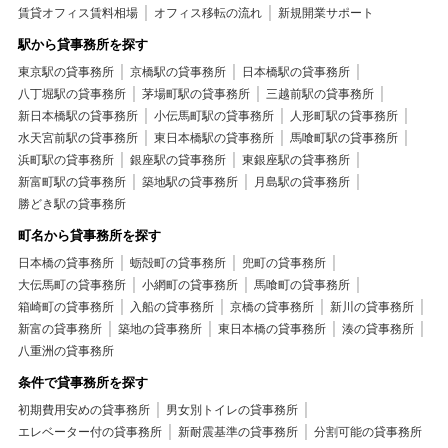
賃貸オフィス賃料相場
オフィス移転の流れ
新規開業サポート
駅から貸事務所を探す
東京駅の貸事務所
京橋駅の貸事務所
日本橋駅の貸事務所
八丁堀駅の貸事務所
茅場町駅の貸事務所
三越前駅の貸事務所
新日本橋駅の貸事務所
小伝馬町駅の貸事務所
人形町駅の貸事務所
水天宮前駅の貸事務所
東日本橋駅の貸事務所
馬喰町駅の貸事務所
浜町駅の貸事務所
銀座駅の貸事務所
東銀座駅の貸事務所
新富町駅の貸事務所
築地駅の貸事務所
月島駅の貸事務所
勝どき駅の貸事務所
町名から貸事務所を探す
日本橋の貸事務所
蛎殻町の貸事務所
兜町の貸事務所
大伝馬町の貸事務所
小網町の貸事務所
馬喰町の貸事務所
箱崎町の貸事務所
入船の貸事務所
京橋の貸事務所
新川の貸事務所
新富の貸事務所
築地の貸事務所
東日本橋の貸事務所
湊の貸事務所
八重洲の貸事務所
条件で貸事務所を探す
初期費用安めの貸事務所
男女別トイレの貸事務所
エレベーター付の貸事務所
新耐震基準の貸事務所
分割可能の貸事務所