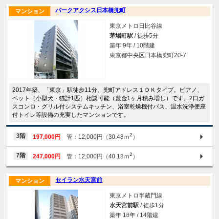
パークアクシス日本橋兜町
マンション
東京メトロ日比谷線
茅場町駅
/ 徒歩5分
築年 9年 / 10階建
東京都中央区日本橋兜町20-7
2017年築、「東京」駅徒歩11分、兜町アドレス１ＤＫタイプ。ピアノ、
ペット（小型犬・猫計1匹）相談可能（敷金1ヶ月積み増し）です。2口ガ
スコンロ・グリル付システムキッチン、浴室乾燥機付バス、温水洗浄便座
付トイレ等設備の充実したマンションです。
2
3階
197,000円
管：12,000円（30.48ｍ
）
2
7階
247,000円
管：12,000円（40.18ｍ
）
セイラン水天宮前
マンション
東京メトロ半蔵門線
水天宮前駅
/ 徒歩1分
築年 18年 / 14階建