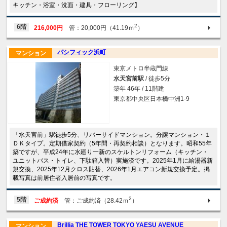
キッチン・浴室・洗面・建具・フローリング】
2
6階
216,000円
管：20,000円（41.19ｍ
）
パシフィック浜町
マンション
東京メトロ半蔵門線
水天宮前駅
/ 徒歩5分
築年 46年 / 11階建
東京都中央区日本橋中洲1-9
「水天宮前」駅徒歩5分、リバーサイドマンション。分譲マンション・１
ＤＫタイプ。定期借家契約（5年間・再契約相談）となります。昭和55年
築ですが、平成24年に水廻り一新のスケルトンリフォーム（キッチン・
ユニットバス・トイレ、下駄箱入替）実施済です。2025年1月に給湯器新
規交換、2025年12月クロス貼替、2026年1月エアコン新規交換予定。掲
載写真は前居住者入居前の写真です。
2
5階
ご成約済
管：ご成約済（28.42ｍ
）
Brillia THE TOWER TOKYO YAESU AVENUE
マンション