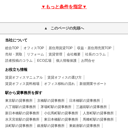
▼もっと条件を指定▼
このページの先頭へ
当社について
総合TOP
オフィスTOP
居住用賃貸TOP
収益・居住用売買TOP
売却・買取
リフォーム
賃貸管理
会社概要
社長のコラム
読者投稿のコラム
ECO広場
個人情報保護
お問合せ
お役立ち情報
賃貸オフィスマニュアル
賃貸オフィスの選び方
賃貸オフィス賃料相場
オフィス移転の流れ
新規開業サポート
駅から貸事務所を探す
東京駅の貸事務所
京橋駅の貸事務所
日本橋駅の貸事務所
八丁堀駅の貸事務所
茅場町駅の貸事務所
三越前駅の貸事務所
新日本橋駅の貸事務所
小伝馬町駅の貸事務所
人形町駅の貸事務所
水天宮前駅の貸事務所
東日本橋駅の貸事務所
馬喰町駅の貸事務所
浜町駅の貸事務所
銀座駅の貸事務所
東銀座駅の貸事務所