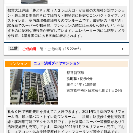
都営大江戸線「勝どき」駅（Ａ２ｂ出入口）が目前の大規模分譲マンショ
ン・最上階＆南西向きにて陽当り・眺望共に良好なコンパクトタイプ。バ
ストイレ別、室内洗濯機置場有りのワンルームです。最寄駅の「勝どき」
駅直結でスーパーや郵便局、マンションの隣には三菱UFJ銀行など、生活
するのに便利な施設等が充実しています。エレベーター内には防犯カメラ
を設置、1階昇降口にある画面に表示されます。
2
11階
ご成約済
管：ご成約済（15.22ｍ
）
ニュー浜町ダイヤマンション
マンション
都営新宿線
浜町駅
/ 徒歩4分
築年 54年 / 10階建
東京都中央区日本橋浜町2丁目24-8
礼金０円で初期費用を抑えてご入居できます。2021年1月室内フルリフォ
ーム済。最上階バス・トイレ別ワンルーム。「浜町」駅徒歩４分他複数路
線・駅利用可能でアクセス良好です。また近隣にスーパー等複数があり生
活利便施設も充実してます。室内は2021年1月フルリフォーム完了してお
り、エアコン・温水洗浄便座付トイレ・フローリング等全て新品です。