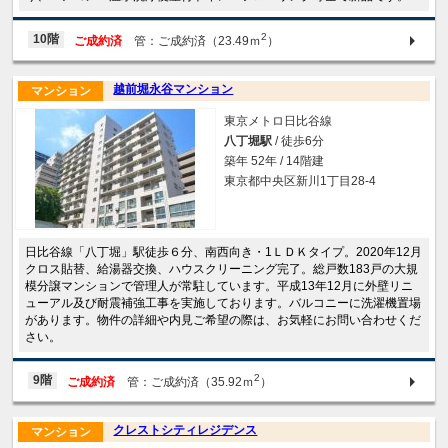
2
10階
ご成約済
管：ご成約済（23.49ｍ
）
越前堀永谷マンション
マンション
東京メトロ日比谷線
八丁堀駅
/ 徒歩6分
築年 52年 / 14階建
東京都中央区新川1丁目28-4
日比谷線「八丁堀」駅徒歩６分、南西向き・1ＬＤＫタイプ。2020年12月
クロス貼替、給湯器交換、ハウスクリーニング完了。総戸数183戸の大規
模分譲マンションで管理人が常駐しています。平成13年12月に外壁リニ
ューアル及び耐震補強工事を実施しております。バルコニーに洗濯機置場
があります。物件の詳細や内見ご希望の際は、お気軽にお問い合わせくだ
さい。
2
9階
ご成約済
管：ご成約済（35.92ｍ
）
クレストシティレジデンス
マンション