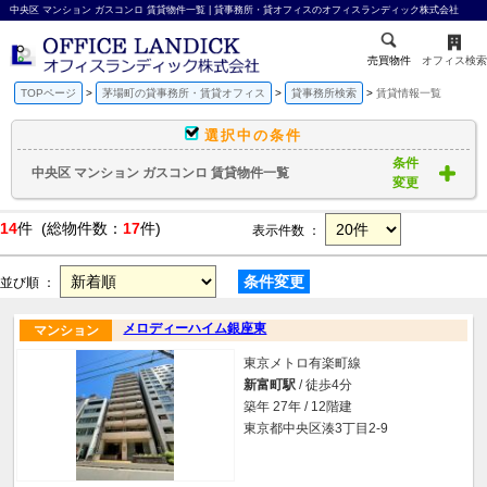
中央区 マンション ガスコンロ 賃貸物件一覧 | 貸事務所・貸オフィスのオフィスランディック株式会社
売買物件
オフィス検索
TOPページ
茅場町の貸事務所・賃貸オフィス
貸事務所検索
賃貸情報一覧
選択中の条件
条件
中央区 マンション ガスコンロ 賃貸物件一覧
変更
14
件 (総物件数：
17
件)
表示件数 ：
条件変更
並び順 ：
メロディーハイム銀座東
マンション
東京メトロ有楽町線
新富町駅
/ 徒歩4分
築年 27年 / 12階建
東京都中央区湊3丁目2-9