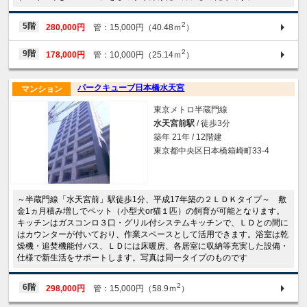
2
5階
280,000円
管：15,000円（40.48ｍ
）
2
9階
178,000円
管：10,000円（25.14ｍ
）
パークキューブ日本橋水天宮
マンション
東京メトロ半蔵門線
水天宮前駅
/ 徒歩3分
築年 21年 / 12階建
東京都中央区日本橋箱崎町33-4
～半蔵門線「水天宮前」駅徒歩1分、平成17年築の２ＬＤＫタイプ～ 敷
金1ヵ月積み増しでペット（小型犬or猫１匹）の飼育が可能となります。
キッチンはガスコンロ３口・グリル付システムキッチンで、ＬＤとの間に
はカウンターが付いており、作業スペースとして活用できます。浴室は乾
燥機・追焚機能付バス、ＬＤには床暖房、各居室に収納等充実した設備・
仕様で新生活をサポートします。写真は同一タイプのものです
2
6階
298,000円
管：15,000円（58.9ｍ
）