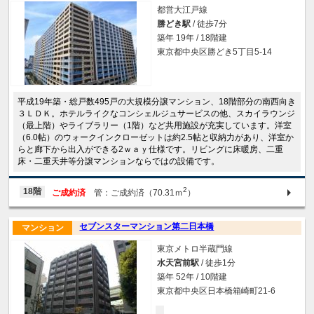
都営大江戸線
勝どき駅
/ 徒歩7分
築年 19年 / 18階建
東京都中央区勝どき5丁目5-14
平成19年築・総戸数495戸の大規模分譲マンション、18階部分の南西向き
３ＬＤＫ。ホテルライクなコンシェルジュサービスの他、スカイラウンジ
（最上階）やライブラリー（1階）など共用施設が充実しています。洋室
（6.0帖）のウォークインクローゼットは約2.5帖と収納力があり、洋室か
らと廊下から出入ができる2ｗａｙ仕様です。リビングに床暖房、二重
床・二重天井等分譲マンションならではの設備です。
2
18階
ご成約済
管：ご成約済（70.31ｍ
）
セブンスターマンション第二日本橋
マンション
東京メトロ半蔵門線
水天宮前駅
/ 徒歩1分
築年 52年 / 10階建
東京都中央区日本橋箱崎町21-6