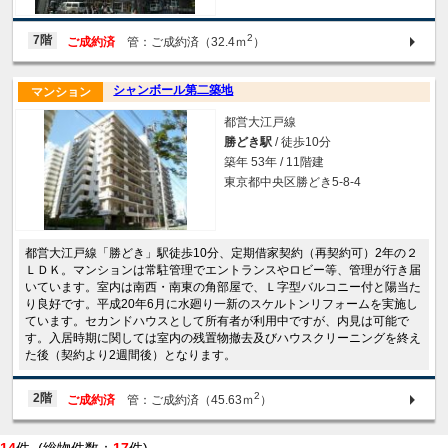
2
7階
ご成約済
管：ご成約済（32.4ｍ
）
シャンボール第二築地
マンション
都営大江戸線
勝どき駅
/ 徒歩10分
築年 53年 / 11階建
東京都中央区勝どき5-8-4
都営大江戸線「勝どき」駅徒歩10分、定期借家契約（再契約可）2年の２
ＬＤＫ。マンションは常駐管理でエントランスやロビー等、管理が行き届
いています。室内は南西・南東の角部屋で、Ｌ字型バルコニー付と陽当た
り良好です。平成20年6月に水廻り一新のスケルトンリフォームを実施し
ています。セカンドハウスとして所有者が利用中ですが、内見は可能で
す。入居時期に関しては室内の残置物撤去及びハウスクリーニングを終え
た後（契約より2週間後）となります。
2
2階
ご成約済
管：ご成約済（45.63ｍ
）