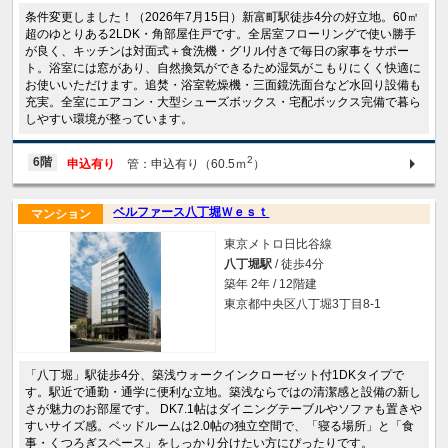
条件変更しました！（2026年7月15日）新富町駅徒歩4分の好立地。60㎡
超のゆとりある2LDK・角部屋住戸です。全居室フローリングで使い勝手
が良く、キッチンは対面式＋食洗機・グリル付きで毎日の家事をサポー
ト。浴室には窓があり、自然換気ができるため湿気がこもりにくく快適に
お使いいただけます。追焚・浴室乾燥機・三面鏡洗面台など水回り設備も
充実。全室にエアコン・大型シューズボックス・宅配ボックス完備で暮ら
しやすい環境が整っています。
2
6階
申込有り
管：申込有り（60.5ｍ
）
ベルファース八丁堀Ｗｅｓｔ
マンション
東京メトロ日比谷線
八丁堀駅
/ 徒歩4分
築年 2年 / 12階建
東京都中央区八丁堀3丁目8-1
「八丁堀」駅徒歩4分、築浅ウォークインクローゼット付1DKタイプで
す。駅近で通勤・通学に便利な立地。築浅ならではの清潔感と設備の新し
さが魅力のお部屋です。 DK7.1帖はダイニングテーブルやソファも置きや
すいサイズ感。ベッドルームは2.0帖の独立空間で、「寝る場所」と「食
事・くつろぎスペース」をしっかり分けたい方にぴったりです。