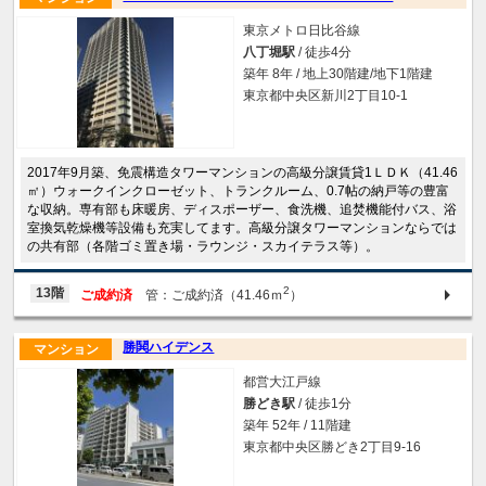
東京メトロ日比谷線
八丁堀駅
/ 徒歩4分
築年 8年 / 地上30階建/地下1階建
東京都中央区新川2丁目10-1
2017年9月築、免震構造タワーマンションの高級分譲賃貸1ＬＤＫ（41.46
㎡）ウォークインクローゼット、トランクルーム、0.7帖の納戸等の豊富
な収納。専有部も床暖房、ディスポーザー、食洗機、追焚機能付バス、浴
室換気乾燥機等設備も充実してます。高級分譲タワーマンションならでは
の共有部（各階ゴミ置き場・ラウンジ・スカイテラス等）。
2
13階
ご成約済
管：ご成約済（41.46ｍ
）
勝鬨ハイデンス
マンション
都営大江戸線
勝どき駅
/ 徒歩1分
築年 52年 / 11階建
東京都中央区勝どき2丁目9-16