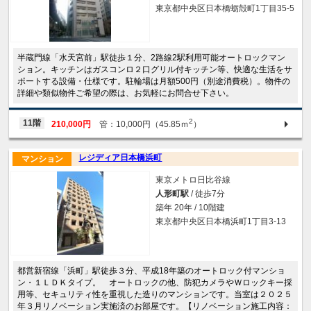
東京都中央区日本橋蛎殻町1丁目35-5
半蔵門線「水天宮前」駅徒歩１分、2路線2駅利用可能オートロックマン
ション。キッチンはガスコンロ２口グリル付キッチン等、快適な生活をサ
ポートする設備・仕様です。駐輪場は月額500円（別途消費税）。物件の
詳細や類似物件ご希望の際は、お気軽にお問合せ下さい。
2
11階
210,000円
管：10,000円（45.85ｍ
）
レジディア日本橋浜町
マンション
東京メトロ日比谷線
人形町駅
/ 徒歩7分
築年 20年 / 10階建
東京都中央区日本橋浜町1丁目3-13
都営新宿線「浜町」駅徒歩３分、平成18年築のオートロック付マンショ
ン・１ＬＤＫタイプ。 オートロックの他、防犯カメラやＷロックキー採
用等、セキュリティ性を重視した造りのマンションです。当室は２０２５
年３月リノベーション実施済のお部屋です。【リノベーション施工内容：