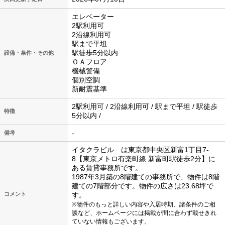
エレベーター
2駅利用可
2沿線利用可
駅まで平坦
駅徒歩5分以内
設備・条件・その他
ＯＡフロア
機械警備
個別空調
新耐震基準
2駅利用可 / 2沿線利用可 / 駅まで平坦 / 駅徒歩
特徴
5分以内 /
-
備考
イタクラビル は東京都中央区新富1丁目7-
8【東京メトロ有楽町線 新富町駅徒歩2分】に
ある賃貸事務所です。
1987年3月築の8階建ての事務所で、物件は8階
建ての7階部分です。物件の広さは23.68坪で
コメント
す。
※物件のもっと詳しい内容や入居時期、諸条件のご相
談など、ホームページには掲載が間に合わず載せきれ
ていない情報もございます。