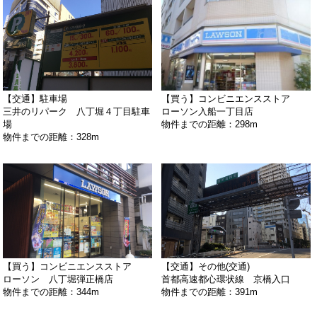
【交通】駐車場
【買う】コンビニエンスストア
三井のリパーク 八丁堀４丁目駐車
ローソン入船一丁目店
場
物件までの距離：298m
物件までの距離：328m
【買う】コンビニエンスストア
【交通】その他(交通)
ローソン 八丁堀弾正橋店
首都高速都心環状線 京橋入口
物件までの距離：344m
物件までの距離：391m