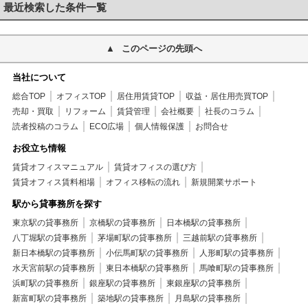
最近検索した条件一覧
このページの先頭へ
当社について
総合TOP
オフィスTOP
居住用賃貸TOP
収益・居住用売買TOP
売却・買取
リフォーム
賃貸管理
会社概要
社長のコラム
読者投稿のコラム
ECO広場
個人情報保護
お問合せ
お役立ち情報
賃貸オフィスマニュアル
賃貸オフィスの選び方
賃貸オフィス賃料相場
オフィス移転の流れ
新規開業サポート
駅から貸事務所を探す
東京駅の貸事務所
京橋駅の貸事務所
日本橋駅の貸事務所
八丁堀駅の貸事務所
茅場町駅の貸事務所
三越前駅の貸事務所
新日本橋駅の貸事務所
小伝馬町駅の貸事務所
人形町駅の貸事務所
水天宮前駅の貸事務所
東日本橋駅の貸事務所
馬喰町駅の貸事務所
浜町駅の貸事務所
銀座駅の貸事務所
東銀座駅の貸事務所
新富町駅の貸事務所
築地駅の貸事務所
月島駅の貸事務所