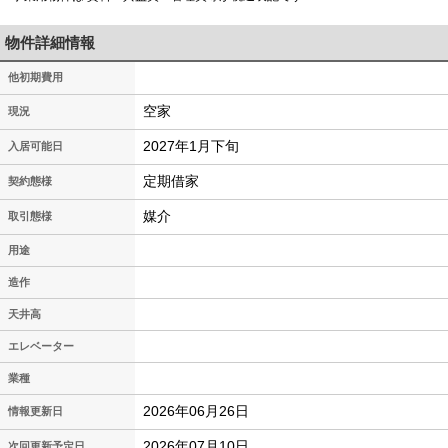
物件詳細情報
他初期費用
空家
現況
2027年1月下旬
入居可能日
定期借家
契約態様
媒介
取引態様
用途
造作
天井高
エレベーター
業種
2026年06月26日
情報更新日
2026年07月10日
次回更新予定日