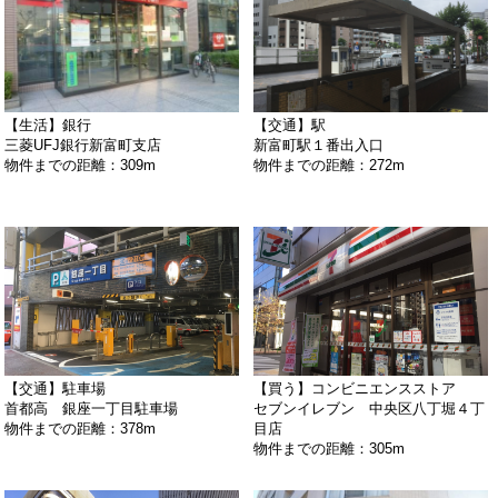
【生活】銀行
【交通】駅
三菱UFJ銀行新富町支店
新富町駅１番出入口
物件までの距離：309m
物件までの距離：272m
【交通】駐車場
【買う】コンビニエンスストア
首都高 銀座一丁目駐車場
セブンイレブン 中央区八丁堀４丁
物件までの距離：378m
目店
物件までの距離：305m