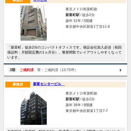
事務所
東京メトロ有楽町線
新富町駅
/ 徒歩2分
築年 31年 / 5階建
東京都中央区新富1丁目11-6
「新富町」徒歩2分のコンパクトオフィスです。保証会社加入必須（初回
保証料：月額固定費の1ヵ月分）。整形間取でレイアウトしやすくなって
います。
3階
ご成約済
管：ご成約済（13.75坪）
新富センタービル
事務所
東京メトロ有楽町線
新富町駅
/ 徒歩2分
築年 36年 / 9階建
東京都中央区新富1丁目7-7