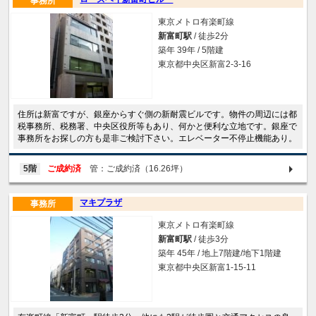
事務所
東京メトロ有楽町線
新富町駅
/ 徒歩2分
築年 39年 / 5階建
東京都中央区新富2-3-16
住所は新富ですが、銀座からすぐ側の新耐震ビルです。物件の周辺には都
税事務所、税務署、中央区役所等もあり、何かと便利な立地です。銀座で
事務所をお探しの方も是非ご検討下さい。エレベーター不停止機能あり。
5階
ご成約済
管：ご成約済（16.26坪）
マキプラザ
事務所
東京メトロ有楽町線
新富町駅
/ 徒歩3分
築年 45年 / 地上7階建/地下1階建
東京都中央区新富1-15-11