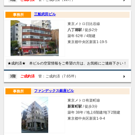
三船武田ビル
事務所
東京メトロ日比谷線
八丁堀駅
/ 徒歩2分
築年 62年 / 4階建
東京都中央区新富1-19-5
★成約済★ 本ビルの空室情報をご希望の方は、お気軽にご連絡下さい！
3階
ご成約済
管：ご成約済（7.65坪）
ファンデックス銀座ビル
事務所
東京メトロ有楽町線
新富町駅
/ 徒歩3分
築年 38年 / 地上6階建/地下2階建
東京都中央区新富1-9-4