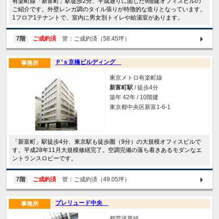
有楽町線「新富町」駅徒歩2分、平成通りに面した9階建オフィスビルの
ご紹介です。外壁レンガ調のタイル張りが特徴的な造りとなっています。
1フロア1テナントで、室内に男女別トイレや給湯室があります。
7階
ご成約済
管：ご成約済（58.45坪）
Ｐ’ｓ京橋ビルディング
事務所
東京メトロ有楽町線
新富町駅
/ 徒歩4分
築年 42年 / 10階建
東京都中央区新富1-6-1
「新富町」駅徒歩4分、東京駅も徒歩圏（9分）の大規模オフィスビルで
す。平成28年11月大規模修繕完了。空調完備の落ち着きあるモダンなエ
ントランスロビーです。
7階
ご成約済
管：ご成約済（49.05坪）
プレリュード中央
事務所
都営浅草線