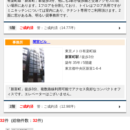
有楽町線「新富町」駅徒歩3分、他にも2駅が徒歩圏と交通アクセスの良
い場所にあります。1フロアを分割しており、トイレはフロア共用ですが
ミニキッチンについては室内にあり、テナント専用でご利用頂けます。2
面に窓がある為、明るい貸事務所です。
5階
ご成約済
管：ご成約済（14.77坪）
間宮ビル
事務所
東京メトロ有楽町線
新富町駅
/ 徒歩3分
築年 35年 / 5階建
東京都中央区新富1-6-4
「新富町」徒歩3分、複数路線利用可能でアクセス良好なコンパクトオフ
ィスです。エレベーターはございません。
2階
ご成約済
管：ご成約済（12.98坪）
32
件 (総物件数：
32
件)