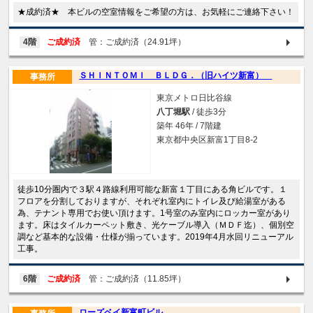
★成約済★ 本ビルの空室情報をご希望の方は、お気軽にご連絡下さい！
4階
ご成約済
管：ご成約済（24.91坪）
ＳＨＩＮＴＯＭＩ ＢＬＤＧ．（旧ハイツ新富）
事務所
東京メトロ日比谷線
八丁堀駅
/ 徒歩3分
築年 46年 / 7階建
東京都中央区新富1丁目8-2
徒歩10分圏内で３駅４路線利用可能な新富１丁目にある角ビルです。１
フロアを分割しておりますが、それぞれ室内にトイレ及び給湯室がある
為、テナント専用でお使い頂けます。1号室のみ室内にロッカー室があり
ます。床はタイルカーペット敷き、光ケーブル導入（ＭＤＦ迄）、個別空
調など基本的な設備・仕様が揃っています。2019年4月水回リニューアル
工事。
6階
ご成約済
管：ご成約済（11.85坪）
ローズベイ新富町ビル