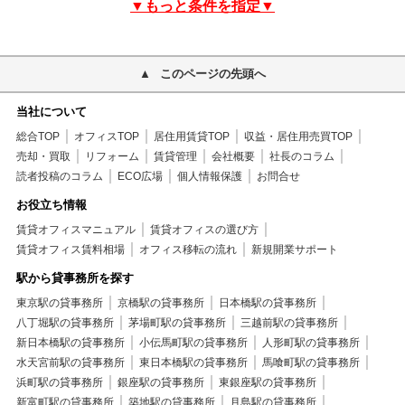
▼もっと条件を指定▼
このページの先頭へ
当社について
総合TOP
オフィスTOP
居住用賃貸TOP
収益・居住用売買TOP
売却・買取
リフォーム
賃貸管理
会社概要
社長のコラム
読者投稿のコラム
ECO広場
個人情報保護
お問合せ
お役立ち情報
賃貸オフィスマニュアル
賃貸オフィスの選び方
賃貸オフィス賃料相場
オフィス移転の流れ
新規開業サポート
駅から貸事務所を探す
東京駅の貸事務所
京橋駅の貸事務所
日本橋駅の貸事務所
八丁堀駅の貸事務所
茅場町駅の貸事務所
三越前駅の貸事務所
新日本橋駅の貸事務所
小伝馬町駅の貸事務所
人形町駅の貸事務所
水天宮前駅の貸事務所
東日本橋駅の貸事務所
馬喰町駅の貸事務所
浜町駅の貸事務所
銀座駅の貸事務所
東銀座駅の貸事務所
新富町駅の貸事務所
築地駅の貸事務所
月島駅の貸事務所