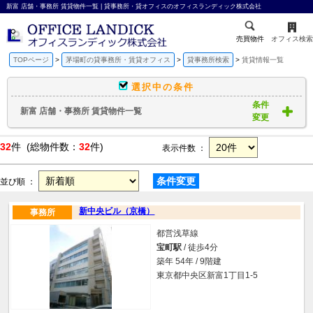
新富 店舗・事務所 賃貸物件一覧 | 貸事務所・貸オフィスのオフィスランディック株式会社
売買物件
オフィス検索
TOPページ
茅場町の貸事務所・賃貸オフィス
貸事務所検索
賃貸情報一覧
選択中の条件
条件
新富 店舗・事務所 賃貸物件一覧
変更
32
件 (総物件数：
32
件)
表示件数 ：
条件変更
並び順 ：
新中央ビル（京橋）
事務所
都営浅草線
宝町駅
/ 徒歩4分
築年 54年 / 9階建
東京都中央区新富1丁目1-5