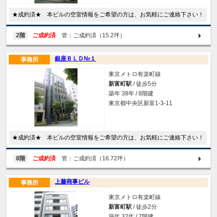
★成約済★ 本ビルの空室情報をご希望の方は、お気軽にご連絡下さい！
2階
ご成約済
管：ご成約済（15.2坪）
銀座ＢＬＤ№１
事務所
東京メトロ有楽町線
新富町駅
/ 徒歩5分
築年 38年 / 8階建
東京都中央区新富1-3-11
★成約済★ 本ビルの空室情報をご希望の方は、お気軽にご連絡下さい！
8階
ご成約済
管：ご成約済（16.72坪）
上藤商事ビル
事務所
東京メトロ有楽町線
新富町駅
/ 徒歩2分
築年 32年 / 7階建