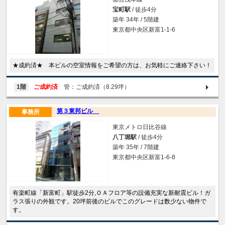
宝町駅
/ 徒歩4分
築年 34年 / 5階建
東京都中央区新富1-1-6
★成約済★ 本ビルの空室情報をご希望の方は、お気軽にご連絡下さい！
1階
ご成約済
管：ご成約済（8.29坪）
第３東邦ビル
事務所
東京メトロ日比谷線
八丁堀駅
/ 徒歩4分
築年 35年 / 7階建
東京都中央区新富1-6-8
有楽町線「新富町」駅徒歩2分,ＯＡフロア等の設備充実な新耐震ビル！ガ
ラス張りの外観です。20坪前後のビルでこのグレードは数少ない物件で
す。