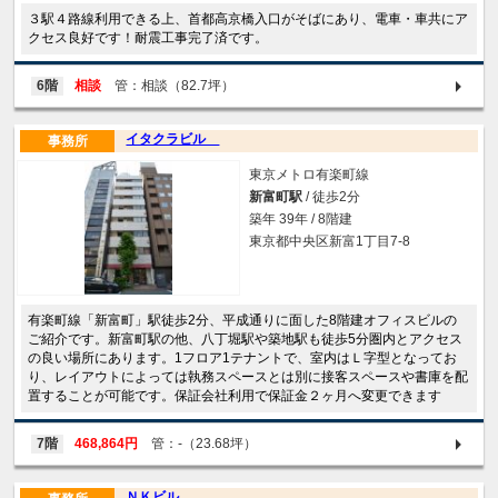
３駅４路線利用できる上、首都高京橋入口がそばにあり、電車・車共にア
クセス良好です！耐震工事完了済です。
6階
相談
管：相談（82.7坪）
イタクラビル
事務所
東京メトロ有楽町線
新富町駅
/ 徒歩2分
築年 39年 / 8階建
東京都中央区新富1丁目7-8
有楽町線「新富町」駅徒歩2分、平成通りに面した8階建オフィスビルの
ご紹介です。新富町駅の他、八丁堀駅や築地駅も徒歩5分圏内とアクセス
の良い場所にあります。1フロア1テナントで、室内はＬ字型となってお
り、レイアウトによっては執務スペースとは別に接客スペースや書庫を配
置することが可能です。保証会社利用で保証金２ヶ月へ変更できます
7階
468,864円
管：-（23.68坪）
ＮＫビル