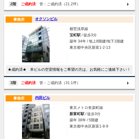
2階
ご成約済
管：ご成約済（21.2坪）
オクソンビル
事務所
都営浅草線
宝町駅
/ 徒歩3分
築年 34年 / 地上8階建/地下1階建
東京都中央区新富1-2-13
★成約済★ 本ビルの空室情報をご希望の方は、お気軽にご連絡下さい！
3階
ご成約済
管：ご成約済（31.1坪）
内田ビル
事務所
東京メトロ有楽町線
新富町駅
/ 徒歩3分
築年 38年 / 5階建
東京都中央区新富1-8-9