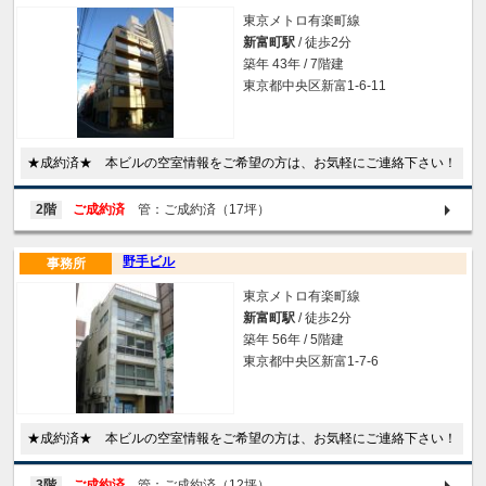
東京メトロ有楽町線
新富町駅
/ 徒歩2分
築年 43年 / 7階建
東京都中央区新富1-6-11
★成約済★ 本ビルの空室情報をご希望の方は、お気軽にご連絡下さい！
2階
ご成約済
管：ご成約済（17坪）
野手ビル
事務所
東京メトロ有楽町線
新富町駅
/ 徒歩2分
築年 56年 / 5階建
東京都中央区新富1-7-6
★成約済★ 本ビルの空室情報をご希望の方は、お気軽にご連絡下さい！
3階
ご成約済
管：ご成約済（12坪）