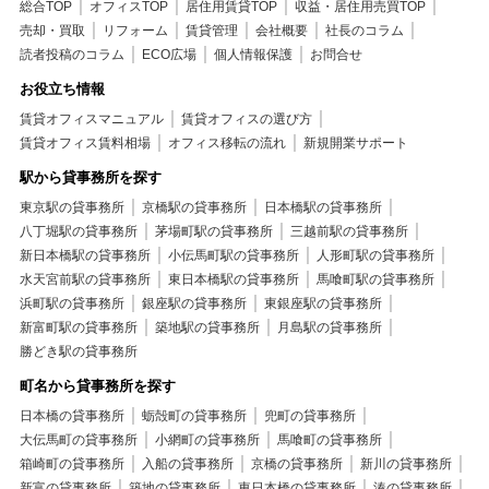
総合TOP
オフィスTOP
居住用賃貸TOP
収益・居住用売買TOP
売却・買取
リフォーム
賃貸管理
会社概要
社長のコラム
読者投稿のコラム
ECO広場
個人情報保護
お問合せ
お役立ち情報
賃貸オフィスマニュアル
賃貸オフィスの選び方
賃貸オフィス賃料相場
オフィス移転の流れ
新規開業サポート
駅から貸事務所を探す
東京駅の貸事務所
京橋駅の貸事務所
日本橋駅の貸事務所
八丁堀駅の貸事務所
茅場町駅の貸事務所
三越前駅の貸事務所
新日本橋駅の貸事務所
小伝馬町駅の貸事務所
人形町駅の貸事務所
水天宮前駅の貸事務所
東日本橋駅の貸事務所
馬喰町駅の貸事務所
浜町駅の貸事務所
銀座駅の貸事務所
東銀座駅の貸事務所
新富町駅の貸事務所
築地駅の貸事務所
月島駅の貸事務所
勝どき駅の貸事務所
町名から貸事務所を探す
日本橋の貸事務所
蛎殻町の貸事務所
兜町の貸事務所
大伝馬町の貸事務所
小網町の貸事務所
馬喰町の貸事務所
箱崎町の貸事務所
入船の貸事務所
京橋の貸事務所
新川の貸事務所
新富の貸事務所
築地の貸事務所
東日本橋の貸事務所
湊の貸事務所