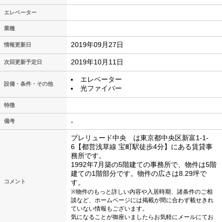
エレベーター
業種
2019年09月27日
情報更新日
2019年10月11日
次回更新予定日
エレベーター
設備・条件・その他
光ファイバー
特徴
-
備考
プレリュード中央 は東京都中央区新富1-1-
6【都営浅草線 宝町駅徒歩4分】にある賃貸事
務所です。
1992年7月築の5階建ての事務所で、物件は5階
建ての1階部分です。物件の広さは8.29坪で
コメント
す。
※物件のもっと詳しい内容や入居時期、諸条件のご相
談など、ホームページには掲載が間に合わず載せきれ
ていない情報もございます。
気になることが御座いましたらお気軽にメールにてお