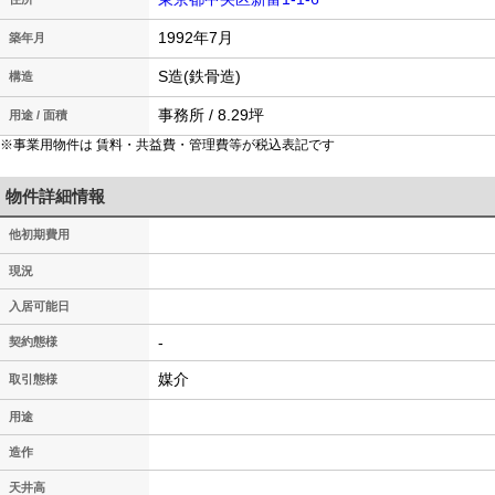
1992年7月
築年月
S造(鉄骨造)
構造
事務所 / 8.29坪
用途 / 面積
※事業用物件は 賃料・共益費・管理費等が税込表記です
物件詳細情報
他初期費用
現況
入居可能日
-
契約態様
媒介
取引態様
用途
造作
天井高