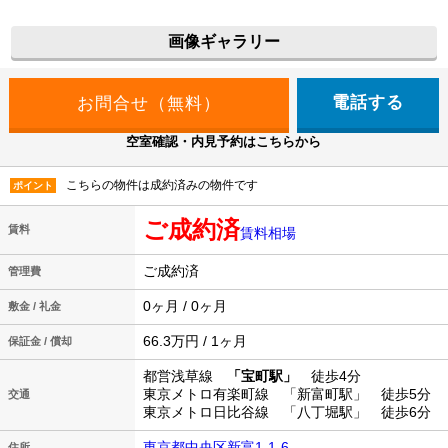
画像ギャラリー
電話する
空室確認・内見予約はこちらから
こちらの物件は成約済みの物件です
ポイント
ご成約済
賃料
賃料相場
ご成約済
管理費
0ヶ月 / 0ヶ月
敷金 / 礼金
66.3万円 / 1ヶ月
保証金 / 償却
都営浅草線
「宝町駅」
徒歩4分
東京メトロ有楽町線 「新富町駅」 徒歩5分
交通
東京メトロ日比谷線 「八丁堀駅」 徒歩6分
東京都中央区新富1-1-6
住所