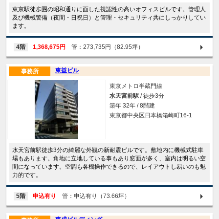
東京駅徒歩圏の昭和通りに面した視認性の高いオフィスビルです。管理人
及び機械警備（夜間・日祝日）と管理・セキュリティ共にしっかりしてい
ます。
4階
1,368,675円
管：273,735円（82.95坪）
東益ビル
事務所
東京メトロ半蔵門線
水天宮前駅
/ 徒歩3分
築年 32年 / 8階建
東京都中央区日本橋箱崎町16-1
水天宮前駅徒歩3分の綺麗な外観の新耐震ビルです。敷地内に機械式駐車
場もあります。角地に立地している事もあり窓面が多く、室内は明るい空
間になっています。空調も各機操作できるので、レイアウトし易いのも魅
力的です。
5階
申込有り
管：申込有り（73.66坪）