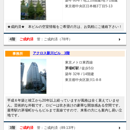
築年 60年 / 地上10階建/地下1階建
東京都中央区日本橋3丁目5-13
★成約済★ 本ビルの空室情報をご希望の方は、お気軽にご連絡下さい！
4階
ご成約済
管：ご成約済（78坪）
アクロス新川ビル 3階
事務所
東京メトロ東西線
茅場町駅
/ 徒歩5分
築年 32年 / 14階建
東京都中央区新川1-8-8
平成６年築と竣工から20年以上経っていますが風格は全く衰えていませ
ん。芸術的な外観です。ロビーは吹き抜けの豪華な開放感ある空間です。
最寄駅の茅場町からもビルまで直線ですので、来客の方にも案内し易い立
地です。
3階
ご成約済
管：ご成約済（89.13坪）