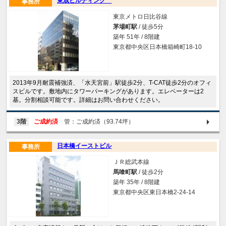
東成ビルディング
事務所
東京メトロ日比谷線
茅場町駅
/ 徒歩5分
築年 51年 / 8階建
東京都中央区日本橋箱崎町18-10
2013年9月耐震補強済、「水天宮前」駅徒歩2分、T-CAT徒歩2分のオフィ
スビルです。敷地内にタワーパーキングがあります。エレベーターは2
基。分割相談可能です。詳細はお問い合わせください。
3階
ご成約済
管：ご成約済（93.74坪）
日本橋イーストビル
事務所
ＪＲ総武本線
馬喰町駅
/ 徒歩2分
築年 35年 / 8階建
東京都中央区東日本橋2-24-14