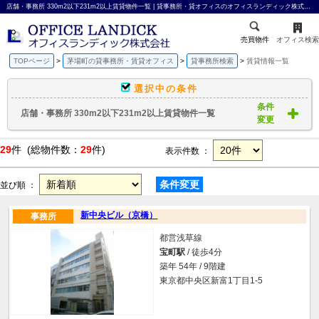
店舗・事務所 330m2以下231m2以上賃貸物件一覧 | 貸事務所・貸オフィスのオフィスランディック株式会社
売買物件
オフィス検索
TOPページ
茅場町の貸事務所・賃貸オフィス
貸事務所検索
賃貸情報一覧
選択中の条件
条件
店舗・事務所 330m2以下231m2以上賃貸物件一覧
変更
29
件 (総物件数：
29
件)
表示件数 ：
条件変更
並び順 ：
新中央ビル（京橋）
事務所
都営浅草線
宝町駅
/ 徒歩4分
築年 54年 / 9階建
東京都中央区新富1丁目1-5