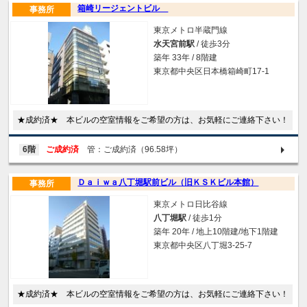
箱崎リージェントビル
事務所
東京メトロ半蔵門線
水天宮前駅
/ 徒歩3分
築年 33年 / 8階建
東京都中央区日本橋箱崎町17-1
★成約済★ 本ビルの空室情報をご希望の方は、お気軽にご連絡下さい！
6階
ご成約済
管：ご成約済（96.58坪）
Ｄａｉｗａ八丁堀駅前ビル（旧ＫＳＫビル本館）
事務所
東京メトロ日比谷線
八丁堀駅
/ 徒歩1分
築年 20年 / 地上10階建/地下1階建
東京都中央区八丁堀3-25-7
★成約済★ 本ビルの空室情報をご希望の方は、お気軽にご連絡下さい！