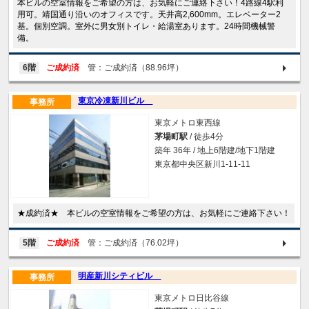
本ビルの空室情報をご希望の方は、お気軽にご連絡下さい！4路線4駅利
用可。靖国通り沿いのオフィスです。天井高2,600mm。エレベーター2
基。個別空調。室外に男女別トイレ・給湯室あります。24時間機械警
備。
6階
ご成約済
管：ご成約済（88.96坪）
東京冷凍新川ビル
事務所
東京メトロ東西線
茅場町駅
/ 徒歩4分
築年 36年 / 地上6階建/地下1階建
東京都中央区新川1-11-11
★成約済★ 本ビルの空室情報をご希望の方は、お気軽にご連絡下さい！
5階
ご成約済
管：ご成約済（76.02坪）
明産新川シティビル
事務所
東京メトロ日比谷線