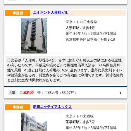
エミネント人形町ビル
事務所
東京メトロ日比谷線
人形町駅
/ 徒歩4分
築年 36年 / 地上9階建/地下1階建
東京都中央区日本橋小舟町9-18
日比谷線「人形町」駅徒歩4分、みずほ銀行小舟町支店の隣にある視認性
の高いビルです。平成元年築のビルで機械警備導入済み、24時間使用可
能で乗用EV1基とは別に人荷用のEVが1基あります。室外に男女別トイレ
や給湯室がある為、貸室内を広くかつ有効的に利用できます。賃貸借契約
とは別に室内清掃契約があります。
4階
ご成約済
管：ご成約済（83.57坪）
新川ニッテイアネックス
事務所
東京メトロ東西線
茅場町駅
/ 徒歩7分
築年 35年 / 地上8階建/地下1階建