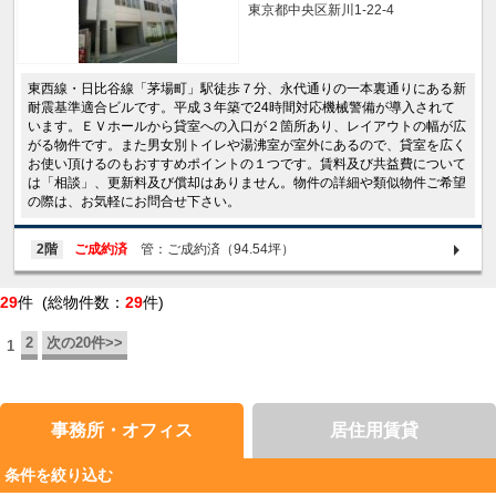
東京都中央区新川1-22-4
東西線・日比谷線「茅場町」駅徒歩７分、永代通りの一本裏通りにある新
耐震基準適合ビルです。平成３年築で24時間対応機械警備が導入されて
います。ＥＶホールから貸室への入口が２箇所あり、レイアウトの幅が広
がる物件です。また男女別トイレや湯沸室が室外にあるので、貸室を広く
お使い頂けるのもおすすめポイントの１つです。賃料及び共益費について
は「相談」、更新料及び償却はありません。物件の詳細や類似物件ご希望
の際は、お気軽にお問合せ下さい。
2階
ご成約済
管：ご成約済（94.54坪）
29
件 (総物件数：
29
件)
2
次の20件>>
1
事務所・オフィス
居住用賃貸
条件を絞り込む