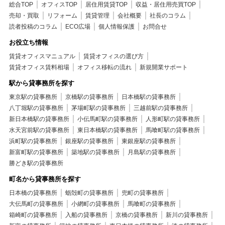
総合TOP
オフィスTOP
居住用賃貸TOP
収益・居住用売買TOP
売却・買取
リフォーム
賃貸管理
会社概要
社長のコラム
読者投稿のコラム
ECO広場
個人情報保護
お問合せ
お役立ち情報
賃貸オフィスマニュアル
賃貸オフィスの選び方
賃貸オフィス賃料相場
オフィス移転の流れ
新規開業サポート
駅から貸事務所を探す
東京駅の貸事務所
京橋駅の貸事務所
日本橋駅の貸事務所
八丁堀駅の貸事務所
茅場町駅の貸事務所
三越前駅の貸事務所
新日本橋駅の貸事務所
小伝馬町駅の貸事務所
人形町駅の貸事務所
水天宮前駅の貸事務所
東日本橋駅の貸事務所
馬喰町駅の貸事務所
浜町駅の貸事務所
銀座駅の貸事務所
東銀座駅の貸事務所
新富町駅の貸事務所
築地駅の貸事務所
月島駅の貸事務所
勝どき駅の貸事務所
町名から貸事務所を探す
日本橋の貸事務所
蛎殻町の貸事務所
兜町の貸事務所
大伝馬町の貸事務所
小網町の貸事務所
馬喰町の貸事務所
箱崎町の貸事務所
入船の貸事務所
京橋の貸事務所
新川の貸事務所