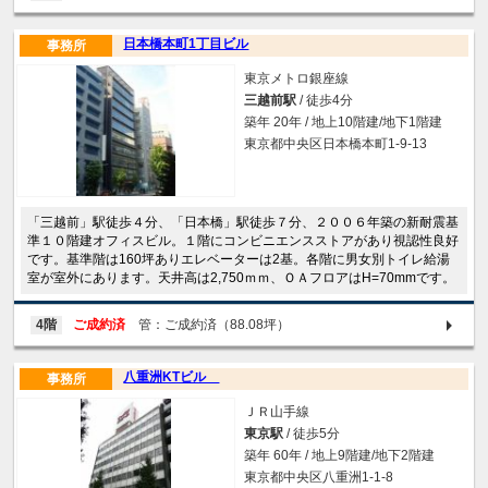
日本橋本町1丁目ビル
事務所
東京メトロ銀座線
三越前駅
/ 徒歩4分
築年 20年 / 地上10階建/地下1階建
東京都中央区日本橋本町1-9-13
「三越前」駅徒歩４分、「日本橋」駅徒歩７分、２００６年築の新耐震基
準１０階建オフィスビル。１階にコンビニエンスストアがあり視認性良好
です。基準階は160坪ありエレベーターは2基。各階に男女別トイレ給湯
室が室外にあります。天井高は2,750ｍｍ、ＯＡフロアはH=70mmです。
4階
ご成約済
管：ご成約済（88.08坪）
八重洲KTビル
事務所
ＪＲ山手線
東京駅
/ 徒歩5分
築年 60年 / 地上9階建/地下2階建
東京都中央区八重洲1-1-8