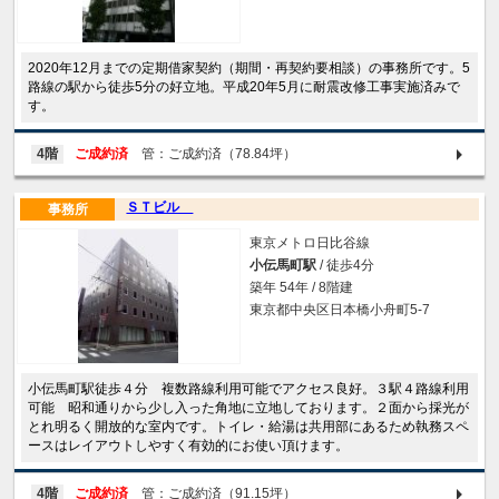
2020年12月までの定期借家契約（期間・再契約要相談）の事務所です。5
路線の駅から徒歩5分の好立地。平成20年5月に耐震改修工事実施済みで
す。
4階
ご成約済
管：ご成約済（78.84坪）
ＳＴビル
事務所
東京メトロ日比谷線
小伝馬町駅
/ 徒歩4分
築年 54年 / 8階建
東京都中央区日本橋小舟町5-7
小伝馬町駅徒歩４分 複数路線利用可能でアクセス良好。３駅４路線利用
可能 昭和通りから少し入った角地に立地しております。２面から採光が
とれ明るく開放的な室内です。トイレ・給湯は共用部にあるため執務スペ
ースはレイアウトしやすく有効的にお使い頂けます。
4階
ご成約済
管：ご成約済（91.15坪）