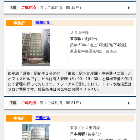
7階
ご成約済
管：ご成約済（89.18坪）
昭和ビル
事務所
ＪＲ山手線
東京駅
/ 徒歩6分
築年 63年 / 地上10階建/地下4階建
東京都中央区京橋2丁目8-18
銀座線「京橋」駅徒歩１分の他、「東京」駅も徒歩圏・中央通りに面した
オフィスビルです。ビルは有人管理（8：00～19：30）と機械警備の併用
にて管理を行っております。１フロアを分割しており、トイレや給湯室は
フロア共用です。賃貸条件はお気軽にお問合せ下さい。
7階
ご成約済
管：ご成約済（96.81坪）
三義ビル
事務所
東京メトロ東西線
日本橋駅
/ 徒歩3分