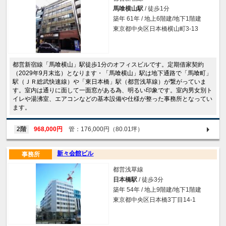
馬喰横山駅
/ 徒歩1分
築年 61年 / 地上6階建/地下1階建
東京都中央区日本橋横山町3-13
都営新宿線「馬喰横山」駅徒歩1分のオフィスビルです。定期借家契約
（2029年9月末迄）となります・「馬喰横山」駅は地下通路で「馬喰町」
駅（ＪＲ総武快速線）や「東日本橋」駅（都営浅草線）が繋がっていま
す。室内は通りに面して一面窓がある為、明るい印象です。室内男女別ト
イレや湯沸室、エアコンなどの基本設備や仕様が整った事務所となってい
ます。
2階
968,000円
管：176,000円（80.01坪）
新々会館ビル
事務所
都営浅草線
日本橋駅
/ 徒歩3分
築年 54年 / 地上9階建/地下1階建
東京都中央区日本橋3丁目14-1