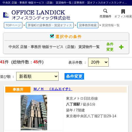
中央区 店舗・事務所 物販サービス（店舗） 賃貸物件一覧 | 貸事務所・貸オフィスのオフィスランディック株式会社
売買物件
オフィス検索
TOPページ
茅場町の貸事務所・賃貸オフィス
貸事務所検索
賃貸情報一覧
選択中の条件
条件
中央区 店舗・事務所 物販サービス（店舗） 賃貸物件一覧
変更
41
件 (総物件数：
45
件)
表示件数 ：
条件変更
並び順 ：
Ｍ／Ｈ （エムエイチ）
事務所
東京メトロ日比谷線
八丁堀駅
/ 徒歩1分
築年 / 7階建
東京都中央区八丁堀2丁目29-14