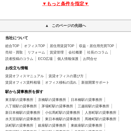
▼もっと条件を指定▼
このページの先頭へ
当社について
総合TOP
オフィスTOP
居住用賃貸TOP
収益・居住用売買TOP
売却・買取
リフォーム
賃貸管理
会社概要
社長のコラム
読者投稿のコラム
ECO広場
個人情報保護
お問合せ
お役立ち情報
賃貸オフィスマニュアル
賃貸オフィスの選び方
賃貸オフィス賃料相場
オフィス移転の流れ
新規開業サポート
駅から貸事務所を探す
東京駅の貸事務所
京橋駅の貸事務所
日本橋駅の貸事務所
八丁堀駅の貸事務所
茅場町駅の貸事務所
三越前駅の貸事務所
新日本橋駅の貸事務所
小伝馬町駅の貸事務所
人形町駅の貸事務所
水天宮前駅の貸事務所
東日本橋駅の貸事務所
馬喰町駅の貸事務所
浜町駅の貸事務所
銀座駅の貸事務所
東銀座駅の貸事務所