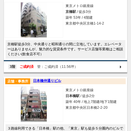
東京メトロ銀座線
京橋駅
/ 徒歩3分
築年 53年 / 4階建
東京都中央区京橋1-14-2
京橋駅徒歩3分、中央通りと昭和通りの間に立地しています。エレベータ
ーはありませんが、魅力的な賃貸条件です。サービス店舗等業種はご相談
ください(飲食店不可）
3階
ご成約済
管：ご成約済（11.56坪）
日本橋仲通りビル
店舗・事務所
東京メトロ銀座線
日本橋駅
/ 徒歩2分
築年 40年 / 地上7階建/地下1階建
東京都中央区日本橋2-2-20
３路線利用できる「日本橋」駅の他、「東京」駅も徒歩５分圏内のビルで