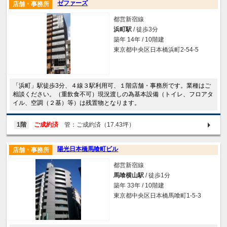
ゼファーズ
店舗・事務所
都営新宿線
浜町駅
/ 徒歩3分
築年 14年 / 10階建
東京都中央区日本橋浜町2-54-5
「浜町」駅徒歩3分、４線３駅利用可、１階店舗・事務所です。業種はご
相談ください。（重飲食不可）現況渡しの為基本設備（トイレ、フロアタ
イル、空調（２基）等）は残置物となります。
1階
ご成約済
管：ご成約済（17.43坪）
陽光日本橋馬喰町ビル
店舗・事務所
都営新宿線
馬喰横山駅
/ 徒歩1分
築年 33年 / 10階建
東京都中央区日本橋馬喰町1-5-3