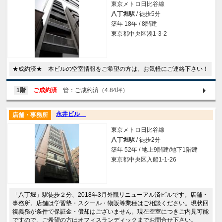
東京メトロ日比谷線
八丁堀駅
/ 徒歩5分
築年 18年 / 8階建
東京都中央区湊1-3-2
★成約済★ 本ビルの空室情報をご希望の方は、お気軽にご連絡下さい！
1階
ご成約済
管：ご成約済（4.84坪）
永井ビル
店舗・事務所
東京メトロ日比谷線
八丁堀駅
/ 徒歩2分
築年 52年 / 地上9階建/地下1階建
東京都中央区入船1-1-26
「八丁堀」駅徒歩２分、2018年3月外観リニューアル済ビルです。店舗・
事務所。店舗は学習塾・スクール・物販等業種はご相談ください。現状回
復義務が条件で保証金・償却はございません。現在空室につきご内見可能
ですので、ご希望の方はオフィスランディックまでお問合せ下さい。