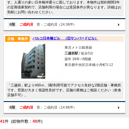
す。人通りの多い日本橋仲通りに面しております。本物件は契約期間3年
の定期借家契約で、店舗利用の場合には賃貸条件が異なります。詳細はお
気軽にお問い合わせください。
6階
ご成約済
管：ご成約済（24.38坪）
バルコ日本橋ビル （旧サンバードビル）
店舗・事務所
東京メトロ銀座線
三越前駅
/ 徒歩5分
築年 38年 / 8階建
東京都中央区日本橋小舟町3-12
「三越前」駅より400ｍ、3駅利用可能でアクセス良好な2階店舗・事務所
です。窓面が大きく視認性良好です。店舗の業種はご相談ください（飲食
店舗不可）。
6階
ご成約済
管：ご成約済（14.96坪）
41
件 (総物件数：
45
件)