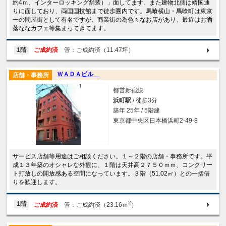
約4ｍ、インターロッキング舗装）」面してます。また建物北側は靖国通
りに面しており、両国国技館まで徒歩圏内です。馬喰横山・馬喰町は東京
一の問屋街として有名ですが、商業街の為色々なお店があり、最近はお洒
落ななカフェ等集まってきてます。
1階
ご成約済
管：ご成約済（11.47坪）
ＷＡＤＡビル
店舗・事務所
都営新宿線
浜町駅
/ 徒歩3分
築年 25年 / 5階建
東京都中央区日本橋浜町2-49-8
サービス店舗等用途はご相談ください。１～２階の店舗・事務所です。平
成１３年築のオシャレな外観に、１階は天井高２７５０ｍｍ、コンクリー
ト打放しの開放感ある空間になっています。３階（51.02㎡）との一括借
りを歓迎します。
2
1階
ご成約済
管：ご成約済（23.16ｍ
）