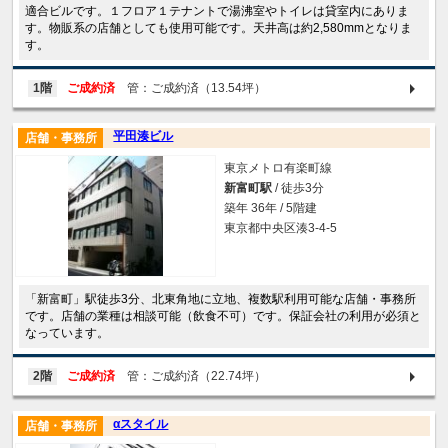
適合ビルです。１フロア１テナントで湯沸室やトイレは貸室内にありま
す。物販系の店舗としても使用可能です。天井高は約2,580mmとなりま
す。
1階
ご成約済
管：ご成約済（13.54坪）
平田湊ビル
店舗・事務所
東京メトロ有楽町線
新富町駅
/ 徒歩3分
築年 36年 / 5階建
東京都中央区湊3-4-5
「新富町」駅徒歩3分、北東角地に立地、複数駅利用可能な店舗・事務所
です。店舗の業種は相談可能（飲食不可）です。保証会社の利用が必須と
なっています。
2階
ご成約済
管：ご成約済（22.74坪）
αスタイル
店舗・事務所