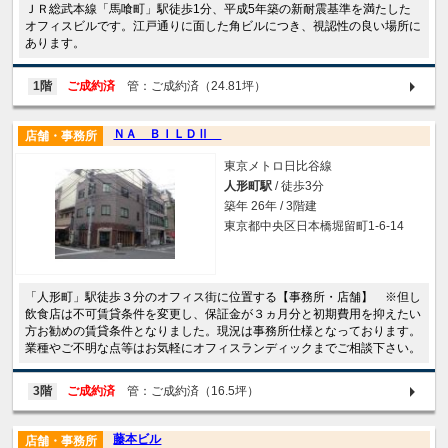
ＪＲ総武本線「馬喰町」駅徒歩1分、平成5年築の新耐震基準を満たした
オフィスビルです。江戸通りに面した角ビルにつき、視認性の良い場所に
あります。
1階
ご成約済
管：ご成約済（24.81坪）
ＮＡ ＢＩＬＤⅡ
店舗・事務所
東京メトロ日比谷線
人形町駅
/ 徒歩3分
築年 26年 / 3階建
東京都中央区日本橋堀留町1-6-14
「人形町」駅徒歩３分のオフィス街に位置する【事務所・店舗】 ※但し
飲食店は不可賃貸条件を変更し、保証金が３ヵ月分と初期費用を抑えたい
方お勧めの賃貸条件となりました。現況は事務所仕様となっております。
業種やご不明な点等はお気軽にオフィスランディックまでご相談下さい。
3階
ご成約済
管：ご成約済（16.5坪）
藤本ビル
店舗・事務所