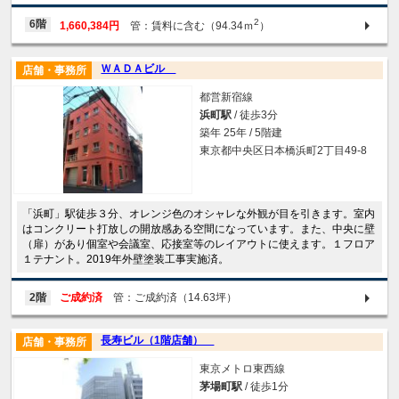
2
6階
1,660,384円
管：賃料に含む（94.34ｍ
）
ＷＡＤＡビル
店舗・事務所
都営新宿線
浜町駅
/ 徒歩3分
築年 25年 / 5階建
東京都中央区日本橋浜町2丁目49-8
「浜町」駅徒歩３分、オレンジ色のオシャレな外観が目を引きます。室内
はコンクリート打放しの開放感ある空間になっています。また、中央に壁
（扉）があり個室や会議室、応接室等のレイアウトに使えます。１フロア
１テナント。2019年外壁塗装工事実施済。
2階
ご成約済
管：ご成約済（14.63坪）
長寿ビル（1階店舗）
店舗・事務所
東京メトロ東西線
茅場町駅
/ 徒歩1分