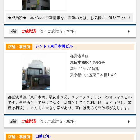
★成約済★ 本ビルの空室情報をご希望の方は、お気軽にご連絡下さい！
2階
ご成約済
管：ご成約済（20坪）
シントミ東日本橋ビル
店舗・事務所
都営浅草線
東日本橋駅
/ 徒歩3分
築年 41年 / 5階建
東京都中央区東日本橋1-4-9
都営浅草線「東日本橋」駅徒歩３分、１フロア１テナントのオフィスビル
です。事務所としてだけでなく、店舗としてもご利用頂けます（但し、業
種は相談）。２方向に大きな窓があり、室内は明るく開放感があります。
2階
ご成約済
管：ご成約済（38坪）
山崎ビル
店舗・事務所