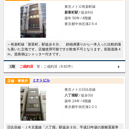
東京メトロ有楽町線
新富町駅
/ 徒歩6分
築年 50年 / 4階建
東京都中央区湊2-5-4
～有楽町線「新富町」駅徒歩６分、 鉄砲洲通りから一本入った比較的落
ち着いた立地です。店舗使用可能ですが飲食不可となります。前面道路４
ｍ。道路側はシャッター付きです。
1階
ご成約済
管：ご成約済（9.82坪）
ミナトビル
店舗・事務所
東京メトロ日比谷線
八丁堀駅
/ 徒歩3分
築年 24年 / 4階建
東京都中央区湊1-2-1
日比谷線・ＪＲ京葉線「八丁堀」駅徒歩３分、平成13年築の新耐震基準