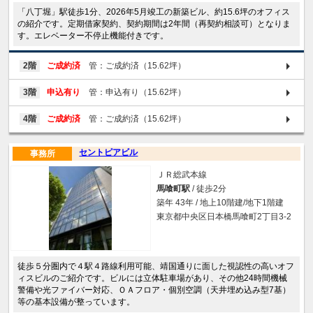
「八丁堀」駅徒歩1分、2026年5月竣工の新築ビル、約15.6坪のオフィス
の紹介です。定期借家契約、契約期間は2年間（再契約相談可）となりま
す。エレベーター不停止機能付きです。
2階
ご成約済
管：ご成約済（15.62坪）
3階
申込有り
管：申込有り（15.62坪）
4階
ご成約済
管：ご成約済（15.62坪）
セントピアビル
事務所
ＪＲ総武本線
馬喰町駅
/ 徒歩2分
築年 43年 / 地上10階建/地下1階建
東京都中央区日本橋馬喰町2丁目3-2
徒歩５分圏内で４駅４路線利用可能、靖国通りに面した視認性の高いオフ
ィスビルのご紹介です。ビルには立体駐車場があり、その他24時間機械
警備や光ファイバー対応、ＯＡフロア・個別空調（天井埋め込み型7基）
等の基本設備が整っています。