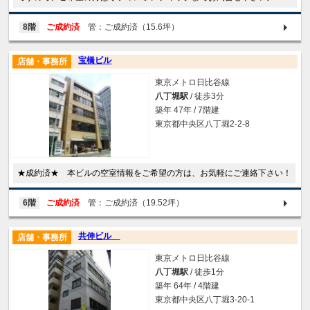
8階
ご成約済
管：ご成約済（15.6坪）
宝橋ビル
店舗・事務所
東京メトロ日比谷線
八丁堀駅
/ 徒歩3分
築年 47年 / 7階建
東京都中央区八丁堀2-2-8
★成約済★ 本ビルの空室情報をご希望の方は、お気軽にご連絡下さい！
6階
ご成約済
管：ご成約済（19.52坪）
共伸ビル
店舗・事務所
東京メトロ日比谷線
八丁堀駅
/ 徒歩1分
築年 64年 / 4階建
東京都中央区八丁堀3-20-1