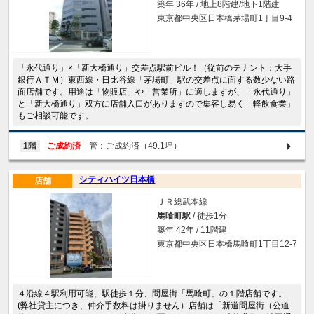
築年 36年 / 地上8階建/地下1階建
東京都中央区日本橋茅場町1丁目9-4
「永代通り」×「新大橋通り」交差点駅前ビル！（従前のテナント：大手
銀行ＡＴＭ）東西線・日比谷線「茅場町」駅の交差点に面する数少ない路
面店舗です。用途は「物販店」や「営業所」に適しますが、「永代通り」
と「新大橋通り」双方に店舗入口がありますので集客し易く「軽飲食業」
もご相談可能です。
1階
ご成約済
管：ご成約済（49.1坪）
シティハイツ日本橋
店舗
ＪＲ総武本線
馬喰町駅
/ 徒歩1分
築年 42年 / 11階建
東京都中央区日本橋馬喰町1丁目12-7
４沿線４駅利用可能、駅徒歩１分、問屋街「馬喰町」の１階店舗です。
(弊社貸主につき、仲介手数料は掛りません）店舗は「新道問屋街（公道