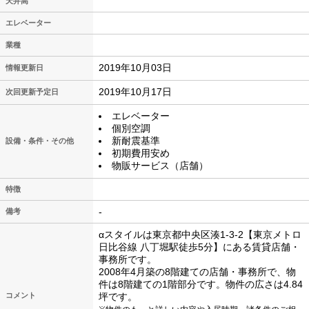
天井高
エレベーター
業種
2019年10月03日
情報更新日
2019年10月17日
次回更新予定日
エレベーター
個別空調
新耐震基準
設備・条件・その他
初期費用安め
物販サービス（店舗）
特徴
-
備考
αスタイルは東京都中央区湊1-3-2【東京メトロ
日比谷線 八丁堀駅徒歩5分】にある賃貸店舗・
事務所です。
2008年4月築の8階建ての店舗・事務所で、物
件は8階建ての1階部分です。物件の広さは4.84
コメント
坪です。