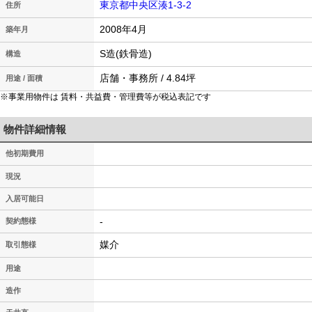
東京都中央区湊1-3-2
住所
2008年4月
築年月
S造(鉄骨造)
構造
店舗・事務所 / 4.84坪
用途 / 面積
※事業用物件は 賃料・共益費・管理費等が税込表記です
物件詳細情報
他初期費用
現況
入居可能日
-
契約態様
媒介
取引態様
用途
造作