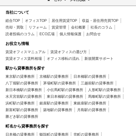
当社について
総合TOP
オフィスTOP
居住用賃貸TOP
収益・居住用売買TOP
売却・買取
リフォーム
賃貸管理
会社概要
社長のコラム
読者投稿のコラム
ECO広場
個人情報保護
お問合せ
お役立ち情報
賃貸オフィスマニュアル
賃貸オフィスの選び方
賃貸オフィス賃料相場
オフィス移転の流れ
新規開業サポート
駅から貸事務所を探す
東京駅の貸事務所
京橋駅の貸事務所
日本橋駅の貸事務所
八丁堀駅の貸事務所
茅場町駅の貸事務所
三越前駅の貸事務所
新日本橋駅の貸事務所
小伝馬町駅の貸事務所
人形町駅の貸事務所
水天宮前駅の貸事務所
東日本橋駅の貸事務所
馬喰町駅の貸事務所
浜町駅の貸事務所
銀座駅の貸事務所
東銀座駅の貸事務所
新富町駅の貸事務所
築地駅の貸事務所
月島駅の貸事務所
勝どき駅の貸事務所
町名から貸事務所を探す
日本橋の貸事務所
蛎殻町の貸事務所
兜町の貸事務所