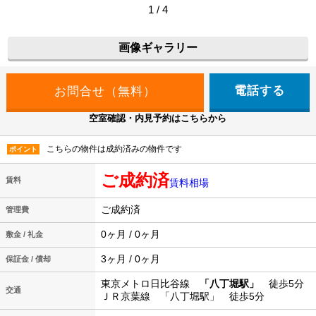
1 / 4
画像ギャラリー
電話する
空室確認・内見予約はこちらから
こちらの物件は成約済みの物件です
ポイント
ご成約済
賃料
賃料相場
ご成約済
管理費
0ヶ月 / 0ヶ月
敷金 / 礼金
3ヶ月 / 0ヶ月
保証金 / 償却
東京メトロ日比谷線
「八丁堀駅」
徒歩5分
交通
ＪＲ京葉線 「八丁堀駅」 徒歩5分